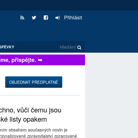
Přihlásit
SPĚVKY
, přispějte. ➥
OBJEDNAT PŘEDPLATNÉ
hno, vůči čemu jsou
ské listy opakem
ním obsahem současných novin je
ionalizované zpravodajství zpracované