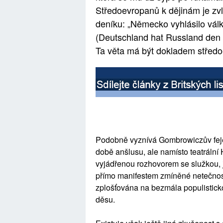
Středoevropanů k dějinám je zvl
deníku: „Německo vyhlásilo vál
(Deutschland hat Russland den 
Ta věta má být dokladem středo
Podobně vyznívá Gombrowiczův feje
době anšlusu, ale namísto teatrální 
vyjádřenou rozhovorem se služkou, jej
přímo manifestem zmíněné netečnosti 
zplošťována na bezmála populistickou
děsu.