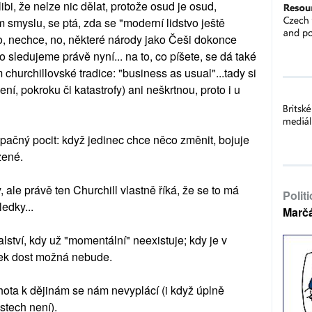
ibi, že nelze nic dělat, protože osud je osud,
 smyslu, se ptá, zda se "moderní lidstvo ještě
o, nechce, no, některé národy jako Češi dokonce
o sledujeme právě nyní... na to, co píšete, se dá také
urchillovské tradice: "business as usual"...tady si
í, pokroku či katastrofy) ani neškrtnou, proto i u
opačný pocit: když jedinec chce něco změnit, bojuje
zené.
, ale právě ten Churchill vlastně říká, že se to má
Polit
edky...
Marč
ství, kdy už "momentální" neexistuje; kdy je v
řek dost možná nebude.
ota k dějinám se nám nevyplácí (i když úplně
tech není).