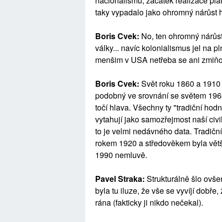
nacionalismu, začátek realizace plán
taky vypadalo jako ohromný nárůst 
Boris Cvek:
No, ten ohromný nárůst
války... navíc kolonialismus jel na pl
menšim v USA netřeba se ani zmiňo
Boris Cvek:
Svět roku 1860 a 1910
podobný ve srovnání se světem 1960.
točí hlava. Všechny ty "tradiční hod
vytahují jako samozřejmost naší civ
to je velmi nedávného data. Tradičn
rokem 1920 a středověkem byla vět
1990 nemluvě.
Pavel Straka:
Strukturálně šlo ovšem
byla tu iluze, že vše se vyvíjí dobře
rána (fakticky ji nikdo nečekal).