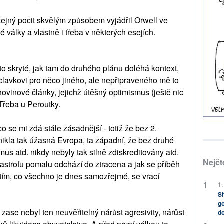
tejný pocit skvělým způsobem vyjádřil Orwell ve
války a vlastně i třeba v některých esejích.
to skryté, jak tam do druhého plánu doléhá kontext,
clavkovi pro něco jiného, ale nepřipraveného mě to
vinové články, jejichž útěšný optimismus (ještě nic
Třeba u Peroutky.
co se mi zdá stále zásadnější - totiž že bez 2.
nikla tak úžasná Evropa, ta západní, že bez druhé
us atd. nikdy nebyly tak silně zdiskreditovány atd.
Nejčt
tastrofu pomalu odchází do ztracena a jak se příběh
 tím, co všechno je dnes samozřejmé, se vrací
1.
Sh
go
 zase nebyl ten neuvěřitelný nárůst agresivity, nárůst
do