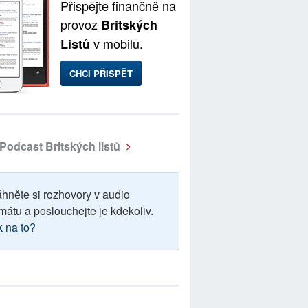
Přispějte finančně na
provoz
Britských
v mobilu.
Listů
CHCI PŘISPĚT
Podcast Britských listů
áhněte si rozhovory v audio
mátu a poslouchejte je kdekoliv.
k na to?