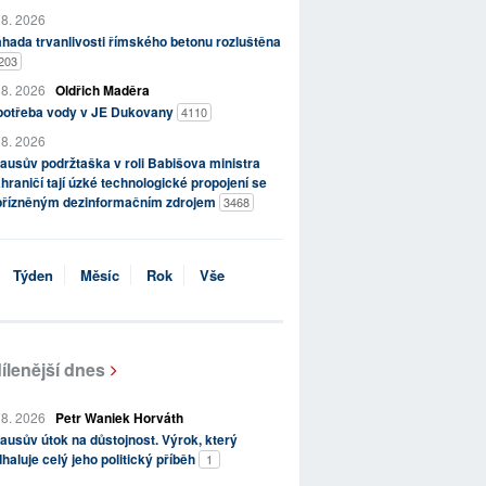
 8. 2026
hada trvanlivosti římského betonu rozluštěna
203
 8. 2026
Oldřich Maděra
potřeba vody v JE Dukovany
4110
 8. 2026
ausův podržtaška v roli Babišova ministra
hraničí tají úzké technologické propojení se
přízněným dezinformačním zdrojem
3468
Týden
Měsíc
Rok
Vše
ílenější dnes
 8. 2026
Petr Waniek Horváth
ausův útok na důstojnost. Výrok, který
haluje celý jeho politický příběh
1