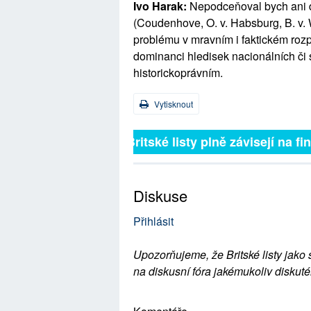
Ivo Harak:
Nepodceňoval bych ani do
(Coudenhove, O. v. Habsburg, B. v. W
problému v mravním i faktickém roz
dominanci hledisek nacionálních či s
historickoprávním.
Vytisknout
Britské listy plně závisejí na f
Diskuse
Přihlásit
Upozorňujeme, že Britské listy jako 
na diskusní fóra jakémukoliv diskuté