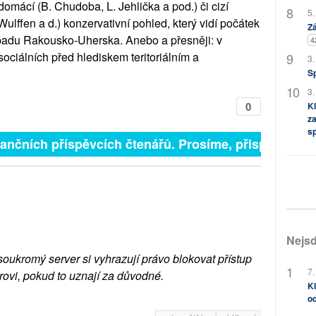
mácí (B. Chudoba, L. Jehlička a pod.) či cizí
5.
ulffen a d.) konzervativní pohled, který vidí počátek
Zá
padu Rakousko-Uherska. Anebo a přesněji: v
4
ociálních před hlediskem teritoriálním a
3.
S
3.
0
Kl
za
s
inančních příspěvcích čtenářů. Prosíme, přispějte. ➥
Nejsd
soukromý server si vyhrazují právo blokovat přístup
7.
rovi, pokud to uznají za důvodné.
Kl
od