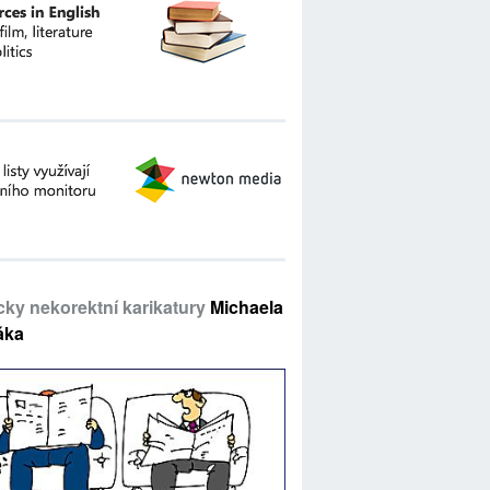
icky nekorektní karikatury
Michaela
áka