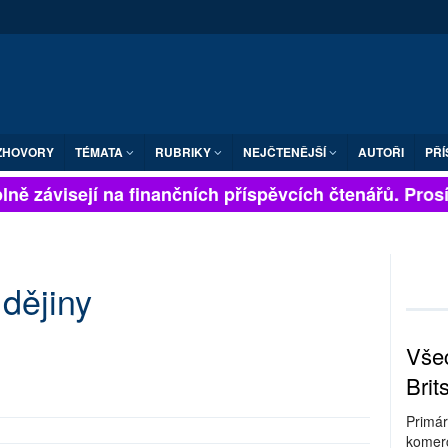
ZHOVORY
TÉMATA
RUBRIKY
NEJČTENĚJŠÍ
AUTOŘI
PŘÍ
ně závisejí na finančních příspěvcích čtenářů. Prosíme
dějiny
Všec
Brit
Primár
komerc