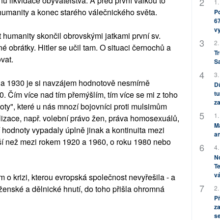
ů likvidace obyvatelstva. A před první válkou to
1.
humanity a konec starého válečnického světa.
Po
67
v
 humanity skončil obrovskými jatkami první sv.
2.
né obrátky. Hitler se učil tam. O situaci černochů a
Tr
vat.
S
3.
 a 1930 je si navzájem hodnotově nesmírně
Dů
 Čím více nad tím přemýšlím, tím více se mi z toho
tu
za
noty", které u nás mnozí bojovníci proti mulsimům
1.
ilizace, např. volební právo žen, práva homosexuálů,
M
í hodnoty vypadaly úplně jinak a kontinuita mezi
an
ší než mezi rokem 1920 a 1960, o roku 1980 nebo
4.
No
Te
vá
 o krizi, kterou evropská společnost nevyřešila - a
, ženské a dělnické hnutí, do toho přišla ohromná
2.
P
za
s