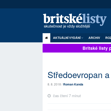
AKTUÁLNÍ VYDÁNÍ
ARCHIV
RO
Britské listy pl
Středoevropan a 
8. 8. 2018 /
Roman Kanda
čas čtení 7 minut