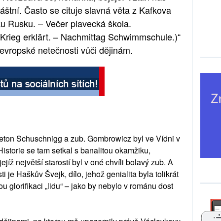
áštní. Často se cituje slavná věta z Kafkova
ku Rusku. – Večer plavecká škola.
Krieg erklärt. – Nachmittag Schwimmschule.)“
evropské netečnosti vůči dějinám.
ton Schuschnigg a zub. Gombrowicz byl ve Vídni v
Historie se tam setkal s banalitou okamžiku,
íž největší starostí byl v oné chvíli bolavý zub. A
je Haškův Švejk, dílo, jehož genialita byla tolikrát
 glorifikaci „lidu“ – jako by nebylo v románu dost