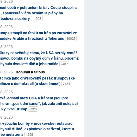
 8. 2026
čet obětí v pohraniční krizi v Ceutě stoupl na
, španělská vláda oznámila plány na
ybudování bariéry
11528
 8. 2026
ump ustoupil od útoků na Írán po varování ze
aúdské Arábie a hrozbách z Teheránu
10023
 8. 2026
kazy nasvědčují tomu, že USA svrhly téměř
novou bombu na obytný dům v Íránu, přičemž
hynulo dvouleté dítě a jeho rodiče
7487
 8. 2026
Bohumil Kartous
acinka jako orwellovský pěšák trumpovské
titeze o demokracii (o skutečnosti)
7434
 8. 2026
vá jednání mezi USA a Íránem jsou pro
herán „poslední šancí“, jak zabránit eskalaci
lky, tvrdí Trump
5223
 8. 2026
ři výbuchu bomby v moskevské restauraci
hynuli tři lidé; explodovalo zařízení, které u
ebe měla žena
4258