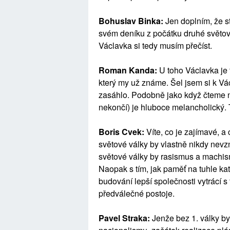
Bohuslav Binka:
Jen doplním, že s
svém deníku z počátku druhé světové 
Václavka si tedy musím přečíst.
Roman Kanda:
U toho Václavka je 
který my už známe. Šel jsem si k Vá
zasáhlo. Podobně jako když čteme no
nekončí) je hluboce melancholický. 
Boris Cvek:
Víte, co je zajímavé, a 
světové války by vlastně nikdy nevz
světové války by rasismus a machism
Naopak s tím, jak paměť na tuhle ka
budování lepší společnosti vytrácí s
předválečné postoje.
Pavel Straka:
Jenže bez 1. války by