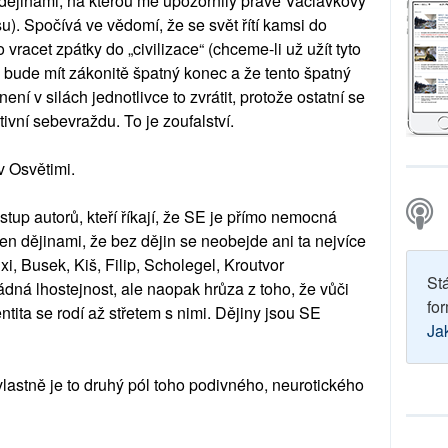
s dějinami, na kterou mě upozornily právě Václavkovy
su). Spočívá ve vědomí, že se svět řítí kamsi do
 vracet zpátky do „civilizace“ (chceme-li už užít tyto
 bude mít zákonitě špatný konec a že tento špatný
ení v silách jednotlivce to zvrátit, protože ostatní se
tivní sebevraždu. To je zoufalství.
 Osvětimi.
tup autorů, kteří říkají, že SE je přímo nemocná
en dějinami, že bez dějin se neobejde ani ta nejvíce
xi, Busek, Kiš, Filip, Scholegel, Kroutvor
St
ádná lhostejnost, ale naopak hrůza z toho, že vůči
for
tita se rodí až střetem s nimi. Dějiny jsou SE
Ja
 vlastně je to druhý pól toho podivného, neurotického