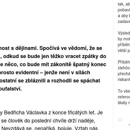
tak, a
pobavi
a aby 
zadava
Výsled
by moh
příběh
enost s dějinami. Spočívá ve vědomí, že se
větší 
“, odkud se bude jen těžko vracet zpátky do
Příběh
ěje něco, co bude mít zákonitě špatný konec
zlehčo
rosto evidentní – jenže není v silách
přechá
riskant
 ostatní se zbláznili a rozhodli se spáchat
oufalství.
To vše
refero
škály 
ty Bedřicha Václavka z konce třicátých let. Je
 se člověk do poslední chvíle drží naděje,
 Nevzdává se, nenaříká, bojuje. Vztah nás