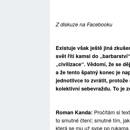
Z diskuze na Facebooku
Existuje však ještě jiná zkuš
svět řítí kamsi do „barbarství
„civilizace“. Vědomí, že se d
a že tento špatný konec je nap
jednotlivce to zvrátit, protože
kolektivní sebevraždu. To je z
Pročítám si tex
Roman Kanda:
to smutné čtení; smutné tím, jak
která se mu už sype po rukama.