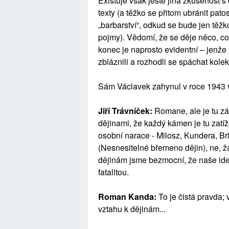
Existuje však ještě jiná zkušenost 
texty (a těžko se přitom ubránit pato
„barbarství“, odkud se bude jen těžko
pojmy). Vědomí, že se děje něco, co
konec je naprosto evidentní – jenže n
zbláznili a rozhodli se spáchat kolek
Sám Václavek zahynul v roce 1943 v
Jiří Trávníček:
Romane, ale je tu zás
dějinami, že každý kámen je tu zatíž
osobní narace - Milosz, Kundera, Bri
(Nesnesitelné břemeno dějin), ne, ž
dějinám jsme bezmocní, že naše iden
fatalitou.
Roman Kanda:
To je čistá pravda;
vztahu k dějinám...