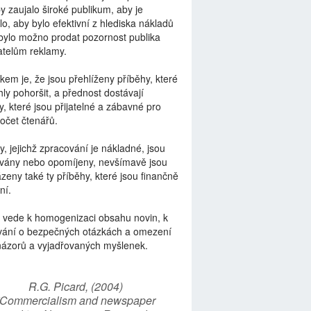
by zaujalo široké publikum, aby je
lo, aby bylo efektivní z hlediska nákladů
bylo možno prodat pozornost publika
telům reklamy.
kem je, že jsou přehlíženy příběhy, které
ly pohoršit, a přednost dostávají
y, které jsou přijatelné a zábavné pro
počet čtenářů.
y, jejichž zpracování je nákladné, jsou
vány nebo opomíjeny, nevšímavě jsou
zeny také ty příběhy, které jsou finančně
ní.
 vede k homogenizaci obsahu novin, k
vání o bezpečných otázkách a omezení
názorů a vyjadřovaných myšlenek.
R.G. Picard, (2004)
“Commercialism and newspaper