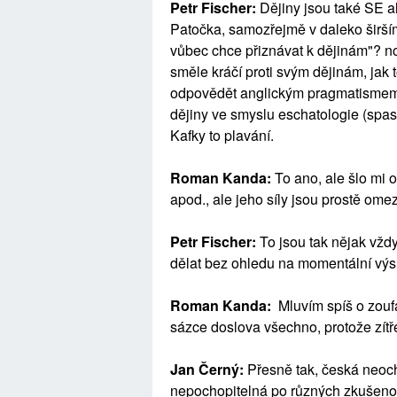
Petr Fischer:
Dějiny jsou také SE al
Patočka, samozřejmě v daleko širším
vůbec chce přiznávat k dějinám"? n
směle kráčí proti svým dějinám, jak t
odpovědět anglickým pragmatismem ch
dějiny ve smyslu eschatologie (spasen
Kafky to plavání.
Roman Kanda:
To ano, ale šlo mi 
apod., ale jeho síly jsou prostě ome
Petr Fischer:
To jsou tak nějak vždy
dělat bez ohledu na momentální výsl
Roman Kanda:
Mluvím spíš o zoufal
sázce doslova všechno, protože zít
Jan Černý:
Přesně tak, česká neoch
nepochopitelná po různých zkušenos