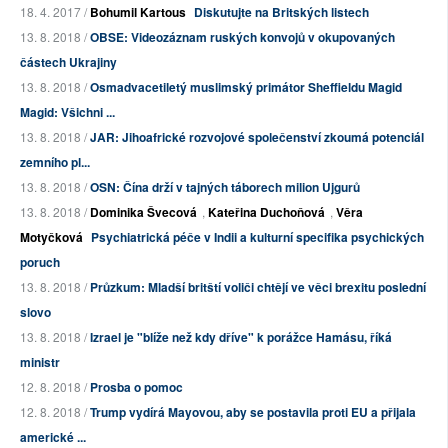
18. 4. 2017 /
Bohumil Kartous
Diskutujte na Britských listech
13. 8. 2018 /
OBSE: Videozáznam ruských konvojů v okupovaných
částech Ukrajiny
13. 8. 2018 /
Osmadvacetiletý muslimský primátor Sheffieldu Magid
Magid: Všichni ...
13. 8. 2018 /
JAR: Jihoafrické rozvojové společenství zkoumá potenciál
zemního pl...
13. 8. 2018 /
OSN: Čína drží v tajných táborech milion Ujgurů
13. 8. 2018 /
Dominika Švecová
,
Kateřina Duchoňová
,
Věra
Motyčková
Psychiatrická péče v Indii a kulturní specifika psychických
poruch
13. 8. 2018 /
Průzkum: Mladší britští voliči chtějí ve věci brexitu poslední
slovo
13. 8. 2018 /
Izrael je "blíže než kdy dříve" k porážce Hamásu, říká
ministr
12. 8. 2018 /
Prosba o pomoc
12. 8. 2018 /
Trump vydírá Mayovou, aby se postavila proti EU a přijala
americké ...