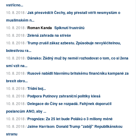
vstřícno...
10. 8. 2018 /
Jak přesvědčit Čechy, aby přestali věřit nesmyslům o
muslimském n...
10. 8. 2018 /
Roman Kanda
Spiknutí frustrátů
10. 8. 2018 /
Zelená zahrada na střeše
10. 8. 2018 /
Trump zrušil zákaz azbestu. Způsobuje nevyléčitelnou,
bolestivou ra...
10. 8. 2018 /
Dánsko: Žádný muž by neměl rozhodovat o tom, co si žena
smí vzít na...
10. 8. 2018 /
Rusové nabídli hlavnímu britskému finančníku kampaně za
brexit obro...
10. 8. 2018 /
Třídní boj...
10. 8. 2018 /
Podpora Putinovy zahraniční politiky klesá
10. 8. 2018 /
Delegace do Číny se rozpadá. Faltýnek doporučil
poslancům ANO, aby ...
10. 8. 2018 /
Prognóza: Za 25 let bude Poláků o 3 miliony méně
10. 8. 2018 /
Jaime Harrison: Donald Trump "zabíjí" Republikánskou
stranu