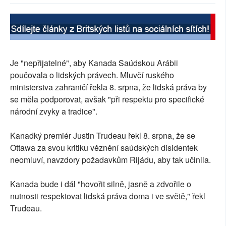
SOCIÁLNÍ SÍTĚ
RUBRIKY
PLNÁ VERZE STRÁNEK
Je "nepřijatelné", aby Kanada Saúdskou Arábii
poučovala o lidských právech. Mluvčí ruského
ministerstva zahraničí řekla 8. srpna, že lidská práva by
se měla podporovat, avšak "při respektu pro specifické
národní zvyky a tradice".
Kanadký premiér Justin Trudeau řekl 8. srpna, že se
Ottawa za svou kritiku věznění saúdských disidentek
neomluví, navzdory požadavkům Rijádu, aby tak učinila.
Kanada bude i dál "hovořit silně, jasně a zdvořile o
nutnosti respektovat lidská práva doma i ve světě," řekl
Trudeau.