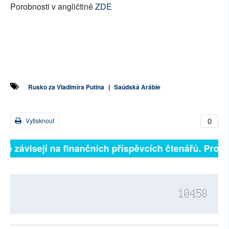
Porobnosti v angličtině
ZDE
Rusko za Vladimíra Putina
|
Saúdská Arábie
0
Vytisknout
lně závisejí na finančních příspěvcích čtenářů. Prosím
10458