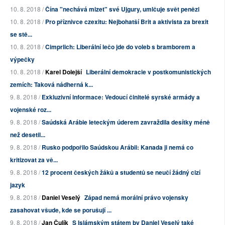
10. 8. 2018 /
Čína "nechává mizet" své Ujgury, umlčuje svět penězi
10. 8. 2018 /
Pro příznivce czexitu: Nejbohatší Brit a aktivista za brexit
se stě...
10. 8. 2018 /
Cimprlich: Liberální lečo jde do voleb s bramborem a
výpečky
10. 8. 2018 /
Karel Dolejší
Liberální demokracie v postkomunistických
zemích: Taková nádherná k...
9. 8. 2018 /
Exkluzivní informace: Vedoucí činitelé syrské armády a
vojenské roz...
9. 8. 2018 /
Saúdská Arábie leteckým úderem zavraždila desítky méně
než desetil...
9. 8. 2018 /
Rusko podpořilo Saúdskou Arábii: Kanada ji nemá co
kritizovat za vě...
9. 8. 2018 /
12 procent českých žáků a studentů se neučí žádný cizí
jazyk
9. 8. 2018 /
Daniel Veselý
Západ nemá morální právo vojensky
zasahovat všude, kde se porušují ...
9. 8. 2018 /
Jan Čulík
S Islámským státem by Daniel Veselý také