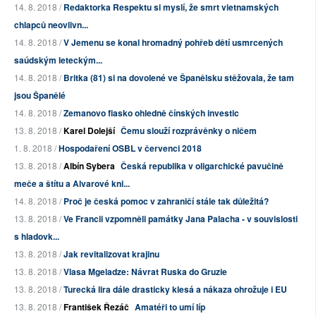
14. 8. 2018 /
Redaktorka Respektu si myslí, že smrt vietnamských
chlapců neovlivn...
14. 8. 2018 /
V Jemenu se konal hromadný pohřeb dětí usmrcených
saúdským leteckým...
14. 8. 2018 /
Britka (81) si na dovolené ve Španělsku stěžovala, že tam
jsou Španělé
14. 8. 2018 /
Zemanovo fiasko ohledně čínských investic
13. 8. 2018 /
Karel Dolejší
Čemu slouží rozprávěnky o ničem
1. 8. 2018 /
Hospodaření OSBL v červenci 2018
13. 8. 2018 /
Albín Sybera
Česká republika v oligarchické pavučině
meče a štítu a Alvarové kni...
14. 8. 2018 /
Proč je česká pomoc v zahraničí stále tak důležitá?
13. 8. 2018 /
Ve Francii vzpomněli památky Jana Palacha - v souvislosti
s hladovk...
13. 8. 2018 /
Jak revitalizovat krajinu
13. 8. 2018 /
Vlasa Mgeladze: Návrat Ruska do Gruzie
13. 8. 2018 /
Turecká lira dále drasticky klesá a nákaza ohrožuje i EU
13. 8. 2018 /
František Řezáč
Amatéři to umí líp