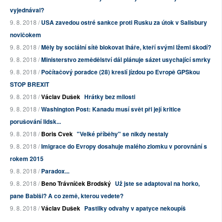
vyjednával?
9. 8. 2018 /
USA zavedou ostré sankce proti Rusku za útok v Salisbury
novičokem
9. 8. 2018 /
Měly by sociální sítě blokovat lháře, kteří svými lžemi škodí?
9. 8. 2018 /
Ministerstvo zemědělství dál plánuje sázet usychající smrky
9. 8. 2018 /
Počítačový poradce (28) kreslí jízdou po Evropě GPSkou
STOP BREXIT
9. 8. 2018 /
Václav Dušek
Hrátky bez milosti
9. 8. 2018 /
Washington Post: Kanadu musí svět při její kritice
porušování lidsk...
9. 8. 2018 /
Boris Cvek
"Velké příběhy" se nikdy nestaly
9. 8. 2018 /
Imigrace do Evropy dosahuje malého zlomku v porovnání s
rokem 2015
9. 8. 2018 /
Paradox...
9. 8. 2018 /
Beno Trávníček Brodský
Už jste se adaptoval na horko,
pane Babiši? A co země, kterou vedete?
9. 8. 2018 /
Václav Dušek
Pastilky odvahy v apatyce nekoupíš