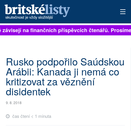
ě závisejí na finančních příspěvcích čtenářů. Prosíme,
PŘIHLÁSIT
AKTUÁLNÍ VYDÁNÍ
ARCHIV
Rusko podpořilo Saúdskou
Arábii: Kanada ji nemá co
ROZHOVORY
kritizovat za věznění
TÉMATA
disidentek
NEJČTENĚJŠÍ ZA 7 DNÍ
9. 8. 2018
AUTOŘI
čas čtení < 1 minuta
PŘÍSPĚVKY NA PROVOZ