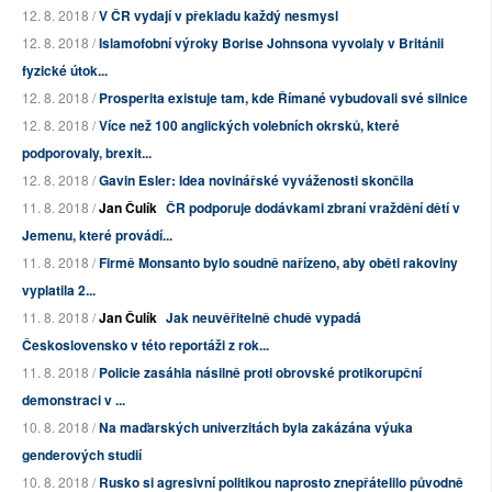
12. 8. 2018 /
V ČR vydají v překladu každý nesmysl
12. 8. 2018 /
Islamofobní výroky Borise Johnsona vyvolaly v Británii
fyzické útok...
12. 8. 2018 /
Prosperita existuje tam, kde Římané vybudovali své silnice
12. 8. 2018 /
Více než 100 anglických volebních okrsků, které
podporovaly, brexit...
12. 8. 2018 /
Gavin Esler: Idea novinářské vyváženosti skončila
11. 8. 2018 /
Jan Čulík
ČR podporuje dodávkami zbraní vraždění dětí v
Jemenu, které provádí...
11. 8. 2018 /
Firmě Monsanto bylo soudně nařízeno, aby oběti rakoviny
vyplatila 2...
11. 8. 2018 /
Jan Čulík
Jak neuvěřitelně chudě vypadá
Československo v této reportáži z rok...
11. 8. 2018 /
Policie zasáhla násilně proti obrovské protikorupční
demonstraci v ...
10. 8. 2018 /
Na maďarských univerzitách byla zakázána výuka
genderových studií
10. 8. 2018 /
Rusko si agresivní politikou naprosto znepřátelilo původně