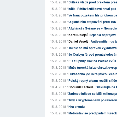
15. 8. 2018 /
Britská vláda před brexitem přesu
15. 8. 2018 /
Itálie: Pětihvězdičkové hnutí pod 
15. 8. 2018 /
Ve francouzském historickém park
15. 8. 2018 /
O globálním oteplování před 106 
15. 8. 2018 /
Afghánci a Syřané se v Německu
15. 8. 2018 /
Karel Dolejší
Srpen a neprojev
15. 8. 2018 /
Daniel Veselý
Antisemitismus je
15. 8. 2018 /
Takhle se má opravdu vyjadřova
15. 8. 2018 /
Je Corbyn férově pronásledován
15. 8. 2018 /
EU stupňuje tlak na Polsko kvůli
15. 8. 2018 /
Může turecká krize ohrozit evr
15. 8. 2018 /
Lukašenko jde ukrajinskou cest
15. 8. 2018 /
Polský ropný gigant rozšíří síť č
18. 4. 2017 /
Bohumil Kartous
Diskutujte na 
15. 8. 2018 /
Zatímco inflace se blíží milionu p
15. 8. 2018 /
Trhy s kryptoměnami po rekordní
15. 8. 2018 /
Hra o vodu
15. 8. 2018 /
Metrostav se před pádem turecké 