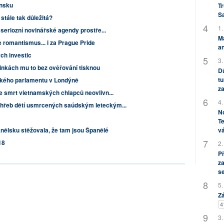
ensku
Tr
S
stále tak důležitá?
1.
 seriozní novinářské agendy prostře...
M
romantismus... i za Prague Pride
an
ch investic
3.
inkách mu to bez ověřování tisknou
Dů
tu
itského parlamentu v Londýně
za
e smrt vietnamských chlapců neovlivn...
4.
hřeb dětí usmrcených saúdským leteckým...
No
Te
vá
anělsku stěžovala, že tam jsou Španělé
18
2.
P
za
s
5.
Zá
4
3.