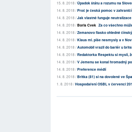
15. 8. 2018 /
Úpadok štátu a rozumu na Slov
14. 8. 2018 /
Proč je česká pomoc v zahraničí 
14. 8. 2018 /
Jak vlastně funguje neutralizace
14. 8. 2018 /
Boris Cvek
Za co všechno může 
14. 8. 2018 /
Zemanovo fiasko ohledně čínský
14. 8. 2018 /
Klaus ml. píše nesmysly a v Nov
14. 8. 2018 /
Automobil vrazil do bariér u br
14. 8. 2018 /
Redaktorka Respektu si myslí, ž
14. 8. 2018 /
V Jemenu se konal hromadný po
14. 8. 2018 /
Preference médií
14. 8. 2018 /
Britka (81) si na dovolené ve Šp
1. 8. 2018 /
Hospodaření OSBL v červenci 20