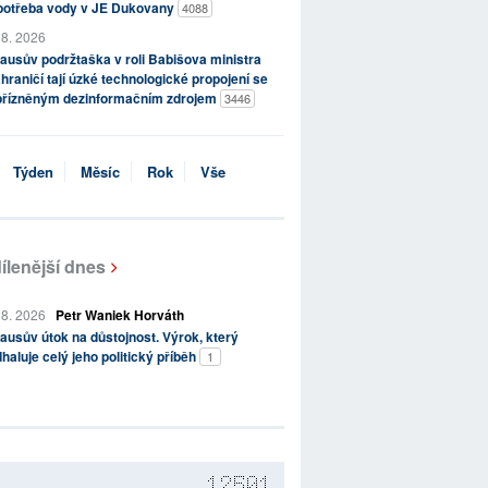
potřeba vody v JE Dukovany
4088
 8. 2026
ausův podržtaška v roli Babišova ministra
hraničí tají úzké technologické propojení se
přízněným dezinformačním zdrojem
3446
Týden
Měsíc
Rok
Vše
ílenější dnes
 8. 2026
Petr Waniek Horváth
ausův útok na důstojnost. Výrok, který
haluje celý jeho politický příběh
1