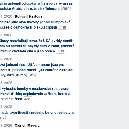
ump ustoupil od útoků na Írán po varování ze
aúdské Arábie a hrozbách z Teheránu
9999
 8. 2026
Bohumil Kartous
acinka jako orwellovský pěšák trumpovské
titeze o demokracii (o skutečnosti)
7418
 8. 2026
kazy nasvědčují tomu, že USA svrhly téměř
novou bombu na obytný dům v Íránu, přičemž
hynulo dvouleté dítě a jeho rodiče
7313
 8. 2026
vá jednání mezi USA a Íránem jsou pro
herán „poslední šancí“, jak zabránit eskalaci
lky, tvrdí Trump
5126
 8. 2026
ři výbuchu bomby v moskevské restauraci
hynuli tři lidé; explodovalo zařízení, které u
ebe měla žena
4242
 8. 2026
hada trvanlivosti římského betonu rozluštěna
177
 8. 2026
Oldřich Maděra