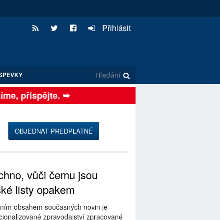
Přihlásit
SPĚVKY
e, přispějte. ➥
OBJEDNAT PŘEDPLATNÉ
hno, vůči čemu jsou
ské listy opakem
ním obsahem současných novin je
ionalizované zpravodajství zpracované