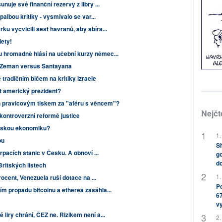
nuje své finanční rezervy z libry ...
palbou kritiky - vysmívalo se var...
u vycvičili šest havranů, aby sbíra...
lety!
 hromadně hlásí na učební kurzy němec...
: Zeman versus Santayana
 tradičním bičem na kritiky Izraele
t americký prezident?
 pravicovým tiskem za "aféru s věncem"?
Nejčt
 kontroverzní reformě justice
opskou ekonomiku?
1.
ou
Sh
erpacích stanic v Česku. A obnoví ...
go
do
Britských listech
1.
rocent, Venezuela ruší dotace na ...
Po
m propadu bitcoinu a etherea zasáhla...
67
v
liry chrání, ČEZ ne. Rizikem není a...
2.