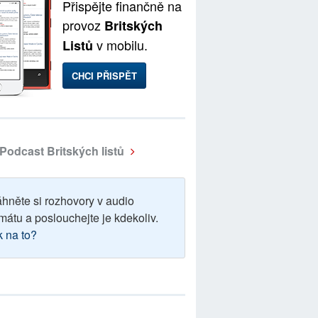
Přispějte finančně na
provoz
Britských
v mobilu.
Listů
CHCI PŘISPĚT
Podcast Britských listů
áhněte si rozhovory v audio
mátu a poslouchejte je kdekoliv.
k na to?