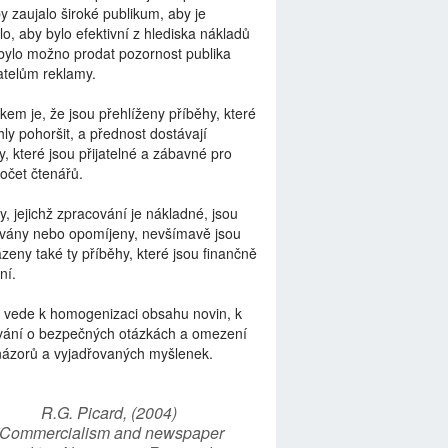
by zaujalo široké publikum, aby je
lo, aby bylo efektivní z hlediska nákladů
bylo možno prodat pozornost publika
telům reklamy.
kem je, že jsou přehlíženy příběhy, které
ly pohoršit, a přednost dostávají
y, které jsou přijatelné a zábavné pro
počet čtenářů.
y, jejichž zpracování je nákladné, jsou
vány nebo opomíjeny, nevšímavě jsou
zeny také ty příběhy, které jsou finančně
ní.
 vede k homogenizaci obsahu novin, k
vání o bezpečných otázkách a omezení
názorů a vyjadřovaných myšlenek.
R.G. Picard, (2004)
“Commercialism and newspaper