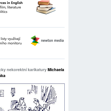
icky nekorektní karikatury
Michaela
áka