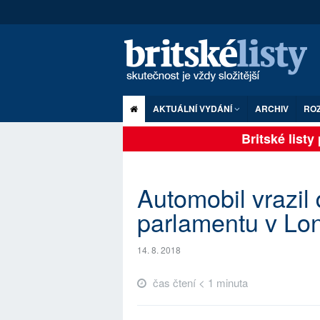
AKTUÁLNÍ VYDÁNÍ
ARCHIV
RO
Britské listy p
Automobil vrazil 
parlamentu v Lo
14. 8. 2018
čas čtení < 1 minuta