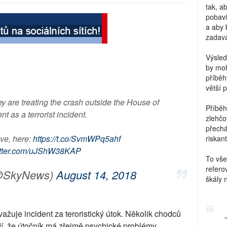
tak, a
pobavi
a aby 
zadava
Výsled
by moh
příběh
větší 
y are treating the crash outside the House of
Příběh
nt as a terrorist incident.
zlehčo
přechá
ive, here:
https://t.co/SvmWPq5ahf
riskant
witter.com/uJShW38KAP
To vše
refero
@SkyNews)
August 14, 2018
škály 
ažuje incident za teroristický útok. Několik chodců
dí. že útočník má zřejmě psychické problémy.