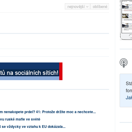
nejnovější
oblíbené
St
for
Ja
m nenakopete prdel? 41: Protože držíte moc a nechcete...
ivu ruské mafie ve světě
R se vždycky ve vztahu k EU dokázala...