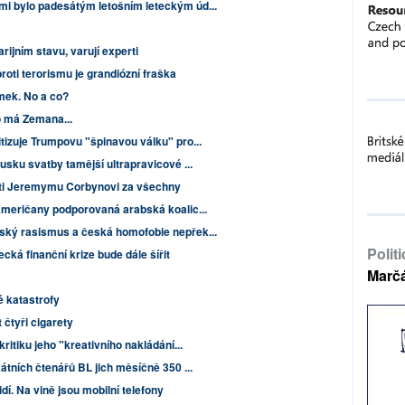
i bylo padesátým letošním leteckým úd...
rijním stavu, varují experti
roti terorismu je grandiózní fraška
mek. No a co?
 má Zemana...
tizuje Trumpovu "špinavou válku" pro...
usku svatby tamější ultrapravicové ...
oti Jeremymu Corbynovi za všechny
Američany podporovaná arabská koalic...
ský rasismus a česká homofobie nepřek...
Polit
cká finanční krize bude dále šířit
Marč
 katastrofy
 čtyři cigarety
ritiku jeho "kreativního nakládání...
kátních čtenářů BL jich měsíčně 350 ...
dí. Na vině jsou mobilní telefony