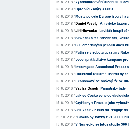
16. 8. 2018 /
Vybombardování autobusu s dětm
16. 8. 2018 /
Uprchlíci - mýty a fakta
16. 8. 2018 /
Mosty po celé Evropě jsou v hava
16. 8. 2018 /
Daniel Veselý
Americké tažení p
16. 8. 2018 /
Jiří Hlavenka
Levičák koupil zá
16. 8. 2018 /
Slovensko má prezidenta, Česko
16. 8. 2018 /
350 amerických perodik dnes kri
16. 8. 2018 /
Putin se v sobotu účastní v Rako
16. 8. 2018 /
Jeden příklad lživé kampaně pr
16. 8. 2018 /
Investigace Associated Press: 
16. 8. 2018 /
Rakouská reklama, kterou by če
16. 8. 2018 /
Ekonomové se obávají, že se ture
16. 8. 2018 /
Václav Dušek
Památníky bídy
15. 8. 2018 /
Jak se Česko žene do ekologické
15. 8. 2018 /
Čtyři dny v Praze je jako vykouřit
15. 8. 2018 /
Jak Václav Klaus ml. reaguje na k
12. 10. 2017 /
Stačilo by, kdyby z 218 000 uni
15. 8. 2018 /
V Německu se letos utopilo 300 li