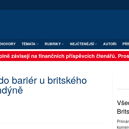
ZHOVORY
TÉMATA
RUBRIKY
NEJČTENĚJŠÍ
AUTOŘI
PŘÍ
lně závisejí na finančních příspěvcích čtenářů. Prosím
do bariér u britského
ndýně
Všec
Brit
Primár
komerc