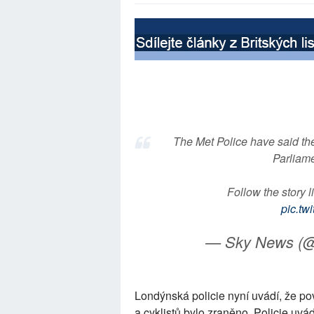
The Met Police have said the
Parliame
Follow the story l
pic.t
— Sky News (
Londýnská policie nyní uvádí, že pov
a cyklistů bylo zraněno. Policie uvá