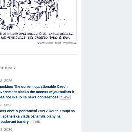
enější
 8. 2026
ocking: The current questionable Czech
vernment blocks the access of journalists it
es not like to its news conferences
15459
 8. 2026
čet obětí v pohraniční krizi v Ceutě stoupl na
, španělská vláda oznámila plány na
ybudování bariéry
11468
 8. 2026