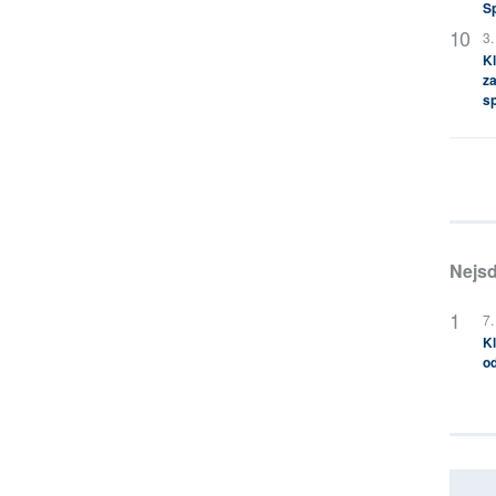
S
3.
Kl
za
s
Nejsd
7.
Kl
od