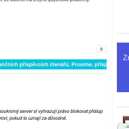
0
finančních příspěvcích čtenářů. Prosíme, přispějte. ➥
soukromý server si vyhrazují právo blokovat přístup
rovi, pokud to uznají za důvodné.