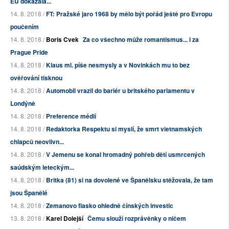
EU dokázala...
14. 8. 2018 /
FT: Pražské jaro 1968 by mělo být pořád ještě pro Evropu
poučením
14. 8. 2018 /
Boris Cvek
Za co všechno může romantismus... i za
Prague Pride
14. 8. 2018 /
Klaus ml. píše nesmysly a v Novinkách mu to bez
ověřování tisknou
14. 8. 2018 /
Automobil vrazil do bariér u britského parlamentu v
Londýně
14. 8. 2018 /
Preference médií
14. 8. 2018 /
Redaktorka Respektu si myslí, že smrt vietnamských
chlapců neovlivn...
14. 8. 2018 /
V Jemenu se konal hromadný pohřeb dětí usmrcených
saúdským leteckým...
14. 8. 2018 /
Britka (81) si na dovolené ve Španělsku stěžovala, že tam
jsou Španělé
14. 8. 2018 /
Zemanovo fiasko ohledně čínských investic
13. 8. 2018 /
Karel Dolejší
Čemu slouží rozprávěnky o ničem