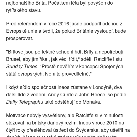
nejbohatšího Brita. Počátkem léta byl povýšen do
rytířského stavu.
Před referendem v roce 2016 jasně podpořil odchod z
Evropské unie a tvrdil, že pokud Británie vystoupí, bude
prosperovat.
"Britové jsou perfektně schopni řídit Brity a nepotřebují
Brusel, aby jim říkal, jak věci řídit," sdělil Ratcliffe listu
Sunday Times
. "Prostě nevěřím v koncepci Spojených
států evropských. Není to proveditelné."
I když sídlo společnosti Ineos zůstane v Londýně, dva
další lidé z vedení, Andy Currie a John Reece, se podle
Daily Telegraphu
také odstěhují do Monaka.
Motivace nebyly vysvětleny, ale Ratcliffe si v minulosti
stěžoval na britský daňový režim. Ineos v roce 2010 na
čtyři roky přestěhoval ústředí do Švýcarska, aby ušetřil na