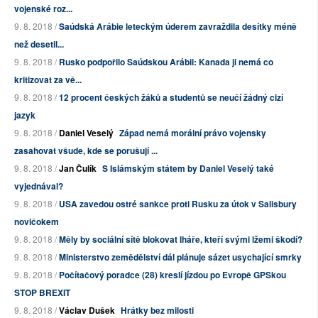
vojenské roz...
9. 8. 2018 /
Saúdská Arábie leteckým úderem zavraždila desítky méně
než desetil...
9. 8. 2018 /
Rusko podpořilo Saúdskou Arábii: Kanada ji nemá co
kritizovat za vě...
9. 8. 2018 /
12 procent českých žáků a studentů se neučí žádný cizí
jazyk
9. 8. 2018 /
Daniel Veselý
Západ nemá morální právo vojensky
zasahovat všude, kde se porušují ...
9. 8. 2018 /
Jan Čulík
S Islámským státem by Daniel Veselý také
vyjednával?
9. 8. 2018 /
USA zavedou ostré sankce proti Rusku za útok v Salisbury
novičokem
9. 8. 2018 /
Měly by sociální sítě blokovat lháře, kteří svými lžemi škodí?
9. 8. 2018 /
Ministerstvo zemědělství dál plánuje sázet usychající smrky
9. 8. 2018 /
Počítačový poradce (28) kreslí jízdou po Evropě GPSkou
STOP BREXIT
9. 8. 2018 /
Václav Dušek
Hrátky bez milosti