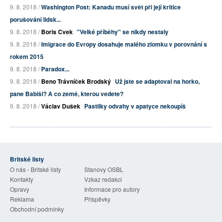
9. 8. 2018 /
Washington Post: Kanadu musí svět při její kritice
porušování lidsk...
9. 8. 2018 /
Boris Cvek
"Velké příběhy" se nikdy nestaly
9. 8. 2018 /
Imigrace do Evropy dosahuje malého zlomku v porovnání s
rokem 2015
9. 8. 2018 /
Paradox...
9. 8. 2018 /
Beno Trávníček Brodský
Už jste se adaptoval na horko,
pane Babiši? A co země, kterou vedete?
9. 8. 2018 /
Václav Dušek
Pastilky odvahy v apatyce nekoupíš
Britské listy
O nás - Britské listy
Stanovy OSBL
Kontakty
Vzkaz redakci
Opravy
Informace pro autory
Reklama
Příspěvky
Obchodní podmínky