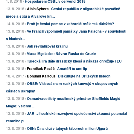
1. 8. 2018 /
Hospodaření OSBL v červenci 2018
13. 8. 2018 /
Albín Sybera
Česká republika v oligarchické pavučině
meče a štítu a Alvarové kni...
14. 8. 2018 /
Proč je česká pomoc v zahraničí stále tak důležitá?
13. 8. 2018 /
Ve Francii vzpomněli památky Jana Palacha - v souvislosti
s hladovk...
13. 8. 2018 /
Jak revitalizovat krajinu
13. 8. 2018 /
Vlasa Mgeladze: Návrat Ruska do Gruzie
13. 8. 2018 /
Turecká lira dále drasticky klesá a nákaza ohrožuje i EU
13. 8. 2018 /
František Řezáč
Amatéři to umí líp
18. 4. 2017 /
Bohumil Kartous
Diskutujte na Britských listech
13. 8. 2018 /
OBSE: Videozáznam ruských konvojů v okupovaných
částech Ukrajiny
13. 8. 2018 /
Osmadvacetiletý muslimský primátor Sheffieldu Magid
Magid: Všichni ...
13. 8. 2018 /
JAR: Jihoafrické rozvojové společenství zkoumá potenciál
zemního pl...
13. 8. 2018 /
OSN: Čína drží v tajných táborech milion Ujgurů