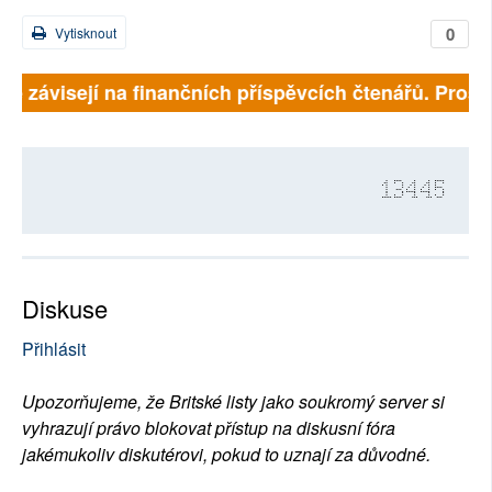
0
Vytisknout
lně závisejí na finančních příspěvcích čtenářů. Prosím
13445
Diskuse
Přihlásit
Upozorňujeme, že Britské listy jako soukromý server si
vyhrazují právo blokovat přístup na diskusní fóra
jakémukoliv diskutérovi, pokud to uznají za důvodné.