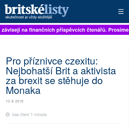
 závisejí na finančních příspěvcích čtenářů. Prosíme, 
PŘIHLÁSIT
AKTUÁLNÍ VYDÁNÍ
ARCHIV
Pro příznivce czexitu:
Nejbohatší Brit a aktivista
ROZHOVORY
za brexit se stěhuje do
TÉMATA
Monaka
NEJČTENĚJŠÍ ZA 7 DNÍ
10. 8. 2018
AUTOŘI
čas čtení 1 minuta
PŘÍSPĚVKY NA PROVOZ