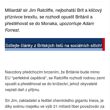
SOCIÁLNÍ SÍTĚ
Miliardář sir Jim Ratcliffe, nejbohatší Brit a kličový
příznivce brexitu, se rozhodl opustit Británii a
RUBRIKY
přestěhovat se do Monaka,
upozorňuje Adam
PLNÁ VERZE STRÁNEK
.
Forrest
Navzdory předchozím tvrzením, že Británie bude mimo
EU "perfektně úspěšná", se Ratcliffe rozhodl rodnou zemi
opustit a přestěhovat se do knížectví, jehož obyvatelé
neplatí daň z příjmu.
Sir Jim, zakladatel a ředitel chemického gigantu Ineos, je
díky svému majetku ve výši 21 miliard liber považován za