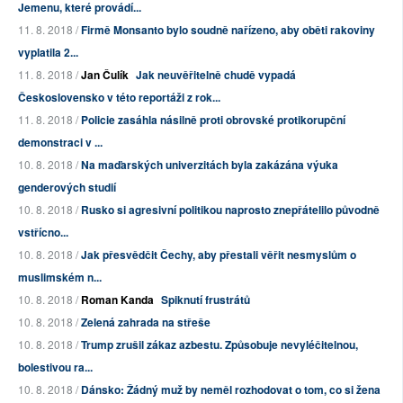
Jemenu, které provádí...
11. 8. 2018 /
Firmě Monsanto bylo soudně nařízeno, aby oběti rakoviny
vyplatila 2...
11. 8. 2018 /
Jan Čulík
Jak neuvěřitelně chudě vypadá
Československo v této reportáži z rok...
11. 8. 2018 /
Policie zasáhla násilně proti obrovské protikorupční
demonstraci v ...
10. 8. 2018 /
Na maďarských univerzitách byla zakázána výuka
genderových studií
10. 8. 2018 /
Rusko si agresivní politikou naprosto znepřátelilo původně
vstřícno...
10. 8. 2018 /
Jak přesvědčit Čechy, aby přestali věřit nesmyslům o
muslimském n...
10. 8. 2018 /
Roman Kanda
Spiknutí frustrátů
10. 8. 2018 /
Zelená zahrada na střeše
10. 8. 2018 /
Trump zrušil zákaz azbestu. Způsobuje nevyléčitelnou,
bolestivou ra...
10. 8. 2018 /
Dánsko: Žádný muž by neměl rozhodovat o tom, co si žena