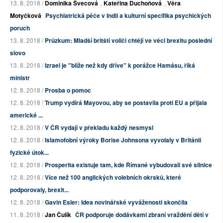
13. 8. 2018 /
Dominika Švecová
,
Kateřina Duchoňová
,
Věra
Motyčková
Psychiatrická péče v Indii a kulturní specifika psychických
poruch
13. 8. 2018 /
Průzkum: Mladší britští voliči chtějí ve věci brexitu poslední
slovo
13. 8. 2018 /
Izrael je "blíže než kdy dříve" k porážce Hamásu, říká
ministr
12. 8. 2018 /
Prosba o pomoc
12. 8. 2018 /
Trump vydírá Mayovou, aby se postavila proti EU a přijala
americké ...
12. 8. 2018 /
V ČR vydají v překladu každý nesmysl
12. 8. 2018 /
Islamofobní výroky Borise Johnsona vyvolaly v Británii
fyzické útok...
12. 8. 2018 /
Prosperita existuje tam, kde Římané vybudovali své silnice
12. 8. 2018 /
Více než 100 anglických volebních okrsků, které
podporovaly, brexit...
12. 8. 2018 /
Gavin Esler: Idea novinářské vyváženosti skončila
11. 8. 2018 /
Jan Čulík
ČR podporuje dodávkami zbraní vraždění dětí v