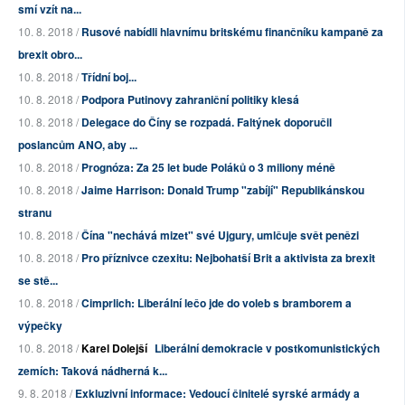
smí vzít na...
10. 8. 2018 /
Rusové nabídli hlavnímu britskému finančníku kampaně za
brexit obro...
10. 8. 2018 /
Třídní boj...
10. 8. 2018 /
Podpora Putinovy zahraniční politiky klesá
10. 8. 2018 /
Delegace do Číny se rozpadá. Faltýnek doporučil
poslancům ANO, aby ...
10. 8. 2018 /
Prognóza: Za 25 let bude Poláků o 3 miliony méně
10. 8. 2018 /
Jaime Harrison: Donald Trump "zabíjí" Republikánskou
stranu
10. 8. 2018 /
Čína "nechává mizet" své Ujgury, umlčuje svět penězi
10. 8. 2018 /
Pro příznivce czexitu: Nejbohatší Brit a aktivista za brexit
se stě...
10. 8. 2018 /
Cimprlich: Liberální lečo jde do voleb s bramborem a
výpečky
10. 8. 2018 /
Karel Dolejší
Liberální demokracie v postkomunistických
zemích: Taková nádherná k...
9. 8. 2018 /
Exkluzivní informace: Vedoucí činitelé syrské armády a