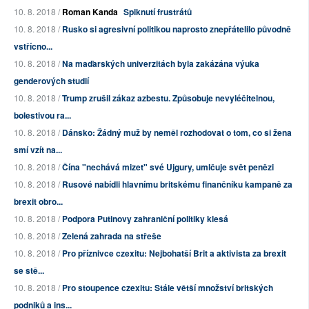
10. 8. 2018 /
Roman Kanda
Spiknutí frustrátů
10. 8. 2018 /
Rusko si agresivní politikou naprosto znepřátelilo původně
vstřícno...
10. 8. 2018 /
Na maďarských univerzitách byla zakázána výuka
genderových studií
10. 8. 2018 /
Trump zrušil zákaz azbestu. Způsobuje nevyléčitelnou,
bolestivou ra...
10. 8. 2018 /
Dánsko: Žádný muž by neměl rozhodovat o tom, co si žena
smí vzít na...
10. 8. 2018 /
Čína "nechává mizet" své Ujgury, umlčuje svět penězi
10. 8. 2018 /
Rusové nabídli hlavnímu britskému finančníku kampaně za
brexit obro...
10. 8. 2018 /
Podpora Putinovy zahraniční politiky klesá
10. 8. 2018 /
Zelená zahrada na střeše
10. 8. 2018 /
Pro příznivce czexitu: Nejbohatší Brit a aktivista za brexit
se stě...
10. 8. 2018 /
Pro stoupence czexitu: Stále větší množství britských
podniků a ins...