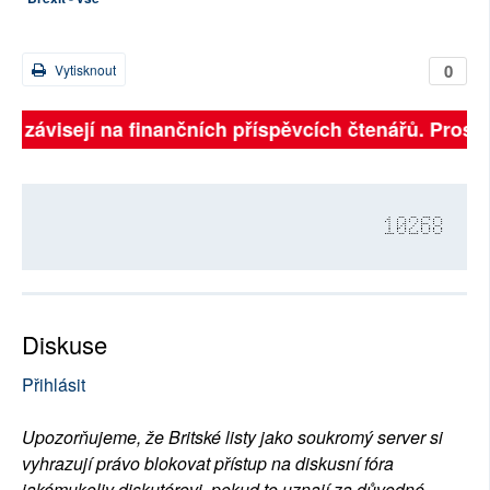
0
Vytisknout
ně závisejí na finančních příspěvcích čtenářů. Prosím
10268
Diskuse
Přihlásit
Upozorňujeme, že Britské listy jako soukromý server si
vyhrazují právo blokovat přístup na diskusní fóra
jakémukoliv diskutérovi, pokud to uznají za důvodné.