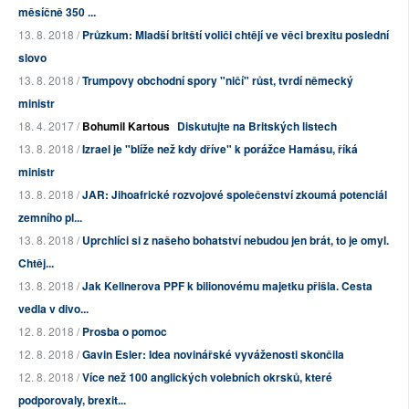
měsíčně 350 ...
13. 8. 2018 /
Průzkum: Mladší britští voliči chtějí ve věci brexitu poslední
slovo
13. 8. 2018 /
Trumpovy obchodní spory "ničí" růst, tvrdí německý
ministr
18. 4. 2017 /
Bohumil Kartous
Diskutujte na Britských listech
13. 8. 2018 /
Izrael je "blíže než kdy dříve" k porážce Hamásu, říká
ministr
13. 8. 2018 /
JAR: Jihoafrické rozvojové společenství zkoumá potenciál
zemního pl...
13. 8. 2018 /
Uprchlíci si z našeho bohatství nebudou jen brát, to je omyl.
Chtěj...
13. 8. 2018 /
Jak Kellnerova PPF k bilionovému majetku přišla. Cesta
vedla v divo...
12. 8. 2018 /
Prosba o pomoc
12. 8. 2018 /
Gavin Esler: Idea novinářské vyváženosti skončila
12. 8. 2018 /
Více než 100 anglických volebních okrsků, které
podporovaly, brexit...