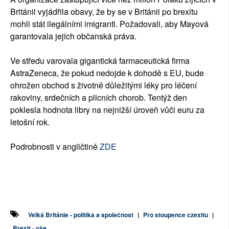
Británii vyjádřila obavy, že by se v Británii po brexitu
mohli stát ilegálními imigranti. Požadovali, aby Mayová
garantovala jejich občanská práva.
Ve středu varovala gigantická farmaceutická firma
AstraZeneca, že pokud nedojde k dohodě s EU, bude
ohrožen obchod s životně důležitými léky pro léčení
rakoviny, srdečních a plicních chorob. Tentýž den
poklesla hodnota libry na nejnižší úroveň vůči euru za
letošní rok.
Podrobnosti v angličtině
ZDE
Velká Británie - politika a společnost
|
Pro stoupence czexitu
|
Brexit - vše