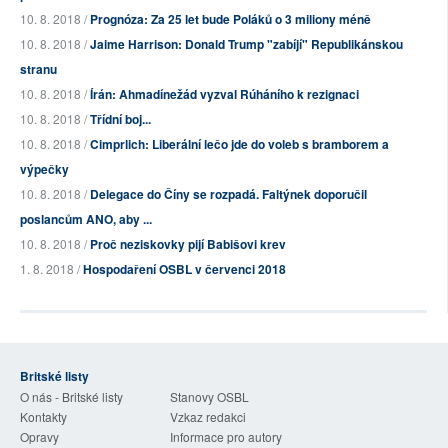
10. 8. 2018 /
Prognóza: Za 25 let bude Poláků o 3 miliony méně
10. 8. 2018 /
Jaime Harrison: Donald Trump "zabíjí" Republikánskou
stranu
10. 8. 2018 /
Írán: Ahmadínežád vyzval Rúháního k rezignaci
10. 8. 2018 /
Třídní boj...
10. 8. 2018 /
Cimprlich: Liberální lečo jde do voleb s bramborem a
výpečky
10. 8. 2018 /
Delegace do Číny se rozpadá. Faltýnek doporučil
poslancům ANO, aby ...
10. 8. 2018 /
Proč neziskovky pijí Babišovi krev
1. 8. 2018 /
Hospodaření OSBL v červenci 2018
Britské listy
O nás - Britské listy
Stanovy OSBL
Kontakty
Vzkaz redakci
Opravy
Informace pro autory