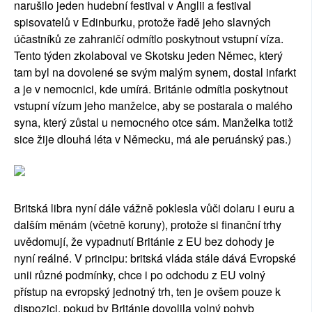
narušilo jeden hudební festival v Anglii a festival
spisovatelů v Edinburku, protože řadě jeho slavných
účastníků ze zahraničí odmítlo poskytnout vstupní víza.
Tento týden zkolaboval ve Skotsku jeden Němec, který
tam byl na dovolené se svým malým synem, dostal infarkt
a je v nemocnici, kde umírá. Británie odmítla poskytnout
vstupní vízum jeho manželce, aby se postarala o malého
syna, který zůstal u nemocného otce sám. Manželka totiž
sice žije dlouhá léta v Německu, má ale peruánský pas.)
Britská libra nyní dále vážně poklesla vůči dolaru i euru a
dalším měnám (včetně koruny), protože si finanční trhy
uvědomují, že vypadnutí Británie z EU bez dohody je
nyní reálné. V principu: britská vláda stále dává Evropské
unii různé podmínky, chce i po odchodu z EU volný
přístup na evropský jednotný trh, ten je ovšem pouze k
dispozici, pokud by Británie dovolila volný pohyb