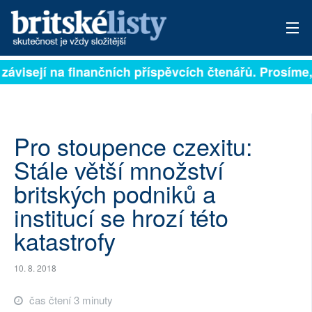
 závisejí na finančních příspěvcích čtenářů. Prosíme, 
PŘIHLÁSIT
AKTUÁLNÍ VYDÁNÍ
ARCHIV
Pro stoupence czexitu:
Stále větší množství
ROZHOVORY
britských podniků a
TÉMATA
institucí se hrozí této
katastrofy
NEJČTENĚJŠÍ ZA 7 DNÍ
AUTOŘI
10. 8. 2018
PŘÍSPĚVKY NA PROVOZ
čas čtení 3 minuty