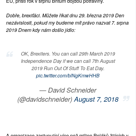
EU, příští rok v srpnu Britům dojdou potraviny.
Dobře, brexiťáci. Můžete říkat dnu 29. března 2019 Den
nezávislosti, pokud my budeme mít právo nazvat 7. srpna
2019 Dnem kdy nám došlo jídlo:
OK, Brexiters. You can call 29th March 2019
Independence Day if we can call 7th August
2019 Run Out Of Stuff To Eat Day.
pic.twitter.com/blNgKmwHHB
— David Schneider
(@davidschneider)
August 7, 2018
A organizace zastupující více než milion Poláků žijících v