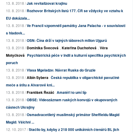
13. 8. 2018 /
Jak revitalizovat krajinu
10. 8. 2018 /
Rozhovor Britských listů 177. ČR se vždycky ve vztahu k
EU dokázala...
13. 8. 2018 /
Ve Francii vzpomněli památky Jana Palacha - v souvislosti
s hladovk...
13. 8. 2018 /
OSN: Čína drží v tajných táborech milion Ujgurů
13. 8. 2018 /
Dominika Švecová
,
Kateřina Duchoňová
,
Věra
Motyčková
Psychiatrická péče v Indii a kulturní specifika psychických
poruch
13. 8. 2018 /
Vlasa Mgeladze: Návrat Ruska do Gruzie
13. 8. 2018 /
Albín Sybera
Česká republika v oligarchické pavučině
meče a štítu a Alvarové kni...
13. 8. 2018 /
František Řezáč
Amatéři to umí líp
13. 8. 2018 /
OBSE: Videozáznam ruských konvojů v okupovaných
částech Ukrajiny
13. 8. 2018 /
Osmadvacetiletý muslimský primátor Sheffieldu Magid
Magid: Všichni ...
12. 10. 2017 /
Stačilo by, kdyby z 218 000 unikátních čtenářů BL jich