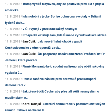
12. 8. 2018 /
Trump vydírá Mayovou, aby se postavila proti EU a přijala
americké ...
12. 8. 2018 /
Islamofobní výroky Borise Johnsona vyvolaly v Británii
fyzické útok...
12. 8. 2018 /
V ČR vydají v překladu každý nesmysl
12. 8. 2018 /
Prosperita existuje tam, kde Římané vybudovali své silnice
11. 8. 2018 /
Jan Čulík
Jak neuvěřitelně chudě vypadá
Československo v této reportáži z rok...
11. 8. 2018 /
Jan Čulík
ČR podporuje dodávkami zbraní vraždění dětí v
Jemenu, které provádí...
11. 8. 2018 /
Firmě Monsanto bylo soudně nařízeno, aby oběti rakoviny
vyplatila 2...
11. 8. 2018 /
Policie zasáhla násilně proti obrovské protikorupční
demonstraci v ...
10. 8. 2018 /
Jak přesvědčit Čechy, aby přestali věřit nesmyslům o
muslimském n...
10. 8. 2018 /
Karel Dolejší
Liberální demokracie v postkomunistických
zemích: Taková nádherná k...