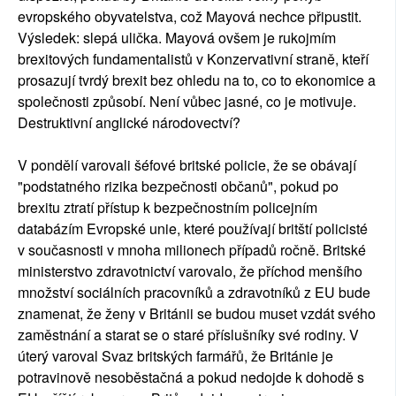
evropského obyvatelstva, což Mayová nechce připustit.
Výsledek: slepá ulička. Mayová ovšem je rukojmím
brexitových fundamentalistů v Konzervativní straně, kteří
prosazují tvrdý brexit bez ohledu na to, co to ekonomice a
společnosti způsobí. Není vůbec jasné, co je motivuje.
Destruktivní anglické národovectví?
V pondělí varovali šéfové britské policie, že se obávají
"podstatného rizika bezpečnosti občanů", pokud po
brexitu ztratí přístup k bezpečnostním policejním
databázím Evropské unie, které používají britští policisté
v současnosti v mnoha milionech případů ročně. Britské
ministerstvo zdravotnictví varovalo, že příchod menšího
množství sociálních pracovníků a zdravotníků z EU bude
znamenat, že ženy v Británii se budou muset vzdát svého
zaměstnání a starat se o staré příslušníky své rodiny. V
úterý varoval Svaz britských farmářů, že Británie je
potravinově nesoběstačná a pokud nedojde k dohodě s