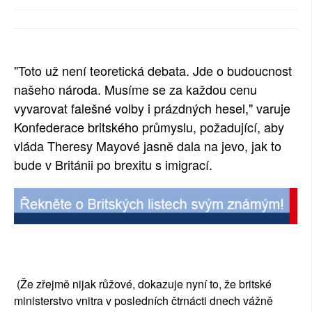
SOCIÁLNÍ SÍTĚ
RUBRIKY
"Toto už není teoretická debata. Jde o budoucnost
PLNÁ VERZE STRÁNEK
našeho národa. Musíme se za každou cenu
vyvarovat falešné volby i prázdných hesel," varuje
Konfederace britského průmyslu, požadující, aby
vláda Theresy Mayové jasně dala na jevo, jak to
bude v Británii po brexitu s imigrací.
(Že zřejmě nijak růžové, dokazuje nyní to, že britské
ministerstvo vnitra v posledních čtrnácti dnech vážně