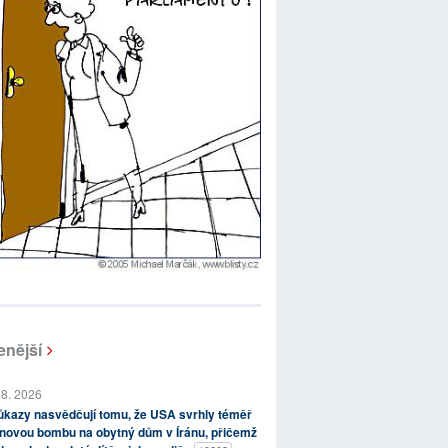
enější
 8. 2026
kazy nasvědčují tomu, že USA svrhly téměř
novou bombu na obytný dům v Íránu, přičemž