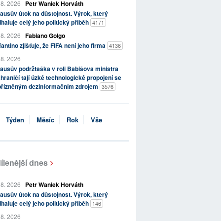
 8. 2026
Petr Waniek Horváth
ausův útok na důstojnost. Výrok, který
haluje celý jeho politický příběh
4171
 8. 2026
Fabiano Golgo
fantino zjišťuje, že FIFA není jeho firma
4136
 8. 2026
ausův podržtaška v roli Babišova ministra
hraničí tají úzké technologické propojení se
přízněným dezinformačním zdrojem
3576
Týden
Měsíc
Rok
Vše
ílenější dnes
 8. 2026
Petr Waniek Horváth
ausův útok na důstojnost. Výrok, který
haluje celý jeho politický příběh
146
 8. 2026