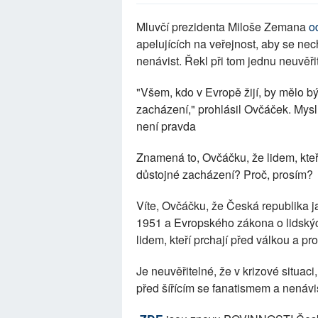
Mluvčí prezidenta Miloše Zemana
o
apelujících na veřejnost, aby se nech
nenávist. Řekl při tom jednu neuvěřit
"Všem, kdo v Evropě žijí, by mělo bý
zacházení," prohlásil Ovčáček. Myslí 
není pravda
Znamená to, Ovčáčku, že lidem, kte
důstojné zacházení? Proč, prosím?
Víte, Ovčáčku, že Česká republika j
1951 a Evropského zákona o lidsk
lidem, kteří prchají před válkou a 
Je neuvěřitelné, že v krizové situaci,
před šířícím se fanatismem a nenávistí