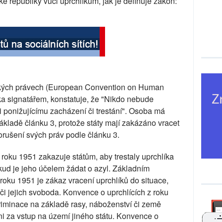
epubliky vůči uprchlíkům, jak je definuje zákon:
ských právech (European Convention on Human
ka signatářem, konstatuje, že "Nikdo nebude
 ponižujícímu zacházení či trestání". Osoba má
kladě článku 3, protože státy mají zakázáno vracet
rušení svých práv podle článku 3.
roku 1951 zakazuje státům, aby trestaly uprchlíka
okud je jeho účelem žádat o azyl. Základním
roku 1951 je zákaz vracení uprchlíků do situace,
 či jejich svoboda. Konvence o uprchlících z roku
kriminace na základě rasy, náboženství či země
ni za vstup na území jiného státu. Konvence o