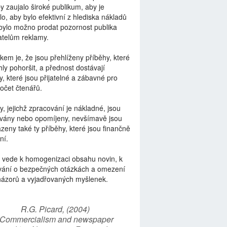
by zaujalo široké publikum, aby je
lo, aby bylo efektivní z hlediska nákladů
bylo možno prodat pozornost publika
telům reklamy.
kem je, že jsou přehlíženy příběhy, které
ly pohoršit, a přednost dostávají
y, které jsou přijatelné a zábavné pro
počet čtenářů.
y, jejichž zpracování je nákladné, jsou
vány nebo opomíjeny, nevšímavě jsou
zeny také ty příběhy, které jsou finančně
ní.
 vede k homogenizaci obsahu novin, k
vání o bezpečných otázkách a omezení
názorů a vyjadřovaných myšlenek.
R.G. Picard, (2004)
“Commercialism and newspaper