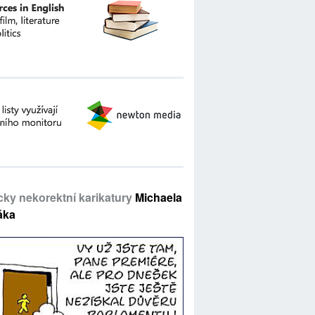
icky nekorektní karikatury
Michaela
áka