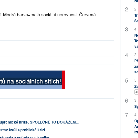
za
2.
ii. Modrá barva=malá sociální nerovnost. Červená
Tr
S
4.
No
Te
vá
2.
P
za
s
5.
Zá
4
3.
S
4.
Op
 uprchlické krize: SPOLEČNĚ TO DOKÁŽEM...
Am
tav kvůli uprchlické krizi
i
stupuje a pořádá nové volby