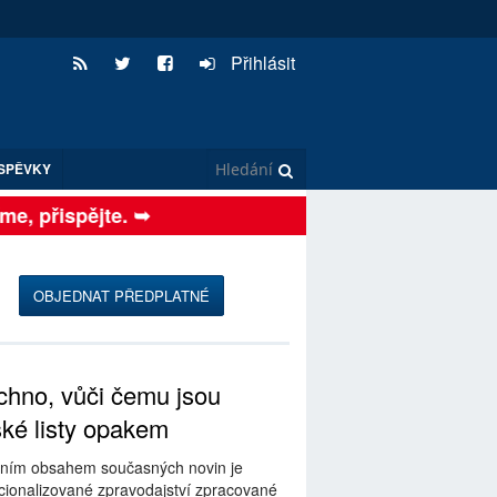
Přihlásit
SPĚVKY
, přispějte. ➥
OBJEDNAT PŘEDPLATNÉ
hno, vůči čemu jsou
ské listy opakem
ním obsahem současných novin je
ionalizované zpravodajství zpracované