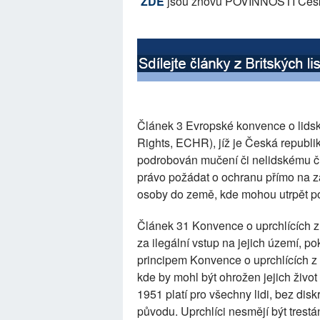
ZDE
jsou znovu POVINNOSTI České r
Článek 3 Evropské konvence o lid
Rights, ECHR), jíž je Česká republi
podrobován mučení či nelidskému či
právo požádat o ochranu přímo na zá
osoby do země, kde mohou utrpět po
Článek 31 Konvence o uprchlících z 
za ilegální vstup na jejich území, p
principem Konvence o uprchlících z 
kde by mohl být ohrožen jejich život
1951 platí pro všechny lidi, bez dis
původu. Uprchlíci nesmějí být trestá