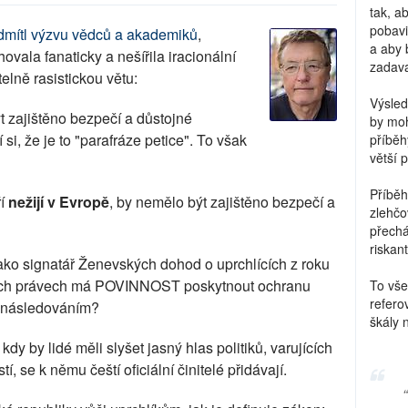
tak, a
pobavi
dmítl
výzvu vědců a akademiků
,
a aby 
ovala fanaticky a nešířila iracionální
zadava
elně rasistickou větu:
Výsled
t zajištěno bezpečí a důstojné
by moh
si, že je to "parafráze petice". To však
příběh
větší 
Příběh
ří
nežijí v Evropě
, by nemělo být zajištěno bezpečí a
zlehčo
přechá
riskant
ako signatář Ženevských dohod o uprchlících z roku
ých právech má POVINNOST poskytnout ochranu
To vše
refero
pronásledováním?
škály 
 kdy by lidé měli slyšet jasný hlas politiků, varujících
, se k němu čeští oficiální činitelé přidávají.