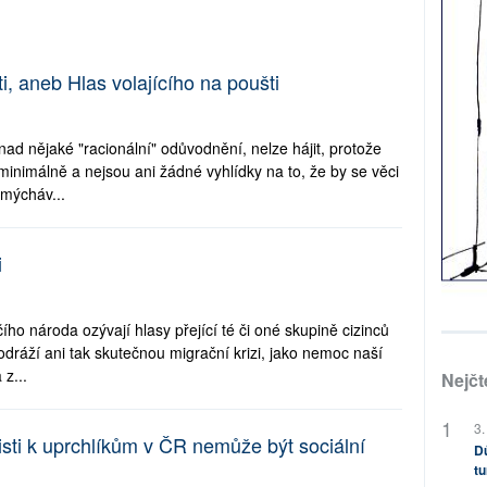
ti, aneb Hlas volajícího na poušti
nad nějaké "racionální" odůvodnění, nelze hájit, protože
minimálně a nejsou ani žádné vyhlídky na to, že by se věci
dmýcháv...
i
o národa ozývají hlasy přející té či oné skupině cizinců
odráží ani tak skutečnou migrační krizi, jako nemoc naší
 z...
Nejčt
3.
sti k uprchlíkům v ČR nemůže být sociální
Dů
tu