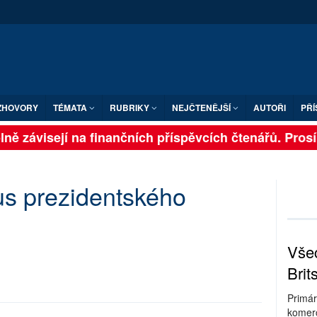
ZHOVORY
TÉMATA
RUBRIKY
NEJČTENĚJŠÍ
AUTOŘI
PŘÍ
ně závisejí na finančních příspěvcích čtenářů. Prosíme
us prezidentského
Všec
Brit
Primár
komerc