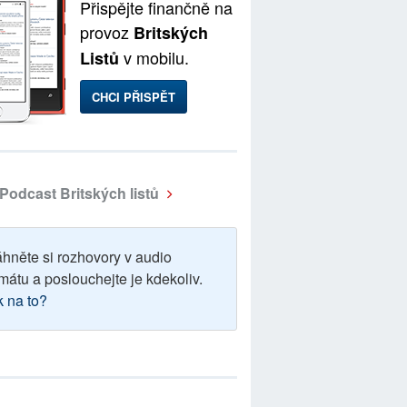
Přispějte finančně na
provoz
Britských
v mobilu.
Listů
CHCI PŘISPĚT
Podcast Britských listů
áhněte si rozhovory v audio
mátu a poslouchejte je kdekoliv.
k na to?