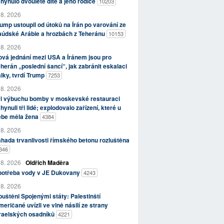
hynulo dvouleté dítě a jeho rodiče
10203
 8. 2026
ump ustoupil od útoků na Írán po varování ze
aúdské Arábie a hrozbách z Teheránu
10153
 8. 2026
vá jednání mezi USA a Íránem jsou pro
herán „poslední šancí“, jak zabránit eskalaci
lky, tvrdí Trump
7253
 8. 2026
ři výbuchu bomby v moskevské restauraci
hynuli tři lidé; explodovalo zařízení, které u
ebe měla žena
4384
 8. 2026
hada trvanlivosti římského betonu rozluštěna
346
 8. 2026
Oldřich Maděra
potřeba vody v JE Dukovany
4243
 8. 2026
uštěni Spojenými státy: Palestinští
eričané uvízli ve vlně násilí ze strany
zraelských osadníků
4221