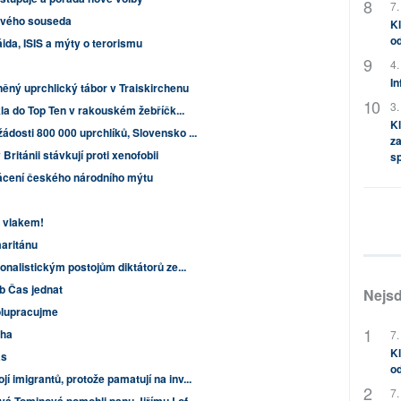
7.
svého souseda
Kl
od
áida, ISIS a mýty o terorismu
4.
In
něný uprchlický tábor v Traiskirchenu
3.
kla do Top Ten v rakouském žebříčk...
Kl
dosti 800 000 uprchlíků, Slovensko ...
za
Británii stávkují proti xenofobii
s
brácení českého národního mýtu
 vlakem!
aritánu
onalistickým postojům diktátorů ze...
b Čas jednat
Nejsd
lupracujme
cha
7.
Kl
ás
od
 imigrantů, protože pamatují na inv...
7.