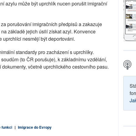
ní azylu může být uprchlík nucen porušit imigrační
 za porušování imigračních předpisů a zakazuje
na základě jejich úsilí získat azyl. Konvence
 uprchlíci nesmějí být deportováni.
imální standardy pro zacházení s uprchlíky.
 k soudům (to ČR porušuje), k základnímu vzdělání,
í dokumenty, včetně uprchlického cestovního pasu.
St
for
Ja
 funkci
|
Imigrace do Evropy