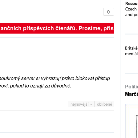
0
inančních příspěvcích čtenářů. Prosíme, přispějte. ➥
soukromý server si vyhrazují právo blokovat přístup
rovi, pokud to uznají za důvodné.
Polit
Marč
nejnovější
oblíbené