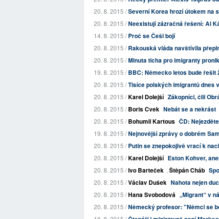
20. 8. 2015 /
Severní Korea hrozí útokem na 
20. 8. 2015 /
Neexistují zázračná řešení: Al K
14. 8. 2015 /
Proč se Češi bojí
20. 8. 2015 /
Rakouská vláda navštívila přepl
20. 8. 2015 /
Minuta ticha pro imigranty proni
19. 8. 2015 /
BBC: Německo letos bude řešit žá
20. 8. 2015 /
Tisíce polských imigrantů dnes v 
20. 8. 2015 /
Karel Dolejší
Zákopníci, čili O
20. 8. 2015 /
Boris Cvek
Nebát se a nekrást
20. 8. 2015 /
Bohumil Kartous
ČD: Nejezděte
19. 8. 2015 /
Nejnovější zprávy o dobrém Sam
20. 8. 2015 /
Putin se znepokojivě vrací k naci
20. 8. 2015 /
Karel Dolejší
Eston Kohver, ane
20. 8. 2015 /
Ivo Barteček
,
Štěpán Cháb
Spo
20. 8. 2015 /
Václav Dušek
Nahota nejen du
20. 8. 2015 /
Hana Svobodová
„Migrant“ v n
20. 8. 2015 /
Německý profesor: "Němci se bojí
19. 8. 2015 /