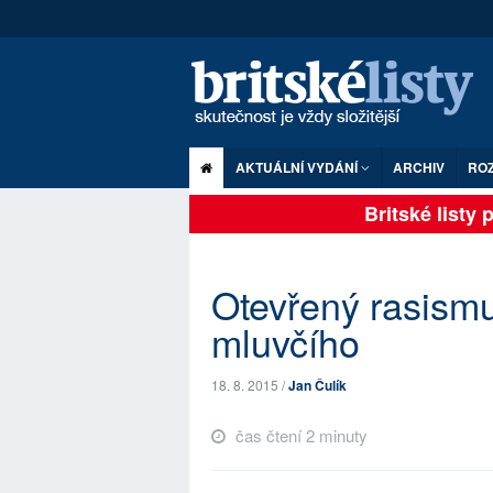
AKTUÁLNÍ VYDÁNÍ
ARCHIV
RO
Britské listy pl
Otevřený rasism
mluvčího
18. 8. 2015 /
Jan Čulík
čas čtení 2 minuty