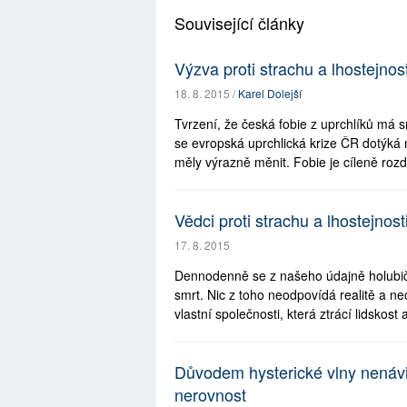
Související články
Výzva proti strachu a lhostejnos
18. 8. 2015 /
Karel Dolejší
Tvrzení, že česká fobie z uprchlíků má s
se evropská uprchlická krize ČR dotýká 
měly výrazně měnit. Fobie je cíleně roz
Vědci proti strachu a lhostejnost
17. 8. 2015
Dennodenně se z našeho údajně holubičíh
smrt. Nic z toho neodpovídá realitě a ne
vlastní společnosti, která ztrácí lidskost a
Důvodem hysterické vlny nenávi
nerovnost