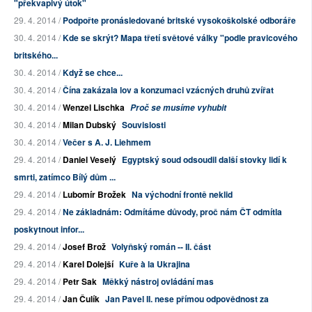
"překvapivý útok"
29. 4. 2014 /
Podpořte pronásledované britské vysokoškolské odboráře
30. 4. 2014 /
Kde se skrýt? Mapa třetí světové války "podle pravicového
britského...
30. 4. 2014 /
Když se chce...
30. 4. 2014 /
Čína zakázala lov a konzumaci vzácných druhů zvířat
30. 4. 2014 /
Wenzel Lischka
Proč se musíme vyhubit
30. 4. 2014 /
Milan Dubský
Souvislosti
30. 4. 2014 /
Večer s A. J. Liehmem
29. 4. 2014 /
Daniel Veselý
Egyptský soud odsoudil další stovky lidí k
smrti, zatímco Bílý dům ...
29. 4. 2014 /
Lubomír Brožek
Na východní frontě neklid
29. 4. 2014 /
Ne základnám: Odmítáme důvody, proč nám ČT odmítla
poskytnout infor...
29. 4. 2014 /
Josef Brož
Volyňský román -- II. část
29. 4. 2014 /
Karel Dolejší
Kuře à la Ukrajina
29. 4. 2014 /
Petr Sak
Měkký nástroj ovládání mas
29. 4. 2014 /
Jan Čulík
Jan Pavel II. nese přímou odpovědnost za