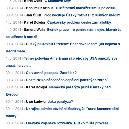
1. 5. 2014 /
Boris Cvek
O Máchově
Máji
30. 4. 2014 /
Bohumil Kartous
Diktátorský manažerismus po česku
30. 4. 2014 /
Jan Čulík
Proč necituje Český rozhlas i z ruských médií?
1. 5. 2014 /
Karel Dolejší
Čapkovský problém české žurnalistiky
1. 5. 2014 /
Sandra Wain
Svátek práce -- o peníze nám nejde, hlavně že
se udřeme k smrti!
30. 4. 2014 /
Ruský plukovník Strelkov: Besedoval o tom, jak bojovat s
terorismem...
1. 5. 2014 /
Téměř polovina Američanů si přeje, aby USA omezily své
angažmá ve s...
30. 4. 2014 /
Co vlastně podepsal Zaorálek?
30. 4. 2014 /
Roste riziko náhodného odpálení jaderných zbraní
30. 4. 2014 /
Karel Dolejší
Německá paralýza přináší mraky nad
Evropu
30. 4. 2014 /
Uwe Ladwig
Jaká paralýza?
30. 4. 2014 /
Ukrajina odmítá obvinění Moskvy, že "staví koncentrační
tábory"
30. 4. 2014 /
Litevská vojenská rozvědka: Rusko může provést