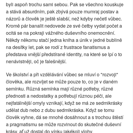
byli aspoň trochu sami sebou. Pak se všechno kouskuje
a stává absurdním, pak zbývá pouze mumraj postav a
názorů a člověk je ještě slabší, než kdyby nečetl vůbec.
Kromě pár banalit nedovede ze své četby vydat počet a
ocitá se na pokraji vážného duševního onemocnění.
Někdy někomu stačí jedna kniha a únik v jedné bublině
na desítky let, pak se rodí z frustrace fanatismus a
představa vnější předstírané identity, na které se lpí o to
nenávistněji, oč je falešnější.
Ve školství a při vzdělávání vůbec se mluví o "rozvoji"
člověka, ale rozvíjet se může pouze to, co je v daném
semínku. Různá semínka mají různé potřeby, různé
přednosti a nedostatky a potřebují různou péči, ale
nejfatálnější omyly vznikají, když se má ze sedmikrásky
udělat dub nebo z dubu sedmikráska. Když se tomu
člověk vyhne, dá se mnohé dosáhnout a s trochou štěstí
a pragmatismu se může rozvinout do skutečné duševní
krásy, ať už dostal do vínku jakékoli vlohy.