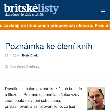
ně závisejí na finančních příspěvcích čtenářů. Prosíme
PŘIHLÁSIT
AKTUÁLNÍ VYDÁNÍ
Poznámka ke čtení knih
ARCHIV
29. 4. 2014 /
Boris Cvek
ROZHOVORY
čas čtení 2 minuty
TÉMATA
NEJČTENĚJŠÍ ZA 7 DNÍ
Dovolte mi malou poznámku k četbě beletrie
AUTOŘI
a filozofie. Pro mne osobně tato četba vždy
znamenala rozvíjení sebe sama,
PŘÍSPĚVKY NA PROVOZ
přivlastňování a asimilování toho, co jsem