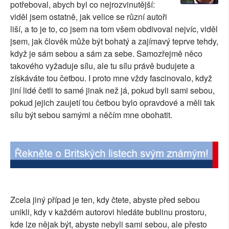
potřeboval, abych byl co nejrozvinutější:
SOCIÁLNÍ SÍTĚ
viděl jsem ostatně, jak velice se různí autoři
liší, a to je to, co jsem na tom všem obdivoval nejvíc, viděl
RUBRIKY
jsem, jak člověk může být bohatý a zajímavý teprve tehdy,
když je sám sebou a sám za sebe. Samozřejmě něco
PLNÁ VERZE STRÁNEK
takového vyžaduje sílu, ale tu sílu právě budujete a
získáváte tou četbou. I proto mne vždy fascinovalo, když
jiní lidé četli to samé jinak než já, pokud byli sami sebou,
pokud jejich zaujetí tou četbou bylo opravdové a měli tak
sílu být sebou samými a něčím mne obohatit.
Zcela jiný případ je ten, kdy čtete, abyste před sebou
unikli, kdy v každém autorovi hledáte bublinu prostoru,
kde lze nějak být, abyste nebyli sami sebou, ale přesto