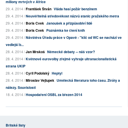
miliony mrtvých v Africe
29. 4. 2014 /
František Štván
Vláda hasí požár benzínem
29. 4. 2014 /
Neuvěřitelná středověkost názvů stanic pražského metra
29. 4. 2014 /
Boris Cvek
Janoušek a přizpůsobiví lidé
29. 4. 2014 /
Boris Cvek
Poznámka ke čtení knih
29. 4. 2014 /
Návštěva Úřadu práce v Opavě - "klíč od WC se nachází ve
vedlejší b...
28. 4. 2014 /
Jan Mrskoš
Německé debaty -- náš vzor?
28. 4. 2014 /
Květnové eurovolby zřejmě vyhraje ultranacionalistická
strana UKIP
28. 4. 2014 /
Cyril Podolský
Heptyl
28. 4. 2014 /
Miroslav Vejlupek
Umělecká literatura toho času. Ztráty a
nálezy. Souvislosti
18. 4. 2014 /
Hospodaření OSBL za březen 2014
Britské listy