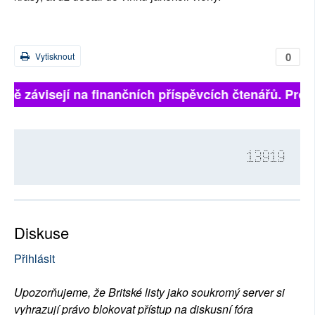
0
Vytisknout
plně závisejí na finančních příspěvcích čtenářů. Prosí
13919
Diskuse
Přihlásit
Upozorňujeme, že Britské listy jako soukromý server si
vyhrazují právo blokovat přístup na diskusní fóra