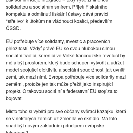
solidaritou a sociálním smírem. Přijetí Fiskálního
kompaktu a odmítnutí fiskální ústavy dává pravici
"střelivo" k útokům na vládnoucí koalici, především
ČSSD.
EU potřebuje více solidarity, investic a pracovních
příležitostí. Vždyť právě EU se svou hlubokou silnou
sociální tradicí, kořenící ve Velké francouzské revoluci by
měla být prostorem, který bude schopen vytvořit a udržet
model spojující efektivitu a sociální soudržnost, jak uvnitř
zemí, tak mezi nimi. Evropa potřebuje více solidarity mezi
zeměmi, protože jen tak může přežít jako inspirující
projekt. O takovou sociální a federativní EU stojí za to
bojovat.
Místo toho si vybírá pro své občany svěrací kazajku, která
se v některých zemích už změnila ve škrtidlo. Má toto
snad být novým základním principem evropské
integrace?