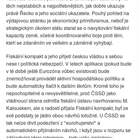
těch nejslabších a nejpotřebnějších, jak dobře ukazuje
právě Řecko a jeho sociální ukazatele. Pouhý pohled na
výdajovou stránku je ekonomický primitivismus, neboť je
strategickým úkolem státu starat se o navyšování fiskální
kapacity země, včetně koordinovaného boje proti těm,
kteří se zdaněním ve velkém a záměrně vyhýbají.
Fiskální kompakt a jeho přijetí českou vládou s sebou
nese i politická nebezpečí. V letech aplikace (pokud bude
v té době ještě Eurozóna vůbec existovat) bude
znemožňovat provádět aktivní hospodářskou politiku a
bude automaticky tlačit k dalším škrtům. Kromě toho je
nepochopitelné a nevysvětlitelné, proč ČSSD jako
vládnoucí strana odmítla fiskální ústavu navrhovanou M.
Kalouskem, ale s radostí přijala Fiskální kompakt, byť ze
své podstaty je jádro obou návrhů totožné. U ČSSD se
tak nelze divit podezření z "eurohujerství" a
automatickém přijímáním návrhů, i když jsou v rozporu se
základními ideje integrace -- tedy výše zmíněnou