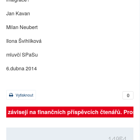
Jan Kavan
Milan Neubert
Ilona Švihlíková
mluvčí SPaSu
6.dubna 2014
0
Vytisknout
ně závisejí na finančních příspěvcích čtenářů. Prosím