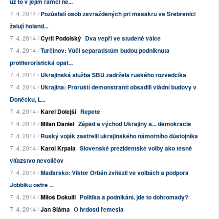
už to v jejím rámci ne...
7. 4. 2014 /
Pozůstalí osob zavražděných při masakru ve Srebrenici
žalují holand...
7. 4. 2014 /
Cyril Podolský
Dva vepři ve studené válce
7. 4. 2014 /
Turčinov: Vůči separatistům budou podniknuta
protiteroristická opat...
7. 4. 2014 /
Ukrajinská služba SBU zadržela ruského rozvědčíka
7. 4. 2014 /
Ukrajina: Proruští demonstranti obsadili vládní budovy v
Doněcku, L...
7. 4. 2014 /
Karel Dolejší
Repete
7. 4. 2014 /
Milan Daniel
Západ a východ Ukrajiny a... demokracie
7. 4. 2014 /
Ruský voják zastřelil ukrajinského námořního důstojníka
7. 4. 2014 /
Karol Krpala
Slovenské prezidentské volby ako tesné
víťazstvo nevoličov
7. 4. 2014 /
Maďarsko: Viktor Orbán zvítězil ve volbách a podpora
Jobbiku ostře ...
7. 4. 2014 /
Miloš Dokulil
Politika a podnikání, jde to dohromady?
7. 4. 2014 /
Jan Sláma
O hrdosti řemesla