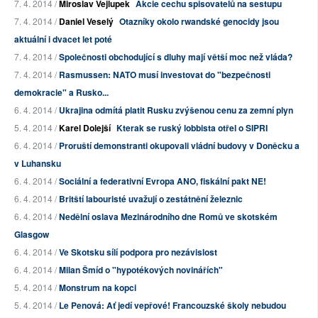
7. 4. 2014 /
Miroslav Vejlupek
Akcie cechu spisovatelů na sestupu
7. 4. 2014 /
Daniel Veselý
Otazníky okolo rwandské genocidy jsou
aktuální i dvacet let poté
7. 4. 2014 /
Společnosti obchodující s dluhy mají větší moc než vláda?
7. 4. 2014 /
Rasmussen: NATO musí investovat do "bezpečnosti
demokracie" a Rusko...
6. 4. 2014 /
Ukrajina odmítá platit Rusku zvýšenou cenu za zemní plyn
5. 4. 2014 /
Karel Dolejší
Kterak se ruský lobbista otřel o SIPRI
6. 4. 2014 /
Proruští demonstranti okupovali vládní budovy v Doněcku a
v Luhansku
6. 4. 2014 /
Sociální a federativní Evropa ANO, fiskální pakt NE!
6. 4. 2014 /
Britští labouristé uvažují o zestátnění železnic
6. 4. 2014 /
Nedělní oslava Mezinárodního dne Romů ve skotském
Glasgow
6. 4. 2014 /
Ve Skotsku sílí podpora pro nezávislost
6. 4. 2014 /
Milan Šmíd o "hypotékových novinářích"
5. 4. 2014 /
Monstrum na kopci
5. 4. 2014 /
Le Penová: Ať jedí vepřové! Francouzské školy nebudou