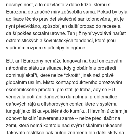
nesmyslnost, a to obzvláště v době krize, kterou si
Eurozóna do značné míry způsobila sama. Pokud by byla
aplikace těchto pravidel skutečně sankcionována, jak je
nyní předvídáno, způsobí jen další propad do recese a
další pokles sociální úrovně. Ten již nyní vyvolává nárůst
extremistických a šovinistických tendencí, které jsou
v přímém rozporu s principy integrace.
EU, ani Eurozóny nemůže fungovat na bázi omezování
národního státu za situace, kdy globálnímu prostředí
dominují aktéři, které nelze "zkrotit" jinak než právě
globálním úsilím. Místo kontraproduktivního omezování
ekonomického prostoru pro stát, je třeba, aby se EU
věnovala potírání daňového dumpingu, problematice
daňových rájů a offshorových center, které v systému
fungují jako liška vpuštěná do kurníku. Hlavním úkolem je
obnovit fiskální suverenitu země -- nelze přeci tlačit na
zemi, která nemá kontrolu nad svým fiskálním inkasem!
Takováto restrikce pak nutně znamená jen další škrty na