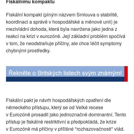
Fiskálnímu kompaktu
SOCIÁLNÍ SÍTĚ
Fiskální kompakt (plným názvem Smlouva o stabilitě,
RUBRIKY
koordinaci a správě v hospodářské a měnové unii) je
mezivládní dohoda, která byla navržena jako jedna z
PLNÁ VERZE STRÁNEK
reakcí na krizi v eurozóně. Její základní problém spočívá
v tom, že neodstraňuje příčiny, ale chce léčit symptomy
chybnými prostředky.
Fiskální pakt je návrh hospodářských opatření dle
německého přístupu, který se od Velké recese
v Eurozóně prosadil jako jednoznačně dominantní. Tento
přístup je fiskálně restriktivní a předpokládá, že krize
v Eurozóně má příčiny v přílišné "rozhazovačnosti" vlád.