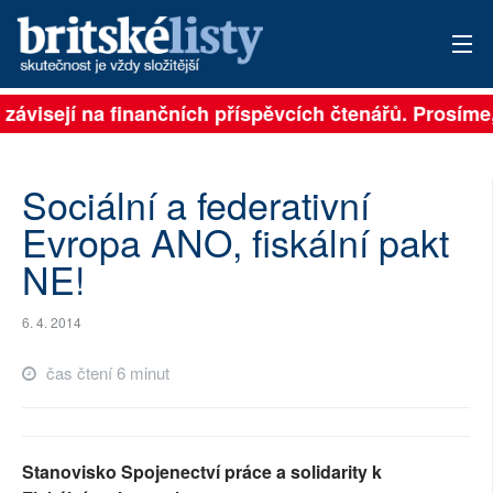
 závisejí na finančních příspěvcích čtenářů. Prosíme, 
PŘIHLÁSIT
AKTUÁLNÍ VYDÁNÍ
Sociální a federativní
ARCHIV
Evropa ANO, fiskální pakt
NE!
ROZHOVORY
TÉMATA
6. 4. 2014
NEJČTENĚJŠÍ ZA 7 DNÍ
čas čtení 6 minut
AUTOŘI
PŘÍSPĚVKY NA PROVOZ
Stanovisko Spojenectví práce a solidarity k