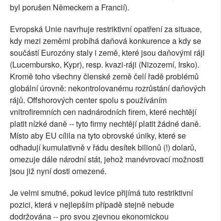
byl porušen Německem a Francií).
Evropská Unie navrhuje restriktivní opatření za situace,
kdy mezi zeměmi probíhá daňová konkurence a kdy se
součástí Eurozóny staly i země, které jsou daňovými ráji
(Lucembursko, Kypr), resp. kvazi-ráji (Nizozemí, Irsko).
Kromě toho všechny členské země čelí řadě problémů
globální úrovně: nekontrolovanému rozrůstání daňových
rájů. Offshorových center spolu s používáním
vnitrofiremních cen nadnárodních firem, které nechtějí
platit nízké daně -- tyto firmy nechtějí platit žádné daně.
Místo aby EU cílila na tyto obrovské úniky, které se
odhadují kumulativně v řádu desítek bilionů (!) dolarů,
omezuje dále národní stát, jehož manévrovací možnosti
jsou již nyní dosti omezené.
Je velmi smutné, pokud levice přijímá tuto restriktivní
pozici, která v nejlepším případě stejně nebude
dodržována -- pro svou zjevnou ekonomickou