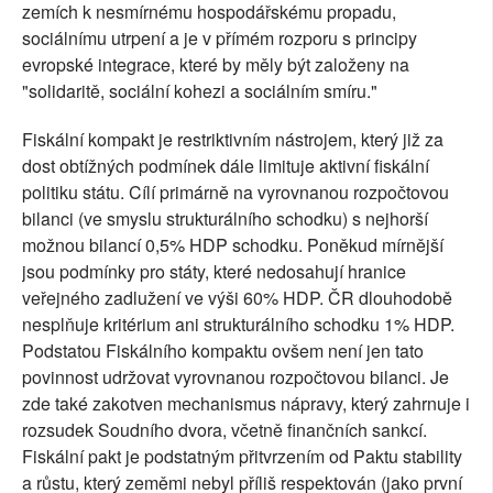
zemích k nesmírnému hospodářskému propadu,
sociálnímu utrpení a je v přímém rozporu s principy
evropské integrace, které by měly být založeny na
"solidaritě, sociální kohezi a sociálním smíru."
Fiskální kompakt je restriktivním nástrojem, který již za
dost obtížných podmínek dále limituje aktivní fiskální
politiku státu. Cílí primárně na vyrovnanou rozpočtovou
bilanci (ve smyslu strukturálního schodku) s nejhorší
možnou bilancí 0,5% HDP schodku. Poněkud mírnější
jsou podmínky pro státy, které nedosahují hranice
veřejného zadlužení ve výši 60% HDP. ČR dlouhodobě
nesplňuje kritérium ani strukturálního schodku 1% HDP.
Podstatou Fiskálního kompaktu ovšem není jen tato
povinnost udržovat vyrovnanou rozpočtovou bilanci. Je
zde také zakotven mechanismus nápravy, který zahrnuje i
rozsudek Soudního dvora, včetně finančních sankcí.
Fiskální pakt je podstatným přitvrzením od Paktu stability
a růstu, který zeměmi nebyl příliš respektován (jako první