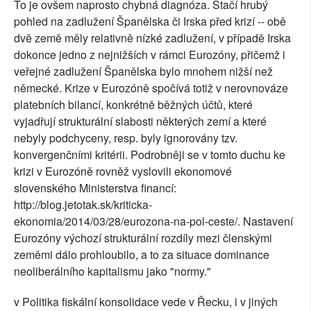
To je ovšem naprosto chybná diagnóza. Stačí hrubý
pohled na zadlužení Španělska či Irska před krizí -- obě
dvě země měly relativně nízké zadlužení, v případě Irska
dokonce jedno z nejnižších v rámci Eurozóny, přičemž i
veřejné zadlužení Španělska bylo mnohem nižší než
německé. Krize v Eurozóně spočívá totiž v nerovnováze
platebních bilancí, konkrétně běžných účtů, které
vyjadřují strukturální slabosti některých zemí a které
nebyly podchyceny, resp. byly ignorovány tzv.
konvergenčními kritérii. Podrobněji se v tomto duchu ke
krizi v Eurozóně rovněž vyslovili ekonomové
slovenského Ministerstva financí:
http://blog.jetotak.sk/kriticka-
ekonomia/2014/03/28/eurozona-na-pol-ceste/. Nastavení
Eurozóny výchozí strukturální rozdíly mezi členskými
zeměmi dálo prohloubilo, a to za situace dominance
neoliberálního kapitalismu jako "normy."
v Politika fiskální konsolidace vede v Řecku, i v jiných