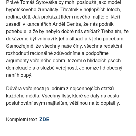
Právě Tomáš Syrovátka by mohl posloužit jako model
hypotékového žurnalisty. Třicátník v nejlepších letech,
rodina, děti. Jak prokázat lidem nového majitele, kteří
zasedli v kancelářích Anděl Centra, že nás podnik
potřebuje, a že by nebylo dobré nás střídat? Třeba tím, že
dokážeme být vnímaví k jeho situaci a k jeho potřebám.
Samozřejmě, že všechny naše činy, všechna redakční
rozhodnutí racionálně zdůvodníme a podpoříme
argumenty veřejného dobra, tezemi o hlídacích psech
demokracie a o službě veřejnosti. Jenomže lid obecný
není hloupý.
Důvěra veřejnosti je jedním z nejcennějších statků
každého média. Všechny listy, které se daly na cestu
posluhování svým majitelům, většinou na to doplatily.
Kompletní text
ZDE