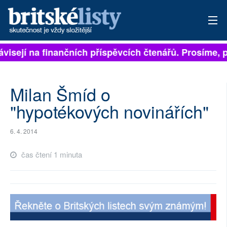
ávisejí na finančních příspěvcích čtenářů. Prosíme, p
PŘIHLÁSIT
AKTUÁLNÍ VYDÁNÍ
Milan Šmíd o
ARCHIV
"hypotékových novinářích"
ROZHOVORY
6. 4. 2014
TÉMATA
čas čtení 1 minuta
NEJČTENĚJŠÍ ZA 7 DNÍ
AUTOŘI
PŘÍSPĚVKY NA PROVOZ