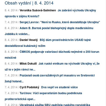
Obsah vydání | 8. 4. 2014
8. 4. 2014 /
Veronika Sušová-Salminen
Je zabrání východu Ukrajiny
opravdu v zájmu Kremlu?
7. 4. 2014 /
Sergej Lavrov: "Není to Rusko, které destabilizuje Ukrajinu"
8. 4. 2014 /
Adam B. Bartoš poslal blahopřejný dopis maďarskému
Jobbiku k volebn...
8. 4. 2014 /
Daniel Veselý
Bílý dům prostřednictvím USAID tajně
destabilizoval kubánský režim
8. 4. 2014 /
ČMKOS podporuje valorizaci důchodů nejméně o 200 korun
měsíčně
8. 4. 2014 /
Miloš Dokulil
Jak ruské etnikum na východě Ukrajiny ví, že
už to v jejím rámci ne...
7. 4. 2014 /
Pozůstalí osob zavražděných při masakru ve Srebrenici
žalují holand...
7. 4. 2014 /
Cyril Podolský
Dva vepři ve studené válce
7. 4. 2014 /
Turčinov: Vůči separatistům budou podniknuta
protiteroristická opat...
7. 4. 2014 /
Ukrajinská služba SBU zadržela ruského rozvědčíka