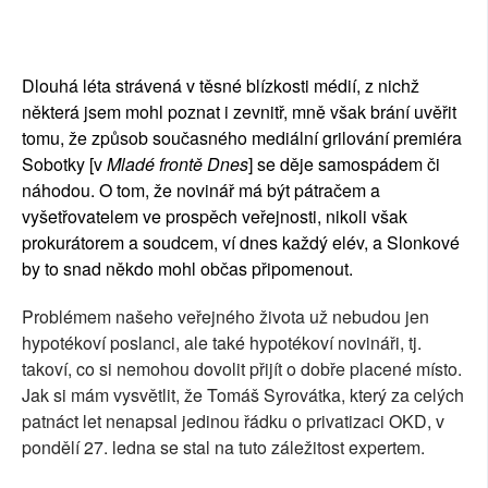
SOCIÁLNÍ SÍTĚ
RUBRIKY
Dlouhá léta strávená v těsné blízkosti médií, z nichž
některá jsem mohl poznat i zevnitř, mně však brání uvěřit
PLNÁ VERZE STRÁNEK
tomu, že způsob současného mediální grilování premiéra
Sobotky [v
Mladé frontě Dnes
] se děje samospádem či
náhodou. O tom, že novinář má být pátračem a
vyšetřovatelem ve prospěch veřejnosti, nikoli však
prokurátorem a soudcem, ví dnes každý elév, a Slonkové
by to snad někdo mohl občas připomenout.
Problémem našeho veřejného života už nebudou jen
hypotékoví poslanci, ale také hypotékoví novináři, tj.
takoví, co si nemohou dovolit přijít o dobře placené místo.
Jak si mám vysvětlit, že Tomáš Syrovátka, který za celých
patnáct let nenapsal jedinou řádku o privatizaci OKD, v
pondělí 27. ledna se stal na tuto záležitost expertem.