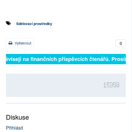
Sdělovací prostředky
0
Vytisknout
ě závisejí na finančních příspěvcích čtenářů. Prosíme,
15358
Diskuse
Přihlásit