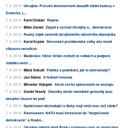
7. 4. 2014 /
Ukrajina: Proruští demonstranti obsadili vládní budovy v
Doněcku, L...
7. 4. 2014 /
Karel Dolejší
Repete
7. 4. 2014 /
Milan Daniel
Západ a východ Ukrajiny a... demokracie
7. 4. 2014 /
Ruský voják zastřelil ukrajinského námořního důstojníka
7. 4. 2014 /
Karol Krpala
Slovenské prezidentské volby ako tesné
víťazstvo nevoličov
7. 4. 2014 /
Maďarsko: Viktor Orbán zvítězil ve volbách a podpora
Jobbiku ostře ...
7. 4. 2014 /
Miloš Dokulil
Politika a podnikání, jde to dohromady?
7. 4. 2014 /
Jan Sláma
O hrdosti řemesla
7. 4. 2014 /
Miroslav Vejlupek
Akcie cechu spisovatelů na sestupu
7. 4. 2014 /
Daniel Veselý
Otazníky okolo rwandské genocidy jsou
aktuální i dvacet let poté
7. 4. 2014 /
Společnosti obchodující s dluhy mají větší moc než vláda?
7. 4. 2014 /
Rasmussen: NATO musí investovat do "bezpečnosti
demokracie" a Rusko...
6. 4. 2014 /
Ukrajina odmítá platit Rusku zvýšenou cenu za zemní plyn