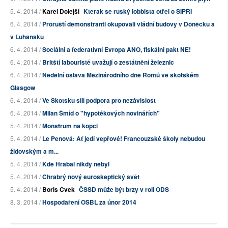
5. 4. 2014 /
Karel Dolejší
Kterak se ruský lobbista otřel o SIPRI
6. 4. 2014 /
Proruští demonstranti okupovali vládní budovy v Doněcku a
v Luhansku
6. 4. 2014 /
Sociální a federativní Evropa ANO, fiskální pakt NE!
6. 4. 2014 /
Britští labouristé uvažují o zestátnění železnic
6. 4. 2014 /
Nedělní oslava Mezinárodního dne Romů ve skotském
Glasgow
6. 4. 2014 /
Ve Skotsku sílí podpora pro nezávislost
6. 4. 2014 /
Milan Šmíd o "hypotékových novinářích"
5. 4. 2014 /
Monstrum na kopci
5. 4. 2014 /
Le Penová: Ať jedí vepřové! Francouzské školy nebudou
židovským a m...
5. 4. 2014 /
Kde Hrabal nikdy nebyl
5. 4. 2014 /
Chrabrý nový euroskeptický svět
5. 4. 2014 /
Boris Cvek
ČSSD může být brzy v roli ODS
8. 3. 2014 /
Hospodaření OSBL za únor 2014