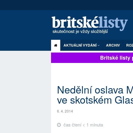
AKTUÁLNÍ VYDÁNÍ
ARCHIV
RO
Britské listy p
Nedělní oslava 
ve skotském Gl
6. 4. 2014
čas čtení < 1 minuta