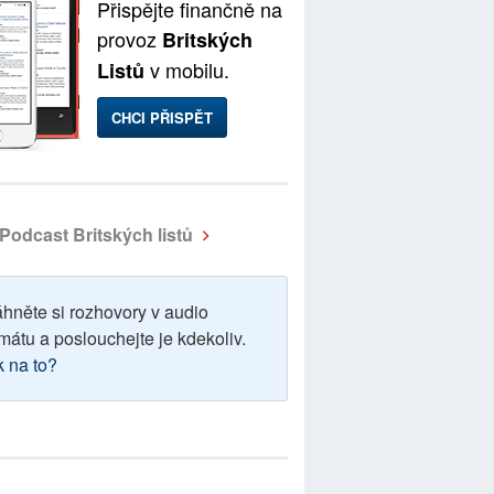
Přispějte finančně na
provoz
Britských
v mobilu.
Listů
CHCI PŘISPĚT
Podcast Britských listů
áhněte si rozhovory v audio
mátu a poslouchejte je kdekoliv.
k na to?