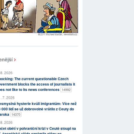
enější
 8. 2026
ocking: The current questionable Czech
vernment blocks the access of journalists it
es not like to its news conferences
14992
. 7. 2026
smyslná hysterie kvůli imigrantům: Více než
 000 lidí se už dobrovolně vrátilo z Ceuty do
aroka
14370
 8. 2026
čet obětí v pohraniční krizi v Ceutě stoupl na
, španělská vláda oznámila plány na