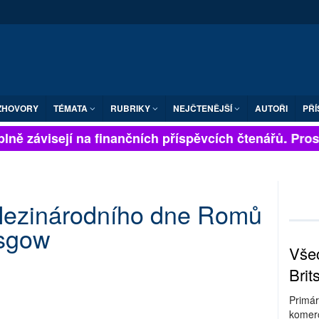
ZHOVORY
TÉMATA
RUBRIKY
NEJČTENĚJŠÍ
AUTOŘI
PŘÍ
lně závisejí na finančních příspěvcích čtenářů. Prosím
Mezinárodního dne Romů
asgow
Všec
Brit
Primár
komerc