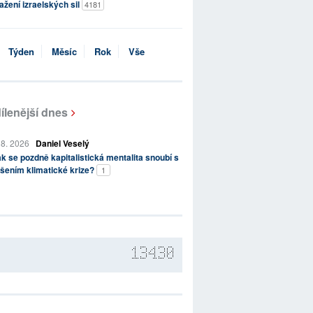
ažení izraelských sil
4181
Týden
Měsíc
Rok
Vše
ílenější dnes
 8. 2026
Daniel Veselý
k se pozdně kapitalistická mentalita snoubí s
šením klimatické krize?
1
13430