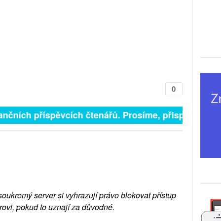
0
finančních příspěvcích čtenářů. Prosíme, přispějte. ➥
soukromý server si vyhrazují právo blokovat přístup
rovi, pokud to uznají za důvodné.