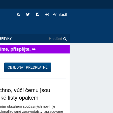
Přihlásit
SPĚVKY
e, přispějte. ➥
OBJEDNAT PŘEDPLATNÉ
hno, vůči čemu jsou
ské listy opakem
ním obsahem současných novin je
ionalizované zpravodajství zpracované