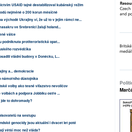
ictvím USAID tajně destabilizoval kubánský režim
hodů nejméně o 200 korun měsíčně
 východě Ukrajiny ví, že už to v jejím rámci ne...
asakru ve Srebrenici žalují holand...
ené válce
podniknuta protiteroristická opat...
ruského rozvědčíka
sadili vládní budovy v Doněcku, L...
jiny a... demokracie
ho námořního důstojníka
Polit
ské volby ako tesné víťazstvo nevoličov
Marč
 volbách a podpora Jobbiku ostře ...
í, jde to dohromady?
isovatelů na sestupu
ndské genocidy jsou aktuální i dvacet let poté
ají větší moc než vláda?