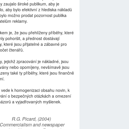
by zaujalo široké publikum, aby je
lo, aby bylo efektivní z hlediska nákladů
bylo možno prodat pozornost publika
telům reklamy.
kem je, že jsou přehlíženy příběhy, které
ly pohoršit, a přednost dostávají
y, které jsou přijatelné a zábavné pro
počet čtenářů.
y, jejichž zpracování je nákladné, jsou
vány nebo opomíjeny, nevšímavě jsou
zeny také ty příběhy, které jsou finančně
ní.
 vede k homogenizaci obsahu novin, k
vání o bezpečných otázkách a omezení
názorů a vyjadřovaných myšlenek.
R.G. Picard, (2004)
“Commercialism and newspaper