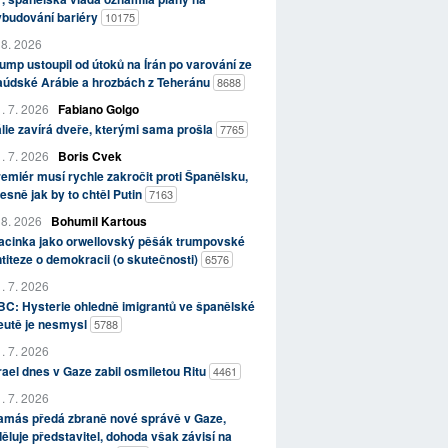
ybudování bariéry
10175
 8. 2026
ump ustoupil od útoků na Írán po varování ze
aúdské Arábie a hrozbách z Teheránu
8688
. 7. 2026
Fabiano Golgo
álie zavírá dveře, kterými sama prošla
7765
. 7. 2026
Boris Cvek
emiér musí rychle zakročit proti Španělsku,
esně jak by to chtěl Putin
7163
 8. 2026
Bohumil Kartous
acinka jako orwellovský pěšák trumpovské
titeze o demokracii (o skutečnosti)
6576
. 7. 2026
C: Hysterie ohledně imigrantů ve španělské
eutě je nesmysl
5788
. 7. 2026
rael dnes v Gaze zabil osmiletou Ritu
4461
. 7. 2026
amás předá zbraně nové správě v Gaze,
ěluje představitel, dohoda však závisí na