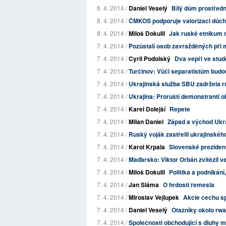
8. 4. 2014 /
Daniel Veselý
Bílý dům prostředn
8. 4. 2014 /
ČMKOS podporuje valorizaci důc
8. 4. 2014 /
Miloš Dokulil
Jak ruské etnikum na
7. 4. 2014 /
Pozůstalí osob zavražděných při m
7. 4. 2014 /
Cyril Podolský
Dva vepři ve stud
7. 4. 2014 /
Turčinov: Vůči separatistům budou 
7. 4. 2014 /
Ukrajinská služba SBU zadržela 
7. 4. 2014 /
Ukrajina: Proruští demonstranti ob
7. 4. 2014 /
Karel Dolejší
Repete
7. 4. 2014 /
Milan Daniel
Západ a východ Ukra
7. 4. 2014 /
Ruský voják zastřelil ukrajinské
7. 4. 2014 /
Karol Krpala
Slovenské prezident
7. 4. 2014 /
Maďarsko: Viktor Orbán zvítězil ve
7. 4. 2014 /
Miloš Dokulil
Politika a podnikán
7. 4. 2014 /
Jan Sláma
O hrdosti řemesla
7. 4. 2014 /
Miroslav Vejlupek
Akcie cechu sp
7. 4. 2014 /
Daniel Veselý
Otazníky okolo rwa
7. 4. 2014 /
Společnosti obchodující s dluhy m