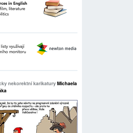
icky nekorektní karikatury
Michaela
áka