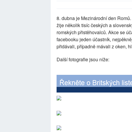
8. dubna je Mezinárodní den Romů.
žije několik tisíc českých a slove
romských přistěhovalců. Akce se úč
facebooku jeden účastník, nejpěkněj
přidávali, případně mávali z oken, hl
Další fotografie jsou níže: