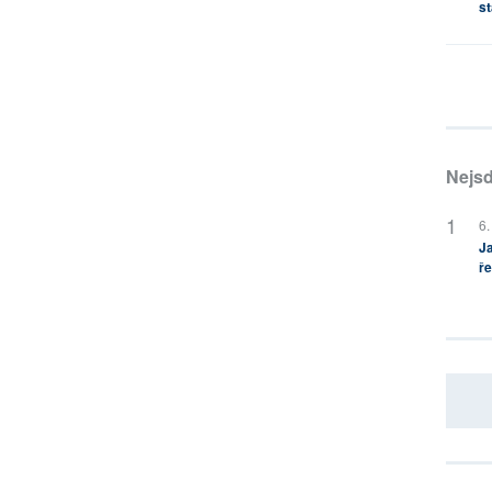
st
Nejsd
6.
Ja
ře