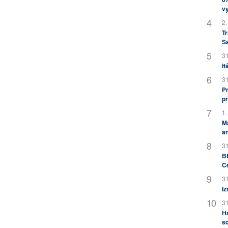
v
2.
Tr
S
31
It
31
Pr
př
1.
M
an
31
BB
C
31
Iz
31
H
sd