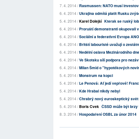
7. 4. 2014 /
Rasmussen: NATO musí investovat
6. 4. 2014 /
Ukrajina odmítá platit Rusku zvý
5. 4. 2014 /
Karel Dolejší
Kterak se ruský lob
6. 4. 2014 /
Proruští demonstranti okupovali 
6. 4. 2014 /
Sociální a federativní Evropa ANO,
6. 4. 2014 /
Britští labouristé uvažují o zestát
6. 4. 2014 /
Nedělní oslava Mezinárodního d
6. 4. 2014 /
Ve Skotsku sílí podpora pro nezáv
6. 4. 2014 /
Milan Šmíd o "hypotékových novi
5. 4. 2014 /
Monstrum na kopci
5. 4. 2014 /
Le Penová: Ať jedí vepřové! Fran
5. 4. 2014 /
Kde Hrabal nikdy nebyl
5. 4. 2014 /
Chrabrý nový euroskeptický svět
5. 4. 2014 /
Boris Cvek
ČSSD může být brzy 
8. 3. 2014 /
Hospodaření OSBL za únor 2014