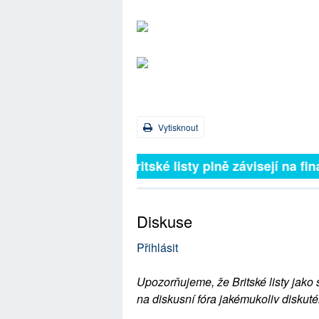
Vytisknout
Britské listy plně závisejí na 
Diskuse
Přihlásit
Upozorňujeme, že Britské listy jako 
na diskusní fóra jakémukoliv diskuté