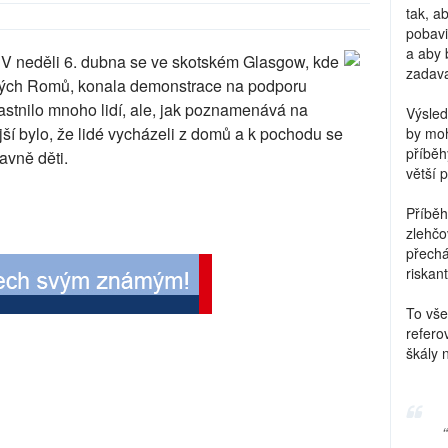
tak, a
pobavi
a aby 
 V neděli 6. dubna se ve skotském Glasgow, kde
zadava
nských Romů, konala demonstrace na podporu
astnilo mnoho lidí, ale, jak poznamenává na
Výsled
ší bylo, že lidé vycházeli z domů a k pochodu se
by moh
příběh
avně děti.
větší 
Příběh
zlehčo
přechá
riskant
To vše
refero
škály 