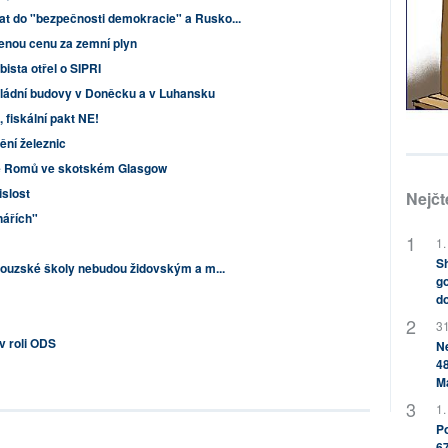
 do "bezpečnosti demokracie" a Rusko...
šenou cenu za zemní plyn
bista otřel o SIPRI
vládní budovy v Doněcku a v Luhansku
 fiskální pakt NE!
nění železnic
ne Romů ve skotském Glasgow
islost
Nejčt
nářích"
1.
Sh
couzské školy nebudou židovským a m...
go
do
31
v roli ODS
Ne
48
M
1.
Po
67