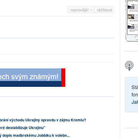
nejnovější
oblíbené
St
for
Ja
brání východu Ukrajiny opravdu v zájmu Kremlu?
ré destabilizuje Ukrajinu"
ý dopis maďarskému Jobbiku k volebn...