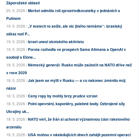
Záporožské oblasti
20. 5. 2026 /
Merkel odmítla roli zprostředkovatelky v jednáních s
Putinem
19. 5. 2026 /
„V testech to selže, ale nic jiného nemáme“: izraelský
zákaz nutí P...
19. 5. 2026 /
Izrael unesl skotského aktivistu
19. 5. 2026 /
Porota rozhodla ve prospěch Sama Altmana a OpenAI v
souboji s Elone...
18. 5. 2026 /
Německý generál: Rusko může zaútočit na NATO dříve než
v roce 2029
18. 5. 2026 /
Jak jsem se mýlil v Rusku — a co nakonec změnilo můj
názor
18. 5. 2026 /
Ceny ropy by mohly brzy prudce vzrůst
18. 5. 2026 /
Polní opevnění, kaponiéry, palebné body. Ozbrojené síly
Ukrajiny uk...
18. 5. 2026 /
NATO věří, že Írán si uchoval významnou část raketového
arzenálu
18. 5. 2026 /
USA mohou v následujících dnech zahájit pozemní operaci