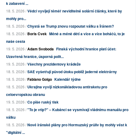
k zabavení ...
18. 5. 2026 /
Vědci vyvíjejí téměř neviditelné solární články, které by
mohly pro...
18. 5. 2026 /
Chystá se Trump znovu rozpoutat válku s Íránem?
18. 5. 2026 /
Boris Cvek
Méně a méně dětí a více a více boháčů, to je
naše cesta
19. 5. 2026 /
Adam Svoboda
Finská východní hranice platí účet:
Uzavřená hranice, úsporná polit...
19. 5. 2026 /
Všechny prezidentovy krádeže
18. 5. 2026 /
SAE vyšetřují původ útoku poblíž jaderné elektrárny
18. 5. 2026 /
Fabiano Golgo
Kalendář týdne
18. 5. 2026 /
Ukrajina vyvíjí nízkonákladovou antiraketu pro
celoevropskou obranu
19. 5. 2026 /
Co píše ruský tisk
18. 5. 2026 /
"To je vtip?" – Kubánci se vysmívají vládnímu manuálu pro
válku
18. 5. 2026 /
Nové íránské plány pro Hormuzský průliv by mohly vést k
"digitální ...