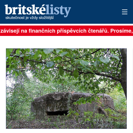
 závisejí na finančních příspěvcích čtenářů. Prosíme, 
PŘIHLÁSIT
AKTUÁLNÍ VYDÁNÍ
ARCHIV
ROZHOVORY
TÉMATA
NEJČTENĚJŠÍ ZA 7 DNÍ
AUTOŘI
PŘÍSPĚVKY NA PROVOZ