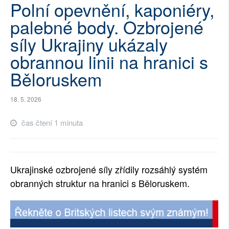
Polní opevnění, kaponiéry,
SOCIÁLNÍ SÍTĚ
palebné body. Ozbrojené
RUBRIKY
síly Ukrajiny ukázaly
obrannou linii na hranici s
PLNÁ VERZE STRÁNEK
Běloruskem
18. 5. 2026
čas čtení 1 minuta
Ukrajinské ozbrojené síly zřídily rozsáhlý systém
obranných struktur na hranici s Běloruskem.