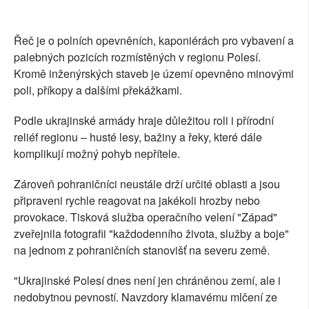
Řeč je o polních opevněních, kaponiérách pro vybavení a
palebných pozicích rozmístěných v regionu Polesí.
Kromě inženýrských staveb je území opevněno minovými
poli, příkopy a dalšími překážkami.
Podle ukrajinské armády hraje důležitou roli i přírodní
reliéf regionu – husté lesy, bažiny a řeky, které dále
komplikují možný pohyb nepřítele.
Zároveň pohraničníci neustále drží určité oblasti a jsou
připraveni rychle reagovat na jakékoli hrozby nebo
provokace. Tisková služba operačního velení "Západ"
zveřejnila fotografii "každodenního života, služby a boje"
na jednom z pohraničních stanovišť na severu země.
"Ukrajinské Polesí dnes není jen chráněnou zemí, ale i
nedobytnou pevností. Navzdory klamavému mlčení ze