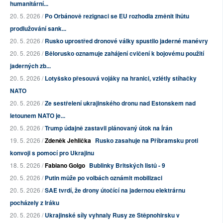
humanitární...
20. 5. 2026 /
Po Orbánově rezignaci se EU rozhodla změnit lhůtu
prodlužování sank...
20. 5. 2026 /
Rusko uprostřed dronové války spustilo jaderné manévry
20. 5. 2026 /
Bělorusko oznamuje zahájení cvičení k bojovému použití
jaderných zb...
20. 5. 2026 /
Lotyšsko přesouvá vojáky na hranici, vzlétly stíhačky
NATO
20. 5. 2026 /
Ze sestřelení ukrajinského dronu nad Estonskem nad
letounem NATO je...
20. 5. 2026 /
Trump údajně zastavil plánovaný útok na Írán
19. 5. 2026 /
Zdeněk Jehlička
Rusko zasahuje na Příbramsku proti
konvoji s pomocí pro Ukrajinu
18. 5. 2026 /
Fabiano Golgo
Bublinky Britských listů - 9
20. 5. 2026 /
Putin může po volbách oznámit mobilizaci
20. 5. 2026 /
SAE tvrdí, že drony útočící na jadernou elektrárnu
pocházely z Iráku
20. 5. 2026 /
Ukrajinské síly vyhnaly Rusy ze Stěpnohirsku v