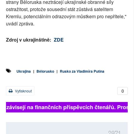
strany Běloruska neztrácejí ukrajinské obranné síly
ostražitost, protože sousední stát zůstává satelitem
Kremlu, potenciálním odrazovým můstkem pro nepřítele,"
uvádí zpráva.
Zdroj v ukrajinštině:
ZDE
Ukrajina
|
Bělorusko
|
Rusko za Vladimíra Putina
0
Vytisknout
ně závisejí na finančních příspěvcích čtenářů. Prosíme