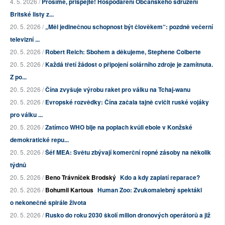
4. 5. 2026 /
Prosíme, přispějte! Hospodaření Občanského sdružení
Britské listy z...
20. 5. 2026 /
„Měl jedinečnou schopnost být člověkem“: pozdně večerní
televizní ...
20. 5. 2026 /
Robert Reich: Sbohem a děkujeme, Stephene Colberte
20. 5. 2026 /
Každá třetí žádost o připojení solárního zdroje je zamítnuta.
Z po...
20. 5. 2026 /
Čína zvyšuje výrobu raket pro válku na Tchaj-wanu
20. 5. 2026 /
Evropské rozvědky: Čína začala tajně cvičit ruské vojáky
pro válku ...
20. 5. 2026 /
Zatímco WHO bije na poplach kvůli ebole v Konžské
demokratické repu...
20. 5. 2026 /
Šéf MEA: Světu zbývají komerční ropné zásoby na několik
týdnů
20. 5. 2026 /
Beno Trávníček Brodský
Kdo a kdy zaplatí reparace?
20. 5. 2026 /
Bohumil Kartous
Human Zoo: Zvukomalebný spektákl
o nekonečné spirále života
20. 5. 2026 /
Rusko do roku 2030 školí milion dronových operátorů a již