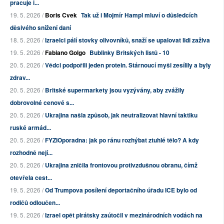
pracuje i...
19. 5. 2026 /
Boris Cvek
Tak už i Mojmír Hampl mluví o důsledcích
děsivého snížení daní
18. 5. 2026 /
Izraelci pálí stovky olivovníků, snaží se upalovat lidi zaživa
19. 5. 2026 /
Fabiano Golgo
Bublinky Britských listů - 10
20. 5. 2026 /
Vědci podpořili jeden protein. Stárnoucí myši zesílily a byly
zdrav...
20. 5. 2026 /
Britské supermarkety jsou vyzývány, aby zvážily
dobrovolné cenové s...
20. 5. 2026 /
Ukrajina našla způsob, jak neutralizovat hlavní taktiku
ruské armád...
20. 5. 2026 /
FYZIOporadna: jak po ránu rozhýbat ztuhlé tělo? A kdy
rozhodně nejí...
20. 5. 2026 /
Ukrajina zničila frontovou protivzdušnou obranu, čímž
otevřela cest...
19. 5. 2026 /
Od Trumpova posílení deportačního úřadu ICE bylo od
rodičů odloučen...
19. 5. 2026 /
Izrael opět pirátsky zaútočil v mezinárodních vodách na