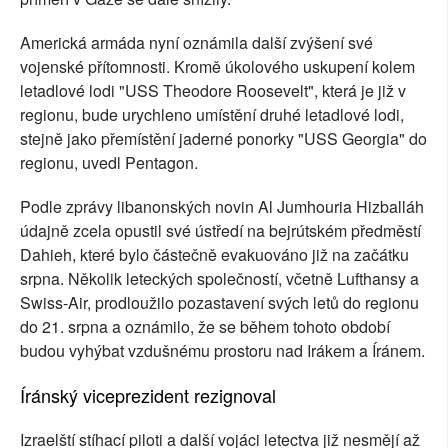
Americká armáda nyní oznámila další zvýšení své
vojenské přítomnosti. Kromě úkolového uskupení kolem
letadlové lodi "USS Theodore Roosevelt", která je již v
regionu, bude urychleno umístění druhé letadlové lodi,
stejně jako přemístění jaderné ponorky "USS Georgia" do
regionu, uvedl Pentagon.
Podle zprávy libanonských novin Al Jumhouria Hizballáh
údajně zcela opustil své ústředí na bejrútském předměstí
Dahieh, které bylo částečně evakuováno již na začátku
srpna. Několik leteckých společností, včetně Lufthansy a
Swiss-Air, prodloužilo pozastavení svých letů do regionu
do 21. srpna a oznámilo, že se během tohoto období
budou vyhýbat vzdušnému prostoru nad Irákem a Íránem.
Íránský viceprezident rezignoval
Izraelští stíhací piloti a další vojáci letectva již nesmějí až