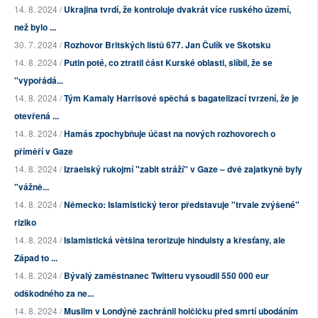
14. 8. 2024 /
Ukrajina tvrdí, že kontroluje dvakrát více ruského území,
než bylo ...
30. 7. 2024 /
Rozhovor Britských listů 677. Jan Čulík ve Skotsku
14. 8. 2024 /
Putin poté, co ztratil část Kurské oblasti, slíbil, že se
"vypořádá...
14. 8. 2024 /
Tým Kamaly Harrisové spěchá s bagatelizací tvrzení, že je
otevřená ...
14. 8. 2024 /
Hamás zpochybňuje účast na nových rozhovorech o
příměří v Gaze
14. 8. 2024 /
Izraelský rukojmí "zabit stráží" v Gaze – dvě zajatkyně byly
"vážně...
14. 8. 2024 /
Německo: Islamistický teror představuje "trvale zvýšené"
riziko
14. 8. 2024 /
Islamistická většina terorizuje hinduisty a křesťany, ale
Západ to ...
14. 8. 2024 /
Bývalý zaměstnanec Twitteru vysoudil 550 000 eur
odškodného za ne...
14. 8. 2024 /
Muslim v Londýně zachránil holčičku před smrtí ubodáním