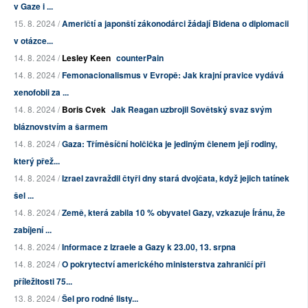
v Gaze i ...
15. 8. 2024 /
Američtí a japonští zákonodárci žádají Bidena o diplomacii
v otázce...
14. 8. 2024 /
Lesley Keen
counterPain
14. 8. 2024 /
Femonacionalismus v Evropě: Jak krajní pravice vydává
xenofobii za ...
14. 8. 2024 /
Boris Cvek
Jak Reagan uzbrojil Sovětský svaz svým
bláznovstvím a šarmem
14. 8. 2024 /
Gaza: Tříměsíční holčička je jediným členem její rodiny,
který přež...
14. 8. 2024 /
Izrael zavraždil čtyři dny stará dvojčata, když jejich tatínek
šel ...
14. 8. 2024 /
Země, která zabila 10 % obyvatel Gazy, vzkazuje Íránu, že
zabíjení ...
14. 8. 2024 /
Informace z Izraele a Gazy k 23.00, 13. srpna
14. 8. 2024 /
O pokrytectví amerického ministerstva zahraničí při
příležitosti 75...
13. 8. 2024 /
Šel pro rodné listy...