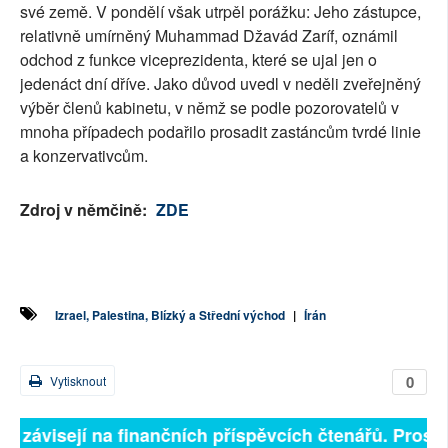
své země. V pondělí však utrpěl porážku: Jeho zástupce,
relativně umírněný Muhammad Džavád Zaríf, oznámil
odchod z funkce viceprezidenta, které se ujal jen o
jedenáct dní dříve. Jako důvod uvedl v neděli zveřejněný
výběr členů kabinetu, v němž se podle pozorovatelů v
mnoha případech podařilo prosadit zastáncům tvrdé linie
a konzervativcům.
Zdroj v němčině:
ZDE
Izrael, Palestina, Blízký a Střední východ
|
Írán
0
Vytisknout
ně závisejí na finančních příspěvcích čtenářů. Prosím