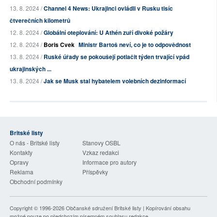
13. 8. 2024 /
Channel 4 News: Ukrajinci ovládli v Rusku tisíc
čtverečních kilometrů
12. 8. 2024 /
Globální oteplování: U Athén zuří divoké požáry
12. 8. 2024 /
Boris Cvek
Ministr Bartoš neví, co je to odpovědnost
13. 8. 2024 /
Ruské úřady se pokoušejí potlačit týden trvající vpád
ukrajinských ...
13. 8. 2024 /
Jak se Musk stal hybatelem volebních dezinformací
Britské listy
O nás - Britské listy
Stanovy OSBL
Kontakty
Vzkaz redakci
Opravy
Informace pro autory
Reklama
Příspěvky
Obchodní podmínky
Copyright © 1996-2026
Občanské sdružení Britské listy
| Kopírování obsahu
možné pouze po předchozím písemném souhlasu redakce.