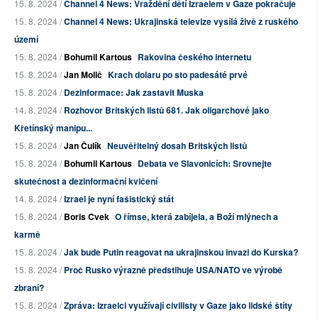
15. 8. 2024 /
Channel 4 News: Vraždění dětí Izraelem v Gaze pokračuje
15. 8. 2024 /
Channel 4 News: Ukrajinská televize vysílá živě z ruského
území
15. 8. 2024 /
Bohumil Kartous
Rakovina českého internetu
15. 8. 2024 /
Jan Molič
Krach dolaru po sto padesáté prvé
15. 8. 2024 /
Dezinformace: Jak zastavit Muska
14. 8. 2024 /
Rozhovor Britských listů 681. Jak oligarchové jako
Křetínský manipu...
15. 8. 2024 /
Jan Čulík
Neuvěřitelný dosah Britských listů
15. 8. 2024 /
Bohumil Kartous
Debata ve Slavonicích: Srovnejte
skutečnost a dezinformační kvičení
14. 8. 2024 /
Izrael je nyní fašistický stát
15. 8. 2024 /
Boris Cvek
O římse, která zabíjela, a Boží mlýnech a
karmě
15. 8. 2024 /
Jak bude Putin reagovat na ukrajinskou invazi do Kurska?
15. 8. 2024 /
Proč Rusko výrazně předstihuje USA/NATO ve výrobě
zbraní?
15. 8. 2024 /
Zpráva: Izraelci využívají civilisty v Gaze jako lidské štíty