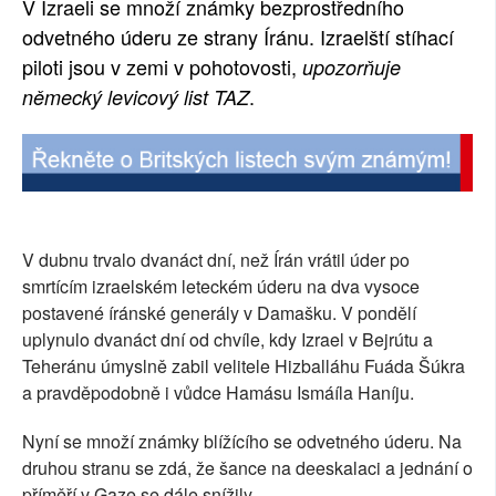
V Izraeli se množí známky bezprostředního
SOCIÁLNÍ SÍTĚ
odvetného úderu ze strany Íránu. Izraelští stíhací
piloti jsou v zemi v pohotovosti,
upozorňuje
RUBRIKY
.
německý levicový list TAZ
PLNÁ VERZE STRÁNEK
V dubnu trvalo dvanáct dní, než Írán vrátil úder po
smrtícím izraelském leteckém úderu na dva vysoce
postavené íránské generály v Damašku. V pondělí
uplynulo dvanáct dní od chvíle, kdy Izrael v Bejrútu a
Teheránu úmyslně zabil velitele Hizballáhu Fuáda Šúkra
a pravděpodobně i vůdce Hamásu Ismáíla Haníju.
Nyní se množí známky blížícího se odvetného úderu. Na
druhou stranu se zdá, že šance na deeskalaci a jednání o
příměří v Gaze se dále snížily.