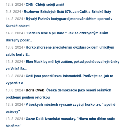
13. 8. 2024 /
CNN: Chtějí raději umřít
5. 8. 2024 /
Rozhovor Britských listů 679. Jan Čulík a Britské listy
14. 8. 2024 /
Bývalý Putinův bodyguard jmenován šéfem operací v
Kurské oblasti
14. 8. 2024 /
"Seděli v lese a pili kafe." Jak se ozbrojeným silám
Ukrajiny podař...
13. 8. 2024 /
Horko zhoršené znečištěním ovzduší oxidem uhličitým
zabilo loni v E...
13. 8. 2024 /
Elon Musk by měl být zatčen, pokud podněcoval výtržníky
ve Velké Br...
13. 8. 2024 /
Češi jsou posedlí svou islamofobií. Podívejte se, jak to
vypadá z d...
13. 8. 2024 /
Boris Cvek
Česká demokracie jako řešení reálných
problémů pouhou rétorikou
13. 8. 2024 /
V českých městech výrazně zvyšují horko tzv. "tepelné
ostrovy"
13. 8. 2024 /
Gaza: Další izraelské masakry. "Hlavu toho dítěte stále
hledáme"