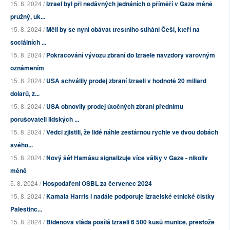
15. 8. 2024 /
Izrael byl při nedávných jednáních o příměří v Gaze méně
pružný, uk...
15. 8. 2024 /
Měli by se nyní obávat trestního stíhání Češi, kteří na
sociálních ...
15. 8. 2024 /
Pokračování vývozu zbraní do Izraele navzdory varovným
oznámením
15. 8. 2024 /
USA schválily prodej zbraní Izraeli v hodnotě 20 miliard
dolarů, z...
15. 8. 2024 /
USA obnovily prodej útočných zbraní přednímu
porušovateli lidských ...
15. 8. 2024 /
Vědci zjistili, že lidé náhle zestárnou rychle ve dvou dobách
svého...
15. 8. 2024 /
Nový šéf Hamásu signalizuje více války v Gaze - nikoliv
méně
5. 8. 2024 /
Hospodaření OSBL za červenec 2024
15. 8. 2024 /
Kamala Harris i nadále podporuje izraelské etnické čistky
Palestinc...
15. 8. 2024 /
Bidenova vláda posílá Izraeli 6 500 kusů munice, přestože