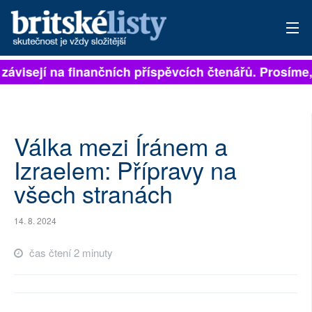
 závisejí na finančních příspěvcích čtenářů. Prosíme, 
PŘIHLÁSIT
AKTUÁLNÍ VYDÁNÍ
ARCHIV
Válka mezi Íránem a
Izraelem: Přípravy na
ROZHOVORY
všech stranách
TÉMATA
14. 8. 2024
NEJČTENĚJŠÍ ZA 7 DNÍ
čas čtení 2 minuty
AUTOŘI
PŘÍSPĚVKY NA PROVOZ