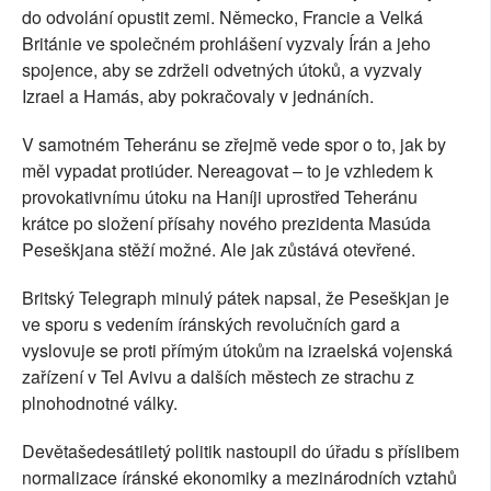
do odvolání opustit zemi. Německo, Francie a Velká
Británie ve společném prohlášení vyzvaly Írán a jeho
spojence, aby se zdrželi odvetných útoků, a vyzvaly
Izrael a Hamás, aby pokračovaly v jednáních.
V samotném Teheránu se zřejmě vede spor o to, jak by
měl vypadat protiúder. Nereagovat – to je vzhledem k
provokativnímu útoku na Haníji uprostřed Teheránu
krátce po složení přísahy nového prezidenta Masúda
Peseškjana stěží možné. Ale jak zůstává otevřené.
Britský Telegraph minulý pátek napsal, že Peseškjan je
ve sporu s vedením íránských revolučních gard a
vyslovuje se proti přímým útokům na izraelská vojenská
zařízení v Tel Avivu a dalších městech ze strachu z
plnohodnotné války.
Devětašedesátiletý politik nastoupil do úřadu s příslibem
normalizace íránské ekonomiky a mezinárodních vztahů