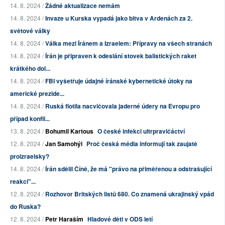
14. 8. 2024 /
Žádné aktualizace nemám
14. 8. 2024 /
Invaze u Kurska vypadá jako bitva v Ardenách za 2.
světové války
14. 8. 2024 /
Válka mezi Íránem a Izraelem: Přípravy na všech stranách
14. 8. 2024 /
Írán je připraven k odeslání stovek balistických raket
krátkého dol...
14. 8. 2024 /
FBI vyšetřuje údajné íránské kybernetické útoky na
americké prezide...
14. 8. 2024 /
Ruská flotila nacvičovala jaderné údery na Evropu pro
případ konfli...
13. 8. 2024 /
Bohumil Kartous
O české infekci ultrpravičáctví
12. 8. 2024 /
Jan Samohýl
Proč česká média informují tak zaujatě
proizraelsky?
14. 8. 2024 /
Írán sdělil Číně, že má "právo na přiměřenou a odstrašující
reakci"...
12. 8. 2024 /
Rozhovor Britských listů 680. Co znamená ukrajinský vpád
do Ruska?
12. 8. 2024 /
Petr Haraším
Hladové děti v ODS letí