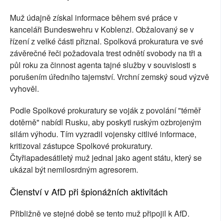
Muž údajně získal informace během své práce v
kanceláři Bundeswehru v Koblenzi. Obžalovaný se v
řízení z velké části přiznal. Spolková prokuratura ve své
závěrečné řeči požadovala trest odnětí svobody na tři a
půl roku za činnost agenta tajné služby v souvislosti s
porušením úředního tajemství. Vrchní zemský soud výzvě
vyhověl.
Podle Spolkové prokuratury se voják z povolání "téměř
dotěrně" nabídl Rusku, aby poskytl ruským ozbrojeným
silám výhodu. Tím vyzradil vojensky citlivé informace,
kritizoval zástupce Spolkové prokuratury.
Čtyřiapadesátiletý muž jednal jako agent státu, který se
ukázal být nemilosrdným agresorem.
Členství v AfD při špionážních aktivitách
Přibližně ve stejné době se tento muž připojil k AfD.