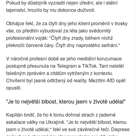
Pokud by důstojník vyzradil nejen úřední, ale i státní
tajemství, hrozilo by mu dokonce doživotí.
Obhájce řekl, že za čtyři dny jeho klient proměnil v trosky
vše, co předtím vybudoval za léta jako svědomitý
profesionální voják: "Čtyři dny zrady, během nichž
překročil červené čáry. Čtyři dny naprostého selhání."
V náročné profesní době se jeho mediální konzumace
postupně přesunula na Telegram a TikTok. Tam naletěl
falešným zprávám a citátům vytrženým z kontextu.
Chvílemi byl jasně odtržený od reality. Mezitím AfD opět
opustil.
"Je to největší blbost, kterou jsem v životě udělal"
Kapitán tvrdil, že ho k tomu dohnal strach z jaderné
eskalace války na Ukrajině. "Je to největší blbost, kterou
jsem v životě udělal," řekl ve své závěrečné řeči. Deprese