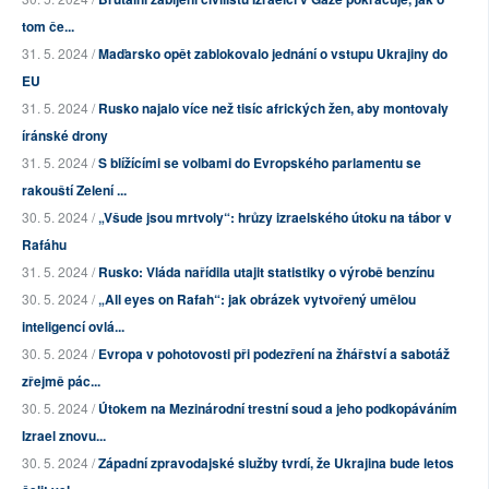
tom če...
31. 5. 2024 /
Maďarsko opět zablokovalo jednání o vstupu Ukrajiny do
EU
31. 5. 2024 /
Rusko najalo více než tisíc afrických žen, aby montovaly
íránské drony
31. 5. 2024 /
S blížícími se volbami do Evropského parlamentu se
rakouští Zelení ...
30. 5. 2024 /
„Všude jsou mrtvoly“: hrůzy izraelského útoku na tábor v
Rafáhu
31. 5. 2024 /
Rusko: Vláda nařídila utajit statistiky o výrobě benzínu
30. 5. 2024 /
„All eyes on Rafah“: jak obrázek vytvořený umělou
inteligencí ovlá...
30. 5. 2024 /
Evropa v pohotovosti při podezření na žhářství a sabotáž
zřejmě pác...
30. 5. 2024 /
Útokem na Mezinárodní trestní soud a jeho podkopáváním
Izrael znovu...
30. 5. 2024 /
Západní zpravodajské služby tvrdí, že Ukrajina bude letos