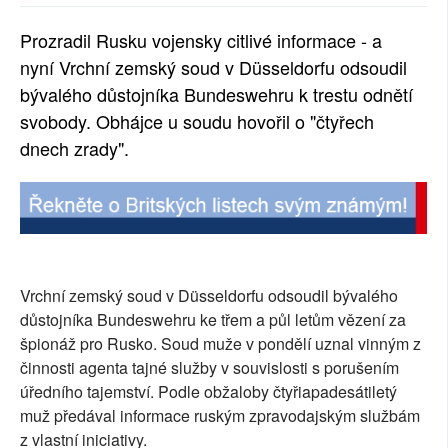
SOCIÁLNÍ SÍTĚ
Prozradil Rusku vojensky citlivé informace - a
nyní Vrchní zemský soud v Düsseldorfu odsoudil
RUBRIKY
bývalého důstojníka Bundeswehru k trestu odnětí
PLNÁ VERZE STRÁNEK
svobody. Obhájce u soudu hovořil o "čtyřech
dnech zrady".
Vrchní zemský soud v Düsseldorfu odsoudil bývalého
důstojníka Bundeswehru ke třem a půl letům vězení za
špionáž pro Rusko. Soud muže v pondělí uznal vinným z
činnosti agenta tajné služby v souvislosti s porušením
úředního tajemství. Podle obžaloby čtyřiapadesátiletý
muž předával informace ruským zpravodajským službám
z vlastní iniciativy.