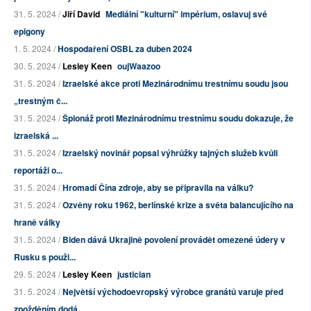
31. 5. 2024 /
Jiří David
Mediální "kulturní" impérium, oslavuj své
epigony
1. 5. 2024 /
Hospodaření OSBL za duben 2024
30. 5. 2024 /
Lesley Keen
oujWaazoo
31. 5. 2024 /
Izraelské akce proti Mezinárodnímu trestnímu soudu jsou
„trestným č...
31. 5. 2024 /
Špionáž proti Mezinárodnímu trestnímu soudu dokazuje, že
izraelská ...
31. 5. 2024 /
Izraelský novinář popsal výhrůžky tajných služeb kvůli
reportáži o...
31. 5. 2024 /
Hromadí Čína zdroje, aby se připravila na válku?
31. 5. 2024 /
Ozvěny roku 1962, berlínské krize a světa balancujícího na
hraně války
31. 5. 2024 /
Biden dává Ukrajině povolení provádět omezené údery v
Rusku s použi...
29. 5. 2024 /
Lesley Keen
justician
31. 5. 2024 /
Největší východoevropský výrobce granátů varuje před
zpožděním dodá...