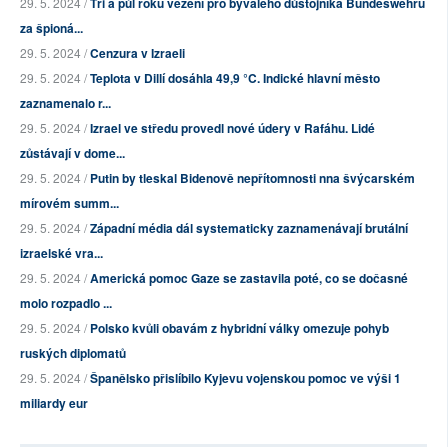
29. 5. 2024 /
Tři a půl roku vězení pro bývalého důstojníka Bundeswehru
za špioná...
29. 5. 2024 /
Cenzura v Izraeli
29. 5. 2024 /
Teplota v Dillí dosáhla 49,9 °C. Indické hlavní město
zaznamenalo r...
29. 5. 2024 /
Izrael ve středu provedl nové údery v Rafáhu. Lidé
zůstávají v dome...
29. 5. 2024 /
Putin by tleskal Bidenově nepřítomnosti nna švýcarském
mírovém summ...
29. 5. 2024 /
Západní média dál systematicky zaznamenávají brutální
izraelské vra...
29. 5. 2024 /
Americká pomoc Gaze se zastavila poté, co se dočasné
molo rozpadlo ...
29. 5. 2024 /
Polsko kvůli obavám z hybridní války omezuje pohyb
ruských diplomatů
29. 5. 2024 /
Španělsko přislíbilo Kyjevu vojenskou pomoc ve výši 1
miliardy eur