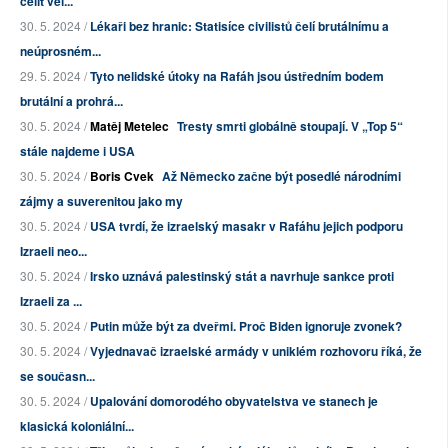
čelit vel...
30. 5. 2024 /
Lékaři bez hranic: Statisíce civilistů čelí brutálnímu a
neúprosném...
29. 5. 2024 /
Tyto nelidské útoky na Rafáh jsou ústředním bodem
brutální a prohrá...
30. 5. 2024 /
Matěj Metelec
Tresty smrti globálně stoupají. V „Top 5“
stále najdeme i USA
30. 5. 2024 /
Boris Cvek
Až Německo začne být posedlé národními
zájmy a suverenitou jako my
30. 5. 2024 /
USA tvrdí, že izraelský masakr v Rafáhu jejich podporu
Izraeli neo...
30. 5. 2024 /
Irsko uznává palestinský stát a navrhuje sankce proti
Izraeli za ...
30. 5. 2024 /
Putin může být za dveřmi. Proč Biden ignoruje zvonek?
30. 5. 2024 /
Vyjednavač izraelské armády v uniklém rozhovoru říká, že
se současn...
30. 5. 2024 /
Upalování domorodého obyvatelstva ve stanech je
klasická koloniální...