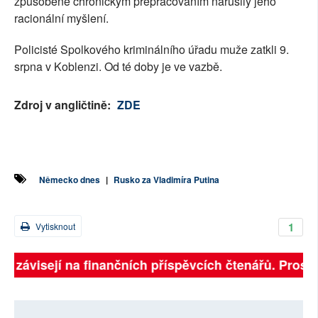
způsobené chronickým přepracováním narušily jeho
racionální myšlení.
Policisté Spolkového kriminálního úřadu muže zatkli 9.
srpna v Koblenzi. Od té doby je ve vazbě.
Zdroj v angličtině:
ZDE
Německo dnes
|
Rusko za Vladimíra Putina
1
Vytisknout
ně závisejí na finančních příspěvcích čtenářů. Prosíme