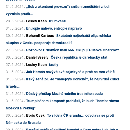
31. 5. 2024 /
„Šok z ukončení provozu“: snížení znečištění z lodí
vyvolalo prudk...
28. 5. 2024 /
Lesley Keen
triumveral
31. 5. 2024 /
Entropie nalevo, entropie napravo
30. 5. 2024 /
Bohumil Kartous
Skutečně nejbohatší oligarchická
skupina v Česku podporuje demokracii?
27. 5. 2024 /
Rozhovor Britských listů 666. Okupují Rusové Charkov?
30. 5. 2024 /
Daniel Veselý
Česká republika je darebácký stát
27. 5. 2024 /
Lesley Keen
fastly
31. 5. 2024 /
Jak Hamás nazývá své zajatkyně a proč na tom záleží
31. 5. 2024 /
Irský senátor: Je "nanejvýš ironické", že nejtvrdší kritici
izraels...
31. 5. 2024 /
Děsivý přešlap Mezinárodního trestního soudu
31. 5. 2024 /
Trump během kampaně prohlásil, že bude "bombardovat
Moskvu a Peking"
30. 5. 2024 /
Boris Cvek
To si dělá ČR srandu… odvolává se proti
Německu do Bruselu
30. 5. 2024 /
Brutální zabíjení civilistů Izraelci v Gaze pokračuje, jak o