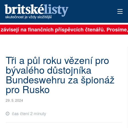
 závisejí na finančních příspěvcích čtenářů. Prosíme, 
PŘIHLÁSIT
AKTUÁLNÍ VYDÁNÍ
ARCHIV
Tři a půl roku vězení pro
bývalého důstojníka
ROZHOVORY
Bundeswehru za špionáž
TÉMATA
pro Rusko
NEJČTENĚJŠÍ ZA 7 DNÍ
29. 5. 2024
AUTOŘI
čas čtení 2 minuty
PŘÍSPĚVKY NA PROVOZ