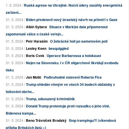
1. 6. 2024 /
Ruská agrese na Ukrajině: Noční údery zasáhly energetická
zařízení...
31. 5. 2024 /
Biden představil nový izraelský návrh na příměří v Gaze
31. 5. 2024 /
Albín Sybera
Situace v Markíze dala připomenout
zapomenuté válce o české veřejn...
31. 5. 2024 /
Petr Haraším
O žebrácké holi po sametovém poli
31. 5. 2024 /
Lesley Keen
besquiggled
31. 5. 2024 /
Boris Cvek
Operace Barbarossa a holokaust
31. 5. 2024 /
Nejen na Slovensku. I v ČR oligarchové likvidují svobodu
tisku
31. 5. 2024 /
Jan Molič
Podivuhodné zotavení Roberta Fica
31. 5. 2024 /
Trump shledán vinným ve všech 34 bodech obžaloby z
falšování obcho...
31. 5. 2024 /
Trump, odsouzený kriminálník
31. 5. 2024 /
Donald Trump protestuje proti rozsudku o jeho vině,
Bidenova kampa...
31. 5. 2024 /
Beno Trávníček Brodský
Stop trampingu?! (víkendová
příloha Britských listů :-)