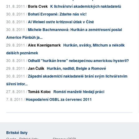
31. 8. 2011 /
Boris Cvek
K lichvářství akademických nakladatelů
30. 8. 2011 /
Bohatí Evropané: Zdaňte nás víc!
30. 8. 2011 /
Ai Weiwei ostře kritizoval útlak v Číně
30. 8. 2011 /
Michele Bachmannová: Hurikán a zemětřesení poslal
Americe Pánbůh ja...
29. 8. 2011 /
Alex Koenigsmark
Hurikán, svátky, Mitchum a několik
dalších poznámek
30. 8. 2011 /
Odhalil "hurikán Irene" nebezpečnou americkou hysterii?
29. 8. 2011 /
Jan Čulík
Hurikán, nadlidi, Belgie a Romové
30. 8. 2011 /
Západní akademičtí nakladatelé brání svým lichvářstvím
šíření infor...
27. 8. 2011 /
Tomáš Koloc
Romští manželé hledají práci
7. 8. 2011 /
Hospodaření OSBL za červenec 2011
Britské listy
O nás - Britské listy
Stanovy OSBL