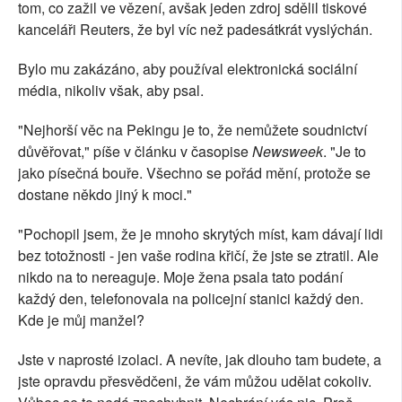
tom, co zažil ve vězení, avšak jeden zdroj sdělil tiskové
kanceláři Reuters, že byl víc než padesátkrát vyslýchán.
Bylo mu zakázáno, aby používal elektronická sociální
média, nikoliv však, aby psal.
"Nejhorší věc na Pekingu je to, že nemůžete soudnictví
důvěřovat," píše v článku v časopise
Newsweek
. "Je to
jako písečná bouře. Všechno se pořád mění, protože se
dostane někdo jiný k moci."
"Pochopil jsem, že je mnoho skrytých míst, kam dávají lidi
bez totožnosti - jen vaše rodina křičí, že jste se ztratil. Ale
nikdo na to nereaguje. Moje žena psala tato podání
každý den, telefonovala na policejní stanici každý den.
Kde je můj manžel?
Jste v naprosté izolaci. A nevíte, jak dlouho tam budete, a
jste opravdu přesvědčeni, že vám můžou udělat cokoliv.