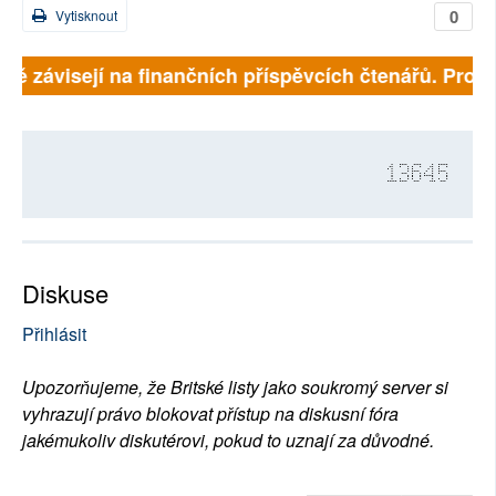
0
Vytisknout
lně závisejí na finančních příspěvcích čtenářů. Prosím
13645
Diskuse
Přihlásit
Upozorňujeme, že Britské listy jako soukromý server si
vyhrazují právo blokovat přístup na diskusní fóra
jakémukoliv diskutérovi, pokud to uznají za důvodné.