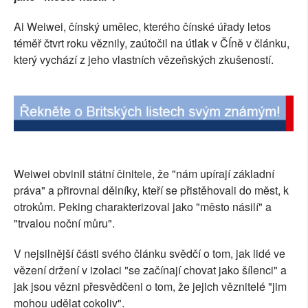
SOCIÁLNÍ SÍTĚ
Ai Weiwei, čínský umělec, kterého čínské úřady letos
téměř čtvrt roku věznily, zaútočil na útlak v ČÍně v článku,
RUBRIKY
který vychází z jeho vlastních vězeňských zkušeností.
PLNÁ VERZE STRÁNEK
Weiwei obvinil státní činitele, že "nám upírají základní
práva" a přirovnal dělníky, kteří se přistěhovali do měst, k
otrokům. Peking charakterizoval jako "město násilí" a
"trvalou noční můru".
V nejsilnější části svého článku svědčí o tom, jak lidé ve
vězení držení v izolaci "se začínají chovat jako šílenci" a
jak jsou vězni přesvědčeni o tom, že jejich věznitelé "jim
mohou udělat cokoliv".