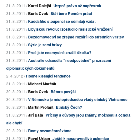
31. 8. 2011 /
Karel Dolejší
Útrpné právo až napřesrok
31. 8. 2011 /
Boris Cvek
Stát bere Romům práci
31. 8. 2011 /
Kaddáfího stoupenci se odmítají vzdát
31. 8. 2011 /
Libyjskou revoluci zostudilo rasistické vraždění
31. 8. 2011 /
Bezdomovectví se zřejmě rozšíří i do středních vrstev
31. 8. 2011 /
Sýrie je zemí hrůzy
31. 8. 2011 /
Proč jste nesmyslně zrušili školku?
31. 8. 2011 /
Austrálie odsoudila "neodpovědné" prozrazení
diplomatických dokumentů
2. 4. 2012 /
Hodně klesající tendence
31. 8. 2011 /
Michael Marčák
30. 8. 2011 /
Boris Cvek
Bátora povýší
30. 8. 2011 /
V Německu je místopředsedou vlády etnický Vietnamec
30. 8. 2011 /
Martin Profant
Etnický Čech?
31. 8. 2011 /
Jiří Baťa
Příčiny a důvody jsou známy, možnosti a ochota
ale chybí
29. 8. 2011 /
Romy nezaměstnáváme
31. 8. 2011 /
Pavel Urban
Ještě k nespravedlivé polemice