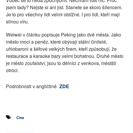
Vůbec se to nedá zpochybnit. Nechrání vás nic. Proč
jsem tady? Nejste si ani jist. Stanete se skoro šílencem.
Je to pro všechny lidi velmi obtížné. I pro lidi, kteří mají
silnou víru.
Weiwei v článku popisuje Peking jako dvě města. Jako
město moci a peněz, které obývají státní činitelé,
uhlobaroni a šéfové velkých firem, kteří způsobují, že
restaurace a karaoke bary velmi bohatnou. Druhé město
je město zoufalství, jsou to dělníci z venkova, městští
otroci.
Podrobnosti v angličtině
ZDE
Čína