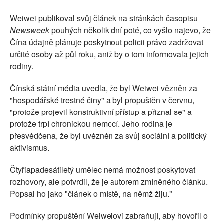
Weiwei publikoval svůj článek na stránkách časopisu
Newsweek
pouhých několik dní poté, co vyšlo najevo, že
Čína údajně plánuje poskytnout policii právo zadržovat
určité osoby až půl roku, aniž by o tom informovala jejich
rodiny.
Čínská státní média uvedla, že byl Weiwei vězněn za
"hospodářské trestné činy" a byl propuštěn v červnu,
"protože projevil konstruktivní přístup a přiznal se" a
protože trpí chronickou nemocí. Jeho rodina je
přesvědčena, že byl uvězněn za svůj sociální a politický
aktivismus.
Čtyřiapadesátiletý umělec nemá možnost poskytovat
rozhovory, ale potvrdil, že je autorem zmíněného článku.
Popsal ho jako "článek o místě, na němž žiju."
Podmínky propuštění Weiweiovi zabraňují, aby hovořil o