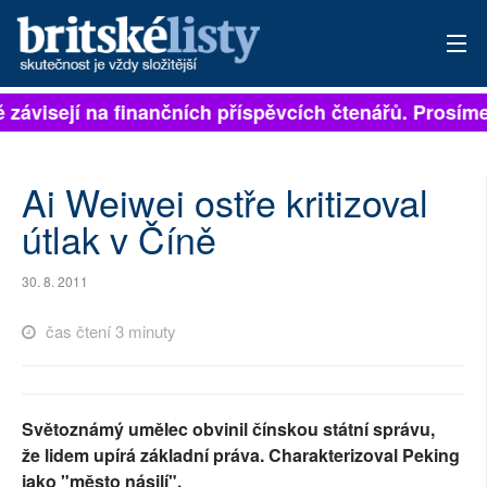
ě závisejí na finančních příspěvcích čtenářů. Prosíme,
PŘIHLÁSIT
AKTUÁLNÍ VYDÁNÍ
Ai Weiwei ostře kritizoval
ARCHIV
útlak v Číně
ROZHOVORY
30. 8. 2011
TÉMATA
čas čtení 3 minuty
NEJČTENĚJŠÍ ZA 7 DNÍ
AUTOŘI
Světoznámý umělec obvinil čínskou státní správu,
že lidem upírá základní práva. Charakterizoval Peking
PŘÍSPĚVKY NA PROVOZ
jako "město násilí".