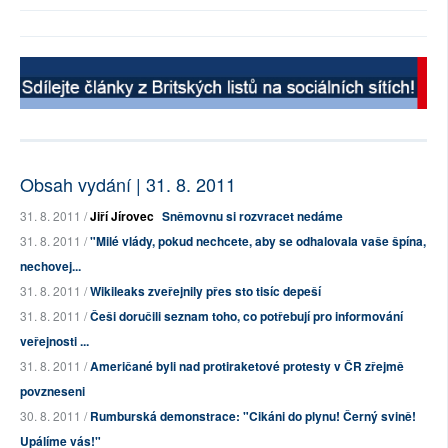
Obsah vydání | 31. 8. 2011
31. 8. 2011 /
Jiří Jírovec
Sněmovnu si rozvracet nedáme
31. 8. 2011 /
"Milé vlády, pokud nechcete, aby se odhalovala vaše špína,
nechovej...
31. 8. 2011 /
Wikileaks zveřejnily přes sto tisíc depeší
31. 8. 2011 /
Češi doručili seznam toho, co potřebují pro informování
veřejnosti ...
31. 8. 2011 /
Američané byli nad protiraketové protesty v ČR zřejmě
povzneseni
30. 8. 2011 /
Rumburská demonstrace: "Cikáni do plynu! Černý svině!
Upálíme vás!"