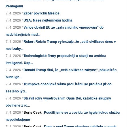
Pentagonu
7. 4. 2026 /
Záběr povrchu Měsíce
7. 4. 2026 /
USA: Naše nejtemnější hodina
7. 4. 2026 /
Vance obvinil EU ze „zahraničního vměšování“ do
nadcházejících maď...
7. 4. 2026 /
Robert Reich: Trump vyhrožuje, že „celá civilizace dnes v
noci zahy...
7. 4. 2026 /
Technologické firmy propouštějí a sázejí na umělou
inteligenci. Úsp...
7. 4. 2026 /
Donald Trump říká, že „celá civilizace zahyne“, pokud Írán
bude ign...
7. 4. 2026 /
Trumpova chaotická válka proti Íránu se protáhla již do
šestého týd...
7. 4. 2026 /
Strávil roky vyšetřováním Opus Dei, katolické skupiny
obviněné z ro...
7. 4. 2026 /
Boris Cvek
Poučili jsme se z covidu, že hygienickou službu
nepotřebujeme
7. 4. 2026 /
Boris Cvek
Dnes v noci Trump všechno anihiluje a uvede