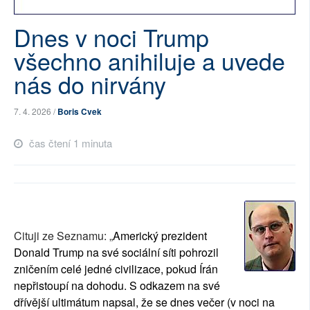
SOCIÁLNÍ SÍTĚ
Dnes v noci Trump
RUBRIKY
všechno anihiluje a uvede
nás do nirvány
PLNÁ VERZE STRÁNEK
7. 4. 2026 /
Boris Cvek
čas čtení 1 minuta
Cituji ze Seznamu: „
Americký prezident
Donald Trump na své sociální síti pohrozil
zničením celé jedné civilizace, pokud Írán
nepřistoupí na dohodu. S odkazem na své
dřívější ultimátum napsal, že se dnes večer (v noci na