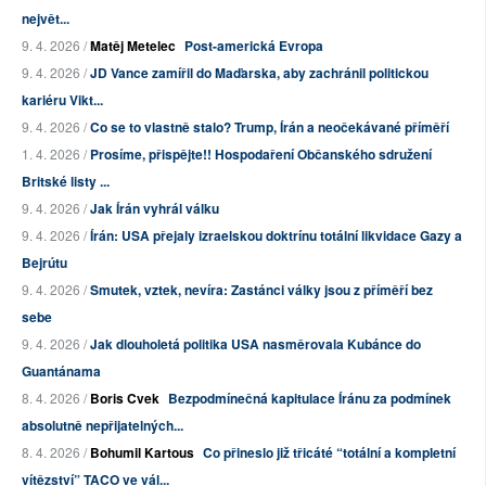
největ...
9. 4. 2026 /
Matěj Metelec
Post-americká Evropa
9. 4. 2026 /
JD Vance zamířil do Maďarska, aby zachránil politickou
kariéru Vikt...
9. 4. 2026 /
Co se to vlastně stalo? Trump, Írán a neočekávané příměří
1. 4. 2026 /
Prosíme, přispějte!! Hospodaření Občanského sdružení
Britské listy ...
9. 4. 2026 /
Jak Írán vyhrál válku
9. 4. 2026 /
Írán: USA přejaly izraelskou doktrínu totální likvidace Gazy a
Bejrútu
9. 4. 2026 /
Smutek, vztek, nevíra: Zastánci války jsou z příměří bez
sebe
9. 4. 2026 /
Jak dlouholetá politika USA nasměrovala Kubánce do
Guantánama
8. 4. 2026 /
Boris Cvek
Bezpodmínečná kapitulace Íránu za podmínek
absolutně nepřijatelných...
8. 4. 2026 /
Bohumil Kartous
Co přineslo již třicáté “totální a kompletní
vítězství” TACO ve vál...