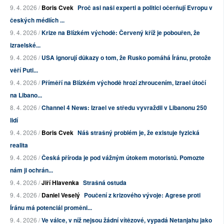
9. 4. 2026 /
Boris Cvek
Proč asi naši experti a politici očerňují Evropu v
českých médiích ...
9. 4. 2026 /
Krize na Blízkém východě: Červený kříž je pobouřen, že
izraelské...
9. 4. 2026 /
USA ignorují důkazy o tom, že Rusko pomáhá Íránu, protože
věří Puti...
9. 4. 2026 /
Příměří na Blízkém východě hrozí zhroucením, Izrael útočí
na Libano...
8. 4. 2026 /
Channel 4 News: Izrael ve středu vyvraždil v Libanonu 250
lidí
9. 4. 2026 /
Boris Cvek
Náš strašný problém je, že existuje fyzická
realita
9. 4. 2026 /
Česká příroda je pod vážným útokem motoristů. Pomozte
nám ji ochrán...
9. 4. 2026 /
Jiří Hlavenka
Strašná ostuda
9. 4. 2026 /
Daniel Veselý
Poučení z krizového vývoje: Agrese proti
Íránu má potenciál proměni...
9. 4. 2026 /
Ve válce, v níž nejsou žádní vítězové, vypadá Netanjahu jako