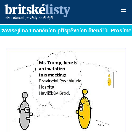
 závisejí na finančních příspěvcích čtenářů. Prosíme, 
PŘIHLÁSIT
AKTUÁLNÍ VYDÁNÍ
ARCHIV
ROZHOVORY
TÉMATA
NEJČTENĚJŠÍ ZA 7 DNÍ
AUTOŘI
PŘÍSPĚVKY NA PROVOZ