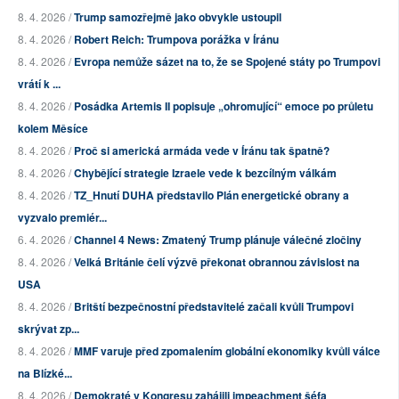
8. 4. 2026 /
Trump samozřejmě jako obvykle ustoupil
8. 4. 2026 /
Robert Reich: Trumpova porážka v Íránu
8. 4. 2026 /
Evropa nemůže sázet na to, že se Spojené státy po Trumpovi
vrátí k ...
8. 4. 2026 /
Posádka Artemis II popisuje „ohromující“ emoce po průletu
kolem Měsíce
8. 4. 2026 /
Proč si americká armáda vede v Íránu tak špatně?
8. 4. 2026 /
Chybějící strategie Izraele vede k bezcílným válkám
8. 4. 2026 /
TZ_Hnutí DUHA představilo Plán energetické obrany a
vyzvalo premiér...
6. 4. 2026 /
Channel 4 News: Zmatený Trump plánuje válečné zločiny
8. 4. 2026 /
Velká Británie čelí výzvě překonat obrannou závislost na
USA
8. 4. 2026 /
Britští bezpečnostní představitelé začali kvůli Trumpovi
skrývat zp...
8. 4. 2026 /
MMF varuje před zpomalením globální ekonomiky kvůli válce
na Blízké...
8. 4. 2026 /
Demokraté v Kongresu zahájili impeachment šéfa