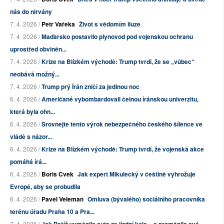
nás do nirvány
7. 4. 2026 /
Petr Vařeka
Život s vědomím iluze
7. 4. 2026 /
Maďarsko postavilo plynovod pod vojenskou ochranu
uprostřed obviněn...
7. 4. 2026 /
Krize na Blízkém východě: Trump tvrdí, že se „vůbec“
neobává možný...
7. 4. 2026 /
Trump prý Írán zničí za jedinou noc
6. 4. 2026 /
Američané vybombardovali čelnou íránskou univerzitu,
která byla ohn...
6. 4. 2026 /
Srovnejte tento výrok nebezpečného českého šílence ve
vládě s názor...
6. 4. 2026 /
Krize na Blízkém východě: Trump tvrdí, že vojenská akce
pomáhá írá...
6. 4. 2026 /
Boris Cvek
Jak expert Mikulecký v češtině vyhrožuje
Evropě, aby se probudila
6. 4. 2026 /
Pavel Veleman
Omluva (bývalého) sociálního pracovníka
terénu úřadu Praha 10 a Pra...
7. 4. 2026 /