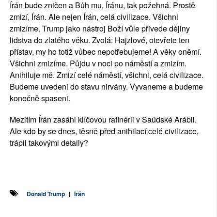
Írán bude zničen a Bůh mu, Íránu, tak požehná. Prostě
zmizí, Írán. Ale nejen Írán, celá civilizace. Všichni
zmizíme. Trump jako nástroj Boží vůle přivede dějiny
lidstva do zlatého věku. Zvolá: Hajzlové, otevřete ten
přístav, my ho totiž vůbec nepotřebujeme! A věky oněmí.
Všichni zmizíme. Půjdu v noci po náměstí a zmizím.
Anihiluje mě. Zmizí celé náměstí, všichni, celá civilizace.
Budeme uvedeni do stavu nirvány. Vyvaneme a budeme
konečně spaseni.
Mezitím Írán zasáhl klíčovou rafinérii v Saúdské Arábii.
Ale kdo by se dnes, těsně před anihilací celé civilizace,
trápil takovými detaily?
Donald Trump
|
Írán