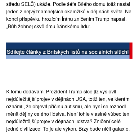
středu SELČ) ukáže. Podle šéfa Bílého domu totiž nastal
jeden z nejvýznamnějších okamžiků v dějinách světa. Na
konci příspěvku hrozícím Íránu zničením Trump napsal,
„Bůh žehnej skvělému íránskému lidu“.
K tomu dodávám: Prezident Trump sice již vyslovil
nejdůležitější projev v dějinách USA, totiž ten, ve kterém
oznámil, že objevil příčinu autismu, ale nyní se rozhodl
měnit dějiny celého lidstva. Není tohle vlastně vůbec ten
nejdůležitější projev v dějinách lidstva? Zničení celé
jedné civilizace! To je ale výkon. Brzy bude ničit galaxie.