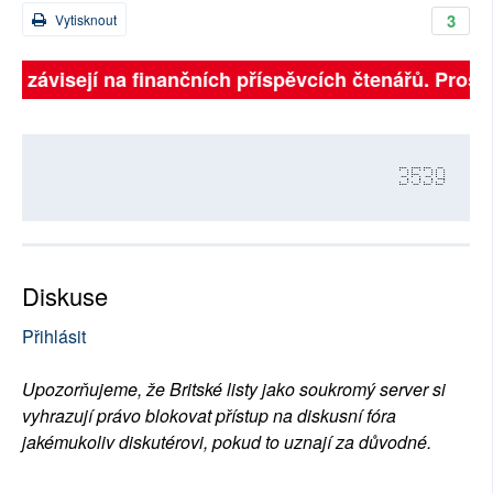
3
Vytisknout
lně závisejí na finančních příspěvcích čtenářů. Prosím
3539
Diskuse
Přihlásit
Upozorňujeme, že Britské listy jako soukromý server si
vyhrazují právo blokovat přístup na diskusní fóra
jakémukoliv diskutérovi, pokud to uznají za důvodné.