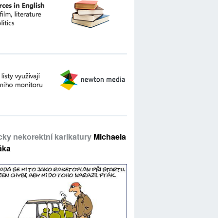
icky nekorektní karikatury
Michaela
áka