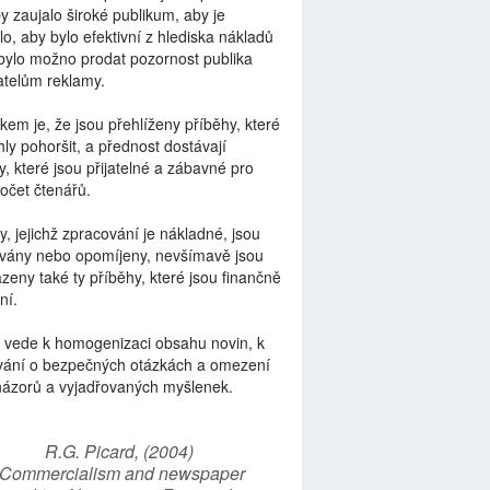
by zaujalo široké publikum, aby je
lo, aby bylo efektivní z hlediska nákladů
bylo možno prodat pozornost publika
telům reklamy.
kem je, že jsou přehlíženy příběhy, které
ly pohoršit, a přednost dostávají
y, které jsou přijatelné a zábavné pro
počet čtenářů.
y, jejichž zpracování je nákladné, jsou
vány nebo opomíjeny, nevšímavě jsou
zeny také ty příběhy, které jsou finančně
ní.
 vede k homogenizaci obsahu novin, k
vání o bezpečných otázkách a omezení
názorů a vyjadřovaných myšlenek.
R.G. Picard, (2004)
“Commercialism and newspaper