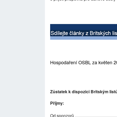
Hospodaření OSBL za květen 2
Zůstatek k dispozici Britským listům 
Příjmy:
Od sponzorů ......................................