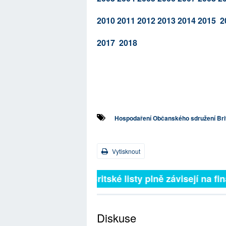
2010
2011
2012
2013
2014
2015
2
2017
2018
Hospodaření Občanského sdružení Brit
Vytisknout
Britské listy plně závisejí na 
Diskuse