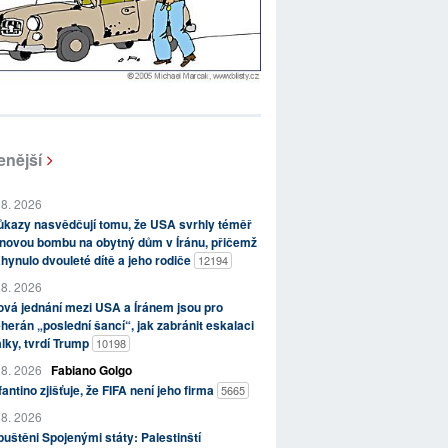
enější
 8. 2026
kazy nasvědčují tomu, že USA svrhly téměř
novou bombu na obytný dům v Íránu, přičemž
hynulo dvouleté dítě a jeho rodiče
12194
 8. 2026
vá jednání mezi USA a Íránem jsou pro
herán „poslední šancí“, jak zabránit eskalaci
lky, tvrdí Trump
10198
 8. 2026
Fabiano Golgo
fantino zjišťuje, že FIFA není jeho firma
5665
 8. 2026
uštěni Spojenými státy: Palestinští