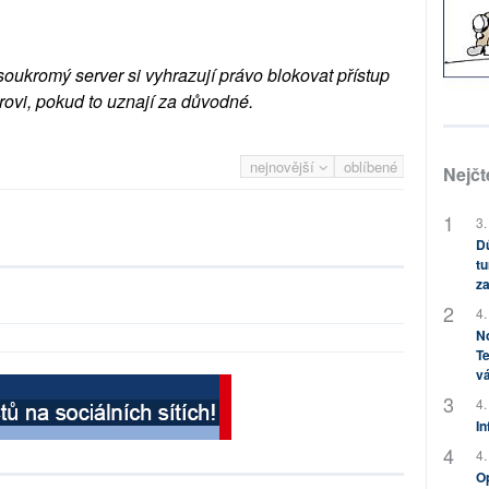
soukromý server si vyhrazují právo blokovat přístup
rovi, pokud to uznají za důvodné.
nejnovější
oblíbené
Nejčt
3.
Dů
tu
za
4.
No
Te
vá
4.
In
4.
Op