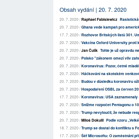
Obsah vydání | 20. 7. 2020
20. 7. 2020 /
Raphael Fabisiewicz
Rasistick
20. 7. 2020 /
Ghana vede kampaň pro americké
17. 7. 2020 /
Rozhovor Britských listů 301. U
20. 7. 2020 /
Vakcína Oxford University proti 
20. 7. 2020 /
Jan Čulík
Tohle je už opravdu 
20. 7. 2020 /
Polsko "zákonem omezí vliv zahr
20. 7. 2020 /
Koronavirus: Pozor, četné mladé 
20. 7. 2020 /
Háčkování na skotském venkov
20. 7. 2020 /
Budou v důsledku koronaviru oživ
20. 7. 2020 /
Hospodaření OSBL za červen 2
17. 7. 2020 /
Koronavirus: USA zaznamenaly re
20. 7. 2020 /
Snižme rozpočet Pentagonu o 10 
20. 7. 2020 /
Trump nevyloučil, že nebude res
20. 7. 2020 /
Miloš Dokulil
Podle vzoru „Velk
18. 7. 2020 /
Trump se dostal do konfliktu s 
17. 7. 2020 /
Šéf Microsoftu: O zaměstnání přijd