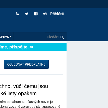
Přihlásit
SPĚVKY
e, přispějte. ➥
OBJEDNAT PŘEDPLATNÉ
hno, vůči čemu jsou
ské listy opakem
ním obsahem současných novin je
ionalizované zpravodajství zpracované