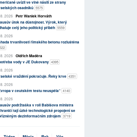
eričané uvízli ve vlně násilí ze strany
zraelských osadníků
5575
 8. 2026
Petr Waniek Horváth
ausův útok na důstojnost. Výrok, který
haluje celý jeho politický příběh
5559
 8. 2026
hada trvanlivosti římského betonu rozluštěna
522
 8. 2026
Oldřich Maděra
potřeba vody v JE Dukovany
4395
 8. 2026
raelské vraždění pokračuje. Řeky krve
4351
 8. 2026
Evropa v ceutském testu neuspěla“
4140
 8. 2026
ausův podržtaška v roli Babišova ministra
hraničí tají úzké technologické propojení se
přízněným dezinformačním zdrojem
3719
Týden
Měsíc
Rok
Vše