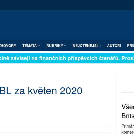
ZHOVORY
TÉMATA
RUBRIKY
NEJČTENĚJŠÍ
AUTOŘI
PŘÍ
ně závisejí na finančních příspěvcích čtenářů. Prosím
BL za květen 2020
Všec
Brit
Primár
komerc