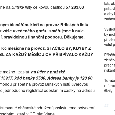
tak, a
nčně na
Britské listy
celkovou částkou
57 283.03
pobavi
a aby 
zadava
 čtenářům, kteří na provoz Britských listů
Výsled
íte z výše uvedeného grafu, směřujeme k nule.
by moh
í, pravidelnou finanční podporu. Děkujeme.
příběh
větší 
0 Kč měsíčně na provoz. STAČILO BY, KDYBY Z
BL ZA KAŽDÝ MĚSÍC JICH PŘISPÍVALO KAŽDÝ
Příběh
zlehčo
přechá
riskant
ů je možno zaslat
na účet v pražské
1113917, kód banky 5500. Adresa banky je 120 00
To vše
mohou přispět na provoz Britských listů úvěrovou
refero
o jednoduché registraci odesláním částky na adresu
škály 
egistrované občanské sdružení poskytujeme potvrzení
 osobám, které v ČR platí daně.