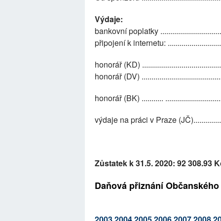
Výdaje:
bankovní poplatky ................................
připojení k internetu: ...........................
honorář (KD) .....................................
honorář (DV) ......................................
honorář (BK) ........... ..........................
výdaje na práci v Praze (JČ).................
Zůstatek k 31.5. 2020: 92 308.93 K
Daňová přiznání Občanského sd
2003
2004
2005
2006
2007
2008
2