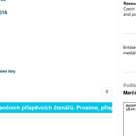
016
ské listy
Polit
0
Marč
finančních příspěvcích čtenářů. Prosíme, přispějte. ➥