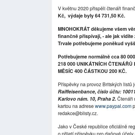
V květnu 2020 přispěli čtenáři fina
Kč
, výdaje byly 64 731,50 Kč.
MNOHOKRÁT děkujeme všem věrným
finančně přispívají, - ale jak vid
Trvale potřebujeme poněkud vyšš
Potřebujeme normálně cca 80 00
218 000 UNIKÁTNÍCH ČTENÁŘŮ 
MĚSÍC 400 ČÁSTKOU 200 KČ.
Příspěvky na provoz Britských list
Raiffeisenbance, číslo účtu: 100
Karlovo nám. 10, Praha 2.
Čtenáři 
kartou na adrese
www.paypal.com
p
redakce@blisty.cz.
Jako v České republice oficiálně r
o přijetí příspěvku pro daňové účely