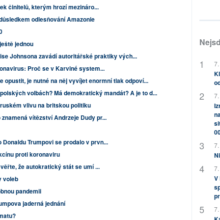
ek činitelů, kterým hrozí mezináro...
je důsledkem odlesňování Amazonie
0
Nejsd
ještě jednou
ise Johnsona zavádí autoritářské praktiky vých...
7.
onavirus: Proč se v Karviné system...
Kl
 opustit, je nutné na něj vyvíjet enormní tlak odpoví...
od
v polských volbách? Má demokratický mandát? A je to d...
7.
ruském vlivu na britskou politiku
Iz
na
 znamená vítězství Andrzeje Dudy pr...
si
0
 Donaldu Trumpovi se prodalo v prvn...
7.
kcínu proti koronaviru
Ni
ěřte, že autokratický stát se umí ...
7.
V
y voleb
sp
sobnou pandemii
pr
rumpova jaderná jednání
7.
imatu?
K