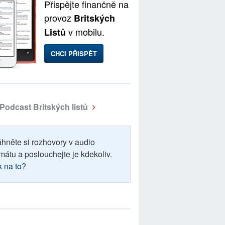
Přispějte finančně na
provoz
Britských
v mobilu.
Listů
CHCI PŘISPĚT
Podcast Britských listů
áhněte si rozhovory v audio
mátu a poslouchejte je kdekoliv.
k na to?