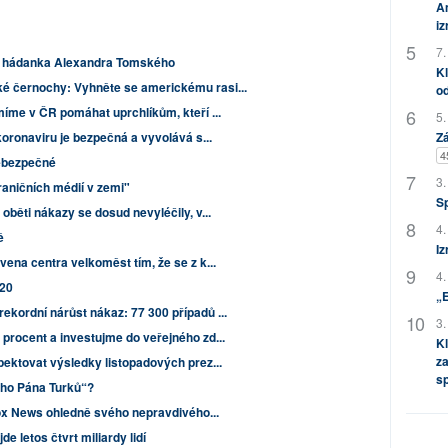
Am
i
7.
á hádanka Alexandra Tomského
Kl
 černochy: Vyhněte se americkému rasi...
od
míme v ČR pomáhat uprchlíkům, kteří ...
5.
koronaviru je bezpečná a vyvolává s...
Zá
4
nebezpečné
3.
aničních médií v zemi"
S
oběti nákazy se dosud nevyléčily, v...
4.
ě
Iz
ena centra velkoměst tím, že se z k...
4.
020
„
kordní nárůst nákaz: 77 300 případů ...
3.
procent a investujme do veřejného zd...
Kl
za
pektovat výsledky listopadových prez...
s
ého Pána Turků“?
Fox News ohledně svého nepravdivého...
e letos čtvrt miliardy lidí