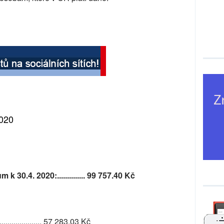
020
k 30.4. 2020:.............. 99 757.40
Kč
....................... 57 283.03 Kč