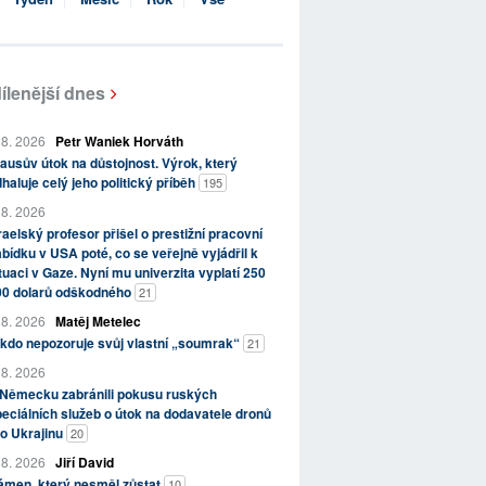
ílenější dnes
 8. 2026
Petr Waniek Horváth
ausův útok na důstojnost. Výrok, který
haluje celý jeho politický příběh
195
 8. 2026
raelský profesor přišel o prestižní pracovní
bídku v USA poté, co se veřejně vyjádřil k
tuaci v Gaze. Nyní mu univerzita vyplatí 250
00 dolarů odškodného
21
 8. 2026
Matěj Metelec
kdo nepozoruje svůj vlastní „soumrak“
21
 8. 2026
 Německu zabránili pokusu ruských
eciálních služeb o útok na dodavatele dronů
o Ukrajinu
20
 8. 2026
Jiří David
ámen, který nesměl zůstat
10