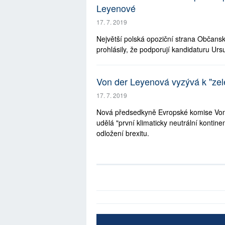
Leyenové
17. 7. 2019
Největší polská opoziční strana Občansk
prohlásily, že podporují kandidaturu Ur
Von der Leyenová vyzývá k "ze
17. 7. 2019
Nová předsedkyně Evropské komise Von d
udělá "první klimaticky neutrální kontin
odložení brexitu.