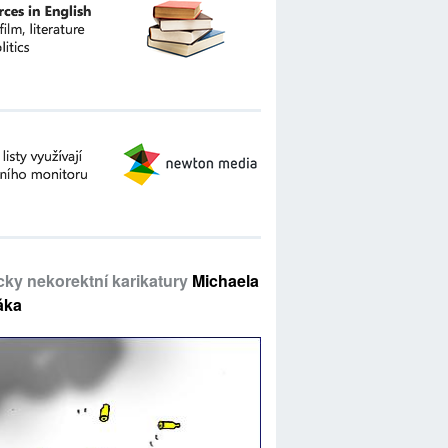
icky nekorektní karikatury
Michaela
áka