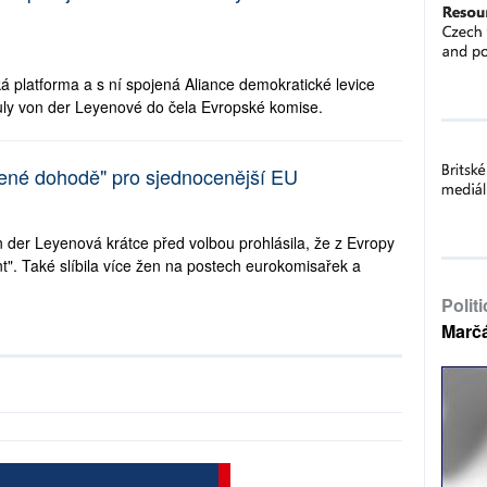
á platforma a s ní spojená Aliance demokratické levice
suly von der Leyenové do čela Evropské komise.
lené dohodě" pro sjednocenější EU
er Leyenová krátce před volbou prohlásila, že z Evropy
ent". Také slíbila více žen na postech eurokomisařek a
Polit
Marč