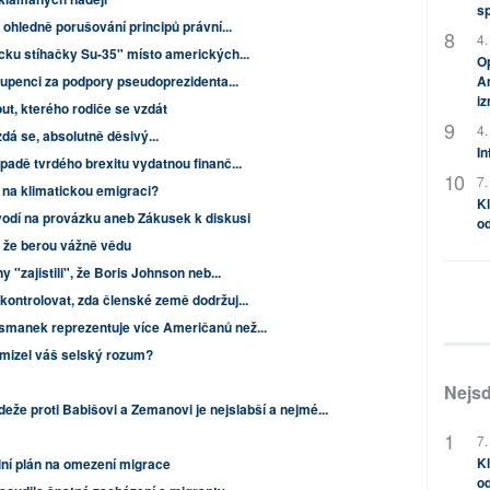
s
 ohledně porušování principů právní...
4.
cku stíhačky Su-35" místo amerických...
Op
oupenci za podpory pseudoprezidenta...
Am
i
ut, kterého rodiče se vzdát
4.
zdá se, absolutně děsivý...
In
padě tvrdého brexitu vydatnou finanč...
7.
 na klimatickou emigraci?
Kl
odí na provázku aneb Zákusek k diskusi
od
o, že berou vážně vědu
 "zajistili", že Boris Johnson neb...
ontrolovat, zda členské země dodržuj...
manek reprezentuje více Američanů než...
mizel váš selský rozum?
Nejsd
eže proti Babišovi a Zemanovi je nejslabší a nejmé...
7.
Kl
ní plán na omezení migrace
od