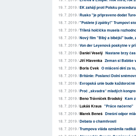
19. 7. 2019 /
EK zahájí proti Polsku proceduru
19. 7. 2019 /
Rusko "je připraveno dodat Ture
18. 7. 2019 /
"Pošlete jí zpátky!" Trumpovi st
18. 7. 2019 /
Tříletá holčička musela rozhodno
18. 7. 2019 /
Nový film "Blbý a blbější" bude, 
18. 7. 2019 /
Von der Leyenová poskytne v pří
18. 7. 2019 /
Daniel Veselý
Nastane brzy čas
18. 7. 2019 /
Jiří Hlavenka
Zeman si Babiše v
18. 7. 2019 /
Boris Cvek
O mlácení dětí za t
18. 7. 2019 /
Británie: Poslanci Dolní sněmovny
18. 7. 2019 /
Evropská unie bude každoročně k
18. 7. 2019 /
Proč „skvadra“ mladých kongres
18. 7. 2019 /
Beno Trávníček Brodský
Kam z
18. 7. 2019 /
Lukáš Kraus
"Práce načerno"
18. 7. 2019 /
Marek Beneš
Dnešní odpor mlád
18. 7. 2019 /
Debata o chamtivosti
18. 7. 2019 /
Trumpova vláda oznámila radikál