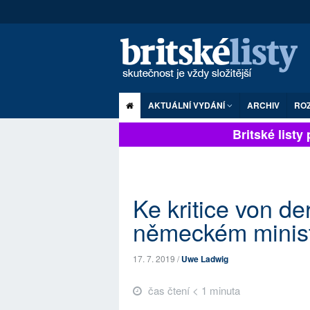
AKTUÁLNÍ VYDÁNÍ
ARCHIV
RO
Britské listy pl
Ke kritice von d
německém minist
17. 7. 2019 /
Uwe Ladwig
čas čtení < 1 minuta