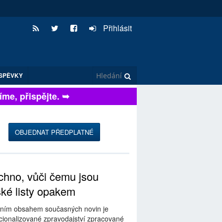
Přihlásit
SPĚVKY
e, přispějte. ➥
OBJEDNAT PŘEDPLATNÉ
hno, vůči čemu jsou
ské listy opakem
ním obsahem současných novin je
ionalizované zpravodajství zpracované