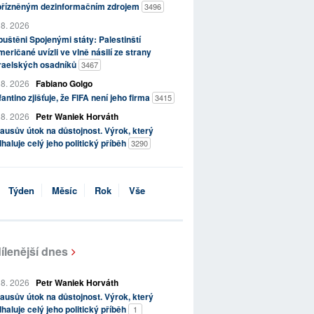
přízněným dezinformačním zdrojem
3496
 8. 2026
uštěni Spojenými státy: Palestinští
eričané uvízli ve vlně násilí ze strany
zraelských osadníků
3467
 8. 2026
Fabiano Golgo
fantino zjišťuje, že FIFA není jeho firma
3415
 8. 2026
Petr Waniek Horváth
ausův útok na důstojnost. Výrok, který
haluje celý jeho politický příběh
3290
Týden
Měsíc
Rok
Vše
ílenější dnes
 8. 2026
Petr Waniek Horváth
ausův útok na důstojnost. Výrok, který
haluje celý jeho politický příběh
1