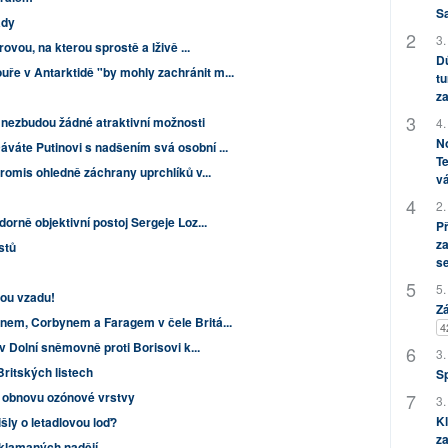
S
ady
3.
rovou, na kterou sprostě a lživě ...
Dů
e v Antarktidě "by mohly zachránit m...
tu
za
 nezbudou žádné atraktivní možnosti
4.
No
váte Putinovi s nadšením svá osobní ...
Te
promis ohledně záchrany uprchlíků v...
vá
2.
orně objektivní postoj Sergeje Loz...
P
za
istů
s
5.
sou vzadu!
Zá
nem, Corbynem a Faragem v čele Britá...
4
 v Dolní sněmovně proti Borisovi k...
3.
Britských listech
S
í obnovu ozónové vrstvy
3.
Kl
šly o letadlovou loď?
za
 zklamaných nadějí