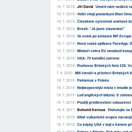
19. 7. 2019 /
Jiří David
Umění nám nedává r
19. 7. 2019 /
Voliči vítají poslankyni Ilhan Oma
19. 7. 2019 /
Člověkem vytvořené sněhové bouř
19. 7. 2019 /
Brexit: "Já jsem vlastenka!"
19. 7. 2019 /
Ve světě po smlouvě INF Evropě
19. 7. 2019 /
Nová ruská aplikace FaceApp: Dá
19. 7. 2019 /
Ministři vnitra EU nenalezli kom
19. 7. 2019 /
USA: 70 katolíků zatčeno
12. 7. 2019 /
Rozhovor Britských listů 228. Vzd
7. 6. 2020 /
Milí čtenáři a příznivci Britských l
19. 7. 2019 /
Fašismus v Polsku
19. 7. 2019 /
Nejbezpečnější místa v letadle j
19. 7. 2019 /
Loď anglických bláznů: S Johnso
19. 7. 2019 /
Použijí protibrexitoví vzbouřenci
18. 4. 2017 /
Bohumil Kartous
Diskutujte na 
19. 7. 2019 /
Silné vulkanické erupce narušuj
19. 7. 2019 /
Co kdyby USA v boji s Íránem při
19. 7. 2019 /
Eritrea a Etiopie: Rok míru, rok