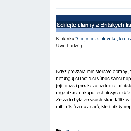
K článku
"Co je to za člověka, ta 
Uwe Ladwig:
Když převzala ministerstvo obrany j
nefungující instituci vůbec šanci ne
její mužští předkové na tomto minis
organizaci nákupu technických zbran
Že za to byla ze všech stran kritiz
militaristů a novinářů, kteří nikdy n