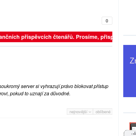
0
finančních příspěvcích čtenářů. Prosíme, přispějte. ➥
soukromý server si vyhrazují právo blokovat přístup
rovi, pokud to uznají za důvodné.
nejnovější
oblíbené