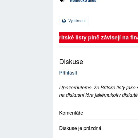
Německo dnes
Vytisknout
Britské listy plně závisejí na 
Diskuse
Přihlásit
Upozorňujeme, že Britské listy jako 
na diskusní fóra jakémukoliv diskuté
Komentáře
Diskuse je prázdná.