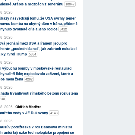
aúdské Arábie a hrozbách z Teheránu
10047
 8. 2026
kazy nasvědčují tomu, že USA svrhly téměř
novou bombu na obytný dům v Íránu, přičemž
hynulo dvouleté dítě a jeho rodiče
8422
 8. 2026
vá jednání mezi USA a Íránem jsou pro
herán „poslední šancí“, jak zabránit eskalaci
lky, tvrdí Trump
5834
 8. 2026
ři výbuchu bomby v moskevské restauraci
hynuli tři lidé; explodovalo zařízení, které u
ebe měla žena
4282
 8. 2026
hada trvanlivosti římského betonu rozluštěna
240
 8. 2026
Oldřich Maděra
potřeba vody v JE Dukovany
4148
 8. 2026
ausův podržtaška v roli Babišova ministra
hraničí tají úzké technologické propojení se