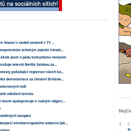
r financí v neděli oznámil v TV ...
ompetentním britským zajetím íránsk...
e škole jsem o pádu komunismu neslyšel
ožuje televizi Netflix žalobou za...
esty požadující registraci všech ka...
ká demonstrace za členství Británie...
isternových lodí
lší odložení brexitu
 těsně spolupracuje s ruským oligarc...
e
Nejčt
požděných ústupků
ezpečí středoevropského sobectví jak...
2.
Tr
králem