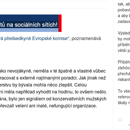
tak, a
pobavi
a aby 
zadava
Výsled
nová předsedkyně Evropské komise"
, poznamenává
by moh
příběh
větší 
Příběh
zlehčo
ako nevojákyně, neměla v té špatně a vlastně vůbec
přechá
pracovat s externě najímanými poradci. Jak jinak než
riskant
terstvu by bývala mohla něco zlepšit. Celou
To vše
í měla například vyhodit na hodinu, to ovšem nešlo.
refero
ována, bylo jen signálem od konzervativních mužských
škály 
epřevzali velení ani malé, nefungující organizace.