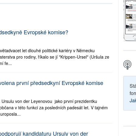
ředsedkyně Evropské komise?
větadvacet let dlouhé politické kariéry v Německu
erstva pro rodiny, říkalo se jí "Krippen-Ursel" (Uršula ze
í fe...
volena první předsedkyní Evropské komise
St
for
Ja
 Ursulu von der Leyenovou jako první prezidentku
čana v této funkci za posledních padesát let. V tajném
uroposla...
 podporují kandidaturu Ursuly von der