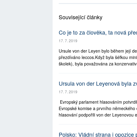
Související články
Co je to za člověka, ta nová p
17. 7. 2019
Ursule von der Leyen bylo během její de
přezdíváno leccos.Když byla šéfkou minist
školek), byla považována za konzervativn
Ursula von der Leyenová byla z
17. 7. 2019
Evropský parlament hlasováním potvrdil
Evropské komise a prvního německého ob
hlasování podpořili von der Leyenovou e
Polsko: Vládní strana i opozice