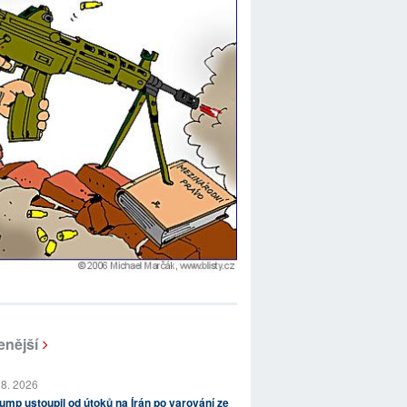
enější
 8. 2026
ump ustoupil od útoků na Írán po varování ze