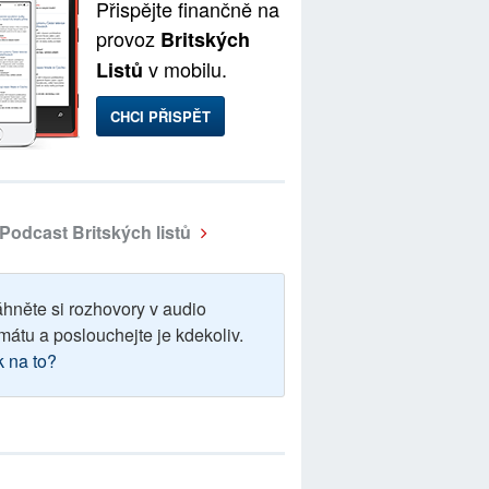
Přispějte finančně na
provoz
Britských
v mobilu.
Listů
CHCI PŘISPĚT
Podcast Britských listů
áhněte si rozhovory v audio
mátu a poslouchejte je kdekoliv.
k na to?