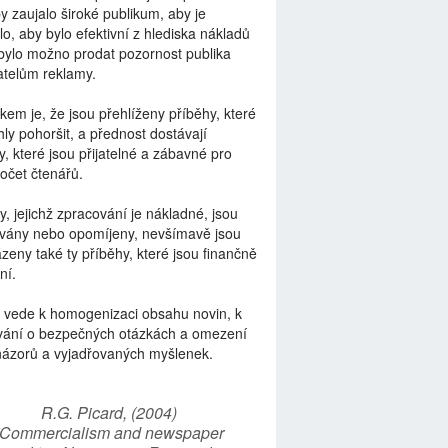
by zaujalo široké publikum, aby je
lo, aby bylo efektivní z hlediska nákladů
bylo možno prodat pozornost publika
telům reklamy.
kem je, že jsou přehlíženy příběhy, které
ly pohoršit, a přednost dostávají
y, které jsou přijatelné a zábavné pro
počet čtenářů.
y, jejichž zpracování je nákladné, jsou
vány nebo opomíjeny, nevšímavě jsou
zeny také ty příběhy, které jsou finančně
ní.
 vede k homogenizaci obsahu novin, k
vání o bezpečných otázkách a omezení
názorů a vyjadřovaných myšlenek.
R.G. Picard, (2004)
“Commercialism and newspaper