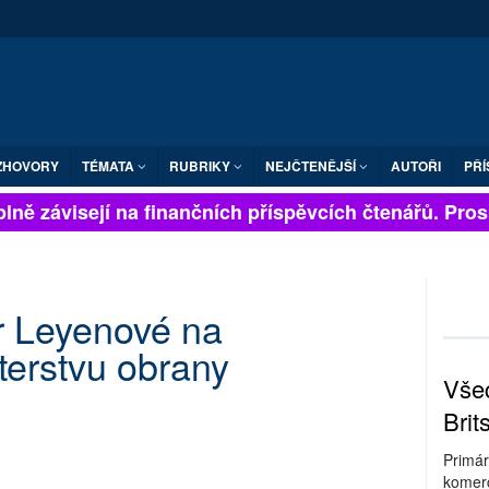
ZHOVORY
TÉMATA
RUBRIKY
NEJČTENĚJŠÍ
AUTOŘI
PŘÍ
ně závisejí na finančních příspěvcích čtenářů. Prosím
er Leyenové na
erstvu obrany
Všec
Brit
Primár
komerc