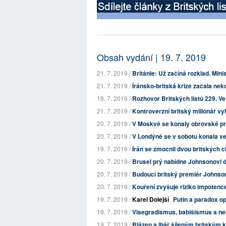
Obsah vydání | 19. 7. 2019
21. 7. 2019 /
Británie: Už začíná rozklad. Minist
21. 7. 2019 /
Íránsko-britská krize začala nek
19. 7. 2019 /
Rozhovor Britských listů 229. V
21. 7. 2019 /
Kontroverzní britský milionář vyhr
20. 7. 2019 /
V Moskvě se konaly obrovské prot
20. 7. 2019 /
V Londýně se v sobotu konala vel
19. 7. 2019 /
Írán se zmocnil dvou britských c
20. 7. 2019 /
Brusel prý nabídne Johnsonovi da
20. 7. 2019 /
Budoucí britský premiér Johnson
20. 7. 2019 /
Kouření zvyšuje riziko impotenc
19. 7. 2019 /
Karel Dolejší
Putin a paradox o
19. 7. 2019 /
Visegradismus, babišismus a neb
19. 7. 2019 /
Blázen a lhář šíleným britským 