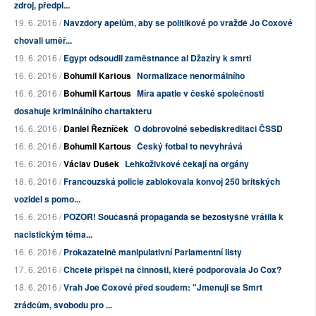
zdroj, předpl...
19. 6. 2016 /
Navzdory apelům, aby se politikové po vraždě Jo Coxové
chovali uměř...
19. 6. 2016 /
Egypt odsoudil zaměstnance al Džazíry k smrti
16. 6. 2016 /
Bohumil Kartous
Normalizace nenormálního
16. 6. 2016 /
Bohumil Kartous
Míra apatie v české společnosti
dosahuje kriminálního chartakteru
16. 6. 2016 /
Daniel Řezníček
O dobrovolné sebediskreditaci ČSSD
16. 6. 2016 /
Bohumil Kartous
Český fotbal to nevyhrává
16. 6. 2016 /
Václav Dušek
Lehkoživkové čekají na orgány
18. 6. 2016 /
Francouzská policie zablokovala konvoj 250 britských
vozidel s pomo...
16. 6. 2016 /
POZOR! Současná propaganda se bezostyšně vrátila k
nacistickým téma...
16. 6. 2016 /
Prokazatelně manipulativní Parlamentní listy
17. 6. 2016 /
Chcete přispět na činnosti, které podporovala Jo Cox?
18. 6. 2016 /
Vrah Joe Coxové před soudem: "Jmenuji se Smrt
zrádcům, svobodu pro ...