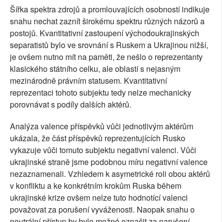
Šířka spektra zdrojů a promlouvajících osobností indikuje
snahu nechat zaznít širokému spektru různých názorů a
postojů. Kvantitativní zastoupení východoukrajinských
separatistů bylo ve srovnání s Ruskem a Ukrajinou nižší,
je ovšem nutno mít na paměti, že nešlo o reprezentanty
klasického státního celku, ale oblastí s nejasným
mezinárodně právním statusem. Kvantitativní
reprezentaci tohoto subjektu tedy nelze mechanicky
porovnávat s podíly dalších aktérů.
Analýza valence příspěvků vůči jednotlivým aktérům
ukázala, že část příspěvků reprezentujících Rusko
vykazuje vůči tomuto subjektu negativní valenci. Vůči
ukrajinské straně jsme podobnou míru negativní valence
nezaznamenali. Vzhledem k asymetrické roli obou aktérů
v konfliktu a ke konkrétním krokům Ruska během
ukrajinské krize ovšem nelze tuto hodnotící valenci
považovat za porušení vyváženosti. Naopak snahu o
neutrální přístup by bylo možné označit za narušení