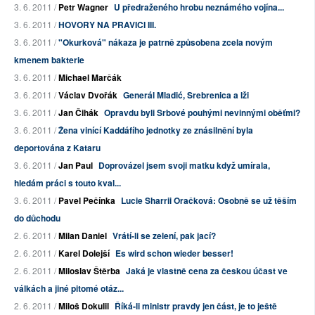
3. 6. 2011 /
Petr Wagner
U předraženého hrobu neznámého vojína...
3. 6. 2011 /
HOVORY NA PRAVICI III.
3. 6. 2011 /
"Okurková" nákaza je patrně způsobena zcela novým
kmenem bakterie
3. 6. 2011 /
Michael Marčák
3. 6. 2011 /
Václav Dvořák
Generál Mladić, Srebrenica a lži
3. 6. 2011 /
Jan Čihák
Opravdu byli Srbové pouhými nevinnými oběťmi?
3. 6. 2011 /
Žena vinící Kaddáfího jednotky ze znásilnění byla
deportována z Kataru
3. 6. 2011 /
Jan Paul
Doprovázel jsem svoji matku když umírala,
hledám práci s touto kval...
3. 6. 2011 /
Pavel Pečínka
Lucie Sharrii Oračková: Osobně se už těším
do důchodu
2. 6. 2011 /
Milan Daniel
Vrátí-li se zelení, pak jací?
2. 6. 2011 /
Karel Dolejší
Es wird schon wieder besser!
2. 6. 2011 /
Miloslav Štěrba
Jaká je vlastně cena za českou účast ve
válkách a jiné pitomé otáz...
2. 6. 2011 /
Miloš Dokulil
Říká-li ministr pravdy jen část, je to ještě