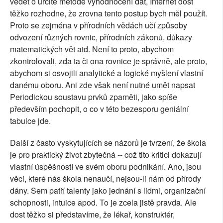
vědět o určité metodě vyhodnocení dat, Internet dost
těžko rozhodne, že zrovna tento postup bych měl použít.
Proto se zejména v přírodních vědách učí způsoby
odvození různých rovnic, přírodních zákonů, důkazy
matematických vět atd. Není to proto, abychom
zkontrolovali, zda ta či ona rovnice je správně, ale proto,
abychom si osvojili analytické a logické myšlení vlastní
danému oboru. Ani zde však není nutné umět napsat
Periodickou soustavu prvků zpaměti, jako spíše
především pochopit, o co v této bezesporu geniální
tabulce jde.
Další z často vyskytujících se názorů je tvrzení, že škola
je pro praktický život zbytečná -- což tito kritici dokazují
vlastní úspěšností ve svém oboru podnikání. Ano, jsou
věci, které nás škola nenaučí, nejsou-li nám od přírody
dány. Sem patří talenty jako jednání s lidmi, organizační
schopnosti, intuice apod. To je zcela jistě pravda. Ale
dost těžko si představíme, že lékař, konstruktér,