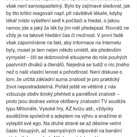
však není samospasitelný. Bylo by zajímavé sledovat, jak
by tito kritici reagovali např. při návštěvě lékaře, kdyby
lékař místo vyšetření sedl k počítači a hledal, o jakou
nemoc jde a jaký že lék by jim měl předepsat. Rovněž ne
vždy je na takové hledání čas či možnost. V první řadě
však zapomínáme na fakt, aby informace na Internetu
byly, musel je tam nejen někdo umístit, ale především
vymyslet -- čili se dobrovolně situujeme do role pouhých
pasivních diváků a čtenářů. Nejedná se tudíž o nic jiného
než o naši vlastní lenost a pohodlnost. Není diskuse o
tom, že určitá základní suma znalostí je pro praktický
život nepostradatelná. Pořád ještě ve většině z nás
vzbuzuje obdiv široký přehled a paměťové znalosti --
proto jsou dodnes velice oblíbeny znalostní TV soutěže
typu Milionáře, Vysoké hry, AZ kvízu atd., vždycky
soutěžíme společně s adeptem na výhru a snažíme si
vylepšit své ego. Na druhé straně se až děsíme velmi
často hloupých, až nesmyslných odpovědí na banální