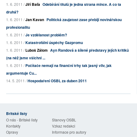
1. 6. 2011 /
Jiří Baťa
Odebírání titulů je jedna strana mince. A co ta
druhá?
1. 6. 2011 /
Jan Kavan
Politická zaujatost zase přebíjí novinářskou
profesionalitu
1. 6. 2011 /
Je vzdělanost problém?
1. 6. 2011 /
Katastrofální úspěchy Gazpromu
1. 6. 2011 /
Luboš Zálom
Ayn Randová a šílené představy jejích kritiků
(na něž jsme všichni ...
1. 6. 2011 /
Počítače nemají na finanční trhy tak jasný vliv, jak
argumentuje Cu...
14. 5. 2011 /
Hospodaření OSBL za duben 2011
Britské listy
O nás - Britské listy
Stanovy OSBL
Kontakty
Vzkaz redakci
Opravy
Informace pro autory