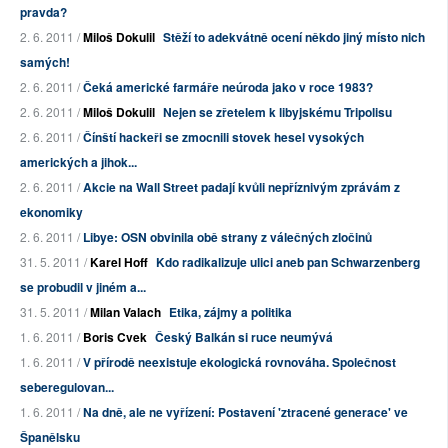
pravda?
2. 6. 2011 /
Miloš Dokulil
Stěží to adekvátně ocení někdo jiný místo nich
samých!
2. 6. 2011 /
Čeká americké farmáře neúroda jako v roce 1983?
2. 6. 2011 /
Miloš Dokulil
Nejen se zřetelem k libyjskému Tripolisu
2. 6. 2011 /
Čínští hackeři se zmocnili stovek hesel vysokých
amerických a jihok...
2. 6. 2011 /
Akcie na Wall Street padají kvůli nepříznivým zprávám z
ekonomiky
2. 6. 2011 /
Libye: OSN obvinila obě strany z válečných zločinů
31. 5. 2011 /
Karel Hoff
Kdo radikalizuje ulici aneb pan Schwarzenberg
se probudil v jiném a...
31. 5. 2011 /
Milan Valach
Etika, zájmy a politika
1. 6. 2011 /
Boris Cvek
Český Balkán si ruce neumývá
1. 6. 2011 /
V přírodě neexistuje ekologická rovnováha. Společnost
seberegulovan...
1. 6. 2011 /
Na dně, ale ne vyřízení: Postavení 'ztracené generace' ve
Španělsku