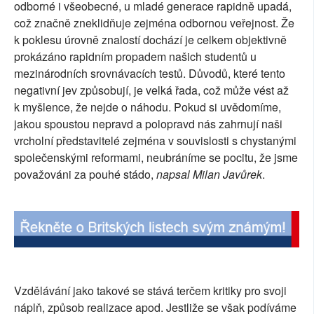
odborné i všeobecné, u mladé generace rapidně upadá,
SOCIÁLNÍ SÍTĚ
což značně zneklidňuje zejména odbornou veřejnost. Že
k poklesu úrovně znalostí dochází je celkem objektivně
RUBRIKY
prokázáno rapidním propadem našich studentů u
mezinárodních srovnávacích testů. Důvodů, které tento
PLNÁ VERZE STRÁNEK
negativní jev způsobují, je velká řada, což může vést až
k myšlence, že nejde o náhodu. Pokud si uvědomíme,
jakou spoustou nepravd a polopravd nás zahrnují naši
vrcholní představitelé zejména v souvislosti s chystanými
společenskými reformami, neubráníme se pocitu, že jsme
považováni za pouhé stádo,
napsal Milan Javůrek
.
Vzdělávání jako takové se stává terčem kritiky pro svoji
náplň, způsob realizace apod. Jestliže se však podíváme