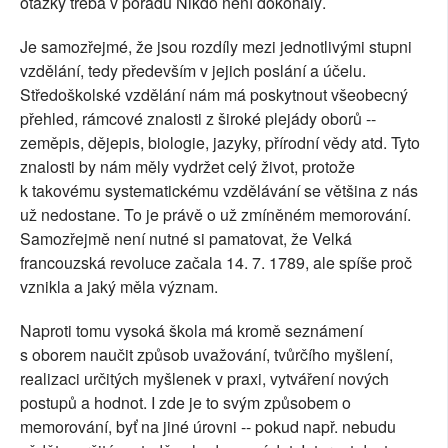
otázky třeba v pořadu Nikdo není dokonalý.
Je samozřejmé, že jsou rozdíly mezi jednotlivými stupni
vzdělání, tedy především v jejich poslání a účelu.
Středoškolské vzdělání nám má poskytnout všeobecný
přehled, rámcové znalosti z široké plejády oborů --
zeměpis, dějepis, biologie, jazyky, přírodní vědy atd. Tyto
znalosti by nám měly vydržet celý život, protože
k takovému systematickému vzdělávání se většina z nás
už nedostane. To je právě o už zmíněném memorování.
Samozřejmě není nutné si pamatovat, že Velká
francouzská revoluce začala 14. 7. 1789, ale spíše proč
vznikla a jaký měla význam.
Naproti tomu vysoká škola má kromě seznámení
s oborem naučit způsob uvažování, tvůrčího myšlení,
realizaci určitých myšlenek v praxi, vytváření nových
postupů a hodnot. I zde je to svým způsobem o
memorování, byť na jiné úrovni -- pokud např. nebudu