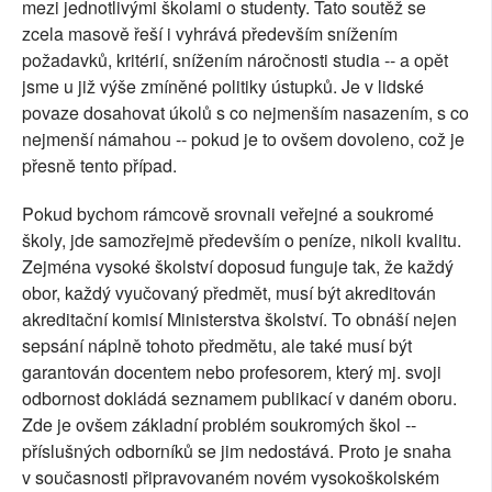
mezi jednotlivými školami o studenty. Tato soutěž se
zcela masově řeší i vyhrává především snížením
požadavků, kritérií, snížením náročnosti studia -- a opět
jsme u již výše zmíněné politiky ústupků. Je v lidské
povaze dosahovat úkolů s co nejmenším nasazením, s co
nejmenší námahou -- pokud je to ovšem dovoleno, což je
přesně tento případ.
Pokud bychom rámcově srovnali veřejné a soukromé
školy, jde samozřejmě především o peníze, nikoli kvalitu.
Zejména vysoké školství doposud funguje tak, že každý
obor, každý vyučovaný předmět, musí být akreditován
akreditační komisí Ministerstva školství. To obnáší nejen
sepsání náplně tohoto předmětu, ale také musí být
garantován docentem nebo profesorem, který mj. svoji
odbornost dokládá seznamem publikací v daném oboru.
Zde je ovšem základní problém soukromých škol --
příslušných odborníků se jim nedostává. Proto je snaha
v současnosti připravovaném novém vysokoškolském