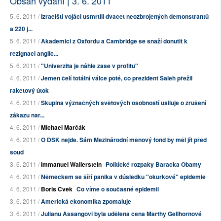
Obsah vydání | 3. 6. 2011
5. 6. 2011 /
Izraelští vojáci usmrtili dvacet neozbrojených demonstrantů
a 220 j...
5. 6. 2011 /
Akademici z Oxfordu a Cambridge se snaží donutit k
rezignaci anglic...
5. 6. 2011 /
"Univerzita je náhle zase v profitu"
4. 6. 2011 /
Jemen čelí totální válce poté, co prezident Saleh přežil
raketový útok
4. 6. 2011 /
Skupina význačných světových osobností usiluje o zrušení
zákazu nar...
4. 6. 2011 /
Michael Marčák
4. 6. 2011 /
O DSK nejde. Sám Mezinárodní měnový fond by měl jít před
soud
3. 6. 2011 /
Immanuel Wallerstein
Politické rozpaky Baracka Obamy
4. 6. 2011 /
Německem se šíří panika v dúsledku "okurkové" epidemie
4. 6. 2011 /
Boris Cvek
Co víme o současné epidemii
3. 6. 2011 /
Americká ekonomika zpomaluje
3. 6. 2011 /
Julianu Assangovi byla udělena cena Marthy Gellhornové