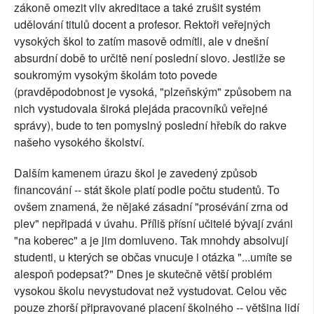
zákoně omezit vliv akreditace a také zrušit systém
udělování titulů docent a profesor. Rektoři veřejných
vysokých škol to zatím masově odmítli, ale v dnešní
absurdní době to určitě není poslední slovo. Jestliže se
soukromým vysokým školám toto povede
(pravděpodobnost je vysoká, "plzeňským" způsobem na
nich vystudovala široká plejáda pracovníků veřejné
správy), bude to ten pomyslný poslední hřebík do rakve
našeho vysokého školství.
Dalším kamenem úrazu škol je zavedený způsob
financování -- stát škole platí podle počtu studentů. To
ovšem znamená, že nějaké zásadní "prosévání zrna od
plev" nepřipadá v úvahu. Příliš přísní učitelé bývají zváni
"na koberec" a je jim domluveno. Tak mnohdy absolvují
studenti, u kterých se občas vnucuje i otázka "...umíte se
alespoň podepsat?" Dnes je skutečně větší problém
vysokou školu nevystudovat než vystudovat. Celou věc
pouze zhorší připravované placení školného -- většina lidí