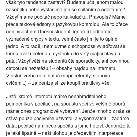
však tyto tendence zastaví? Budeme učit jenom malou
násobilku nebo vystačíme jen se sčítáním a odčítáním?
Vždyť máme počítač nebo kalkulačku. Pravopis? Máme
přece textové editory s jazykovou kontrolou. Ale to přece
není všechno! Dnešní studenti ignorují i editorem
vyznačené chyby v textu, velmi často jim je to úplně
jedno. A to raději nemluvme o schopnosti vyjadřovat se,
formulovat ucelenou myšlenku do věty mající hlavu a
patu. Vždyť většina studentů čte sporadicky, ani povinnou
četbou se nezatěžují -- obsahy najdou na Internetu.
Vlastní tvorba není nutná (např. referáty, slohová
cvičení...) -- za peníze si lze koupit prakticky vše.
Jistě, kromě Internetu máme nenahraditelného
pomocníka v počítači, na spoustu věcí ve většině oborů
máme dnes programové vybavení. Jenže mnoho z nás se
stává pouze pasivními uživateli a vykonavateli -- zadáme
data, počítač nám něco spočítá a jsme hotovi. Jenomže to
je také špatně -- naší úlohou je především interpretace