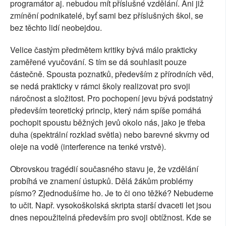
programátor aj. nebudou mít příslušné vzdělání. Ani již
zmínění podnikatelé, byť sami bez příslušných škol, se
bez těchto lidí neobejdou.
Velice častým předmětem kritiky bývá málo prakticky
zaměřené vyučování. S tím se dá souhlasit pouze
částečně. Spousta poznatků, především z přírodních věd,
se nedá prakticky v rámci školy realizovat pro svoji
náročnost a složitost. Pro pochopení jevu bývá podstatný
především teoretický princip, který nám spíše pomáhá
pochopit spoustu běžných jevů okolo nás, jako je třeba
duha (spektrální rozklad světla) nebo barevné skvrny od
oleje na vodě (interference na tenké vrstvě).
Obrovskou tragédií současného stavu je, že vzdělání
probíhá ve znamení ústupků. Dělá žákům problémy
písmo? Zjednodušíme ho. Je to či ono těžké? Nebudeme
to učit. Např. vysokoškolská skripta starší dvaceti let jsou
dnes nepoužitelná především pro svoji obtížnost. Kde se