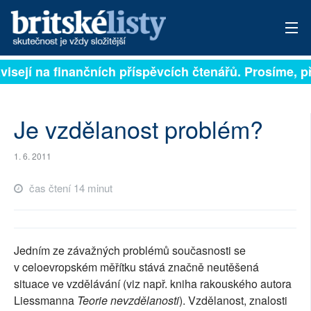
visejí na finančních příspěvcích čtenářů. Prosíme, při
PŘIHLÁSIT
AKTUÁLNÍ VYDÁNÍ
Je vzdělanost problém?
ARCHIV
1. 6. 2011
ROZHOVORY
čas čtení 14 minut
TÉMATA
NEJČTENĚJŠÍ ZA 7 DNÍ
Jedním ze závažných problémů současnosti se
AUTOŘI
v celoevropském měřítku stává značně neutěšená
situace ve vzdělávání (viz např. kniha rakouského autora
PŘÍSPĚVKY NA PROVOZ
Liessmanna
Teorie nevzdělanosti
). Vzdělanost, znalosti