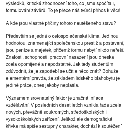
výsledků, kritické zhodnocení toho, co jsme spočítali,
formulování závěrů. To je přece náš tvůrčí přínos k věci!
A kde jsou vlastně příčiny tohoto neutěšeného stavu?
Především se jedná o celospolečenské klima. Jedinou
hodnotou, znamenající společenskou prestiž a postavení,
jsou peníze a majetek, přičemž formu nabytí nikdo neřeší.
Znalosti, schopnosti, pracovní nasazení jsou dneska
zcela opomíjené a nepodstatné. Jak tedy studentům
zdůvodnit, že je zapotřebí se učit a něco znát? Bohužel
elementární pravda, že základem lidského blahobytu je
jedině práce, dnes jakoby neplatila.
Významem srovnatelný faktor je značná inflace
vzdělávání. V posledních desetiletích vznikla řada zcela
nových, převážně soukromých, středoškolských i
vysokoškolských zařízení. Jelikož ale demografická
křivka má spíše sestupný charakter, dochází k soutěžení