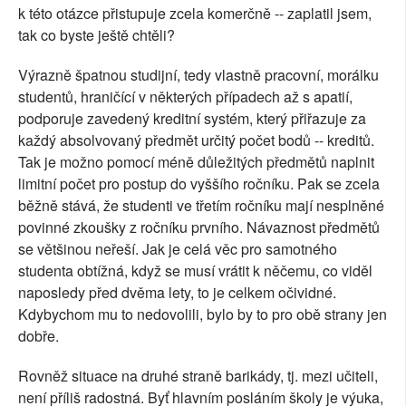
k této otázce přistupuje zcela komerčně -- zaplatil jsem,
tak co byste ještě chtěli?
Výrazně špatnou studijní, tedy vlastně pracovní, morálku
studentů, hraničící v některých případech až s apatií,
podporuje zavedený kreditní systém, který přiřazuje za
každý absolvovaný předmět určitý počet bodů -- kreditů.
Tak je možno pomocí méně důležitých předmětů naplnit
limitní počet pro postup do vyššího ročníku. Pak se zcela
běžně stává, že studenti ve třetím ročníku mají nesplněné
povinné zkoušky z ročníku prvního. Návaznost předmětů
se většinou neřeší. Jak je celá věc pro samotného
studenta obtížná, když se musí vrátit k něčemu, co viděl
naposledy před dvěma lety, to je celkem očividné.
Kdybychom mu to nedovolili, bylo by to pro obě strany jen
dobře.
Rovněž situace na druhé straně barikády, tj. mezi učiteli,
není příliš radostná. Byť hlavním posláním školy je výuka,