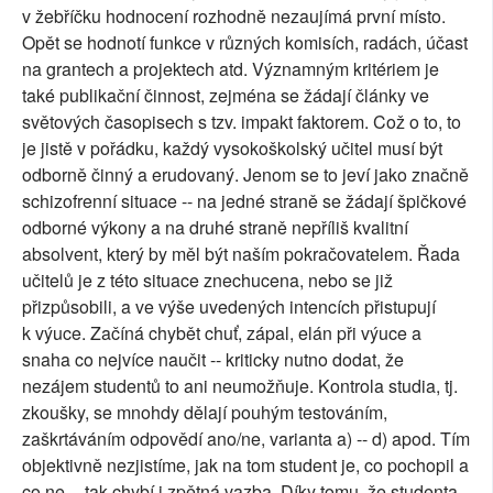
v žebříčku hodnocení rozhodně nezaujímá první místo.
Opět se hodnotí funkce v různých komisích, radách, účast
na grantech a projektech atd. Významným kritériem je
také publikační činnost, zejména se žádají články ve
světových časopisech s tzv. impakt faktorem. Což o to, to
je jistě v pořádku, každý vysokoškolský učitel musí být
odborně činný a erudovaný. Jenom se to jeví jako značně
schizofrenní situace -- na jedné straně se žádají špičkové
odborné výkony a na druhé straně nepříliš kvalitní
absolvent, který by měl být naším pokračovatelem. Řada
učitelů je z této situace znechucena, nebo se již
přizpůsobili, a ve výše uvedených intencích přistupují
k výuce. Začíná chybět chuť, zápal, elán při výuce a
snaha co nejvíce naučit -- kriticky nutno dodat, že
nezájem studentů to ani neumožňuje. Kontrola studia, tj.
zkoušky, se mnohdy dělají pouhým testováním,
zaškrtáváním odpovědí ano/ne, varianta a) -- d) apod. Tím
objektivně nezjistíme, jak na tom student je, co pochopil a
co ne -- tak chybí i zpětná vazba. Díky tomu, že studenta