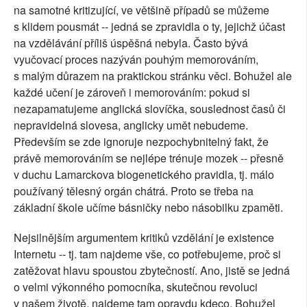
na samotné kritizující, ve většině případů se můžeme
s klidem pousmát -- jedná se zpravidla o ty, jejichž účast
na vzdělávání příliš úspěšná nebyla. Často bývá
vyučovací proces nazýván pouhým memorováním,
s malým důrazem na praktickou stránku věci. Bohužel ale
každé učení je zároveň i memorováním: pokud si
nezapamatujeme anglická slovíčka, souslednost časů či
nepravidelná slovesa, anglicky umět nebudeme.
Především se zde ignoruje nezpochybnitelný fakt, že
právě memorováním se nejlépe trénuje mozek -- přesně
v duchu Lamarckova biogenetického pravidla, tj. málo
používaný tělesný orgán chátrá. Proto se třeba na
základní škole učíme básničky nebo násobilku zpaměti.
Nejsilnějším argumentem kritiků vzdělání je existence
Internetu -- tj. tam najdeme vše, co potřebujeme, proč si
zatěžovat hlavu spoustou zbytečností. Ano, jistě se jedná
o velmi výkonného pomocníka, skutečnou revoluci
v našem životě, najdeme tam opravdu kdeco. Bohužel