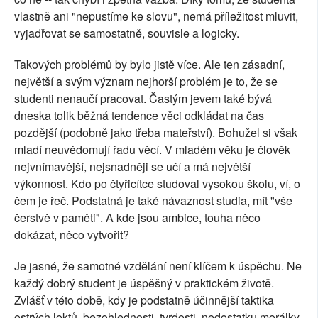
vlastně ani "nepustíme ke slovu", nemá příležitost mluvit,
vyjadřovat se samostatně, souvisle a logicky.
Takových problémů by bylo jistě více. Ale ten zásadní,
největší a svým význam nejhorší problém je to, že se
studenti nenaučí pracovat. Častým jevem také bývá
dneska tolik běžná tendence věci odkládat na čas
pozdější (podobně jako třeba mateřství). Bohužel si však
mladí neuvědomují řadu věcí. V mladém věku je člověk
nejvnímavější, nejsnadněji se učí a má největší
výkonnost. Kdo po čtyřicítce studoval vysokou školu, ví, o
čem je řeč. Podstatná je také návaznost studia, mít "vše
čerstvě v paměti". A kde jsou ambice, touha něco
dokázat, něco vytvořit?
Je jasné, že samotné vzdělání není klíčem k úspěchu. Ne
každý dobrý student je úspěšný v praktickém životě.
Zvlášť v této době, kdy je podstatně účinnější taktika
ostrých loktů, bezohlednosti, tvrdosti, nedostatku morálky