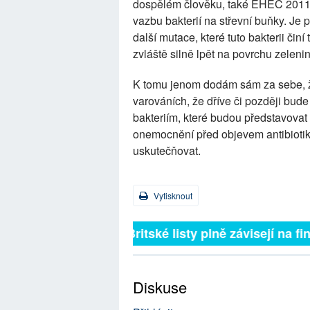
dospělém člověku, také EHEC 2011 n
vazbu bakterií na střevní buňky. J
další mutace, které tuto bakterii či
zvláště silně lpět na povrchu zelenin
K tomu jenom dodám sám za sebe, že
varováních, že dříve či později bude
bakteriím, které budou představovat
onemocnění před objevem antibiotik.
uskutečňovat.
Vytisknout
Britské listy plně závisejí na f
Diskuse