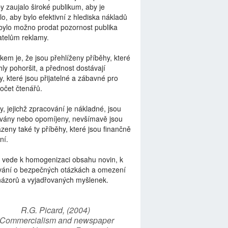
by zaujalo široké publikum, aby je
lo, aby bylo efektivní z hlediska nákladů
bylo možno prodat pozornost publika
telům reklamy.
kem je, že jsou přehlíženy příběhy, které
ly pohoršit, a přednost dostávají
y, které jsou přijatelné a zábavné pro
počet čtenářů.
y, jejichž zpracování je nákladné, jsou
vány nebo opomíjeny, nevšímavě jsou
zeny také ty příběhy, které jsou finančně
ní.
 vede k homogenizaci obsahu novin, k
vání o bezpečných otázkách a omezení
názorů a vyjadřovaných myšlenek.
R.G. Picard, (2004)
“Commercialism and newspaper