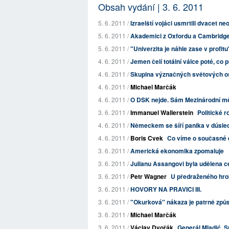
Obsah vydání | 3. 6. 2011
5. 6. 2011 /
Izraelští vojáci usmrtili dvacet n
5. 6. 2011 /
Akademici z Oxfordu a Cambridge s
5. 6. 2011 /
"Univerzita je náhle zase v profitu
4. 6. 2011 /
Jemen čelí totální válce poté, co 
4. 6. 2011 /
Skupina význačných světových osob
4. 6. 2011 /
Michael Marčák
4. 6. 2011 /
O DSK nejde. Sám Mezinárodní měn
3. 6. 2011 /
Immanuel Wallerstein
Politické
4. 6. 2011 /
Německem se šíří panika v dúsle
4. 6. 2011 /
Boris Cvek
Co víme o současné 
3. 6. 2011 /
Americká ekonomika zpomaluje
3. 6. 2011 /
Julianu Assangovi byla udělena 
3. 6. 2011 /
Petr Wagner
U předraženého hro
3. 6. 2011 /
HOVORY NA PRAVICI III.
3. 6. 2011 /
"Okurková" nákaza je patrně zp
3. 6. 2011 /
Michael Marčák
3. 6. 2011 /
Václav Dvořák
Generál Mladić, Sr