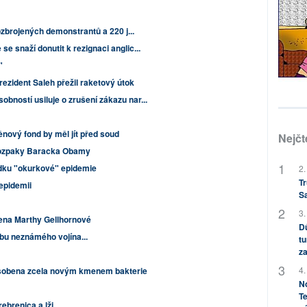
eozbrojených demonstrantů a 220 j...
e snaží donutit k rezignaci anglic...
"
prezident Saleh přežil raketový útok
ností usiluje o zrušení zákazu nar...
ový fond by měl jít před soud
Nejčt
 rozpaky Baracka Obamy
dku "okurkové" epidemie
2.
Tr
epidemii
S
3.
cena Marthy Gellhornové
Dů
bu neznámého vojína...
tu
za
4.
ůsobena zcela novým kmenem bakterie
No
Te
ebrenica a lži