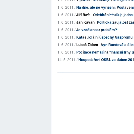
1. 6. 2011 /
Na dně, ale ne vyřízení: Postaven
1. 6. 2011 /
Jiří Baťa
Odebírání titulů je jedn
1. 6. 2011 /
Jan Kavan
Politická zaujatost za
1. 6. 2011 /
Je vzdělanost problém?
1. 6. 2011 /
Katastrofální úspěchy Gazpromu
1. 6. 2011 /
Luboš Zálom
Ayn Randová a šílené
1. 6. 2011 /
Počítače nemají na finanční trhy ta
14. 5. 2011 /
Hospodaření OSBL za duben 20