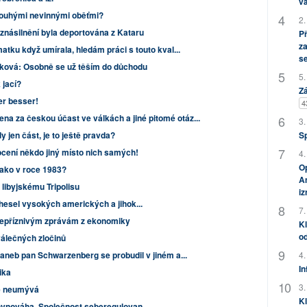
vá
pouhými nevinnými oběťmi?
2.
 znásilnění byla deportována z Kataru
P
za
atku když umírala, hledám práci s touto kval...
s
čková: Osobně se už těším do důchodu
5.
k jací?
Zá
er besser!
4
ena za českou účast ve válkách a jiné pitomé otáz...
3.
S
dy jen část, je to ještě pravda?
ocení někdo jiný místo nich samých!
4.
Op
ako v roce 1983?
Am
 libyjskému Tripolisu
i
 hesel vysokých amerických a jihok...
7.
i nepříznivým zprávám z ekonomiky
Kl
od
válečných zločinů
4.
i aneb pan Schwarzenberg se probudil v jiném a...
In
ika
3.
e neumývá
Kl
rovnováha. Společnost seberegulovan...