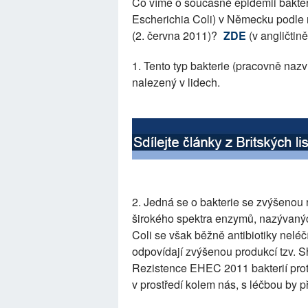
Co víme o současné epidemii bakt
Escherichia Coli) v Německu podle 
(2. června 2011)?
ZDE
(v angličtině
1. Tento typ bakterie (pracovně na
nalezený v lidech.
2. Jedná se o bakterie se zvýšenou r
širokého spektra enzymů, nazývaných 
Coli se však běžně antibiotiky neléčí
odpovídají zvýšenou produkcí tzv. Sh
Rezistence EHEC 2011 bakterií proti
v prostředí kolem nás, s léčbou by 