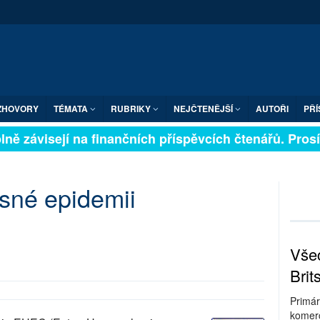
ZHOVORY
TÉMATA
RUBRIKY
NEJČTENĚJŠÍ
AUTOŘI
PŘÍ
ně závisejí na finančních příspěvcích čtenářů. Prosíme
sné epidemii
Všec
Brit
Primár
komerc