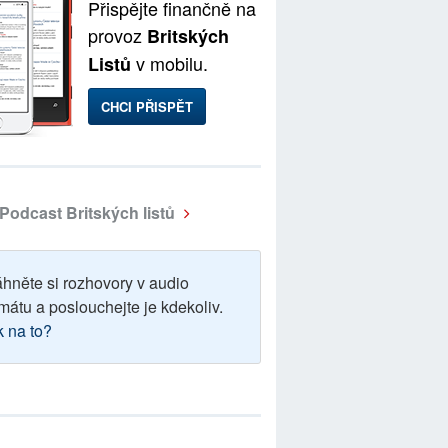
Přispějte finančně na
provoz
Britských
v mobilu.
Listů
CHCI PŘISPĚT
Podcast Britských listů
áhněte si rozhovory v audio
mátu a poslouchejte je kdekoliv.
k na to?