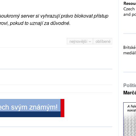
soukromý server si vyhrazují právo blokovat přístup
rovi, pokud to uznají za důvodné.
nejnovější
oblíbené
Polit
Marč