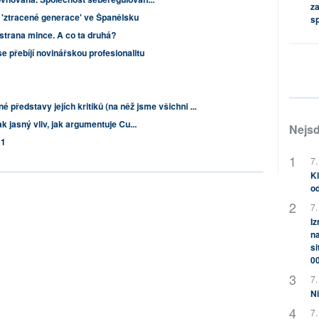
za
í 'ztracené generace' ve Španělsku
s
a strana mince. A co ta druhá?
se přebíjí novinářskou profesionalitu
 představy jejích kritiků (na něž jsme všichni ...
k jasný vliv, jak argumentuje Cu...
Nejsd
11
7.
Kl
od
7.
Iz
na
si
0
7.
Ni
7.