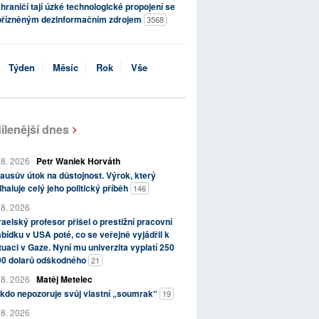
hraničí tají úzké technologické propojení se
přízněným dezinformačním zdrojem
3568
Týden
Měsíc
Rok
Vše
ílenější dnes
 8. 2026
Petr Waniek Horváth
ausův útok na důstojnost. Výrok, který
haluje celý jeho politický příběh
146
 8. 2026
raelský profesor přišel o prestižní pracovní
bídku v USA poté, co se veřejně vyjádřil k
tuaci v Gaze. Nyní mu univerzita vyplatí 250
00 dolarů odškodného
21
 8. 2026
Matěj Metelec
kdo nepozoruje svůj vlastní „soumrak“
19
 8. 2026