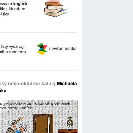
icky nekorektní karikatury
Michaela
áka