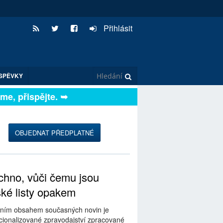
Přihlásit
SPĚVKY
, přispějte. ➥
OBJEDNAT PŘEDPLATNÉ
hno, vůči čemu jsou
ské listy opakem
ním obsahem současných novin je
ionalizované zpravodajství zpracované