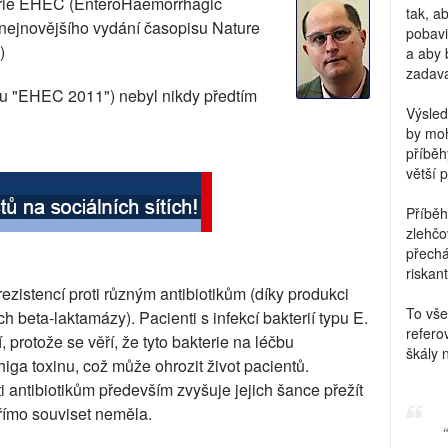
erie EHEC (EnteroHaemorrhagic
tak, a
nejnovějšího vydání časopisu Nature
pobavi
)
a aby 
zadava
zvu "EHEC 2011") nebyl nikdy předtím
Výsled
by moh
příběh
větší 
Příběh
zlehčo
přechá
riskant
ezistencí proti různým antibiotikům (díky produkci
To vše
beta-laktamázy). Pacienti s infekcí bakterií typu E.
refero
, protože se věří, že tyto bakterie na léčbu
škály 
iga toxinu, což může ohrozit život pacientů.
 antibiotikům především zvyšuje jejich šance přežít
přímo souviset neměla.