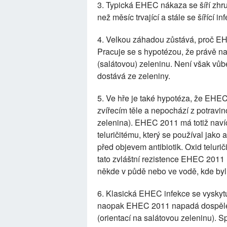
3. Typická EHEC nákaza se šíří zhr
než měsíc trvající a stále se šířící 
4. Velkou záhadou zůstává, proč EH
Pracuje se s hypotézou, že právě n
(salátovou) zeleninu. Není však vůb
dostává ze zeleniny.
5. Ve hře je také hypotéza, že EHE
zvířecím těle a nepochází z potravino
zelenina). EHEC 2011 má totiž navíc 
teluričitému, který se používal jako 
před objevem antibiotik. Oxid teluri
tato zvláštní rezistence EHEC 2011 
někde v půdě nebo ve vodě, kde byl o
6. Klasická EHEC infekce se vyskytu
naopak EHEC 2011 napadá dospělé 
(orientací na salátovou zeleninu). Spo