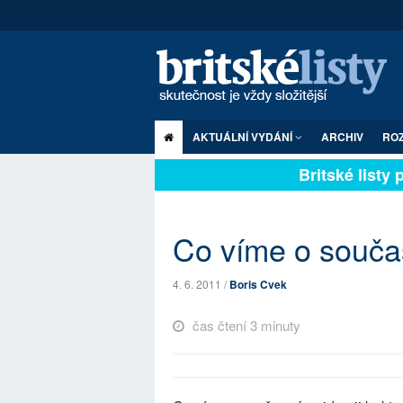
AKTUÁLNÍ VYDÁNÍ
ARCHIV
RO
Britské listy pl
Co víme o souča
4. 6. 2011 /
Boris Cvek
čas čtení 3 minuty