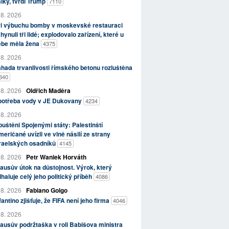
lky, tvrdí Trump
7110
 8. 2026
ři výbuchu bomby v moskevské restauraci
hynuli tři lidé; explodovalo zařízení, které u
ebe měla žena
4375
 8. 2026
hada trvanlivosti římského betonu rozluštěna
340
 8. 2026
Oldřich Maděra
potřeba vody v JE Dukovany
4234
 8. 2026
uštěni Spojenými státy: Palestinští
eričané uvízli ve vlně násilí ze strany
zraelských osadníků
4145
 8. 2026
Petr Waniek Horváth
ausův útok na důstojnost. Výrok, který
haluje celý jeho politický příběh
4086
 8. 2026
Fabiano Golgo
fantino zjišťuje, že FIFA není jeho firma
4046
 8. 2026
ausův podržtaška v roli Babišova ministra