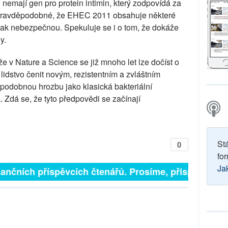
emají gen pro protein intimin, který zodpovídá za
e pravděpodobné, že EHEC 2011 obsahuje některé
ní tak nebezpečnou. Spekuluje se i o tom, že dokáže
y.
 v Nature a Science se již mnoho let lze dočíst o
 lidstvo čenit novým, rezistentním a zvláštním
 podobnou hrozbu jako klasická bakteriální
 Zdá se, že tyto předpovědi se začínají
St
0
for
Ja
inančních příspěvcích čtenářů. Prosíme, přispějte. ➥