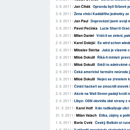
3. 6. 2011 /
Jan Čihák
Opravdu byli Srbové 
3. 6. 2011 /
Žena vinící Kaddáfího jednotky ze
3. 6. 2011 /
Jan Paul
Doprovázel jsem svoji m
3. 6. 2011 /
Pavel Pečínka
Lucie Sharrii Ora
2. 6. 2011 /
Milan Daniel
Vrátí-li se zelení, pa
2. 6. 2011 /
Karel Dolejší
Es wird schon wied
2. 6. 2011 /
Miloslav Štěrba
Jaká je vlastně c
2. 6. 2011 /
Miloš Dokulil
Říká-li ministr prav
2. 6. 2011 /
Miloš Dokulil
Stěží to adekvátně 
2. 6. 2011 /
Čeká americké farmáře neúroda j
2. 6. 2011 /
Miloš Dokulil
Nejen se zřetelem k
2. 6. 2011 /
Čínští hackeři se zmocnili stovek
2. 6. 2011 /
Akcie na Wall Street padají kvůl
2. 6. 2011 /
Libye: OSN obvinila obě strany z 
31. 5. 2011 /
Karel Hoff
Kdo radikalizuje ulic
31. 5. 2011 /
Milan Valach
Etika, zájmy a polit
1. 6. 2011 /
Boris Cvek
Český Balkán si ruc
1. 6. 2011 /
V přírodě neexistuje ekologická 