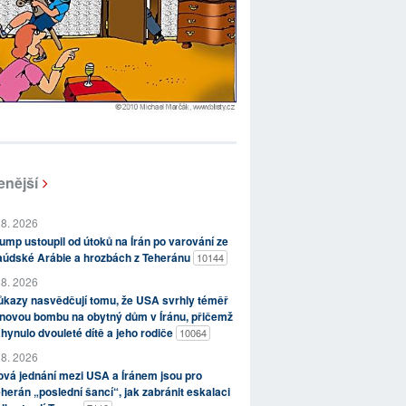
enější
 8. 2026
ump ustoupil od útoků na Írán po varování ze
aúdské Arábie a hrozbách z Teheránu
10144
 8. 2026
kazy nasvědčují tomu, že USA svrhly téměř
novou bombu na obytný dům v Íránu, přičemž
hynulo dvouleté dítě a jeho rodiče
10064
 8. 2026
vá jednání mezi USA a Íránem jsou pro
herán „poslední šancí“, jak zabránit eskalaci