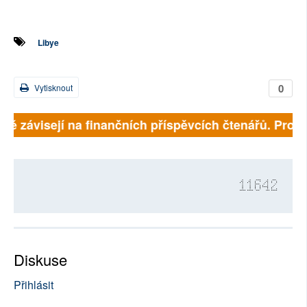
Libye
0
Vytisknout
lně závisejí na finančních příspěvcích čtenářů. Prosí
11642
Diskuse
Přihlásit