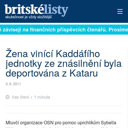
ě závisejí na finančních příspěvcích čtenářů. Prosíme,
PŘIHLÁSIT
AKTUÁLNÍ VYDÁNÍ
Žena vinící Kaddáfího
ARCHIV
jednotky ze znásilnění byla
deportována z Kataru
ROZHOVORY
TÉMATA
3. 6. 2011
NEJČTENĚJŠÍ ZA 7 DNÍ
čas čtení < 1 minuta
AUTOŘI
PŘÍSPĚVKY NA PROVOZ
Mluvčí organizace OSN pro pomoc uprchlíkům Sybella