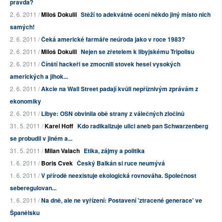
pravda?
2. 6. 2011 /
Miloš Dokulil
Stěží to adekvátně ocení někdo jiný místo nich
samých!
2. 6. 2011 /
Čeká americké farmáře neúroda jako v roce 1983?
2. 6. 2011 /
Miloš Dokulil
Nejen se zřetelem k libyjskému Tripolisu
2. 6. 2011 /
Čínští hackeři se zmocnili stovek hesel vysokých
amerických a jihok...
2. 6. 2011 /
Akcie na Wall Street padají kvůli nepříznivým zprávám z
ekonomiky
2. 6. 2011 /
Libye: OSN obvinila obě strany z válečných zločinů
31. 5. 2011 /
Karel Hoff
Kdo radikalizuje ulici aneb pan Schwarzenberg
se probudil v jiném a...
31. 5. 2011 /
Milan Valach
Etika, zájmy a politika
1. 6. 2011 /
Boris Cvek
Český Balkán si ruce neumývá
1. 6. 2011 /
V přírodě neexistuje ekologická rovnováha. Společnost
seberegulovan...
1. 6. 2011 /
Na dně, ale ne vyřízení: Postavení 'ztracené generace' ve
Španělsku