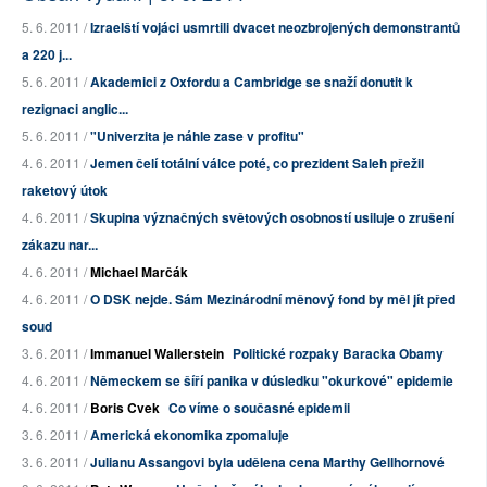
5. 6. 2011 /
Izraelští vojáci usmrtili dvacet neozbrojených demonstrantů
a 220 j...
5. 6. 2011 /
Akademici z Oxfordu a Cambridge se snaží donutit k
rezignaci anglic...
5. 6. 2011 /
"Univerzita je náhle zase v profitu"
4. 6. 2011 /
Jemen čelí totální válce poté, co prezident Saleh přežil
raketový útok
4. 6. 2011 /
Skupina význačných světových osobností usiluje o zrušení
zákazu nar...
4. 6. 2011 /
Michael Marčák
4. 6. 2011 /
O DSK nejde. Sám Mezinárodní měnový fond by měl jít před
soud
3. 6. 2011 /
Immanuel Wallerstein
Politické rozpaky Baracka Obamy
4. 6. 2011 /
Německem se šíří panika v dúsledku "okurkové" epidemie
4. 6. 2011 /
Boris Cvek
Co víme o současné epidemii
3. 6. 2011 /
Americká ekonomika zpomaluje
3. 6. 2011 /
Julianu Assangovi byla udělena cena Marthy Gellhornové