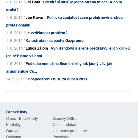
1. 6. 2011 /
Jiří Baťa
Odebírání titulů je jedna strana mince. A co ta
druhá?
1. 6. 2011 /
Jan Kavan
Politická zaujatost zase přebíjí novinářskou
profesionalitu
1. 6. 2011 /
Je vzdělanost problém?
1. 6. 2011 /
Katastrofální úspěchy Gazpromu
1. 6. 2011 /
Luboš Zálom
Ayn Randová a šílené představy jejích kritiků
(na něž jsme všichni ...
1. 6. 2011 /
Počítače nemají na finanční trhy tak jasný vliv, jak
argumentuje Cu...
14. 5. 2011 /
Hospodaření OSBL za duben 2011
Britské listy
O nás - Britské listy
Stanovy OSBL
Kontakty
Vzkaz redakci
Opravy
Informace pro autory
Reklama
Příspěvky