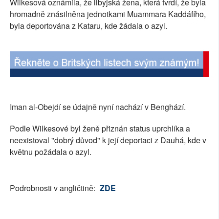
Wilkesová oznámila, že libyjská žena, která tvrdí, že byla
SOCIÁLNÍ SÍTĚ
hromadně znásilněna jednotkami Muammara Kaddáfího,
byla deportována z Kataru, kde žádala o azyl.
RUBRIKY
PLNÁ VERZE STRÁNEK
Iman al-Obejdí se údajně nyní nachází v Benghází.
Podle Wilkesové byl ženě přiznán status uprchlíka a
neexistoval "dobrý důvod" k její deportaci z Dauhá, kde v
květnu požádala o azyl.
Podrobnosti v angličtině:
ZDE