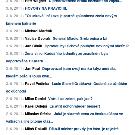
3. 6. 2011 /
Petr Wagner
U předraženého hrobu neznámého vojína...
3. 6. 2011 /
HOVORY NA PRAVICI III.
3. 6. 2011 /
"Okurková" nákaza je patrně způsobena zcela novým
kmenem bakterie
3. 6. 2011 /
Michael Marčák
3. 6. 2011 /
Václav Dvořák
Generál Mladić, Srebrenica a lži
3. 6. 2011 /
Jan Čihák
Opravdu byli Srbové pouhými nevinnými oběťmi?
3. 6. 2011 /
Žena vinící Kaddáfího jednotky ze znásilnění byla
deportována z Kataru
3. 6. 2011 /
Jan Paul
Doprovázel jsem svoji matku když umírala,
hledám práci s touto kval...
3. 6. 2011 /
Pavel Pečínka
Lucie Sharrii Oračková: Osobně se už těším
do důchodu
2. 6. 2011 /
Milan Daniel
Vrátí-li se zelení, pak jací?
2. 6. 2011 /
Karel Dolejší
Es wird schon wieder besser!
2. 6. 2011 /
Miloslav Štěrba
Jaká je vlastně cena za českou účast ve
válkách a jiné pitomé otáz...
2. 6. 2011 /
Miloš Dokulil
Říká-li ministr pravdy jen část, je to ještě