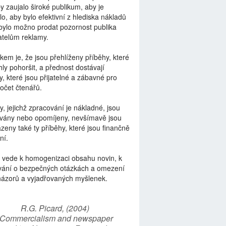
by zaujalo široké publikum, aby je
lo, aby bylo efektivní z hlediska nákladů
bylo možno prodat pozornost publika
telům reklamy.
kem je, že jsou přehlíženy příběhy, které
ly pohoršit, a přednost dostávají
y, které jsou přijatelné a zábavné pro
počet čtenářů.
y, jejichž zpracování je nákladné, jsou
vány nebo opomíjeny, nevšímavě jsou
zeny také ty příběhy, které jsou finančně
ní.
 vede k homogenizaci obsahu novin, k
vání o bezpečných otázkách a omezení
názorů a vyjadřovaných myšlenek.
R.G. Picard, (2004)
“Commercialism and newspaper