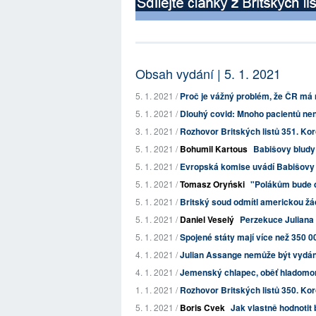
Obsah vydání | 5. 1. 2021
5. 1. 2021 /
Proč je vážný problém, že ČR má 
5. 1. 2021 /
Dlouhý covid: Mnoho pacientů není
3. 1. 2021 /
Rozhovor Britských listů 351. Koro
5. 1. 2021 /
Bohumil Kartous
Babišovy bludy
5. 1. 2021 /
Evropská komise uvádí Babišovy l
5. 1. 2021 /
Tomasz Oryński
"Polákům bude d
5. 1. 2021 /
Britský soud odmítl americkou žád
5. 1. 2021 /
Daniel Veselý
Perzekuce Juliana
5. 1. 2021 /
Spojené státy mají více než 350 
4. 1. 2021 /
Julian Assange nemůže být vydán k
4. 1. 2021 /
Jemenský chlapec, oběť hladomoru
1. 1. 2021 /
Rozhovor Britských listů 350. Kor
5. 1. 2021 /
Boris Cvek
Jak vlastně hodnotit b