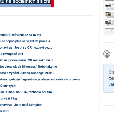
nejhorší míru nákaz na světě
 schopno plně se vrátit do práce a...
navirus: Jestli se ČR nezbaví dez...
 o Evropské unii
ži na pravou míru: ČR má vakcínu dí...
ovoleno slavit Silvestra." Nebo taky ne
St
ost o vydání Juliana Assange, hroz...
for
 Assangeho je flagrantním pošlapáním svobody projevu
Ja
000 mrtvých
e stíhání do USA, rozhodla britská...
, váží 7 kg
onavirus: Je to celé komplot!
eletrii