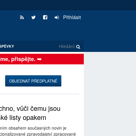
Přihlásit
SPĚVKY
, přispějte. ➥
OBJEDNAT PŘEDPLATNÉ
hno, vůči čemu jsou
ské listy opakem
ním obsahem současných novin je
ionalizované zpravodajství zpracované