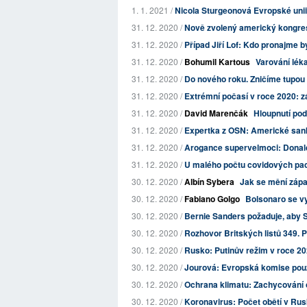
1. 1. 2021 /
Nicola Sturgeonová Evropské unii
31. 12. 2020 /
Nově zvolený americký kongre
31. 12. 2020 /
Případ Jiří Lof: Kdo pronajme 
31. 12. 2020 /
Bohumil Kartous
Varování lék
31. 12. 2020 /
Do nového roku. Zničíme tupou 
31. 12. 2020 /
Extrémní počasí v roce 2020: z
31. 12. 2020 /
David Marenčák
Hloupnutí po
31. 12. 2020 /
Expertka z OSN: Americké sankc
31. 12. 2020 /
Arogance supervelmoci: Donald 
31. 12. 2020 /
U malého počtu covidových paci
30. 12. 2020 /
Albín Sybera
Jak se mění zápa
30. 12. 2020 /
Fabiano Golgo
Bolsonaro se vy
30. 12. 2020 /
Bernie Sanders požaduje, aby Se
30. 12. 2020 /
Rozhovor Britských listů 349. 
30. 12. 2020 /
Rusko: Putinův režim v roce 2021
30. 12. 2020 /
Jourová: Evropská komise použ
30. 12. 2020 /
Ochrana klimatu: Zachycování o
30. 12. 2020 /
Koronavirus: Počet obětí v Rusku