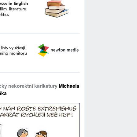
icky nekorektní karikatury
Michaela
áka