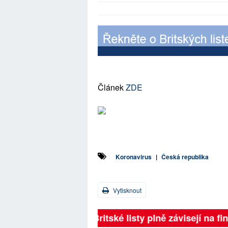
Článek
ZDE
Koronavirus
|
Česká republika
Vytisknout
Britské listy plně závisejí na f