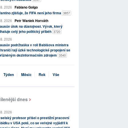
 8. 2026
Fabiano Golgo
fantino zjišťuje, že FIFA není jeho firma
3857
 8. 2026
Petr Waniek Horváth
ausův útok na důstojnost. Výrok, který
haluje celý jeho politický příběh
3720
 8. 2026
ausův podržtaška v roli Babišova ministra
hraničí tají úzké technologické propojení se
přízněným dezinformačním zdrojem
3540
Týden
Měsíc
Rok
Vše
ílenější dnes
 8. 2026
raelský profesor přišel o prestižní pracovní
bídku v USA poté, co se veřejně vyjádřil k
tuaci v Gaze. Nyní mu univerzita vyplatí 250