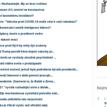
: Nezhasínejte. My se brzo vrátíme
sman (41) zemřel na koronavirus
byt beznohému invalidovi?
aře: "Vakcína proti COVID-19 může vést k vaší robotizaci"
konstrukcí umělé inteligence lidstvo?
áplavy, bouře a pronikavé vedro
d tlakem moci
e proti Sýrii by měly být zrušeny
Trump povolil Íránu import vakcíny pr...
entů se vyvinuly závažné psychotické ...
dní vidění světa v protizápadní
smívá mučení, jemuž byla podrobena bývalá prezidentk...
nát hlasoval o další pomoci pracujíc...
Pandemie. Znamená to, že Babiš a Zema...
Nejčt
 "vyvolá rozhodující střet s diside...
ije mechanismus vymáhání právního stát...
2.
xidu uhličitého nás nezachrání
Tr
 je třikrát vyšší, než oficiální údaj