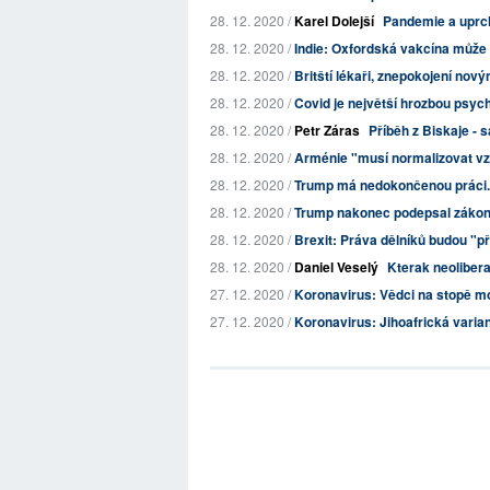
28. 12. 2020 /
Karel Dolejší
Pandemie a uprch
28. 12. 2020 /
Indie: Oxfordská vakcína může 
28. 12. 2020 /
Britští lékaři, znepokojení no
28. 12. 2020 /
Covid je největší hrozbou psyc
28. 12. 2020 /
Petr Záras
Příběh z Biskaje - 
28. 12. 2020 /
Arménie "musí normalizovat v
28. 12. 2020 /
Trump má nedokončenou práci. Rep
28. 12. 2020 /
Trump nakonec podepsal zákon 
28. 12. 2020 /
Brexit: Práva dělníků budou "p
28. 12. 2020 /
Daniel Veselý
Kterak neoliber
27. 12. 2020 /
Koronavirus: Vědci na stopě mož
27. 12. 2020 /
Koronavirus: Jihoafrická varian