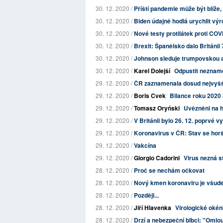
30. 12. 2020 /
Příští pandemie může být blíže, 
30. 12. 2020 /
Biden údajně hodlá urychlit vý
30. 12. 2020 /
Nové testy protilátek proti COVI
30. 12. 2020 /
Brexit: Španělsko dalo Británii
30. 12. 2020 /
Johnson sleduje trumpovskou ag
30. 12. 2020 /
Karel Dolejší
Odpustit nezna
29. 12. 2020 /
ČR zaznamenala dosud nejvyšší 
29. 12. 2020 /
Boris Cvek
Bilance roku 2020
29. 12. 2020 /
Tomasz Oryński
Uvězněni na h
29. 12. 2020 /
V Británii bylo 26. 12. poprvé v
29. 12. 2020 /
Koronavirus v ČR: Stav se horš
29. 12. 2020 /
Vakcína
29. 12. 2020 /
Giorgio Cadorini
Virus nezná st
28. 12. 2020 /
Proč se nechám očkovat
28. 12. 2020 /
Nový kmen koronaviru je všude,
28. 12. 2020 /
Později...
28. 12. 2020 /
Jiří Hlavenka
Virologické oké
28. 12. 2020 /
Drzí a nebezpeční blbci: "Oml