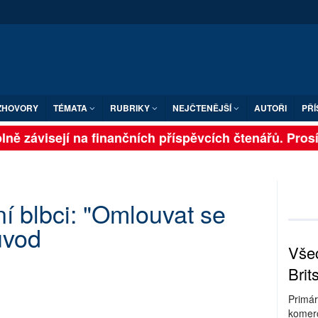
ZHOVORY
TÉMATA
RUBRIKY
NEJČTENĚJŠÍ
AUTOŘI
PŘÍ
ně závisejí na finančních příspěvcích čtenářů. Prosíme
í blbci: "Omlouvat se
ůvod
Všec
Brit
Primár
komerc