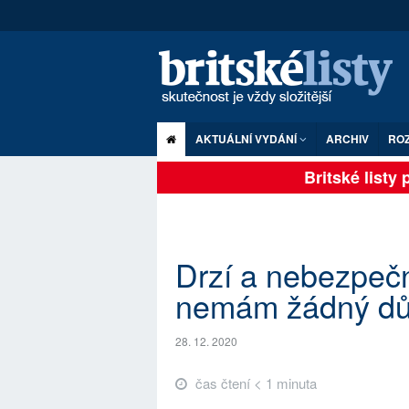
AKTUÁLNÍ VYDÁNÍ
ARCHIV
RO
Britské listy pl
Drzí a nebezpečn
nemám žádný d
28. 12. 2020
čas čtení < 1 minuta