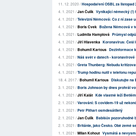
11. 12. 2020 /
Hospodaření OSBL za listopad
4. 1. 2021 /
Jan Čulík
Vynikající německý (!) 
4. 1. 2021 /
Televizní Němcová: Co z ní zase u
4. 1. 2021 /
Boris Cvek
Božena Němcová v te
4. 1. 2021 /
Ludmila Hamplová
Průmysl odpůrc
4. 1. 2021 /
Jiří Hlavenka
Koronavirus: Češi k
4. 1. 2021 /
Bohumil Kartous
Dezinformace k
4. 1. 2021 /
Náš svět v datech - koronavirové
4. 1. 2021 /
Greta Thunberg: Nebudu kritizovat 
4. 1. 2021 /
Trump hodinu nutil v telefonu rep
18. 4. 2017 /
Bohumil Kartous
Diskutujte na 
3. 1. 2021 /
Boris Johnson by dnes prohrál vol
4. 1. 2021 /
Jiří Kalát
Kde vlastně leží Betlé
2. 1. 2021 /
Varování: S covidem-19 už nekonč
2. 1. 2021 /
Petr Pithart osmdesátiletý
2. 1. 2021 /
Jan Čulík
Babišův pozoruhodně b
2. 1. 2021 /
Británie, jako Česko. Obě země se
1. 1. 2021 /
Milan Kohout
Vysmátá a nevysm