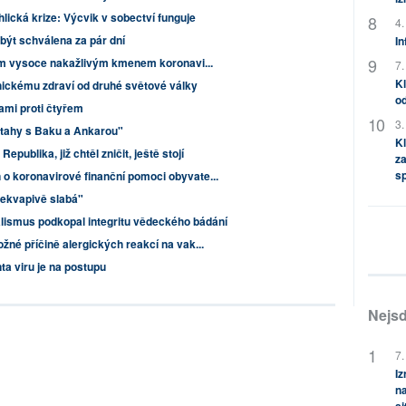
lická krize: Výcvik v sobectví funguje
4.
být schválena za pár dní
In
vým vysoce nakažlivým kmenem koronavi...
7.
Kl
hickému zdraví od druhé světové války
od
sami proti čtyřem
3.
ztahy s Baku a Ankarou"
Kl
ublika, již chtěl zničit, ještě stojí
za
s
o koronavirové finanční pomoci obyvate...
řekvapivě slabá"
alismus podkopal integritu vědeckého bádání
né příčině alergických reakcí na vak...
ta viru je na postupu
Nejsd
7.
Iz
na
si