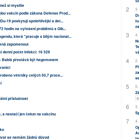
S
než si myslíte
3.
robu vakcín podle zákona Defense Prod...
Dů
tu
Du-19 poskytují spolehlivější a det...
za
 72 hodin na vyřešení problémů s Gib...
4.
endu, která "pracuje s bílým nacional...
No
mená zapomenout
Te
denní počet infekcí: 16 329
vá
 - Babiš přestává být hegemonem
2.
P
ranici
za
yrobeno větrníky celých 50,7 proce...
s
í
5.
Zá
4
átní příslušnost
3.
S
 a nestačí jen čekat na vakcínu
4.
Op
nko
Am
ouvat se nemám žádný důvod
i