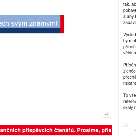
tak, a
pobavi
a aby 
zadava
Výsled
by moh
příběh
větší 
Příběh
zlehčo
přechá
riskant
To vše
refero
škály 
-1
inančních příspěvcích čtenářů. Prosíme, přispějte. ➥