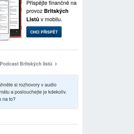
Přispějte finančně na
provoz
Britských
v mobilu.
Listů
CHCI PŘISPĚT
Podcast Britských listů
áhněte si rozhovory v audio
mátu a poslouchejte je kdekoliv.
k na to?