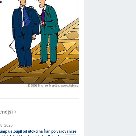
enější
 8. 2026
ump ustoupil od útoků na Írán po varování ze