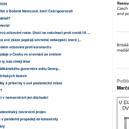
 2020
film o Boženě Němcové, kteří Češi ignorovali
dělali?
levizi
ů očkování roste. Útočí na vakcinaci proti covid-19. ...
e své zkáze popírají smrtelné nebezpečí, které j...
olem očkování proti koronaviru
 údaje o Česku ve srovnání se světem
ty, kdo chtějí létat
ublikánského guvernéra státu Georg...
Britských listech
Polit
by a přišel by o své poslanecké místo
Marč
m?
í v nemocnicích jen důchodci
olestínský novoroční projev
 v pandemii propadají do katastrofy
átý