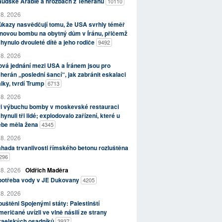
aúdské Arábie a hrozbách z Teheránu
10110
 8. 2026
kazy nasvědčují tomu, že USA svrhly téměř
novou bombu na obytný dům v Íránu, přičemž
hynulo dvouleté dítě a jeho rodiče
9492
 8. 2026
vá jednání mezi USA a Íránem jsou pro
herán „poslední šancí“, jak zabránit eskalaci
lky, tvrdí Trump
6713
 8. 2026
ři výbuchu bomby v moskevské restauraci
hynuli tři lidé; explodovalo zařízení, které u
ebe měla žena
4345
 8. 2026
hada trvanlivosti římského betonu rozluštěna
296
 8. 2026
Oldřich Maděra
potřeba vody v JE Dukovany
4205
 8. 2026
uštěni Spojenými státy: Palestinští
eričané uvízli ve vlně násilí ze strany
zraelských osadníků
3937