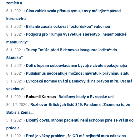
zemích a...
6. 1. 2021 /
Čína zablokovala přístup týmu, který měl zjistit původ
koronaviru
6. 1. 2021 /
Británie začala očkovat "oxfordskou" vakcínou
6. 1. 2021 /
Podporu pro Trumpa vysvětluje stereotyp "hegemonické
maskulinity"
6. 1. 2021 /
Trump "může před Bidenovou inaugurací odletět do
Skotska"
6. 1. 2021 /
Děti s lepším sebeovládáním bývají v životě spokojenější
6. 1. 2021 /
Putinismus neobsahuje možnost návratu k právnímu státu
5. 1. 2021 /
Evropská komise uvádí Babišovy lži na pravou míru: ČR má
vakcínu dí...
5. 1. 2021 /
Bohumil Kartous
Babišovy bludy o Evropské unii
30. 12. 2020 /
Rozhovor Britských listů 349. Pandemie. Znamená to, že
Babiš a Zema...
5. 1. 2021 /
Dlouhý covid: Mnoho pacientů není schopno plně se vrátit do
práce a...
5. 1. 2021 /
Proč je vážný problém, že ČR má nejhorší míru nákaz na