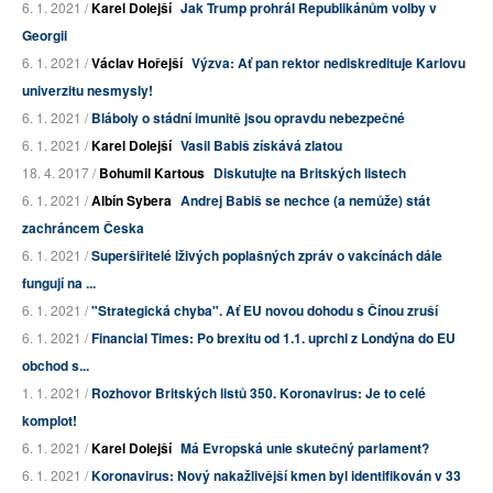
6. 1. 2021 /
Karel Dolejší
Jak Trump prohrál Republikánům volby v
Georgii
6. 1. 2021 /
Václav Hořejší
Výzva: Ať pan rektor nediskredituje Karlovu
univerzitu nesmysly!
6. 1. 2021 /
Bláboly o stádní imunitě jsou opravdu nebezpečné
6. 1. 2021 /
Karel Dolejší
Vasil Babiš získává zlatou
18. 4. 2017 /
Bohumil Kartous
Diskutujte na Britských listech
6. 1. 2021 /
Albín Sybera
Andrej Babiš se nechce (a nemůže) stát
zachráncem Česka
6. 1. 2021 /
Superšiřitelé lživých poplašných zpráv o vakcínách dále
fungují na ...
6. 1. 2021 /
"Strategická chyba". Ať EU novou dohodu s Čínou zruší
6. 1. 2021 /
Financial Times: Po brexitu od 1.1. uprchl z Londýna do EU
obchod s...
1. 1. 2021 /
Rozhovor Britských listů 350. Koronavirus: Je to celé
komplot!
6. 1. 2021 /
Karel Dolejší
Má Evropská unie skutečný parlament?
6. 1. 2021 /
Koronavirus: Nový nakažlivější kmen byl identifikován v 33