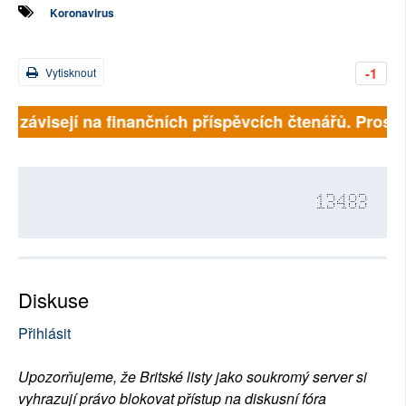
Koronavirus
-1
Vytisknout
ně závisejí na finančních příspěvcích čtenářů. Prosím
13483
Diskuse
Přihlásit
Upozorňujeme, že Britské listy jako soukromý server si
vyhrazují právo blokovat přístup na diskusní fóra