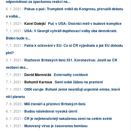
odpovědnost za zpackanou reakci na...
6. 1. 2021 /
Pokus o puč: Trumpisté vnikli do Kongresu, přerušili debatu
o volbá...
7. 1. 2021 /
Karel Dolejší
Puč v USA: Útočníci měli v budově komplice
7. 1. 2021 /
USA: V Georgii vyhráli doplňovací volby oba demokraté.
Biden bude o...
7. 1. 2021 /
Fakta k očkování v EU: Co si ČR vyjednala a jak EU dohodu
plní?
3. 1. 2021 /
Rozhovor Britských listů 351. Koronavirus: Jestli se ČR
nezbaví dez...
7. 1. 2021 /
David Marenčák
Externality covidové
7. 1. 2021 /
Bohumil Kartous
Sami sobě žábou na prameni
7. 1. 2021 /
OSN varuje: Bohaté země nesnižují urgentně emise, které
ničí planetu
7. 6. 2020 /
Milí čtenáři a příznivci Britských listů
6. 1. 2021 /
Budou následovat vysoká úmrtí
6. 1. 2021 /
ČR je nejintenzivněji nakaženou zemí na celém světě
6. 1. 2021 /
Mutovaný virus je časovanou bombou