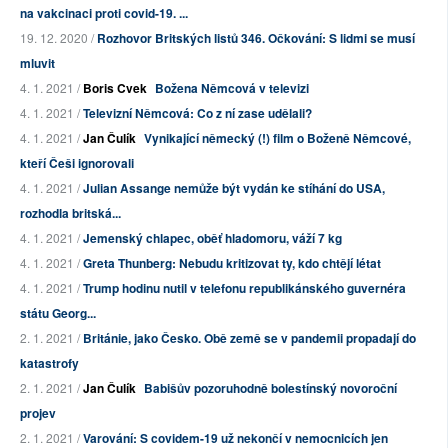
na vakcinaci proti covid-19. ...
19. 12. 2020 /
Rozhovor Britských listů 346. Očkování: S lidmi se musí
mluvit
4. 1. 2021 /
Boris Cvek
Božena Němcová v televizi
4. 1. 2021 /
Televizní Němcová: Co z ní zase udělali?
4. 1. 2021 /
Jan Čulík
Vynikající německý (!) film o Boženě Němcové,
kteří Češi ignorovali
4. 1. 2021 /
Julian Assange nemůže být vydán ke stíhání do USA,
rozhodla britská...
4. 1. 2021 /
Jemenský chlapec, oběť hladomoru, váží 7 kg
4. 1. 2021 /
Greta Thunberg: Nebudu kritizovat ty, kdo chtějí létat
4. 1. 2021 /
Trump hodinu nutil v telefonu republikánského guvernéra
státu Georg...
2. 1. 2021 /
Británie, jako Česko. Obě země se v pandemii propadají do
katastrofy
2. 1. 2021 /
Jan Čulík
Babišův pozoruhodně bolestínský novoroční
projev
2. 1. 2021 /
Varování: S covidem-19 už nekončí v nemocnicích jen