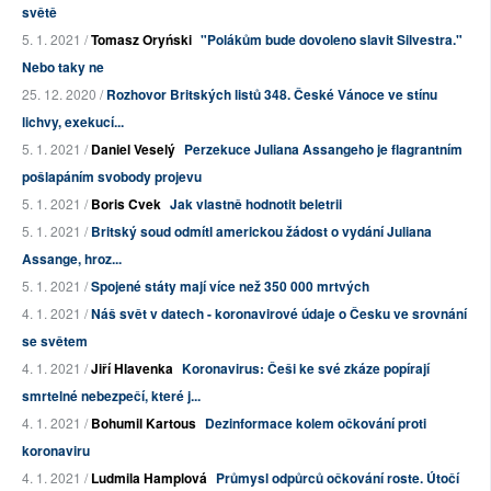
světě
5. 1. 2021 /
Tomasz Oryński
"Polákům bude dovoleno slavit Silvestra."
Nebo taky ne
25. 12. 2020 /
Rozhovor Britských listů 348. České Vánoce ve stínu
lichvy, exekucí...
5. 1. 2021 /
Daniel Veselý
Perzekuce Juliana Assangeho je flagrantním
pošlapáním svobody projevu
5. 1. 2021 /
Boris Cvek
Jak vlastně hodnotit beletrii
5. 1. 2021 /
Britský soud odmítl americkou žádost o vydání Juliana
Assange, hroz...
5. 1. 2021 /
Spojené státy mají více než 350 000 mrtvých
4. 1. 2021 /
Náš svět v datech - koronavirové údaje o Česku ve srovnání
se světem
4. 1. 2021 /
Jiří Hlavenka
Koronavirus: Češi ke své zkáze popírají
smrtelné nebezpečí, které j...
4. 1. 2021 /
Bohumil Kartous
Dezinformace kolem očkování proti
koronaviru
4. 1. 2021 /
Ludmila Hamplová
Průmysl odpůrců očkování roste. Útočí