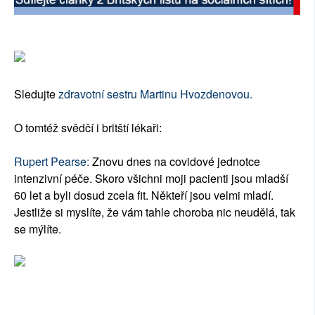
SOCIÁLNÍ SÍTĚ
RUBRIKY
PLNÁ VERZE STRÁNEK
Sledujte
zdravotní sestru Martinu Hvozdenovou.
O tomtéž svědčí i britští lékaři:
Rupert Pearse:
Znovu dnes na covidové jednotce
intenzivní péče. Skoro všichni moji pacienti jsou mladší
60 let a byli dosud zcela fit. Někteří jsou velmi mladí.
Jestliže si myslíte, že vám tahle choroba nic neudělá, tak
se mýlíte.