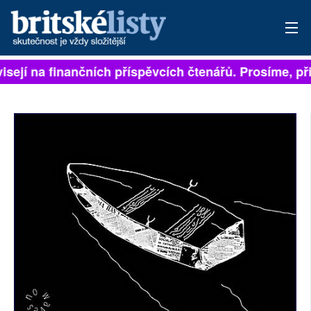
sejí na finančních příspěvcích čtenářů. Prosíme, přisp
PŘIHLÁSIT
AKTUÁLNÍ VYDÁNÍ
ARCHIV
ROZHOVORY
TÉMATA
NEJČTENĚJŠÍ ZA 7 DNÍ
AUTOŘI
PŘÍSPĚVKY NA PROVOZ