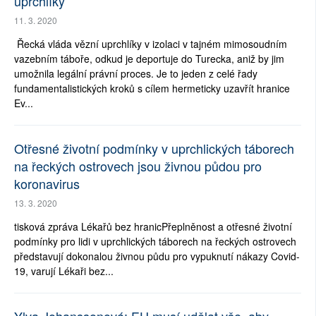
uprchlíky
11. 3. 2020
Řecká vláda vězní uprchlíky v izolaci v tajném mimosoudním
vazebním táboře, odkud je deportuje do Turecka, aniž by jim
umožnila legální právní proces. Je to jeden z celé řady
fundamentalistických kroků s cílem hermeticky uzavřít hranice
Ev...
Otřesné životní podmínky v uprchlických táborech
na řeckých ostrovech jsou živnou půdou pro
koronavirus
13. 3. 2020
tisková zpráva Lékařů bez hranicPřeplněnost a otřesné životní
podmínky pro lidi v uprchlických táborech na řeckých ostrovech
představují dokonalou živnou půdu pro vypuknutí nákazy Covid-
19, varují Lékaři bez...
Ylva Johanssonová: EU musí udělat vše, aby