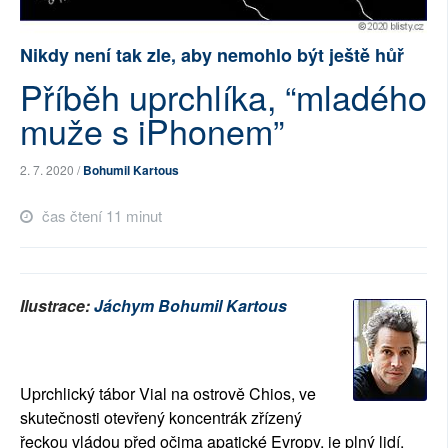
SOCIÁLNÍ SÍTĚ
Nikdy není tak zle, aby nemohlo být ještě hůř
RUBRIKY
Příběh uprchlíka, “mladého
muže s iPhonem”
PLNÁ VERZE STRÁNEK
2. 7. 2020 /
Bohumil Kartous
čas čtení 11 minut
Ilustrace: 
Jáchym Bohumil Kartous
Uprchlický tábor Vial na ostrově Chios, ve 
skutečnosti otevřený koncentrák zřízený 
řeckou vládou před očima apatické Evropy, je plný lidí. 