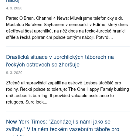
4. 3. 2020
Paraic O'Brien, Channel 4 News: Mluvili jsme telefonicky s dr.
Mustafou Burakem Sayhanem v nemocnici v Edirne, který dnes
ošetřoval šest uprchlíků, na něž dnes na řecko-turecké hranici
střílela řecká pohraniční policie ostrými náboji. Potvrdi...
Drastická situace v uprchlických táborech na
řeckých ostrovech se zhoršuje
9. 3. 2020
Zřejmě ultrapravičáci zapálili na ostrově Lesbos útočiště pro
rodiny. Řecká policie to toleruje: The One Happy Family building
on#Lesbos is burning. It provided valuable assistance to
refugees. Sure look...
New York Times: "Zacházejí s námi jako se
zvířaty." V tajném řeckém vazebním táboře pro