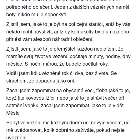
potřebného oblečení. Jeden z dalších vězněných neměl 
boty, nikdo mu je neposkytl.
Zjistil jsem, jaké to je být na policejní stanici, aniž by vás 
někdo mohl navštívit, aniž by komukoliv bylo umožněno 
přinést vám alespoň náhradní oblečení.
Zjistil jsem, jaké to je přemýšlet každou noc o tom, že 
marníte svůj život ve vězení, počítaje minuty, hodiny, dny, 
měsíce. S noční můrou, že budete počítat roky.
Viděl jsem lidi uvězněné rok či dva, bez života. Se 
strachem, že dopadnu jako oni.
Začal jsem zapomínat na obyčejné věci, třeba jaké to je, 
když jíte kovovou lžící, nebo jaké to je strávit večer při 
setmění venku, začal jsem zapomínat, jaké to je vidět 
Měsíc. 
Pobyt ve vězení mě každým dnem učí novým věcem, učí 
mě uvědomovat, kolik dobrého zažíváte, pokud nejste 
uvězněni.