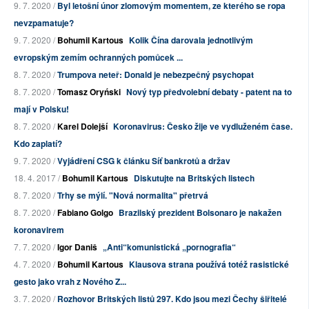
9. 7. 2020 /
Byl letošní únor zlomovým momentem, ze kterého se ropa
nevzpamatuje?
9. 7. 2020 /
Bohumil Kartous
Kolik Čína darovala jednotlivým
evropským zemím ochranných pomůcek ...
8. 7. 2020 /
Trumpova neteř: Donald je nebezpečný psychopat
8. 7. 2020 /
Tomasz Oryński
Nový typ předvolební debaty - patent na to
mají v Polsku!
8. 7. 2020 /
Karel Dolejší
Koronavirus: Česko žije ve vydluženém čase.
Kdo zaplatí?
9. 7. 2020 /
Vyjádření CSG k článku Síť bankrotů a držav
18. 4. 2017 /
Bohumil Kartous
Diskutujte na Britských listech
8. 7. 2020 /
Trhy se mýlí. "Nová normalita" přetrvá
8. 7. 2020 /
Fabiano Golgo
Brazilský prezident Bolsonaro je nakažen
koronavirem
7. 7. 2020 /
Igor Daniš
„Anti“komunistická „pornografia“
4. 7. 2020 /
Bohumil Kartous
Klausova strana používá totéž rasistické
gesto jako vrah z Nového Z...
3. 7. 2020 /
Rozhovor Britských listů 297. Kdo jsou mezi Čechy šiřitelé