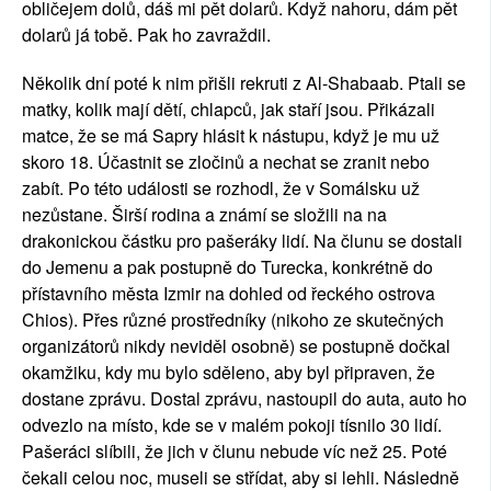
obličejem dolů, dáš mi pět dolarů. Když nahoru, dám pět 
dolarů já tobě. Pak ho zavraždil. 
Několik dní poté k nim přišli rekruti z Al-Shabaab. Ptali se 
matky, kolik mají dětí, chlapců, jak staří jsou. Přikázali 
matce, že se má Sapry hlásit k nástupu, když je mu už 
skoro 18. Účastnit se zločinů a nechat se zranit nebo 
zabít. Po této události se rozhodl, že v Somálsku už 
nezůstane. Širší rodina a známí se složili na na 
drakonickou částku pro pašeráky lidí. Na člunu se dostali 
do Jemenu a pak postupně do Turecka, konkrétně do 
přístavního města Izmir na dohled od řeckého ostrova 
Chios). Přes různé prostředníky (nikoho ze skutečných 
organizátorů nikdy neviděl osobně) se postupně dočkal 
okamžiku, kdy mu bylo sděleno, aby byl připraven, že 
dostane zprávu. Dostal zprávu, nastoupil do auta, auto ho 
odvezlo na místo, kde se v malém pokoji tísnilo 30 lidí. 
Pašeráci slíbili, že jich v člunu nebude víc než 25. Poté 
čekali celou noc, museli se střídat, aby si lehli. Následně 