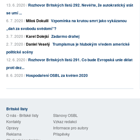
13. 6. 2020 /
Rozhovor Britských listů 292. Nevěřte, že autokratický stát
se umí ...
6. 7. 2020 /
Miloš Dokulil
Vzpomínka na krutou smrt jako vykázanou
„daň za svobodu svědomí“?
3. 7. 2020 /
Karel Dolejší
Zadarmo drahej
2. 7. 2020 /
Daniel Veselý
Trumpismus je hlubokým vředem americké
politické scény
12. 6. 2020 /
Rozhovor Britských listů 291. Co bude Evropská unie dělat
proti dez...
8. 6. 2020 /
Hospodaření OSBL za květen 2020
Britské listy
O nás - Britské listy
Stanovy OSBL
Kontakty
Vzkaz redakci
Opravy
Informace pro autory
Reklama
Příspěvky