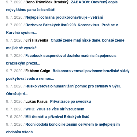
9. 7. 2020 /
Beno Trávníček Brodský
ZABABOV: Otevřený dopis
nejvyššímu panu železničáři
9. 7. 2020 /
Nejlepší ochrana proti koronaviru je - větrání
6. 7. 2020 /
Rozhovor Britských listů 298. Koronavirus: Proč se v
Karviné system...
9. 7. 2020 /
Jiří Hlavenka
Chudé země mají nízké daně, bohaté země
mají daně vysoké
9. 7. 2020 /
Facebook suspendoval dezinformační síť spojenou s
brazilským prezid...
9. 7. 2020 /
Fabiano Golgo
Bolsonaro vetoval povinnost brazilské vlády
poskytovat vodu a nemoc...
9. 7. 2020 /
Rusko vetovalo humanitární pomoc pro civilisty v Sýrii.
Ohrožuje tí...
9. 7. 2020 /
Lukáš Kraus
Privatizace po švédsku
8. 7. 2020 /
WHO: Virus se více šíří vzduchem
7. 6. 2020 /
Milí čtenáři a příznivci Britských listů
9. 7. 2020 /
Roční období končící letošním červnem je nejteplejším
obdobím všech...