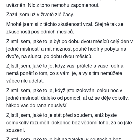
uvězněn. Nic z toho nemohu zapomenout.
Zažil jsem už v životě zlé časy.
Mnohé jsem si z těchto zkušeností vzal. Stejně tak ze 
zkušeností posledních měsíců.
Zjistil jsem, jaké to je být po dobu dvou měsíců celý den v 
jedné místnosti a mít možnost pouhé hodiny pobytu na 
dvoře, na slunci, po dobu dvou měsíců.
Zjistil jsem, jaké to je, když vaši přátelé a vaše rodina 
nemá ponětí o tom, co s vámi je, a vy s tím nemůžete 
vůbec nic udělat.
Zjistil jsem, jaké to je, když jste izolováni celou noc v 
jedné místnosti daleko od pomoci, ať už se děje cokoliv. 
Nikdo vás do rána neuslyší.
Zjistil jsem, jaké to je stát před soudem, aniž byste 
čemukoliv rozuměli, dokonce bez vědomí toho, za co jste 
souzeni.
Zjistil jsem, jaké to je být na trajektu v poutech a bez 