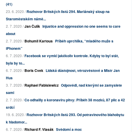
(41)
23. 6. 2020 /
Rozhovor Britských listů 294. Mariánský sloup na
Staroměstském námě...
2. 7. 2020 /
Jan Čulík
Injustice and oppression no one seems to care
about
2. 7. 2020 /
Bohumil Kartous
Příběh uprchlíka, “mladého muže s
iPhonem”
6. 7. 2020 /
Facebook se vymkl jakékoliv kontrole. Kdyby to byl stát,
byla by to...
6. 7. 2020 /
Boris Cvek
Lidská důstojnost, věrozvěstové a Mistr Jan
Hus
3. 7. 2020 /
Raphael Fabisiewicz
Odpovědi, nad kterými se zamyslete
sami
2. 7. 2020 /
Co odhalily o koronaviru pitvy: Příběh 38 mozků, 87 plic a 42
srdcí
19. 6. 2020 /
Rozhovor Britských listů 293. Od potravinového blahobytu
k hladomor...
6. 7. 2020 /
Richard F. Vlasák
Svědomí a moc