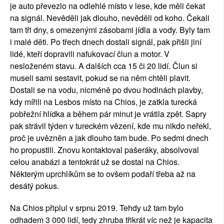
je auto převezlo na odlehlé místo v lese, kde měli čekat 
na signál. Nevěděli jak dlouho, nevěděli od koho. Čekali 
tam tři dny, s omezenými zásobami jídla a vody. Byly tam 
i malé děti. Po třech dnech dostali signál, pak přišli jiní 
lidé, kteří dopravili nafukovací člun a motor. V 
nesloženém stavu. A dalších cca 15 či 20 lidí. Člun si 
museli sami sestavit, pokud se na něm chtěli plavit. 
Dostali se na vodu, nicméně po dvou hodinách plavby, 
kdy mířili na Lesbos místo na Chios, je zatkla turecká 
pobřežní hlídka a během pár minut je vrátila zpět. Sapry 
pak strávil týden v tureckém vězení, kde mu nikdo neřekl, 
proč je uvězněn a jak dlouho tam bude. Po sedmi dnech 
ho propustili. Znovu kontaktoval pašeráky, absolvoval 
celou anabázi a tentokrát už se dostal na Chios. 
Některým uprchlíkům se to ovšem podaří třeba až na 
desátý pokus.
Na Chios připlul v srpnu 2019. Tehdy už tam bylo 
odhadem 3 000 lidí, tedy zhruba třikrát víc než je kapacita 