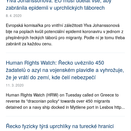
zabránila epidemii v uprchlických táborech
8. 4. 2020
Evropská komisařka pro vnitřní záležitosti Ylva Johanssonová
bije na poplach kvůli potenciální epidemii koronaviru v jednom z
přeplněných řeckých táborů pro migranty. Podle ní je tomu třeba
zabránit za každou cenu.
Human Rights Watch: Řecko uvěznilo 450
žadatelů o azyl na vojenském plavidle a vyhrožuje,
že je vrátí do zemí, kde čelí nebezpečí
11. 3. 2020
Human Rights Watch (HRW) on Tuesday called on Greece to
reverse its "draconian policy" towards over 450 migrants
detained on a navy ship docked in Mytilene port in Lesbos http...
Řecko fyzicky týrá uprchlíky na turecké hranici