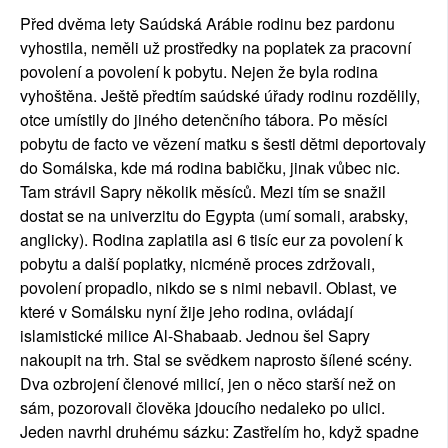
Před dvěma lety Saúdská Arábie rodinu bez pardonu 
vyhostila, neměli už prostředky na poplatek za pracovní 
povolení a povolení k pobytu. Nejen že byla rodina 
vyhoštěna. Ještě předtím saúdské úřady rodinu rozdělily, 
otce umístily do jiného detenčního tábora. Po měsíci 
pobytu de facto ve vězení matku s šesti dětmi deportovaly 
do Somálska, kde má rodina babičku, jinak vůbec nic. 
Tam strávil Sapry několik měsíců. Mezi tím se snažil 
dostat se na univerzitu do Egypta (umí somali, arabsky, 
anglicky). Rodina zaplatila asi 6 tisíc eur za povolení k 
pobytu a další poplatky, nicméně proces zdržovali, 
povolení propadlo, nikdo se s nimi nebavil. Oblast, ve 
které v Somálsku nyní žije jeho rodina, ovládají 
islamistické milice Al-Shabaab. Jednou šel Sapry 
nakoupit na trh. Stal se svědkem naprosto šílené scény. 
Dva ozbrojení členové milicí, jen o něco starší než on 
sám, pozorovali člověka jdoucího nedaleko po ulici. 
Jeden navrhl druhému sázku: Zastřelím ho, když spadne 