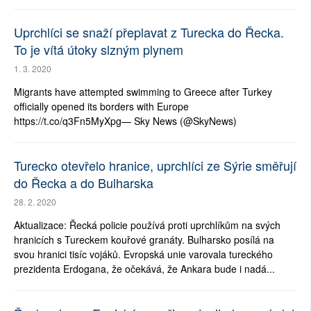
Uprchlíci se snaží přeplavat z Turecka do Řecka.
To je vítá útoky slzným plynem
1. 3. 2020
Migrants have attempted swimming to Greece after Turkey
officially opened its borders with Europe
https://t.co/q3Fn5MyXpg— Sky News (@SkyNews)
Turecko otevřelo hranice, uprchlíci ze Sýrie směřují
do Řecka a do Bulharska
28. 2. 2020
Aktualizace: Řecká policie používá proti uprchlíkům na svých
hranicích s Tureckem kouřové granáty. Bulharsko posílá na
svou hranici tisíc vojáků. Evropská unie varovala tureckého
prezidenta Erdogana, že očekává, že Ankara bude i nadá...