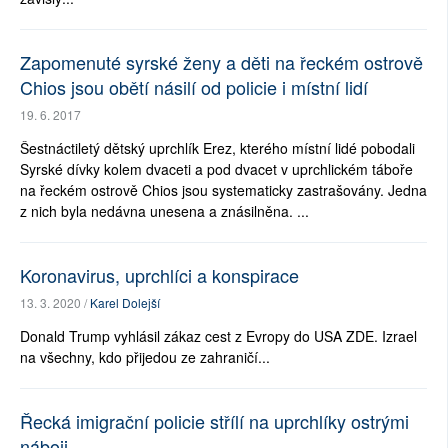
Zapomenuté syrské ženy a děti na řeckém ostrově
Chios jsou obětí násilí od policie i místní lidí
19. 6. 2017
Šestnáctiletý dětský uprchlík Erez, kterého místní lidé pobodali
Syrské dívky kolem dvaceti a pod dvacet v uprchlickém táboře
na řeckém ostrově Chios jsou systematicky zastrašovány. Jedna
z nich byla nedávna unesena a znásilněna. ...
Koronavirus, uprchlíci a konspirace
13. 3. 2020 /
Karel Dolejší
Donald Trump vyhlásil zákaz cest z Evropy do USA ZDE. Izrael
na všechny, kdo přijedou ze zahraničí...
Řecká imigrační policie střílí na uprchlíky ostrými
náboji