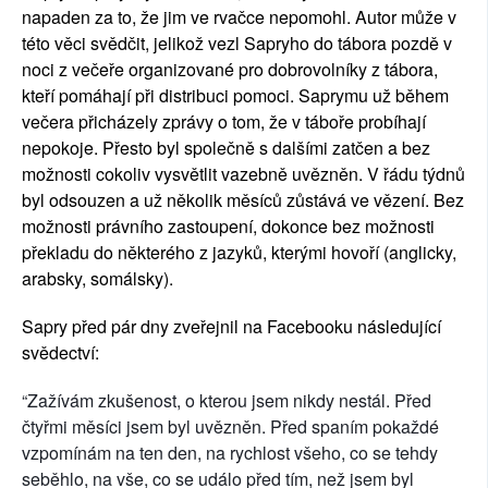
napaden za to, že jim ve rvačce nepomohl. Autor může v 
této věci svědčit, jelikož vezl Sapryho do tábora pozdě v 
noci z večeře organizované pro dobrovolníky z tábora, 
kteří pomáhají při distribuci pomoci. Saprymu už během 
večera přicházely zprávy o tom, že v táboře probíhají 
nepokoje. Přesto byl společně s dalšími zatčen a bez 
možnosti cokoliv vysvětlit vazebně uvězněn. V řádu týdnů 
byl odsouzen a už několik měsíců zůstává ve vězení. Bez 
možnosti právního zastoupení, dokonce bez možnosti 
překladu do některého z jazyků, kterými hovoří (anglicky, 
arabsky, somálsky).
Sapry před pár dny zveřejnil na Facebooku následující 
svědectví:
“Zažívám zkušenost, o kterou jsem nikdy nestál. Před 
čtyřmi měsíci jsem byl uvězněn. Před spaním pokaždé 
vzpomínám na ten den, na rychlost všeho, co se tehdy 
seběhlo, na vše, co se událo před tím, než jsem byl 