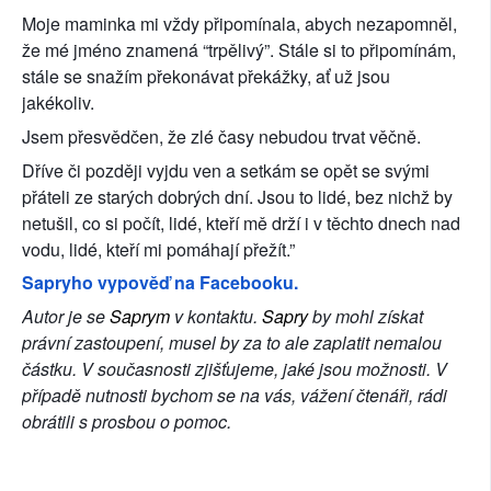
Moje maminka mi vždy připomínala, abych nezapomněl, 
že mé jméno znamená “trpělivý”. Stále si to připomínám, 
stále se snažím překonávat překážky, ať už jsou 
jakékoliv. 
Jsem přesvědčen, že zlé časy nebudou trvat věčně.
Dříve či později vyjdu ven a setkám se opět se svými 
přáteli ze starých dobrých dní. Jsou to lidé, bez nichž by 
netušil, co si počít, lidé, kteří mě drží i v těchto dnech nad 
vodu, lidé, kteří mi pomáhají přežít.”
Sapryho vypověď na Facebooku.
Autor je se 
Saprym 
v kontaktu. 
Sapry
 by mohl získat 
právní zastoupení, musel by za to ale zaplatit nemalou 
částku. V současnosti zjišťujeme, jaké jsou možnosti. V 
případě nutnosti bychom se na vás, vážení čtenáři, rádi 
obrátili s prosbou o pomoc.