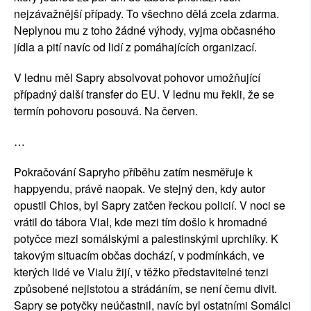
nejzávažnější případy. To všechno dělá zcela zdarma. 
Neplynou mu z toho žádné výhody, vyjma občasného 
jídla a pití navíc od lidí z pomáhajících organizací.
V lednu měl Sapry absolvovat pohovor umožňující 
případný další transfer do EU. V lednu mu řekli, že se 
termín pohovoru posouvá. Na červen.
…
Pokračování Sapryho příběhu zatím nesměřuje k 
happyendu, právě naopak. Ve stejný den, kdy autor 
opustil Chios, byl Sapry zatčen řeckou policií. V noci se 
vrátil do tábora Vial, kde mezi tím došlo k hromadné 
potyčce mezi somálskými a palestinskými uprchlíky. K 
takovým situacím občas dochází, v podmínkách, ve 
kterých lidé ve Vialu žijí, v těžko představitelné tenzi 
způsobené nejistotou a strádáním, se není čemu divit. 
Sapry se potyčky neúčastnil, navíc byl ostatními Somálci 