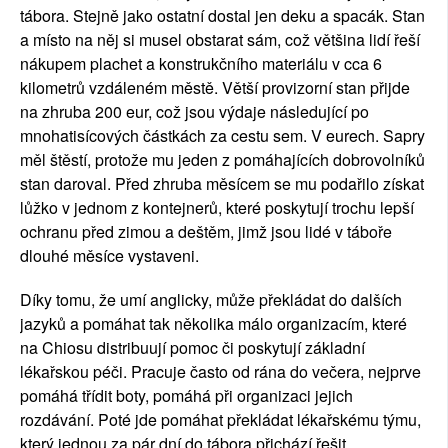
tábora. Stejně jako ostatní dostal jen deku a spacák. Stan 
a místo na něj si musel obstarat sám, což většina lidí řeší 
nákupem plachet a konstrukčního materiálu v cca 6 
kilometrů vzdáleném městě. Větší provizorní stan přijde 
na zhruba 200 eur, což jsou výdaje následující po 
mnohatisícových částkách za cestu sem. V eurech. Sapry 
měl štěstí, protože mu jeden z pomáhajících dobrovolníků 
stan daroval. Před zhruba měsícem se mu podařilo získat 
lůžko v jednom z kontejnerů, které poskytují trochu lepší 
ochranu před zimou a deštěm, jimž jsou lidé v táboře 
dlouhé měsíce vystaveni. 
Díky tomu, že umí anglicky, může překládat do dalších 
jazyků a pomáhat tak několika málo organizacím, které 
na Chiosu distribuují pomoc či poskytují základní 
lékařskou péči. Pracuje často od rána do večera, nejprve 
pomáhá třídit boty, pomáhá při organizaci jejich 
rozdávání. Poté jde pomáhat překládat lékařskému týmu, 
který jednou za pár dní do tábora přichází řešit 