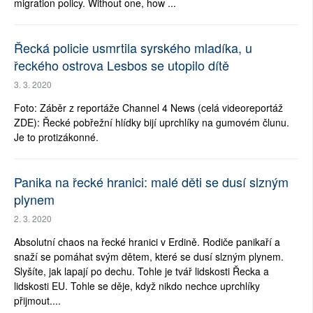
migration policy. Without one, how ...
Řecká policie usmrtila syrského mladíka, u
řeckého ostrova Lesbos se utopilo dítě
3. 3. 2020
Foto: Záběr z reportáže Channel 4 News (celá videoreportáž
ZDE): Řecké pobřežní hlídky bijí uprchlíky na gumovém člunu.
Je to protizákonné.
Panika na řecké hranici: malé děti se dusí slzným
plynem
2. 3. 2020
Absolutní chaos na řecké hranici v Erdině. Rodiče panikaří a
snaží se pomáhat svým dětem, které se dusí slzným plynem.
Slyšíte, jak lapají po dechu. Tohle je tvář lidskosti Řecka a
lidskosti EU. Tohle se děje, když nikdo nechce uprchlíky
přijmout....