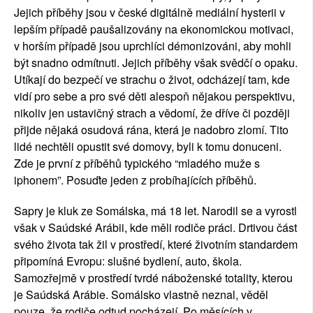
Jejich příběhy jsou v české digitálně mediální hysterii v 
lepším případě paušalizovány na ekonomickou motivaci, 
v horším případě jsou uprchlíci démonizováni, aby mohli 
být snadno odmítnuti. Jejich příběhy však svědčí o opaku. 
Utíkají do bezpečí ve strachu o život, odcházejí tam, kde 
vidí pro sebe a pro své děti alespoň nějakou perspektivu, 
nikoliv jen ustavičný strach a vědomí, že dříve či později 
přijde nějaká osudová rána, která je nadobro zlomí. Tito 
lidé nechtěli opustit své domovy, byli k tomu donuceni. 
Zde je první z příběhů typického “mladého muže s 
iphonem”. Posuďte jeden z probíhajících příběhů.
Sapry je kluk ze Somálska, má 18 let. Narodil se a vyrostl 
však v Saúdské Arábii, kde měli rodiče práci. Drtivou část 
svého života tak žil v prostředí, které životním standardem 
připomíná Evropu: slušné bydlení, auto, škola. 
Samozřejmě v prostředí tvrdé náboženské totality, kterou 
je Saúdská Arábie. Somálsko vlastně neznal, věděl 
pouze, že rodiče odtud pocházejí. Po měsících v 