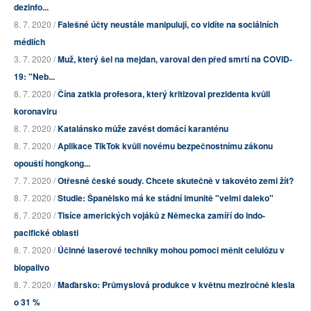
dezinfo...
8. 7. 2020 /
Falešné účty neustále manipulují, co vidíte na sociálních
médiích
3. 7. 2020 /
Muž, který šel na mejdan, varoval den před smrtí na COVID-
19: "Neb...
8. 7. 2020 /
Čína zatkla profesora, který kritizoval prezidenta kvůli
koronaviru
8. 7. 2020 /
Katalánsko může zavést domácí karanténu
8. 7. 2020 /
Aplikace TikTok kvůli novému bezpečnostnímu zákonu
opouští hongkong...
7. 7. 2020 /
Otřesné české soudy. Chcete skutečně v takovéto zemi žít?
8. 7. 2020 /
Studie: Španělsko má ke stádní imunitě "velmi daleko"
8. 7. 2020 /
Tisíce amerických vojáků z Německa zamíří do indo-
pacifické oblasti
8. 7. 2020 /
Účinné laserové techniky mohou pomoci měnit celulózu v
biopalivo
8. 7. 2020 /
Maďarsko: Průmyslová produkce v květnu meziročně klesla
o 31 %