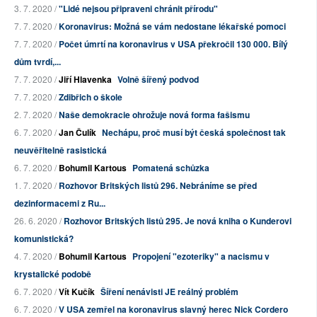
3. 7. 2020 /
"Lidé nejsou připraveni chránit přírodu"
7. 7. 2020 /
Koronavirus: Možná se vám nedostane lékařské pomoci
7. 7. 2020 /
Počet úmrtí na koronavirus v USA překročil 130 000. Bílý
dům tvrdí,...
7. 7. 2020 /
Jiří Hlavenka
Volně šířený podvod
7. 7. 2020 /
Zdibřich o škole
2. 7. 2020 /
Naše demokracie ohrožuje nová forma fašismu
6. 7. 2020 /
Jan Čulík
Nechápu, proč musí být česká společnost tak
neuvěřitelně rasistická
6. 7. 2020 /
Bohumil Kartous
Pomatená schůzka
1. 7. 2020 /
Rozhovor Britských listů 296. Nebráníme se před
dezinformacemi z Ru...
26. 6. 2020 /
Rozhovor Britských listů 295. Je nová kniha o Kunderovi
komunistická?
4. 7. 2020 /
Bohumil Kartous
Propojení "ezoteriky" a nacismu v
krystalické podobě
6. 7. 2020 /
Vít Kučík
Šíření nenávisti JE reálný problém
6. 7. 2020 /
V USA zemřel na koronavirus slavný herec Nick Cordero