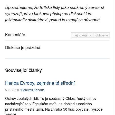
Upozorňujeme, že Britské listy jako soukromý server si
vyhrazují právo blokovat přístup na diskusní fóra
jakémukoliv diskutérovi, pokud to uznají za důvodné.
Komentáře
nejnovější
oblíbené
Diskuse je prázdná.
Související články
Hanba Evropy, zejména té střední
5. 3. 2020 /
Bohumil Kartous
Ostrov zoufalých lidí. To je současný Chios, řecký ostrov
nacházející se v Egejském moři, na dohled tureckého
přístavního města Izmir. Na zhruba 50 tisíc obyvatel, vysoce
závislý...