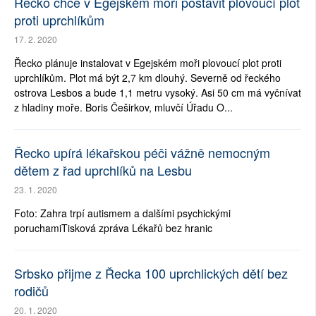
Řecko chce v Egejském moři postavit plovoucí plot
proti uprchlíkům
17. 2. 2020
Řecko plánuje instalovat v Egejském moři plovoucí plot proti
uprchlíkům. Plot má být 2,7 km dlouhý. Severně od řeckého
ostrova Lesbos a bude 1,1 metru vysoký. Asi 50 cm má vyčnívat
z hladiny moře. Boris Češirkov, mluvčí Úřadu O...
Řecko upírá lékařskou péči vážně nemocným
dětem z řad uprchlíků na Lesbu
23. 1. 2020
Foto: Zahra trpí autismem a dalšími psychickými
poruchamiTisková zpráva Lékařů bez hranic
Srbsko přijme z Řecka 100 uprchlických dětí bez
rodičů
20. 1. 2020