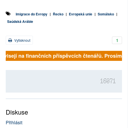
Imigrace do Evropy
|
Řecko
|
Evropská unie
|
Somálsko
|
Saúdská Arábie
1
Vytisknout
visejí na finančních příspěvcích čtenářů. Prosíme, při
16071
Diskuse
Přihlásit