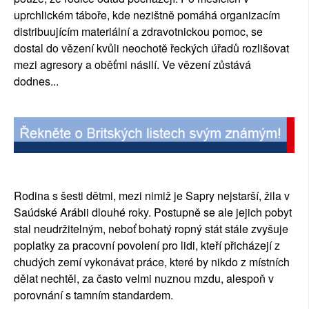
uprchlickém táboře, kde nezištně pomáhá organizacím 
distribuujícím materiální a zdravotnickou pomoc, se 
dostal do vězení kvůli neochotě řeckých úřadů rozlišovat 
mezi agresory a oběťmi násilí. Ve vězení zůstává 
dodnes... 
Rodina s šesti dětmi, mezi nimiž je Sapry nejstarší, žila v 
Saúdské Arábii dlouhé roky. Postupně se ale jejich pobyt 
stal neudržitelným, neboť bohatý ropný stát stále zvyšuje 
poplatky za pracovní povolení pro lidi, kteří přicházejí z 
chudých zemí vykonávat práce, které by nikdo z místních 
dělat nechtěl, za často velmi nuznou mzdu, alespoň v 
porovnání s tamním standardem. 