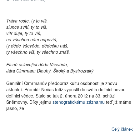
Tráva roste, ty to víš,
slunce svítí, ty to víš,
vítr duje, ty to víš,
na všechno nám odpovíš,
ty děde Vševěde, dědečku náš,
ty všechno víš, ty všechno znáš.
Píseň oslavující děda Vševěda,
Jára Cimrman: Dlouhý, Široký a Bystrozraký
Geniální Cimrmanův předobraz kultu osobnosti je znovu
aktuální. Premiér Nečas totiž vypustil do světa definici novou
definici vědce. Stalo se tak 2. února 2012 na 33. schůzi
Sněmovny. Díky jejímu
stenografickému záznamu
teď již máme
jasno, že
Celý článek