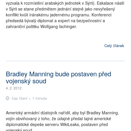
vyzvala k rozmístění arabských jednotek v Sýrii). Eskalace násilí
v Sýrii se stane předmětem jednání stejně jako nevyřešený
konflikt kvůli íránskému jadernému programu. Konferenci
předsedá bývalý diplomat a expert na bezpečnostní a
zahraniční politiku Wolfgang Ischinger.
Celý článek
Bradley Manning bude postaven před
vojenský soud
4. 2. 2012
čas čtení < 1 minuta
Americký armádní důstojník nařídil, aby byl Bradley Manning,
vojín obviňovaný z toho, že údajně předal tajné americké
diplomatické depeše serveru WikiLeaks, postaven před
vojenský soud.