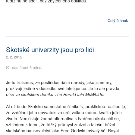
tudíž nutné sdělit bez zbytečného odkladu.
Celý článek
Skotské univerzity jsou pro lidi
2. 2. 2012
čas čtení 6 minut
Je to truismus, že postindustriální národy, jako jsme my,
přežívají jedině v důsledku své inteligence. Je to ale pravda,
píše ve skotském deníku The Herald Iain McWhirter.
Ať už bude Skotsko samostatné či nikoliv, praktickou realitou je,
že vzdělání jeho obyvatelstva určí velkou měrou kvalitu jejich
života. Neexistuje žádná alternativa k tvrdému úkolu učit se,
vzhledem k tomu, že těžký průmysl zmizel a falešní bůžci
skotského bankovnictví jako Fred Godwin [bývalý šéf Royal