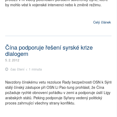
by mohlo vést k vojenské intervenci nebo k změně režimu.
Celý článek
Čína podporuje řešení syrské krize
dialogem
5. 2. 2012
čas čtení < 1 minuta
Navzdory čínskému vetu rezoluce Rady bezpečnosti OSN k Sýrii
stálý čínský zástupce při OSN Li Pao-tung prohlásil, že Čína
požaduje rychlé obnovení pořádku v zemi a podporuje úsilí Ligy
arabských států. Peking podporuje Syřany vedený politický
proces zahrnující všechny strany konfliktu.