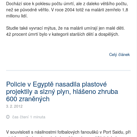
Dochází sice k poklesu počtu úmrtí, ale z daleko většího počtu,
než se původně věřilo. V roce 2004 totiž na malárii zemřelo 1,8
milionu lidí.
Studie také vyvrací mýtus, že na malárii umírají jen malé děti.
42 procent úmrtí bylo v kategorii starších dětí a dospělých.
Celý článek
Policie v Egyptě nasadila plastové
projektily a slzný plyn, hlášeno zhruba
600 zraněných
3. 2. 2012
čas čtení 1 minuta
V souvislosti s násilnostmi fotbalových fanoušků v Port Saidu, při