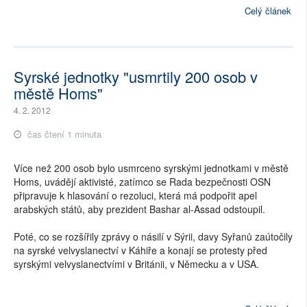
Celý článek
Syrské jednotky "usmrtily 200 osob v
městě Homs"
4. 2. 2012
čas čtení 1 minuta
Více než 200 osob bylo usmrceno syrskými jednotkami v městě
Homs, uvádějí aktivisté, zatímco se Rada bezpečnosti OSN
připravuje k hlasování o rezoluci, která má podpořit apel
arabských států, aby prezident Bashar al-Assad odstoupil.
Poté, co se rozšířily zprávy o násilí v Sýrii, davy Syřanů zaútočily
na syrské velvyslanectví v Káhiře a konají se protesty před
syrskými velvyslanectvími v Británii, v Německu a v USA.