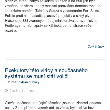
nichž ve středu zahynulo kolem 80 osob a na 250 jich bylo
zraněno, se včera konaly masivní protivládní demonstrace na
káhirském náměstí Tahrír, v Suezu a v samotném Port Saidu.
Policie proti nim nasadila plastové projektily a slzný plyn.
Hlášeno je 388 zraněných (údaj ministerstva zdravotnictví).
Podle agenturních zpráv se káhirská demonstrace večer
rozešla.
Celý článek
Exekutory této vlády a současného
systému se musí stát voliči
3. 2. 2012 /
Milan Dubský
čas čtení 7 minut
Člověk, dočasná pomíjející částečka jsoucna. Nahraď jsoucno
pojmy Zem, příroda, vesmír atd. to vše tu bylo i dříve bez