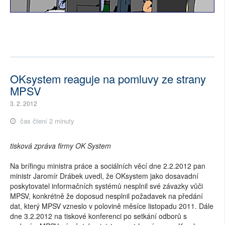
OKsystem reaguje na pomluvy ze strany
MPSV
3. 2. 2012
čas čtení 2 minuty
tisková zpráva firmy OK System
Na brífingu ministra práce a sociálních věcí dne 2.2.2012 pan
ministr Jaromír Drábek uvedl, že OKsystem jako dosavadní
poskytovatel informačních systémů nesplnil své závazky vůči
MPSV, konkrétně že doposud nesplnil požadavek na předání
dat, který MPSV vzneslo v polovině měsíce listopadu 2011. Dále
dne 3.2.2012 na tiskové konferenci po setkání odborů s