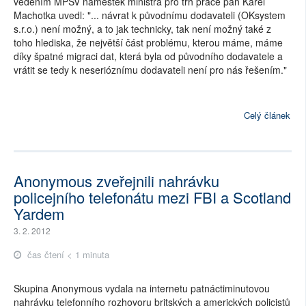
vedením MPSV náměstek ministra pro trh práce pan Karel
Machotka uvedl: "... návrat k původnímu dodavateli (OKsystem
s.r.o.) není možný, a to jak technicky, tak není možný také z
toho hlediska, že největší část problému, kterou máme, máme
díky špatné migraci dat, která byla od původního dodavatele a
vrátit se tedy k neserióznímu dodavateli není pro nás řešením."
Celý článek
Anonymous zveřejnili nahrávku
policejního telefonátu mezi FBI a Scotland
Yardem
3. 2. 2012
čas čtení < 1 minuta
Skupina Anonymous vydala na internetu patnáctiminutovou
nahrávku telefonního rozhovoru britských a amerických policistů