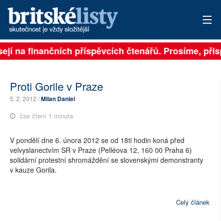
jí na finančních příspěvcích čtenářů. Prosíme, přispěj
PŘIHLÁSIT
AKTUÁLNÍ VYDÁNÍ
Proti Gorile v Praze
ARCHIV
5. 2. 2012 /
Milan Daniel
čas čtení 1 minuta
ROZHOVORY
V pondělí dne 6. února 2012 se od 18ti hodin koná před
TÉMATA
velvyslanectvím SR v Praze (Pelléova 12, 160 00 Praha 6)
solidární protestní shromáždění se slovenskými demonstranty
NEJČTENĚJŠÍ ZA 7 DNÍ
v kauze Gorila.
AUTOŘI
Celý článek
PŘÍSPĚVKY NA PROVOZ