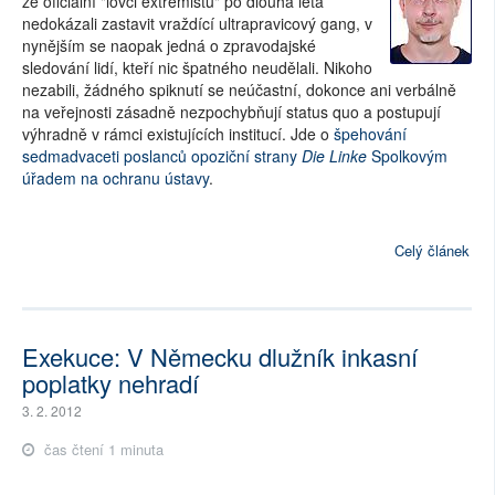
že oficiální "lovci extrémistů" po dlouhá léta
nedokázali zastavit vraždící ultrapravicový gang, v
nynějším se naopak jedná o zpravodajské
sledování lidí, kteří nic špatného neudělali. Nikoho
nezabili, žádného spiknutí se neúčastní, dokonce ani verbálně
na veřejnosti zásadně nezpochybňují status quo a postupují
výhradně v rámci existujících institucí. Jde o
špehování
sedmadvaceti poslanců opoziční strany
Die Linke
Spolkovým
úřadem na ochranu ústavy
.
Celý článek
Exekuce: V Německu dlužník inkasní
poplatky nehradí
3. 2. 2012
čas čtení 1 minuta