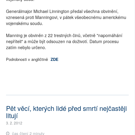
Generálmajor Michael Linnington předal všechna obvinění,
vznesená proti Manningovi, v pátek všeobecnému americkému
vojenskému soudu.
Manning je obviněn z 22 trestných činů, včetně "napomáhání
nepříteli" a může být odsouzen na doživotí. Datum procesu
zatím nebylo určeno.
Podrobnosti v angličtině
ZDE
Pět věcí, kterých lidé před smrtí nejčastěji
litují
3. 2. 2012
čas čtení 2 minuty