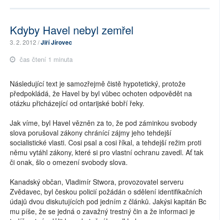
Kdyby Havel nebyl zemřel
3. 2. 2012 /
Jiří Jírovec
čas čtení 1 minuta
Následující text je samozřejmě čistě hypotetický, protože
předpokládá, že Havel by byl vůbec ochoten odpovědět na
otázku přicházející od ontarijské bobří řeky.
Jak víme, byl Havel vězněn za to, že pod záminkou svobody
slova porušoval zákony chránící zájmy jeho tehdejší
socialistické vlasti. Cosi psal a cosi říkal, a tehdejší režim proti
němu vytáhl zákony, které si pro vlastní ochranu zavedl. Ať tak
či onak, šlo o omezení svobody slova.
Kanadský občan, Vladimír Stwora, provozovatel serveru
Zvědavec, byl českou policií požádán o sdělení identifikačních
údajů dvou diskutujících pod jedním z článků. Jakýsi kapitán Bc
mu píše, že se jedná o zavažný trestný čin a že informaci je