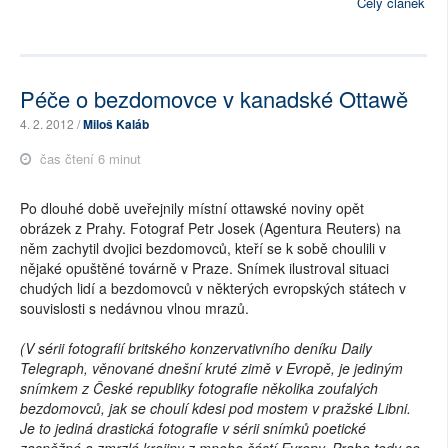
Celý článek
Péče o bezdomovce v kanadské Ottawě
4. 2. 2012 /
Miloš Kaláb
čas čtení 6 minut
Po dlouhé době uveřejnily místní ottawské noviny opět
obrázek z Prahy. Fotograf Petr Josek (Agentura Reuters) na
něm zachytil dvojici bezdomovců, kteří se k sobě choulili v
nějaké opuštěné továrně v Praze. Snímek ilustroval situaci
chudých lidí a bezdomovců v některých evropských státech v
souvislosti s nedávnou vlnou mrazů.
(V sérii fotografií britského konzervativního deníku Daily
Telegraph, věnované dnešní kruté zimě v Evropě, je jediným
snímkem z České republiky fotografie několika zoufalých
bezdomovců, jak se choulí kdesi pod mostem v pražské Libni.
Je to jediná drastická fotografie v sérii snímků poetické
zasněžné a zmrzlé krajiny z mnoha částí Evropy. Praha tedy se