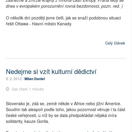
dnes v evropském porozumění rovná bezdomovci, pozn. red. )
O několik dní později jsme četli, jak se snaží podobnou situaci
řešit Ottawa - hlavní město Kanady.
Celý článek
Nedejme si vzít kulturní dědictví
3. 2. 2012 /
Milan Daniel
čas čtení 1 minuta
Slovensko je, zdá se, země někde v Africe nebo jižní Americe.
Soudím tak alespoň podle toho, jakou pozornost věnuje i ta část
české veřejnosti, u níž by se dala předpokládat nějaká míra
solidarity, kauze Gorila.