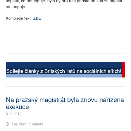
sepsali, co nefunguje, bylo by pro nás podstatně snazší napsat,
co funguje.
Kompletní text
ZDE
Na pražský magistrát byla znovu nařízena
exekuce
5. 2. 2012
čas čtení 1 minuta