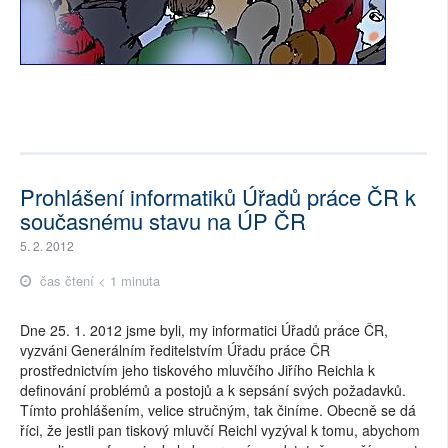
Prohlášení informatiků Úřadů práce ČR k
současnému stavu na ÚP ČR
5. 2. 2012
čas čtení < 1 minuta
Dne 25. 1. 2012 jsme byli, my informatici Úřadů práce ČR,
vyzváni Generálním ředitelstvím Úřadu práce ČR
prostřednictvím jeho tiskového mluvčího Jiřího Reichla k
definování problémů a postojů a k sepsání svých požadavků.
Tímto prohlášením, velice stručným, tak činíme. Obecně se dá
říci, že jestli pan tiskový mluvčí Reichl vyzýval k tomu, abychom