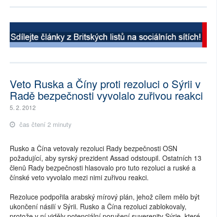
SOCIÁLNÍ SÍTĚ
RUBRIKY
PLNÁ VERZE STRÁNEK
Veto Ruska a Číny proti rezoluci o Sýrii v
Radě bezpečnosti vyvolalo zuřivou reakci
5. 2. 2012
čas čtení 2 minuty
Rusko a Čína vetovaly rezoluci Rady bezpečnosti OSN
požadující, aby syrský prezident Assad odstoupil. Ostatních 13
členů Rady bezpečnosti hlasovalo pro tuto rezoluci a ruské a
čínské veto vyvolalo mezi nimi zuřivou reakci.
Rezoluce podpořila arabský mírový plán, jehož cílem mělo být
ukončení násilí v Sýrii. Rusko a Čína rezoluci zablokovaly,
protože v ní viděly potenciální porušení suverenity Sýrie, které