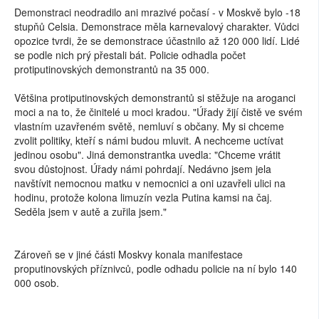
Demonstraci neodradilo ani mrazivé počasí - v Moskvě bylo -18
stupňů Celsia. Demonstrace měla karnevalový charakter. Vůdci
opozice tvrdi, že se demonstrace účastnilo až 120 000 lidí. Lidé
se podle nich prý přestali bát. Policie odhadla počet
protiputinovských demonstrantů na 35 000.
Většina protiputinovských demonstrantů si stěžuje na aroganci
moci a na to, že činitelé u moci kradou. "Úřady žijí čistě ve svém
vlastním uzavřeném světě, nemluví s občany. My si chceme
zvolit politiky, kteří s námi budou mluvit. A nechceme uctívat
jedinou osobu". Jiná demonstrantka uvedla: "Chceme vrátit
svou důstojnost. Úřady námi pohrdají. Nedávno jsem jela
navštívit nemocnou matku v nemocnici a oni uzavřeli ulici na
hodinu, protože kolona limuzín vezla Putina kamsi na čaj.
Seděla jsem v autě a zuřila jsem."
Zároveň se v jiné části Moskvy konala manifestace
proputinovských příznivců, podle odhadu policie na ní bylo 140
000 osob.