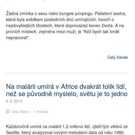
Žádná zmínka o sexu nebo bungee jumpingu. Paliativní sestra,
která byla svědkem posledních dnů umírajících, hovoří o
nejobvyklejších lítostech, které doprovázejí konec života. A na
prvních místech, zejména mezi muži, je "Kéž bych tak tvrdě
nepracoval".
Celý článek
Na malárii umírá v Africe dvakrát tolik lidí,
než se původně myslelo, světu je to jedno
3. 2. 2012
čas čtení < 1 minuta
Každoročně umírá na malárii 1,2 milionů lidí, zjistil tým vědců ze
Seattle, který analyzoval novými metodami data od roku 1980.