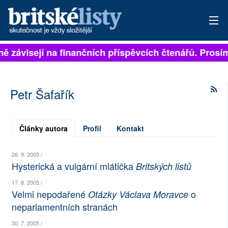
lně závisejí na finančních příspěvcích čtenářů. Prosím
PŘIHLÁSIT
AKTUÁLNÍ VYDÁNÍ
Petr Šafařík
ARCHIV
ROZHOVORY
Články autora
Profil
Kontakt
TÉMATA
26. 9. 2005 /
Hysterická a vulgární mlátička
Britských listů
NEJČTENĚJŠÍ ZA 7 DNÍ
17. 8. 2005 /
Velmi nepodařené
o
Otázky Václava Moravce
AUTOŘI
neparlamentních stranách
PŘÍSPĚVKY NA PROVOZ
30. 7. 2005 /