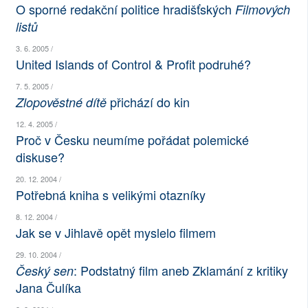
O sporné redakční politice hradišťských
Filmových
SOCIÁLNÍ SÍTĚ
listů
RUBRIKY
3. 6. 2005 /
United Islands of Control & Profit podruhé?
PLNÁ VERZE STRÁNEK
7. 5. 2005 /
přichází do kin
Zlopověstné dítě
12. 4. 2005 /
Proč v Česku neumíme pořádat polemické
diskuse?
20. 12. 2004 /
Potřebná kniha s velikými otazníky
8. 12. 2004 /
Jak se v Jihlavě opět myslelo filmem
29. 10. 2004 /
: Podstatný film aneb Zklamání z kritiky
Český sen
Jana Čulíka