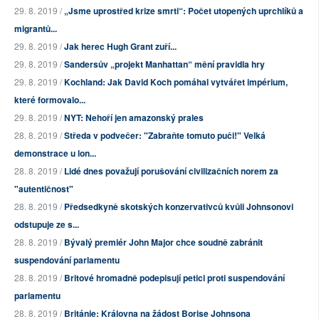
29. 8. 2019 /
„Jsme uprostřed krize smrti“: Počet utopených uprchlíků a
migrantů...
29. 8. 2019 /
Jak herec Hugh Grant zuří...
29. 8. 2019 /
Sandersův „projekt Manhattan“ mění pravidla hry
29. 8. 2019 /
Kochland: Jak David Koch pomáhal vytvářet impérium,
které formovalo...
29. 8. 2019 /
NYT: Nehoří jen amazonský prales
28. 8. 2019 /
Středa v podvečer: "Zabraňte tomuto puči!" Velká
demonstrace u lon...
28. 8. 2019 /
Lidé dnes považují porušování civilizačních norem za
"autentičnost"
28. 8. 2019 /
Předsedkyně skotských konzervativců kvůli Johnsonovi
odstupuje ze s...
28. 8. 2019 /
Bývalý premiér John Major chce soudně zabránit
suspendování parlamentu
28. 8. 2019 /
Britové hromadně podepisují petici proti suspendování
parlamentu
28. 8. 2019 /
Británie: Královna na žádost Borise Johnsona