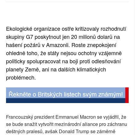
SOCIÁLNÍ SÍTĚ
RUBRIKY
Ekologické organizace ostře kritizovaly rozhodnutí
PLNÁ VERZE STRÁNEK
skupiny G7 poskytnout jen 20 milionů dolarů na
hašení požárů v Amazonii. Roste znepokojení
ohledně toho, že státy nejsou ochotny vzájemně
politicky spolupracovat na boji proti odlesňování
planety Země, ani na dalších klimatických
problémech.
Francouzský prezident Emmanuel Macron se vyjádřil, že
se bude snažit vytvořit mezinárodní aliance pro záchranu
deštných pralesů, avšak Donald Trump se záměrně