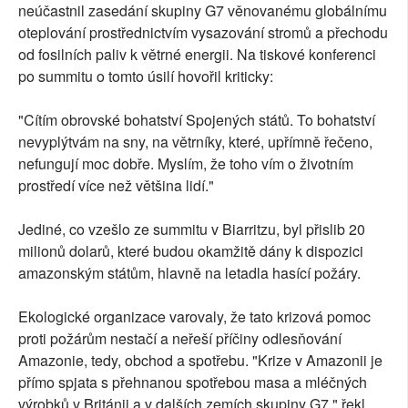
neúčastnil zasedání skupiny G7 věnovanému globálnímu
oteplování prostřednictvím vysazování stromů a přechodu
od fosilních paliv k větrné energii. Na tiskové konferenci
po summitu o tomto úsilí hovořil kriticky:
"Cítím obrovské bohatství Spojených států. To bohatství
nevyplýtvám na sny, na větrníky, které, upřímně řečeno,
nefungují moc dobře. Myslím, že toho vím o životním
prostředí více než většina lidí."
Jediné, co vzešlo ze summitu v Biarritzu, byl přislib 20
milionů dolarů, které budou okamžitě dány k dispozici
amazonským státům, hlavně na letadla hasící požáry.
Ekologické organizace varovaly, že tato krizová pomoc
proti požárům nestačí a neřeší příčiny odlesňování
Amazonie, tedy, obchod a spotřebu. "Krize v Amazonii je
přímo spjata s přehnanou spotřebou masa a mléčných
výrobků v Británii a v dalších zemích skupiny G7," řekl