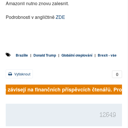
Amazonii nutno znovu zalesnit.
Podrobnosti v angličtině
ZDE
Brazílie
|
Donald Trump
|
Globální oteplování
|
Brexit - vše
0
Vytisknout
lně závisejí na finančních příspěvcích čtenářů. Prosím
12649