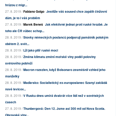
hrůzou z migr...
27. 8. 2019 /
Fabiano Golgo
Jestliže váš soused chce zapálit činžovní
dům, je to i váš problém
27. 8. 2019 /
Marek Beneš
Jak efektivně jednat proti ruské hrozbě. Je
toho ale ČR vůbec schop...
28. 8. 2019 /
Stovky německých poslanců podporují památník polským
obětem 2. svět...
28. 8. 2019 /
Lži jako pilíř ruské moci
28. 8. 2019 /
Změna klimatu změní mořské vlny podél poloviny
světového pobřeží
28. 8. 2019 /
Macron rozezlen, když Bolsonaro zesměšnil vzhled jeho
manželky
28. 8. 2019 /
Maďarsko: Socialistický ex-europoslanec Szanyi zakládá
nové levicov...
28. 8. 2019 /
V Rusku dnes umírá dvakrát více lidí než v sovětských
časech
27. 8. 2019 /
Thunbergová: Den 12. Jsme asi 300 mil od Nova Scotia.
Obrovské vlny...