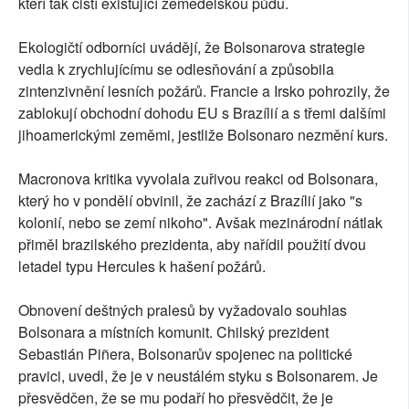
kteří tak čistí existující zemědělskou půdu.
Ekologičtí odborníci uvádějí, že Bolsonarova strategie
vedla k zrychlujícímu se odlesňování a způsobila
zintenzivnění lesních požárů. Francie a Irsko pohrozily, že
zablokují obchodní dohodu EU s Brazílií a s třemi dalšími
jihoamerickými zeměmi, jestliže Bolsonaro nezmění kurs.
Macronova kritika vyvolala zuřivou reakci od Bolsonara,
který ho v pondělí obvinil, že zachází z Brazílií jako "s
kolonií, nebo se zemí nikoho". Avšak mezinárodní nátlak
přiměl brazilského prezidenta, aby nařídil použití dvou
letadel typu Hercules k hašení požárů.
Obnovení deštných pralesů by vyžadovalo souhlas
Bolsonara a místních komunit. Chilský prezident
Sebastián Piñera, Bolsonarův spojenec na politické
pravici, uvedl, že je v neustálém styku s Bolsonarem. Je
přesvědčen, že se mu podaří ho přesvědčit, že je