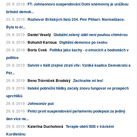
29. 8. 2019 /
FT: Johnsonovo suspendování Dolní sněmovny je urážkou
britské demok...
23. 8. 2019 /
Rozhovor Britských listů 234. Petr Pithart: Normalizace.
Byla to ér...
29. 8. 2019 /
Daniel Veselý
Globální zelený úděl není pouhou chimérou
29. 8. 2019 /
Bohumil Kartous
Digitální demence po česku
29. 8. 2019 /
Boris Cvek
Politika jako šachy - o emocích a hodnotách v
politice
29. 8. 2019 /
Salvini v Itálii zřejmě ztratí vliv: Vzniká koalice Demokratů a
Pět...
29. 8. 2019 /
Beno Trávníček Brodský
Zachraňte mi les!
29. 8. 2019 /
Italské pobřežní hlídky začaly znovu fungovat ve prospěch
uprchlíků
29. 8. 2019 /
Johnsonův puč
29. 8. 2019 /
Petici proti suspendování parlamentu podepsal za jediný
den více ne...
29. 8. 2019 /
Kateřina Duchoňová
Terapie obětí ISIS v iráckém
Kurdistánu