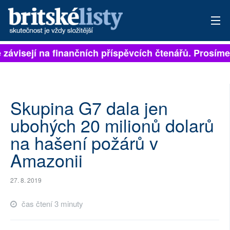
 závisejí na finančních příspěvcích čtenářů. Prosíme, 
PŘIHLÁSIT
AKTUÁLNÍ VYDÁNÍ
ARCHIV
Skupina G7 dala jen
ubohých 20 milionů dolarů
ROZHOVORY
na hašení požárů v
TÉMATA
Amazonii
NEJČTENĚJŠÍ ZA 7 DNÍ
27. 8. 2019
AUTOŘI
čas čtení 3 minuty
PŘÍSPĚVKY NA PROVOZ