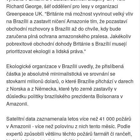
Richard George, šéf oddělení pro lesy v organizaci
Greenpeace UK. "Británie má možnost vyvinout velký vliv
na Brazílii a zastavit ničení Amazonie tím, že pozastaví
obchodní rozhovory s Brazílii až do chvíle, kdy bude
zaručena plná ochrana amazonského pralesa. Jakékoliv
pobrexitové obchodní dohody Británie s Brazílií musejí
prioritizovat ekologii a lidská práva."
Ekologické organizace v Brazílii uvedly, že přislíbená
částka je absolutně minimalistická ve srovnání se
stovkami milionů dolarů, o které Brazílie přichází v darech
z Norska a z Německa, které tyto země zastavily v
důsledku politiky brazilského prezidenta Bolsonara v
Amazonii.
Satelitní data zaznamenala letos více než 41 000 požárů
v Amazonii - více než polovinu z nich tento měsíc. Podle
expertů způsobili většinu těchto požárů farmáři či rančeři,