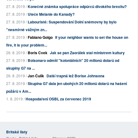
27. 8. 2019 /
Konečně známka spolupráce odpůrců divokého brexitu?
27. 8. 2019 /
Uteče Melanie do Kanady?
27. 8. 2019 /
Labouristé: Suspendování Dolní sněmovny by bylo
"nesmírně vážným zn...
27. 8. 2019 /
Fabiano Golgo
If your neighbor wants to set the house on
fire, it is your problem...
26. 8. 2019 /
Boris Cvek
Jak se pan Zaorálek stal ministrem kultury
27. 8. 2019 /
Bolsonaro odmítl "koloniálních" 20 milionů dolarů od
skupiny G7 na ...
26. 8. 2019 /
Jan Čulík
Další trapná lež Borise Johnsona
27. 8. 2019 /
Skupina G7 dala jen ubohých 20 milionů dolarů na hašení
požárů v Am...
1. 8. 2019 /
Hospodaření OSBL za červenec 2019
Britské listy