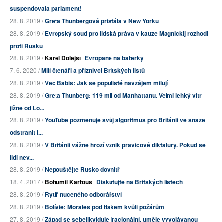
suspendovala parlament!
28. 8. 2019 /
Greta Thunbergová přistála v New Yorku
28. 8. 2019 /
Evropský soud pro lidská práva v kauze Magnickij rozhodl
proti Rusku
28. 8. 2019 /
Karel Dolejší
Evropané na baterky
7. 6. 2020 /
Milí čtenáři a příznivci Britských listů
28. 8. 2019 /
Věc Babiš: Jak se populisté navzájem milují
28. 8. 2019 /
Greta Thunberg: 119 mil od Manhattanu. Velmi lehký vítr
jižně od Lo...
28. 8. 2019 /
YouTube pozměňuje svůj algoritmus pro Británii ve snaze
odstranit l...
28. 8. 2019 /
V Británii vážně hrozí vznik pravicové diktatury. Pokud se
lidi nev...
28. 8. 2019 /
Nepouštějte Rusko dovnitř
18. 4. 2017 /
Bohumil Kartous
Diskutujte na Britských listech
28. 8. 2019 /
Rytíř nuceného odborářství
28. 8. 2019 /
Bolívie: Morales pod tlakem kvůli požárům
27. 8. 2019 /
Západ se sebelikviduje iracionální, uměle vyvolávanou