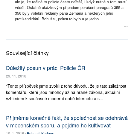
ale je, že reálně to policie často neřeší, i když nutně o tom musí
vědět. Ostatně ukázkovým případem porušení paragrafů 355 a
356 byly volební reklamy pana Zemana a některých jeho
protikandidátů. Bohužel, policii to bylo a je jedno.
Související články
Důležitý posun v práci Policie ČR
29. 11. 2018
"Tento příspěvek jsme zvolili z toho důvodu, že je tato záležitost
komentářů, které jsou mnohdy až na hraně zákona, aktuální
vzhledem k současné moderní době internetu a s...
Přijměme konečně fakt, že společnost se odehrává
v mocenském sporu, a pojďme ho kultivovat
10. 1. 2019 /
Bohumil Kartous