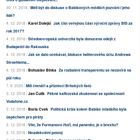
30. 11. 2018 /
Měli být do diskuse o Babišových médiích pozváni i jeho
lidé?
4. 12. 2018 /
Karel Dolejší
Jak číst veřejnou část výroční zprávy BIS za
rok 2017?
4. 12. 2018 /
Středoevropská univerzita byla donucena odejít z
Budapešti do Rakouska
4. 12. 2018 /
Jak se dalo očekávat, blokace twitterového účtu Andrewa
Stroehleina...
4. 12. 2018 /
Bohuslav Binka
Za rozbalení transparentu se nezavírá na
půl roku
7. 6. 2020 /
Milí čtenáři a příznivci Britských listů
3. 12. 2018 /
Jan Čulík
Pěkně kafkovská zkušenost se společností
Vodafone.cz
3. 12. 2018 /
Boris Cvek
Politická krize kolem Babiše mladšího byla
úspěchem pro piráty
3. 12. 2018 /
Víte, že Formanovo
, je o brexitu?
Hoří, má panenko
3. 12. 2018 /
Neadekvátní postoj