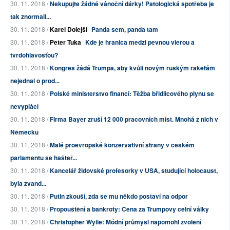
30. 11. 2018 /
Nekupujte žádné vánoční dárky! Patologická spotřeba je
tak znormali...
30. 11. 2018 /
Karel Dolejší
Panda sem, panda tam
30. 11. 2018 /
Peter Tuka
Kde je hranica medzi pevnou vierou a
tvrdohlavosťou?
30. 11. 2018 /
Kongres žádá Trumpa, aby kvůli novým ruským raketám
nejednal o prod...
30. 11. 2018 /
Polské ministerstvo financí: Těžba břidlicového plynu se
nevyplácí
30. 11. 2018 /
Firma Bayer zruší 12 000 pracovních míst. Mnohá z nich v
Německu
30. 11. 2018 /
Malé proevropské konzervativní strany v českém
parlamentu se hašteř...
30. 11. 2018 /
Kancelář židovské profesorky v USA, studující holocaust,
byla zvand...
30. 11. 2018 /
Putin zkouší, zda se mu někdo postaví na odpor
30. 11. 2018 /
Propouštění a bankroty: Cena za Trumpovy celní války
30. 11. 2018 /
Christopher Wylie: Módní průmysl napomohl zvolení