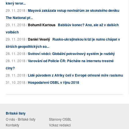
který teror...
29. 11. 2018 /
Mayová zakázala vstup novinářům ze skotského deníku
The National př...
29. 11. 2018 /
Bohumil Kartous
Babišův konec? Ano, ale až v dalších
volbách
29. 11. 2018 /
Daniel Veselý
Rusko-ukrajinskou krizi je nutno chápat v
širších geopolitických so...
28. 11. 2018 /
Světoví vědci: Globální potravinový systém je rozbitý
28. 11. 2018 /
Varování od Policie ČR: Pácháte na internetu trestné
činy?
28. 11. 2018 /
Lidé původem z Afriky čelí v Evropě otřesné míře rasismu
31. 10. 2018 /
Hospodaření OSBL v říjnu 2018
Britské listy
O nás - Britské listy
Stanovy OSBL
Kontakty
Vzkaz redakci