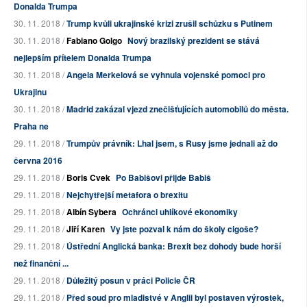
Donalda Trumpa
30. 11. 2018 /
Trump kvůli ukrajinské krizi zrušil schůzku s Putinem
30. 11. 2018 /
Fabiano Golgo
Nový brazilský prezident se stává
nejlepším přítelem Donalda Trumpa
30. 11. 2018 /
Angela Merkelová se vyhnula vojenské pomoci pro
Ukrajinu
30. 11. 2018 /
Madrid zakázal vjezd znečišťujících automobilů do města.
Praha ne
29. 11. 2018 /
Trumpův právník: Lhal jsem, s Rusy jsme jednali až do
června 2016
29. 11. 2018 /
Boris Cvek
Po Babišovi přijde Babiš
29. 11. 2018 /
Nejchytřejší metafora o brexitu
29. 11. 2018 /
Albín Sybera
Ochránci uhlíkové ekonomiky
29. 11. 2018 /
Jiří Karen
Vy jste pozval k nám do školy cigoše?
29. 11. 2018 /
Ústřední Anglická banka: Brexit bez dohody bude horší
než finanční ...
29. 11. 2018 /
Důležitý posun v práci Policie ČR
29. 11. 2018 /
Před soud pro mladistvé v Anglii byl postaven výrostek,