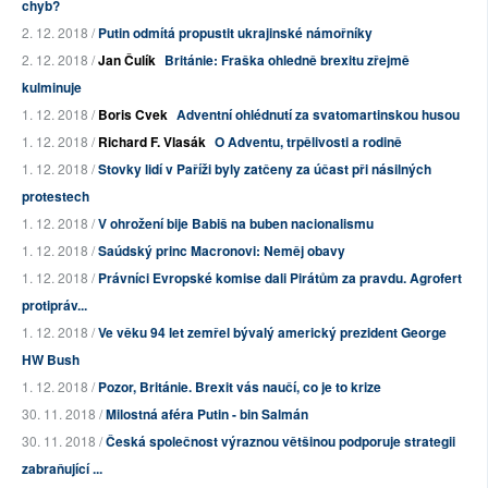
chyb?
2. 12. 2018 /
Putin odmítá propustit ukrajinské námořníky
2. 12. 2018 /
Jan Čulík
Británie: Fraška ohledně brexitu zřejmě
kulminuje
1. 12. 2018 /
Boris Cvek
Adventní ohlédnutí za svatomartinskou husou
1. 12. 2018 /
Richard F. Vlasák
O Adventu, trpělivosti a rodině
1. 12. 2018 /
Stovky lidí v Paříži byly zatčeny za účast při násilných
protestech
1. 12. 2018 /
V ohrožení bije Babiš na buben nacionalismu
1. 12. 2018 /
Saúdský princ Macronovi: Neměj obavy
1. 12. 2018 /
Právníci Evropské komise dali Pirátům za pravdu. Agrofert
protipráv...
1. 12. 2018 /
Ve věku 94 let zemřel bývalý americký prezident George
HW Bush
1. 12. 2018 /
Pozor, Británie. Brexit vás naučí, co je to krize
30. 11. 2018 /
Milostná aféra Putin - bin Salmán
30. 11. 2018 /
Česká společnost výraznou většinou podporuje strategii
zabraňující ...