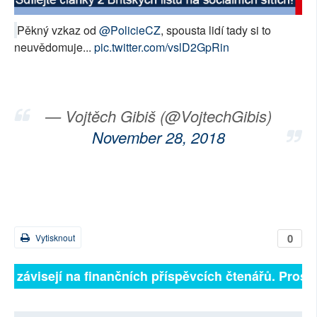
SOCIÁLNÍ SÍTĚ
Pěkný vzkaz od
@PolicieCZ
, spousta lidí tady si to
neuvědomuje...
pic.twitter.com/vslD2GpRin
RUBRIKY
PLNÁ VERZE STRÁNEK
— Vojtěch Gibiš (@VojtechGibis)
November 28, 2018
0
Vytisknout
ně závisejí na finančních příspěvcích čtenářů. Prosím