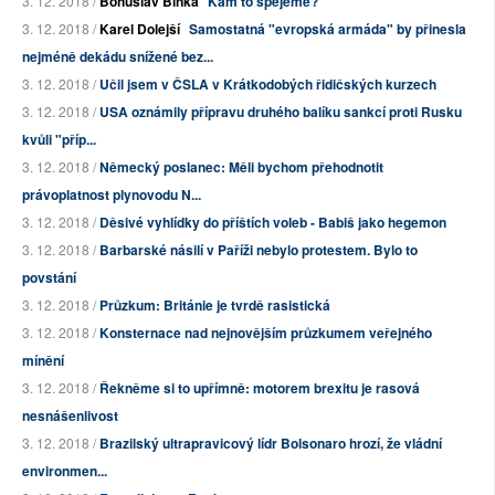
3. 12. 2018 /
Bohuslav Binka
Kam to spějeme?
3. 12. 2018 /
Karel Dolejší
Samostatná "evropská armáda" by přinesla
nejméně dekádu snížené bez...
3. 12. 2018 /
Učil jsem v ČSLA v Krátkodobých řidičských kurzech
3. 12. 2018 /
USA oznámily přípravu druhého balíku sankcí proti Rusku
kvůli "příp...
3. 12. 2018 /
Německý poslanec: Měli bychom přehodnotit
právoplatnost plynovodu N...
3. 12. 2018 /
Děsivé vyhlídky do příštích voleb - Babiš jako hegemon
3. 12. 2018 /
Barbarské násilí v Paříži nebylo protestem. Bylo to
povstání
3. 12. 2018 /
Průzkum: Británie je tvrdě rasistická
3. 12. 2018 /
Konsternace nad nejnovějším průzkumem veřejného
mínění
3. 12. 2018 /
Řekněme si to upřímně: motorem brexitu je rasová
nesnášenlivost
3. 12. 2018 /
Brazilský ultrapravicový lídr Bolsonaro hrozí, že vládní
environmen...