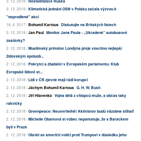
3. 12. 2018 /
Restalinizace Ruska
3. 12. 2018 /
Klimatická jednání OSN v Polsku začala výzvou k
"neprodlené" akci
18. 4. 2017 /
Bohumil Kartous
Diskutujte na Britských listech
3. 12. 2018 /
Jan Paul
Monitor Jana Paula : „Ukradené“ autobusové
zastávky?
2. 12. 2018 /
Muslimský primátor Londýna přeje všechno nejlepší
židovským spoluob...
2. 12. 2018 /
Pokrytci a zbabělci v Evropském parlamentu: Klub
Evropské lidové st...
2. 12. 2018 /
Lidi v ČR zjevně mají rádi korupci
2. 12. 2018 /
Jáchym Bohumil Kartous
G. H. W. Bush
2. 12. 2018 /
Jiří Hlavenka
Vojna dělá z chlapců muže, a občas taky
rakvičky
2. 12. 2018 /
Greenpeace: Neuveriteľné! Aktivistov budú väzobne stíhať!
2. 12. 2018 /
Michelle Obamová si vůbec nepamatuje, že s Barackem
byli v Praze
2. 12. 2018 /
Obrátí se američtí voliči proti Trumpovi v důsledku jeho