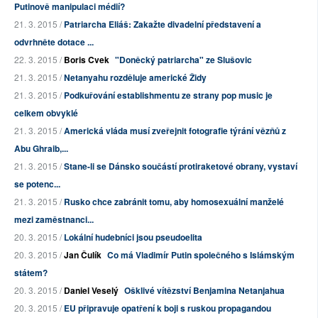
Putinově manipulaci médií?
21. 3. 2015 /
Patriarcha Eliáš: Zakažte divadelní představení a
odvrhněte dotace ...
22. 3. 2015 /
Boris Cvek
"Doněcký patriarcha" ze Slušovic
21. 3. 2015 /
Netanyahu rozděluje americké Židy
21. 3. 2015 /
Podkuřování establishmentu ze strany pop music je
celkem obvyklé
21. 3. 2015 /
Americká vláda musí zveřejnit fotografie týrání vězňů z
Abu Ghraib,...
21. 3. 2015 /
Stane-li se Dánsko součástí protiraketové obrany, vystaví
se potenc...
21. 3. 2015 /
Rusko chce zabránit tomu, aby homosexuální manželé
mezi zaměstnanci...
20. 3. 2015 /
Lokální hudebníci jsou pseudoelita
20. 3. 2015 /
Jan Čulík
Co má Vladimír Putin společného s Islámským
státem?
20. 3. 2015 /
Daniel Veselý
Ošklivé vítězství Benjamina Netanjahua
20. 3. 2015 /
EU připravuje opatření k boji s ruskou propagandou