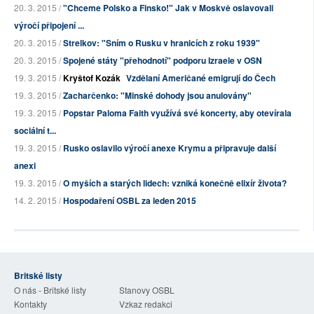
20. 3. 2015 /
"Chceme Polsko a Finsko!" Jak v Moskvě oslavovali
výročí připojení ...
20. 3. 2015 /
Strelkov: "Sním o Rusku v hranicích z roku 1939"
20. 3. 2015 /
Spojené státy "přehodnotí" podporu Izraele v OSN
19. 3. 2015 /
Kryštof Kozák
Vzdělaní Američané emigrují do Čech
19. 3. 2015 /
Zacharčenko: "Minské dohody jsou anulovány"
19. 3. 2015 /
Popstar Paloma Faith využívá své koncerty, aby otevírala
sociální t...
19. 3. 2015 /
Rusko oslavilo výročí anexe Krymu a připravuje další
anexi
19. 3. 2015 /
O myších a starých lidech: vzniká konečně elixír života?
14. 2. 2015 /
Hospodaření OSBL za leden 2015
Britské listy
O nás - Britské listy
Stanovy OSBL
Kontakty
Vzkaz redakci