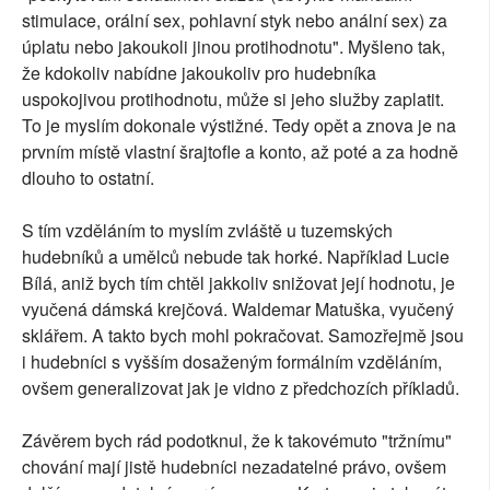
stimulace, orální sex, pohlavní styk nebo anální sex) za
úplatu nebo jakoukoli jinou protihodnotu". Myšleno tak,
že kdokoliv nabídne jakoukoliv pro hudebníka
uspokojivou protihodnotu, může si jeho služby zaplatit.
To je myslím dokonale výstižné. Tedy opět a znova je na
prvním místě vlastní šrajtofle a konto, až poté a za hodně
dlouho to ostatní.
S tím vzděláním to myslím zvláště u tuzemských
hudebníků a umělců nebude tak horké. Například Lucie
Bílá, aniž bych tím chtěl jakkoliv snižovat její hodnotu, je
vyučená dámská krejčová. Waldemar Matuška, vyučený
sklářem. A takto bych mohl pokračovat. Samozřejmě jsou
i hudebníci s vyšším dosaženým formálním vzděláním,
ovšem generalizovat jak je vidno z předchozích příkladů.
Závěrem bych rád podotknul, že k takovémuto "tržnímu"
chování mají jistě hudebníci nezadatelné právo, ovšem