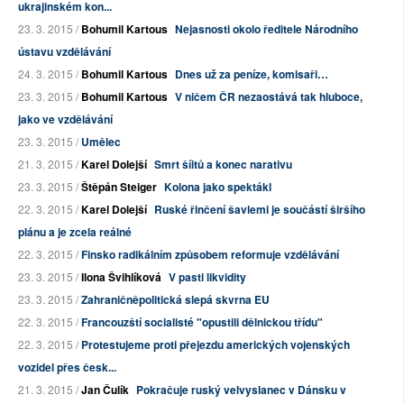
ukrajinském kon...
23. 3. 2015 /
Bohumil Kartous
Nejasnosti okolo ředitele Národního
ústavu vzdělávání
24. 3. 2015 /
Bohumil Kartous
Dnes už za peníze, komisaři…
23. 3. 2015 /
Bohumil Kartous
V ničem ČR nezaostává tak hluboce,
jako ve vzdělávání
23. 3. 2015 /
Umělec
21. 3. 2015 /
Karel Dolejší
Smrt šíitů a konec narativu
23. 3. 2015 /
Štěpán Steiger
Kolona jako spektákl
22. 3. 2015 /
Karel Dolejší
Ruské řinčení šavlemi je součástí širšího
plánu a je zcela reálné
22. 3. 2015 /
Finsko radikálním způsobem reformuje vzdělávání
23. 3. 2015 /
Ilona Švihlíková
V pasti likvidity
23. 3. 2015 /
Zahraničněpolitická slepá skvrna EU
22. 3. 2015 /
Francouzští socialisté "opustili dělnickou třídu"
22. 3. 2015 /
Protestujeme proti přejezdu amerických vojenských
vozidel přes česk...
21. 3. 2015 /
Jan Čulík
Pokračuje ruský velvyslanec v Dánsku v