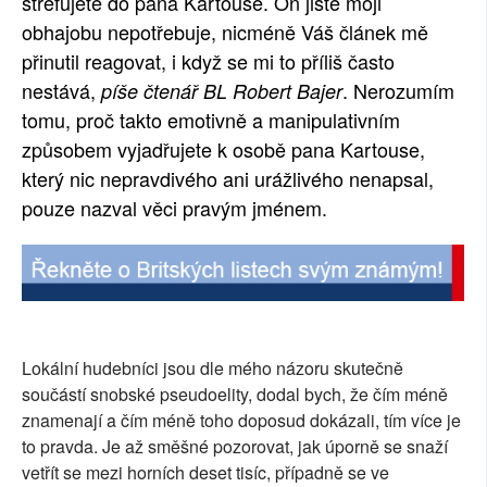
strefujete do pana Kartouse. On jistě moji
SOCIÁLNÍ SÍTĚ
obhajobu nepotřebuje, nicméně Váš článek mě
přinutil reagovat, i když se mi to příliš často
RUBRIKY
nestává,
. Nerozumím
píše čtenář BL Robert Bajer
tomu, proč takto emotivně a manipulativním
PLNÁ VERZE STRÁNEK
způsobem vyjadřujete k osobě pana Kartouse,
který nic nepravdivého ani urážlivého nenapsal,
pouze nazval věci pravým jménem.
Lokální hudebníci jsou dle mého názoru skutečně
součástí snobské pseudoelity, dodal bych, že čím méně
znamenají a čím méně toho doposud dokázali, tím více je
to pravda. Je až směšné pozorovat, jak úporně se snaží
vetřít se mezi horních deset tisíc, případně se ve