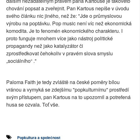
dalším nezadatelným právem pana Kartouse je takovéto
chování popsat a zveřejnit. Pan Kartous nepíše v úvodu
svého článku nic jiného, než že: "Jde o průmyslovou
výrobu na poptávku. Pop music není víc než ekonomická
komodita. Je to fenomén ekonomického charakteru. I
proto funguje mnohem více jako nástroj politické
propagandy než jako katalyzátor či
zprostředkovat čehokoliv v pravém slova smyslu
„sociálního“ ."
Paloma Faith je tedy zvláště na české poměry bílou
vránou a vymyká se zdejšímu "popkulturnímu" prostředí
svým přístupem, pan Kartous na to upozornil a potrefená
husa se ozvala. Toť vše.
Popkultura a společnost