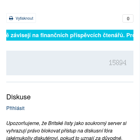
0
Vytisknout
plně závisejí na finančních příspěvcích čtenářů. Prosí
15894
Diskuse
Přihlásit
Upozorňujeme, že Britské listy jako soukromý server si
vyhrazují právo blokovat přístup na diskusní fóra
jakémukoliv diskutérovi, pokud to uznají za důvodné.