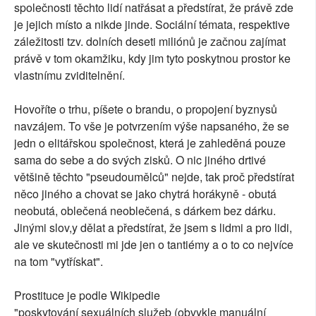
společnosti těchto lidí natřásat a předstírat, že právě zde
je jejich místo a nikde jinde. Sociální témata, respektive
záležitosti tzv. dolních deseti miliónů je začnou zajímat
právě v tom okamžiku, kdy jim tyto poskytnou prostor ke
vlastnímu zviditelnění.
Hovoříte o trhu, píšete o brandu, o propojení byznysů
navzájem. To vše je potvrzením výše napsaného, že se
jedn o elitářskou společnost, která je zahleděná pouze
sama do sebe a do svých zisků. O nic jiného drtivé
většině těchto "pseudoumělců" nejde, tak proč předstírat
něco jiného a chovat se jako chytrá horákyně - obutá
neobutá, oblečená neoblečená, s dárkem bez dárku.
Jinými slov,y dělat a předstírat, že jsem s lidmi a pro lidi,
ale ve skutečnosti mi jde jen o tantiémy a o to co nejvíce
na tom "vytřískat".
Prostituce je podle Wikipedie
"poskytování sexuálních služeb (obvykle manuální