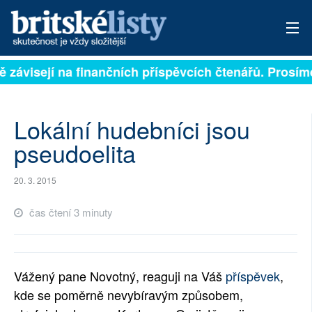
ě závisejí na finančních příspěvcích čtenářů. Prosíme
PŘIHLÁSIT
AKTUÁLNÍ VYDÁNÍ
Lokální hudebníci jsou
ARCHIV
pseudoelita
ROZHOVORY
20. 3. 2015
TÉMATA
čas čtení 3 minuty
NEJČTENĚJŠÍ ZA 7 DNÍ
AUTOŘI
Vážený pane Novotný, reaguji na Váš
příspěvek
,
kde se poměrně nevybíravým způsobem,
PŘÍSPĚVKY NA PROVOZ