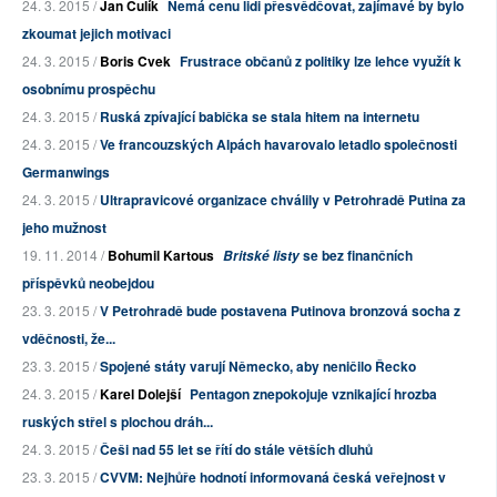
24. 3. 2015 /
Jan Čulík
Nemá cenu lidi přesvědčovat, zajímavé by bylo
zkoumat jejich motivaci
24. 3. 2015 /
Boris Cvek
Frustrace občanů z politiky lze lehce využít k
osobnímu prospěchu
24. 3. 2015 /
Ruská zpívající babička se stala hitem na internetu
24. 3. 2015 /
Ve francouzských Alpách havarovalo letadlo společnosti
Germanwings
24. 3. 2015 /
Ultrapravicové organizace chválily v Petrohradě Putina za
jeho mužnost
19. 11. 2014 /
Bohumil Kartous
se bez finančních
Britské listy
příspěvků neobejdou
23. 3. 2015 /
V Petrohradě bude postavena Putinova bronzová socha z
vděčnosti, že...
23. 3. 2015 /
Spojené státy varují Německo, aby neničilo Řecko
24. 3. 2015 /
Karel Dolejší
Pentagon znepokojuje vznikající hrozba
ruských střel s plochou dráh...
24. 3. 2015 /
Češi nad 55 let se řítí do stále větších dluhů
23. 3. 2015 /
CVVM: Nejhůře hodnotí informovaná česká veřejnost v