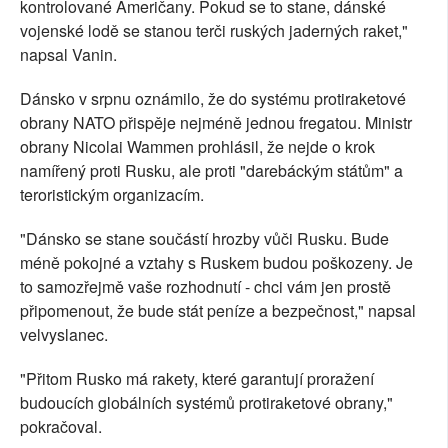
kontrolované Američany. Pokud se to stane, dánské
vojenské lodě se stanou terči ruských jaderných raket,"
napsal Vanin.
Dánsko v srpnu oznámilo, že do systému protiraketové
obrany NATO přispěje nejméně jednou fregatou. Ministr
obrany Nicolai Wammen prohlásil, že nejde o krok
namířený proti Rusku, ale proti "darebáckým státům" a
teroristickým organizacím.
"Dánsko se stane součástí hrozby vůči Rusku. Bude
méně pokojné a vztahy s Ruskem budou poškozeny. Je
to samozřejmě vaše rozhodnutí - chci vám jen prostě
připomenout, že bude stát peníze a bezpečnost," napsal
velvyslanec.
"Přitom Rusko má rakety, které garantují proražení
budoucích globálních systémů protiraketové obrany,"
pokračoval.