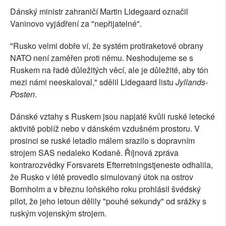
Dánský ministr zahraničí Martin Lidegaard označil
Vaninovo vyjádření za "nepřijatelné".
"Rusko velmi dobře ví, že systém protiraketové obrany
NATO není zaměřen proti němu. Neshodujeme se s
Ruskem na řadě důležitých věcí, ale je důležité, aby tón
mezi námi neeskaloval," sdělil Lidegaard listu
Jyllands-
Posten
.
Dánské vztahy s Ruskem jsou napjaté kvůli ruské letecké
aktivitě poblíž nebo v dánském vzdušném prostoru. V
prosinci se ruské letadlo málem srazilo s dopravním
strojem SAS nedaleko Kodaně. Říjnová zpráva
kontrarozvědky Forsvarets Efterretningstjeneste odhalila,
že Rusko v létě provedlo simulovaný útok na ostrov
Bornholm a v březnu loňského roku prohlásil švédský
pilot, že jeho letoun dělily "pouhé sekundy" od srážky s
ruským vojenským strojem.