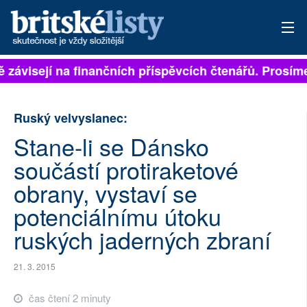
ě závisejí na finančních příspěvcích čtenářů. Prosíme,
PŘIHLÁSIT
AKTUÁLNÍ VYDÁNÍ
Ruský velvyslanec:
ARCHIV
Stane-li se Dánsko
součástí protiraketové
ROZHOVORY
obrany, vystaví se
TÉMATA
potenciálnímu útoku
NEJČTENĚJŠÍ ZA 7 DNÍ
ruských jaderných zbraní
AUTOŘI
21. 3. 2015
PŘÍSPĚVKY NA PROVOZ
čas čtení 2 minuty