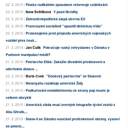
22. 3. 2015 /
Finsko radikálním způsobem reformuje vzdělávání
23. 3. 2015 /
Ilona Švihlíková
V pasti likvidity
23. 3. 2015 /
Zahraničněpolitická slepá skvrna EU
22. 3. 2015 /
Francouzští socialisté "opustili dělnickou třídu"
22. 3. 2015 /
Protestujeme proti přejezdu amerických vojenských
vozidel přes česk...
21. 3. 2015 /
Jan Čulík
Pokračuje ruský velvyslanec v Dánsku v
Putinově manipulaci médií?
21. 3. 2015 /
Patriarcha Eliáš: Zakažte divadelní představení a
odvrhněte dotace ...
22. 3. 2015 /
Boris Cvek
"Doněcký patriarcha" ze Slušovic
21. 3. 2015 /
Netanyahu rozděluje americké Židy
21. 3. 2015 /
Podkuřování establishmentu ze strany pop music je
celkem obvyklé
21. 3. 2015 /
Americká vláda musí zveřejnit fotografie týrání vězňů z
Abu Ghraib,...
21. 3. 2015 /
Stane-li se Dánsko součástí protiraketové obrany, vystaví
se potenc...