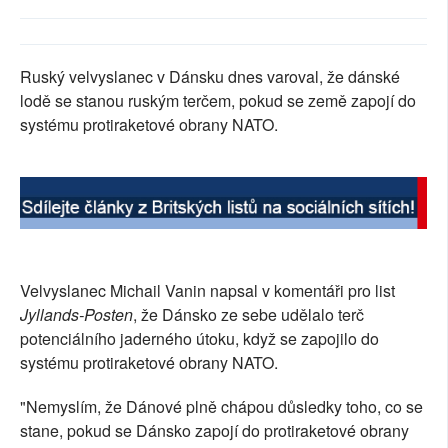
SOCIÁLNÍ SÍTĚ
RUBRIKY
Ruský velvyslanec v Dánsku dnes varoval, že dánské
lodě se stanou ruským terčem, pokud se země zapojí do
PLNÁ VERZE STRÁNEK
systému protiraketové obrany NATO.
Velvyslanec Michail Vanin napsal v komentáři pro list
Jyllands-Posten
, že Dánsko ze sebe udělalo terč
potenciálního jaderného útoku, když se zapojilo do
systému protiraketové obrany NATO.
"Nemyslím, že Dánové plně chápou důsledky toho, co se
stane, pokud se Dánsko zapojí do protiraketové obrany