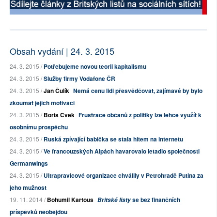
Obsah vydání | 24. 3. 2015
24. 3. 2015 /
Potřebujeme novou teorii kapitalismu
24. 3. 2015 /
Služby firmy Vodafone ČR
24. 3. 2015 /
Jan Čulík
Nemá cenu lidi přesvědčovat, zajímavé by bylo
zkoumat jejich motivaci
24. 3. 2015 /
Boris Cvek
Frustrace občanů z politiky lze lehce využít k
osobnímu prospěchu
24. 3. 2015 /
Ruská zpívající babička se stala hitem na internetu
24. 3. 2015 /
Ve francouzských Alpách havarovalo letadlo společnosti
Germanwings
24. 3. 2015 /
Ultrapravicové organizace chválily v Petrohradě Putina za
jeho mužnost
19. 11. 2014 /
Bohumil Kartous
se bez finančních
Britské listy
příspěvků neobejdou