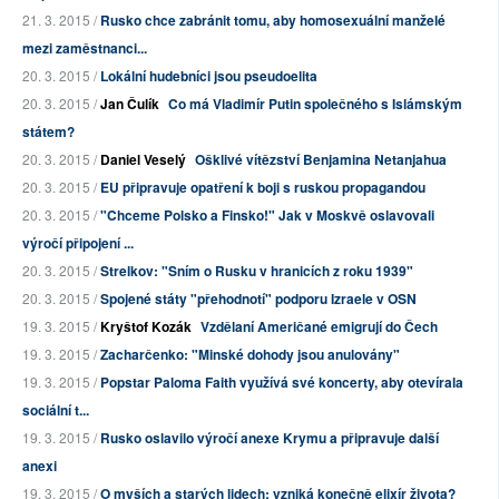
21. 3. 2015 /
Rusko chce zabránit tomu, aby homosexuální manželé
mezi zaměstnanci...
20. 3. 2015 /
Lokální hudebníci jsou pseudoelita
20. 3. 2015 /
Jan Čulík
Co má Vladimír Putin společného s Islámským
státem?
20. 3. 2015 /
Daniel Veselý
Ošklivé vítězství Benjamina Netanjahua
20. 3. 2015 /
EU připravuje opatření k boji s ruskou propagandou
20. 3. 2015 /
"Chceme Polsko a Finsko!" Jak v Moskvě oslavovali
výročí připojení ...
20. 3. 2015 /
Strelkov: "Sním o Rusku v hranicích z roku 1939"
20. 3. 2015 /
Spojené státy "přehodnotí" podporu Izraele v OSN
19. 3. 2015 /
Kryštof Kozák
Vzdělaní Američané emigrují do Čech
19. 3. 2015 /
Zacharčenko: "Minské dohody jsou anulovány"
19. 3. 2015 /
Popstar Paloma Faith využívá své koncerty, aby otevírala
sociální t...
19. 3. 2015 /
Rusko oslavilo výročí anexe Krymu a připravuje další
anexi
19. 3. 2015 /
O myších a starých lidech: vzniká konečně elixír života?