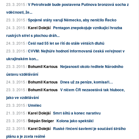
23. 3. 2015 /
V Petrohradě bude postavena Putinova bronzová socha z
vděčnosti, že...
23. 3. 2015 /
Spojené státy varují Německo, aby neničilo Řecko
24. 3. 2015 /
Karel Dolejší
Pentagon znepokojuje vznikající hrozba
ruských střel s plochou dráh...
24. 3. 2015 /
Češi nad 55 let se řítí do stále větších dluhů
23. 3. 2015 /
CVVM: Nejhůře hodnotí informovaná česká veřejnost v
ukrajinském kon...
23. 3. 2015 /
Bohumil Kartous
Nejasnosti okolo ředitele Národního
ústavu vzdělávání
24. 3. 2015 /
Bohumil Kartous
Dnes už za peníze, komisaři…
23. 3. 2015 /
Bohumil Kartous
V ničem ČR nezaostává tak hluboce,
jako ve vzdělávání
23. 3. 2015 /
Umělec
21. 3. 2015 /
Karel Dolejší
Smrt šíitů a konec narativu
23. 3. 2015 /
Štěpán Steiger
Kolona jako spektákl
22. 3. 2015 /
Karel Dolejší
Ruské řinčení šavlemi je součástí širšího
plánu a je zcela reálné