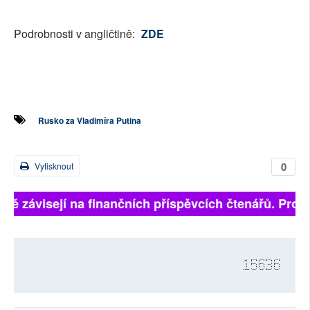
Podrobnosti v angličtině:
ZDE
Rusko za Vladimíra Putina
0
Vytisknout
lně závisejí na finančních příspěvcích čtenářů. Prosí
15636