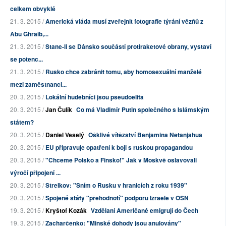
celkem obvyklé
21. 3. 2015 /
Americká vláda musí zveřejnit fotografie týrání vězňů z
Abu Ghraib,...
21. 3. 2015 /
Stane-li se Dánsko součástí protiraketové obrany, vystaví
se potenc...
21. 3. 2015 /
Rusko chce zabránit tomu, aby homosexuální manželé
mezi zaměstnanci...
20. 3. 2015 /
Lokální hudebníci jsou pseudoelita
20. 3. 2015 /
Jan Čulík
Co má Vladimír Putin společného s Islámským
státem?
20. 3. 2015 /
Daniel Veselý
Ošklivé vítězství Benjamina Netanjahua
20. 3. 2015 /
EU připravuje opatření k boji s ruskou propagandou
20. 3. 2015 /
"Chceme Polsko a Finsko!" Jak v Moskvě oslavovali
výročí připojení ...
20. 3. 2015 /
Strelkov: "Sním o Rusku v hranicích z roku 1939"
20. 3. 2015 /
Spojené státy "přehodnotí" podporu Izraele v OSN
19. 3. 2015 /
Kryštof Kozák
Vzdělaní Američané emigrují do Čech
19. 3. 2015 /
Zacharčenko: "Minské dohody jsou anulovány"