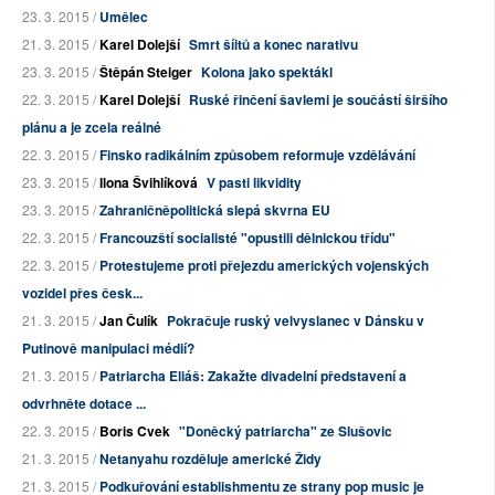
23. 3. 2015 /
Umělec
21. 3. 2015 /
Karel Dolejší
Smrt šíitů a konec narativu
23. 3. 2015 /
Štěpán Steiger
Kolona jako spektákl
22. 3. 2015 /
Karel Dolejší
Ruské řinčení šavlemi je součástí širšího
plánu a je zcela reálné
22. 3. 2015 /
Finsko radikálním způsobem reformuje vzdělávání
23. 3. 2015 /
Ilona Švihlíková
V pasti likvidity
23. 3. 2015 /
Zahraničněpolitická slepá skvrna EU
22. 3. 2015 /
Francouzští socialisté "opustili dělnickou třídu"
22. 3. 2015 /
Protestujeme proti přejezdu amerických vojenských
vozidel přes česk...
21. 3. 2015 /
Jan Čulík
Pokračuje ruský velvyslanec v Dánsku v
Putinově manipulaci médií?
21. 3. 2015 /
Patriarcha Eliáš: Zakažte divadelní představení a
odvrhněte dotace ...
22. 3. 2015 /
Boris Cvek
"Doněcký patriarcha" ze Slušovic
21. 3. 2015 /
Netanyahu rozděluje americké Židy
21. 3. 2015 /
Podkuřování establishmentu ze strany pop music je