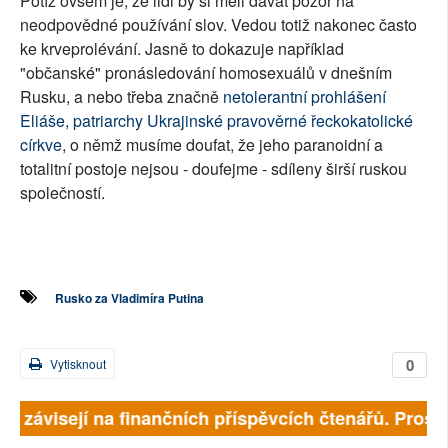
Potíž ovšem je, že lidi by si měli dávat pozor na
neodpovědné používání slov. Vedou totiž nakonec často
ke krveprolévání. Jasně to dokazuje například
"občanské" pronásledování homosexuálů v dnešním
Rusku, a nebo třeba značně
netolerantní prohlášení
Eliáše, patriarchy Ukrajinské pravověrné řeckokatolické
církve
, o němž musíme doufat, že jeho paranoidní a
totalitní postoje nejsou - doufejme - sdíleny širší ruskou
společností.
Rusko za Vladimíra Putina
0
Vytisknout
lně závisejí na finančních příspěvcích čtenářů. Prosím