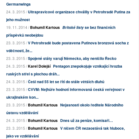
Germanwings
24. 3. 2015 /
Ultrapravicové organizace chválily v Petrohradě Putina za
jeho mužnost
19. 11. 2014 /
Bohumil Kartous
se bez finančních
Britské listy
příspěvků neobejdou
23. 3. 2015 /
V Petrohradě bude postavena Putinova bronzová socha z
vděčnosti, že...
23. 3. 2015 /
Spojené státy varují Německo, aby neničilo Řecko
24. 3. 2015 /
Karel Dolejší
Pentagon znepokojuje vznikající hrozba
ruských střel s plochou dráh...
24. 3. 2015 /
Češi nad 55 let se řítí do stále větších dluhů
23. 3. 2015 /
CVVM: Nejhůře hodnotí informovaná česká veřejnost v
ukrajinském kon...
23. 3. 2015 /
Bohumil Kartous
Nejasnosti okolo ředitele Národního
ústavu vzdělávání
24. 3. 2015 /
Bohumil Kartous
Dnes už za peníze, komisaři…
23. 3. 2015 /
Bohumil Kartous
V ničem ČR nezaostává tak hluboce,
jako ve vzdělávání