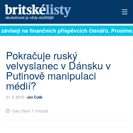
 závisejí na finančních příspěvcích čtenářů. Prosíme,
PŘIHLÁSIT
AKTUÁLNÍ VYDÁNÍ
Pokračuje ruský
ARCHIV
velvyslanec v Dánsku v
Putinově manipulaci
ROZHOVORY
médií?
TÉMATA
21. 3. 2015 /
Jan Čulík
NEJČTENĚJŠÍ ZA 7 DNÍ
čas čtení 1 minuta
AUTOŘI
PŘÍSPĚVKY NA PROVOZ