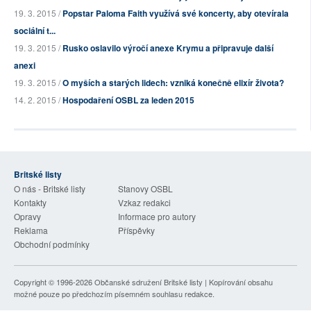
19. 3. 2015 /
Popstar Paloma Faith využívá své koncerty, aby otevírala
sociální t...
19. 3. 2015 /
Rusko oslavilo výročí anexe Krymu a připravuje další
anexi
19. 3. 2015 /
O myších a starých lidech: vzniká konečně elixír života?
14. 2. 2015 /
Hospodaření OSBL za leden 2015
Britské listy
O nás - Britské listy
Stanovy OSBL
Kontakty
Vzkaz redakci
Opravy
Informace pro autory
Reklama
Příspěvky
Obchodní podmínky
Copyright © 1996-2026
Občanské sdružení Britské listy
| Kopírování obsahu
možné pouze po předchozím písemném souhlasu redakce.