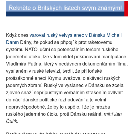
SOCIÁLNÍ SÍTĚ
RUBRIKY
Když dnes
varoval ruský velvyslanec v Dánsku Michail
PLNÁ VERZE STRÁNEK
Danin
Dány, že pokud se připojí k protiraketovému
systému NATO, učiní se potenciálním terčem ruského
jaderného útoku, lze v tom vidět pokračování manipulace
Vladimíra Putina, který v nedávném dokumentárním filmu,
vysílaném v ruské televizi, tvrdil, že při loňské
protizákonné anexi Krymu uvažoval o aktivaci ruských
jaderných zbraní. Ruský velvyslanec v Dánsku se zcela
zjevně snaží nepřípustným verbálním strašením ovlivnit
domácí dánské politické rozhodování a je velmi
nepravděpodobné, že by to uspělo, i že je hrozba
ruského jaderného útoku proti Dánsku reálná,
míní Jan
Čulík.