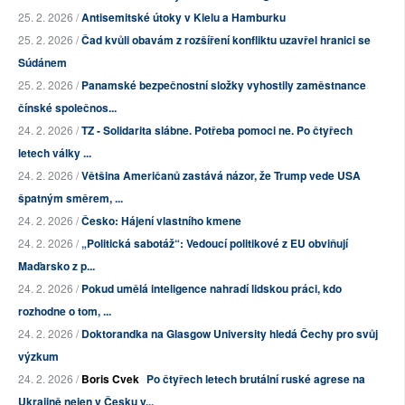
25. 2. 2026 /
Antisemitské útoky v Kielu a Hamburku
25. 2. 2026 /
Čad kvůli obavám z rozšíření konfliktu uzavřel hranici se
Súdánem
25. 2. 2026 /
Panamské bezpečnostní složky vyhostily zaměstnance
čínské společnos...
24. 2. 2026 /
TZ - Solidarita slábne. Potřeba pomoci ne. Po čtyřech
letech války ...
24. 2. 2026 /
Většina Američanů zastává názor, že Trump vede USA
špatným směrem, ...
24. 2. 2026 /
Česko: Hájení vlastního kmene
24. 2. 2026 /
„Politická sabotáž“: Vedoucí politikové z EU obviňují
Maďarsko z p...
24. 2. 2026 /
Pokud umělá inteligence nahradí lidskou práci, kdo
rozhodne o tom, ...
24. 2. 2026 /
Doktorandka na Glasgow University hledá Čechy pro svůj
výzkum
24. 2. 2026 /
Boris Cvek
Po čtyřech letech brutální ruské agrese na
Ukrajině nejen v Česku v...