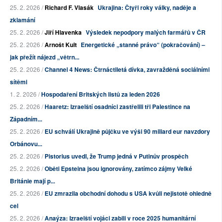
25. 2. 2026 /
Richard F. Vlasák
Ukrajina: Čtyři roky války, naděje a
zklamání
25. 2. 2026 /
Jiří Hlavenka
Výsledek nepodpory malých farmářů v ČR
25. 2. 2026 /
Arnošt Kult
Energetické „stanné právo“ (pokračování) –
jak přežít nájezd „větrn...
25. 2. 2026 /
Channel 4 News: Čtrnáctiletá dívka, zavražděná sociálními
sítěmi
1. 2. 2026 /
Hospodaření Britských listů za leden 2026
25. 2. 2026 /
Haaretz: Izraelští osadníci zastřelili tři Palestince na
Západním...
25. 2. 2026 /
EU schválí Ukrajině půjčku ve výši 90 miliard eur navzdory
Orbánovu...
25. 2. 2026 /
Pistorius uvedl, že Trump jedná v Putinův prospěch
25. 2. 2026 /
Oběti Epsteina jsou ignorovány, zatímco zájmy Velké
Británie mají p...
25. 2. 2026 /
EU zmrazila obchodní dohodu s USA kvůli nejistotě ohledně
cel
25. 2. 2026 /
Anaýza: Izraelští vojáci zabili v roce 2025 humanitární