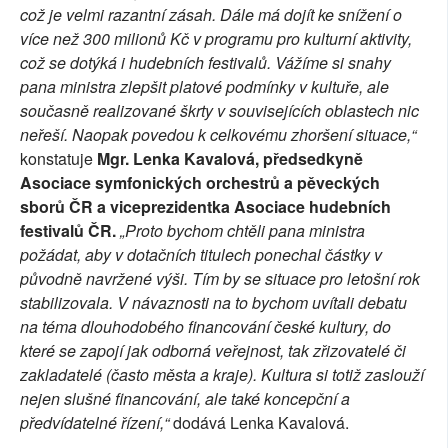
což je velmi razantní zásah. Dále má dojít ke snížení o
více než 300 milionů Kč v programu pro kulturní aktivity,
což se dotýká i hudebních festivalů. Vážíme si snahy
pana ministra zlepšit platové podmínky v kultuře, ale
současně realizované škrty v souvisejících oblastech nic
neřeší. Naopak povedou k celkovému zhoršení situace,“
konstatuje
Mgr. Lenka Kavalová, předsedkyně
Asociace symfonických orchestrů a pěveckých
sborů ČR a viceprezidentka Asociace hudebních
festivalů ČR.
„Proto bychom chtěli pana ministra
požádat, aby v dotačních titulech ponechal částky v
původně navržené výši. Tím by se situace
pro letošní rok
stabilizovala. V návaznosti na to bychom uvítali debatu
na téma dlouhodobého financování české kultury, do
které se zapojí jak odborná veřejnost, tak zřizovatelé či
zakladatelé (často města a kraje). Kultura si totiž zaslouží
nejen slušné financování, ale také koncepční a
předvídatelné řízení,“
dodává Lenka Kavalová.