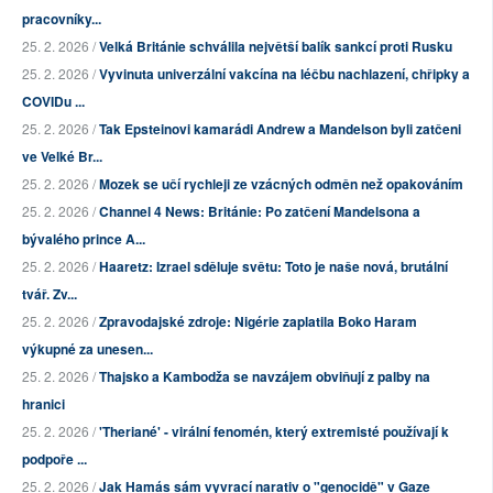
pracovníky...
25. 2. 2026 /
Velká Británie schválila největší balík sankcí proti Rusku
25. 2. 2026 /
Vyvinuta univerzální vakcína na léčbu nachlazení, chřipky a
COVIDu ...
25. 2. 2026 /
Tak Epsteinovi kamarádi Andrew a Mandelson byli zatčeni
ve Velké Br...
25. 2. 2026 /
Mozek se učí rychleji ze vzácných odměn než opakováním
25. 2. 2026 /
Channel 4 News: Británie: Po zatčení Mandelsona a
bývalého prince A...
25. 2. 2026 /
Haaretz: Izrael sděluje světu: Toto je naše nová, brutální
tvář. Zv...
25. 2. 2026 /
Zpravodajské zdroje: Nigérie zaplatila Boko Haram
výkupné za unesen...
25. 2. 2026 /
Thajsko a Kambodža se navzájem obviňují z palby na
hranici
25. 2. 2026 /
'Theriané' - virální fenomén, který extremisté používají k
podpoře ...
25. 2. 2026 /
Jak Hamás sám vyvrací narativ o "genocidě" v Gaze