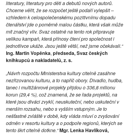
literatury, literatury pro děti a debutů nových autorů.
Chceme věřit, že se rozpočet ještě podaří vylepšit –
vzhledem k celospolečenskému pozitivnímu dopadu
čtenářství jde o poměrně malou částku, která však může
mít značný vliv. Svaz ostatně na tento rok připravuje
velikou kampaň, která přínosy čtení pro společnost i
jednotlivce ukáže. Jsou ještě větší, než jsme očekávali.“
Ing.
Martin Vopěnka
,
předseda, Svaz českých
knihkupců a nakladatelů, z. s.
„Návrh rozpočtu Ministerstva kultury citelně zasáhne
nezřizovanou kulturu, a to napříč obory. Divadlo, hudba,
tanec i multižánrové projekty přijdou o 336,8 milionu
korun (29,4 %), což znamená, že se řada projektů, na
které jsou diváci zvyklí, neuskuteční, nebo uskuteční v
menším rozsahu, nebo s vyšším vstupným. Je to
nešťastné zvláště v době, kdy vláda mluví o zvyšování
odměn v resortu kultury a o podpoře regionů, kterých se
tento škrt citelně dotkne.“
Mgr. Lenka Havlíková,