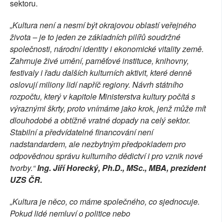
sektoru.
„Kultura není a nesmí být okrajovou oblastí veřejného
života – je to jeden ze základních pilířů soudržné
společnosti, národní identity i ekonomické vitality země.
Zahrnuje živé umění, paměťové instituce, knihovny,
festivaly i řadu dalších kulturních aktivit, které denně
oslovují miliony lidí napříč regiony. Návrh státního
rozpočtu, který v kapitole Ministerstva kultury počítá s
výraznými škrty, proto vnímáme jako krok, jenž může mít
dlouhodobé a obtížně vratné dopady na celý sektor.
Stabilní a předvídatelné financování není
nadstandardem, ale nezbytným předpokladem pro
odpovědnou správu kulturního dědictví i pro vznik nové
tvorby.“
Ing. Jiří Horecký, Ph.D., MSc., MBA, prezident
UZS ČR.
„Kultura je něco, co máme společného, co sjednocuje.
Pokud lidé nemluví o politice nebo