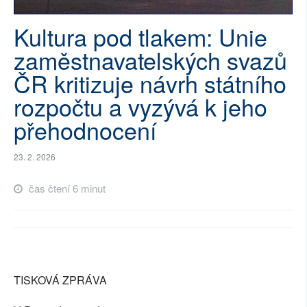
SOCIÁLNÍ SÍTĚ
Kultura pod tlakem: Unie
RUBRIKY
zaměstnavatelských svazů
ČR kritizuje návrh státního
PLNÁ VERZE STRÁNEK
rozpočtu a vyzývá k jeho
přehodnocení
23. 2. 2026
čas čtení 6 minut
TISKOVÁ ZPRÁVA