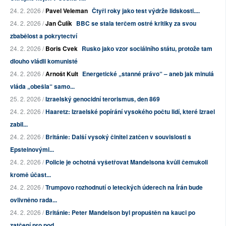
24. 2. 2026 /
Pavel Veleman
Čtyři roky jako test výdrže lidskosti....
24. 2. 2026 /
Jan Čulík
BBC se stala terčem ostré kritiky za svou
zbabělost a pokrytectví
24. 2. 2026 /
Boris Cvek
Rusko jako vzor sociálního státu, protože tam
dlouho vládli komunisté
24. 2. 2026 /
Arnošt Kult
Energetické „stanné právo“ – aneb jak minulá
vláda „obešla“ samo...
25. 2. 2026 /
Izraelský genocidní terorismus, den 869
24. 2. 2026 /
Haaretz: Izraelské popírání vysokého počtu lidí, které Izrael
zabil...
24. 2. 2026 /
Británie: Další vysoký činitel zatčen v souvislosti s
Epsteinovými...
24. 2. 2026 /
Policie je ochotná vyšetřovat Mandelsona kvůli čemukoli
kromě účast...
24. 2. 2026 /
Trumpovo rozhodnutí o leteckých úderech na Írán bude
ovlivněno rada...
24. 2. 2026 /
Británie: Peter Mandelson byl propuštěn na kauci po
zatčení pro pod...