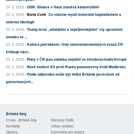
24. 2. 2026 /
OSN: Situace v Gaze zůstává katastrofální
23. 2. 2026 /
Boris Cvek
Co vlastně myslí motoristé kapitalismem a
zelenou ideologií
23. 2. 2026 /
Trump hrozí „silnějšími a nepříjemnějšími“ cly uprostřed
zmatku ve ...
23. 2. 2026 /
Kultura pod tlakem: Unie zaměstnavatelských svazů ČR
kritizuje návr...
23. 2. 2026 /
Platy v ČR jsou zdaleka nejnižší ve středovýchodní Evropě
23. 2. 2026 /
Nové sankce EU proti Rusku pozastaveny kvůli Maďarsku
24. 2. 2026 /
Podle odborníků může být Velká Británie jen krůček od
potravinových...
Britské listy
O nás - Britské listy
Stanovy OSBL
Kontakty
Vzkaz redakci
Opravy
Informace pro autory