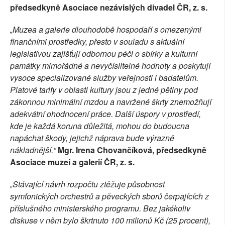
předsedkyně
Asociace nezávislých divadel ČR, z. s.
„Muzea a galerie dlouhodobě hospodaří s omezenými
finančními prostředky, přesto v souladu s aktuální
legislativou zajišťují odbornou péči o sbírky a kulturní
památky mimořádné a nevyčíslitelné hodnoty a poskytují
vysoce specializované služby veřejnosti i badatelům.
Platové tarify v oblasti kultury jsou z jedné pětiny pod
zákonnou minimální mzdou a navržené škrty znemožňují
adekvátní ohodnocení práce. Další úspory v prostředí,
kde je každá koruna důležitá, mohou do budoucna
napáchat škody, jejichž náprava bude výrazně
nákladnější.“
Mgr. Irena Chovančíková, předsedkyně
Asociace muzeí a galerií ČR, z. s.
„Stávající návrh rozpočtu ztěžuje působnost
symfonických orchestrů a pěveckých sborů čerpajících z
příslušného ministerského programu. Bez jakékoliv
diskuse v něm bylo škrtnuto 100 milionů Kč (25 procent),