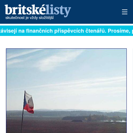
ávisejí na finančních příspěvcích čtenářů. Prosíme, př
PŘIHLÁSIT
AKTUÁLNÍ VYDÁNÍ
ARCHIV
ROZHOVORY
TÉMATA
NEJČTENĚJŠÍ ZA 7 DNÍ
AUTOŘI
PŘÍSPĚVKY NA PROVOZ