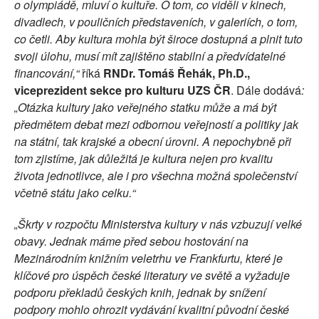
o olympiádě, mluví o kultuře. O tom, co viděli v kinech,
divadlech, v pouličních představeních, v galeriích, o tom,
co četli. Aby kultura mohla být široce dostupná a plnit tuto
svoji úlohu, musí mít zajištěno stabilní a předvídatelné
financování,“
říká
RNDr. Tomáš Řehák, Ph.D.,
viceprezident sekce pro kulturu UZS ČR
. Dále dodává
:
„Otázka kultury jako veřejného statku může a má být
předmětem debat mezi odbornou veřejností a politiky jak
na státní, tak krajské a obecní úrovni. A nepochybně při
tom zjistíme, jak důležitá je kultura nejen pro kvalitu
života jednotlivce, ale i pro všechna možná společenství
včetně státu jako celku.“
„Škrty v rozpočtu Ministerstva kultury v nás vzbuzují velké
obavy. Jednak máme před sebou hostování na
Mezinárodním knižním veletrhu ve Frankfurtu, které je
klíčové pro úspěch české literatury ve světě a vyžaduje
podporu překladů českých knih, jednak by snížení
podpory mohlo ohrozit vydávání kvalitní původní české