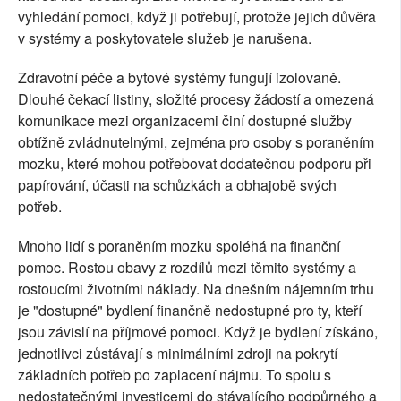
vyhledání pomoci, když ji potřebují, protože jejich důvěra
v systémy a poskytovatele služeb je narušena.
Zdravotní péče a bytové systémy fungují izolovaně.
Dlouhé čekací listiny, složité procesy žádostí a omezená
komunikace mezi organizacemi činí dostupné služby
obtížně zvládnutelnými, zejména pro osoby s poraněním
mozku, které mohou potřebovat dodatečnou podporu při
papírování, účasti na schůzkách a obhajobě svých
potřeb.
Mnoho lidí s poraněním mozku spoléhá na finanční
pomoc. Rostou obavy z rozdílů mezi těmito systémy a
rostoucími životními náklady. Na dnešním nájemním trhu
je "dostupné" bydlení finančně nedostupné pro ty, kteří
jsou závislí na příjmové pomoci. Když je bydlení získáno,
jednotlivci zůstávají s minimálními zdroji na pokrytí
základních potřeb po zaplacení nájmu. To spolu s
nedostatečnými investicemi do stávajícího podpůrného a