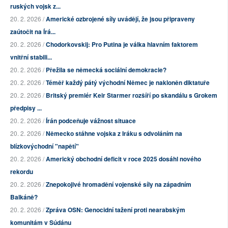
ruských vojsk z...
20. 2. 2026 /
Americké ozbrojené síly uvádějí, že jsou připraveny
zaútočit na Írá...
20. 2. 2026 /
Chodorkovskij: Pro Putina je válka hlavním faktorem
vnitřní stabili...
20. 2. 2026 /
Přežila se německá sociální demokracie?
20. 2. 2026 /
Téměř každý pátý východní Němec je nakloněn diktatuře
20. 2. 2026 /
Britský premiér Keir Starmer rozšíří po skandálu s Grokem
předpisy ...
20. 2. 2026 /
Írán podceňuje vážnost situace
20. 2. 2026 /
Německo stáhne vojska z Iráku s odvoláním na
blízkovýchodní "napětí"
20. 2. 2026 /
Americký obchodní deficit v roce 2025 dosáhl nového
rekordu
20. 2. 2026 /
Znepokojivé hromadění vojenské síly na západním
Balkáně?
20. 2. 2026 /
Zpráva OSN: Genocidní tažení proti nearabským
komunitám v Súdánu