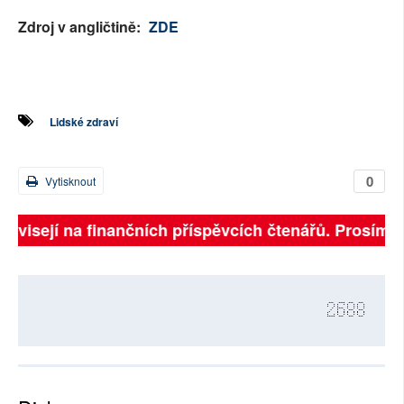
Zdroj v angličtině:
ZDE
Lidské zdraví
0
Vytisknout
závisejí na finančních příspěvcích čtenářů. Prosíme, p
2688