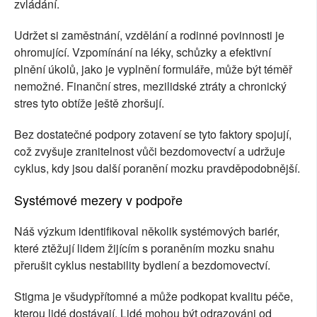
zvládání.
Udržet si zaměstnání, vzdělání a rodinné povinnosti je
ohromující. Vzpomínání na léky, schůzky a efektivní
plnění úkolů, jako je vyplnění formuláře, může být téměř
nemožné. Finanční stres, mezilidské ztráty a chronický
stres tyto obtíže ještě zhoršují.
Bez dostatečné podpory zotavení se tyto faktory spojují,
což zvyšuje zranitelnost vůči bezdomovectví a udržuje
cyklus, kdy jsou další poranění mozku pravděpodobnější.
Systémové mezery v podpoře
Náš výzkum identifikoval několik systémových bariér,
které ztěžují lidem žijícím s poraněním mozku snahu
přerušit cyklus nestability bydlení a bezdomovectví.
Stigma je všudypřítomné a může podkopat kvalitu péče,
kterou lidé dostávají. Lidé mohou být odrazováni od