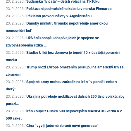
23. 2. 2026 /
Súdánská 'lvíčata' – dětští vojáci na TikToku
23. 2. 2026 /
Poškození podmořského kabelu v norské Finmarce
23. 2. 2026 /
Pákistán provedl nálety v Afghánistánu
23. 2. 2026 /
Dánský ministr: Grónsko nepotřebuje americkou
nemocniční loď
23. 2. 2026 /
Užívání konopí u dospívajících je spojeno se
zdvojnásobením rizika ...
23. 2. 2026 /
Studie: U lidí bez domova je téměř 10 x častější poranění
mozku
23. 2. 2026 /
Trump hrozí Evropě omezením přístupu na americký trh se
zbraněmi
23. 2. 2026 /
Spojené státy mohou zaútočit na Írán "v pondělí nebo v
úterý"
23. 2. 2026 /
Ukrajina potřebuje mobilizovat dalších 250 tisíc vojáků, aby
porazi...
23. 2. 2026 /
Írán koupil z Ruska 500 nejnovějších MANPADS Verba a 2
500 raket
23. 2. 2026 /
Čína "vyvíjí jaderné zbraně nové generace"