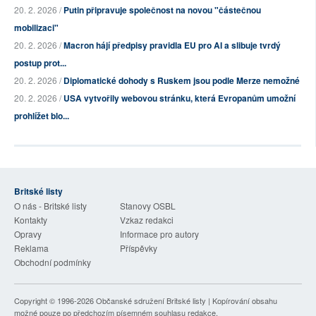
20. 2. 2026 /
Putin připravuje společnost na novou "částečnou
mobilizaci"
20. 2. 2026 /
Macron hájí předpisy pravidla EU pro AI a slibuje tvrdý
postup prot...
20. 2. 2026 /
Diplomatické dohody s Ruskem jsou podle Merze nemožné
20. 2. 2026 /
USA vytvořily webovou stránku, která Evropanům umožní
prohlížet blo...
Britské listy
O nás - Britské listy
Stanovy OSBL
Kontakty
Vzkaz redakci
Opravy
Informace pro autory
Reklama
Příspěvky
Obchodní podmínky
Copyright © 1996-2026
Občanské sdružení Britské listy
| Kopírování obsahu
možné pouze po předchozím písemném souhlasu redakce.