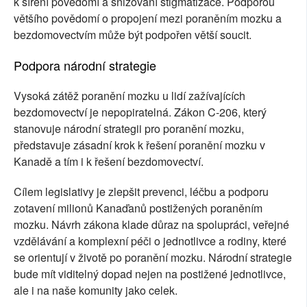
k šíření povědomí a snižování stigmatizace. Podporou
většího povědomí o propojení mezi poraněním mozku a
bezdomovectvím může být podpořen větší soucit.
Podpora národní strategie
Vysoká zátěž poranění mozku u lidí zažívajících
bezdomovectví je nepopiratelná. Zákon C-206, který
stanovuje národní strategii pro poranění mozku,
představuje zásadní krok k řešení poranění mozku v
Kanadě a tím i k řešení bezdomovectví.
Cílem legislativy je zlepšit prevenci, léčbu a podporu
zotavení milionů Kanaďanů postižených poraněním
mozku. Návrh zákona klade důraz na spolupráci, veřejné
vzdělávání a komplexní péči o jednotlivce a rodiny, které
se orientují v životě po poranění mozku. Národní strategie
bude mít viditelný dopad nejen na postižené jednotlivce,
ale i na naše komunity jako celek.