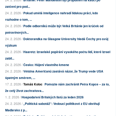
zatčení pro pod...
24. 2. 2026 /
Pokud umělá inteligence nahradí lidskou práci, kdo
rozhodne o tom, ...
24. 2. 2026 /
Podle odborníků může být Velká Británie jen krůček od
potravinových...
24. 2. 2026 /
Doktorandka na Glasgow University hledá Čechy pro svůj
výzkum
24. 2. 2026 /
Haaretz: Izraelské popírání vysokého počtu lidí, které Izrael
zabil...
24. 2. 2026 /
Česko: Hájení vlastního kmene
24. 2. 2026 /
Většina Američanů zastává názor, že Trump vede USA
špatným směrem, ...
17. 2. 2026 /
Tomáš Koloc
Pomozte nám zachránit Petra Kopce – za to,
že celý život zachraňova...
1. 2. 2026 /
Hospodaření Britských listů za leden 2026
24. 2. 2026 /
„Politická sabotáž“: Vedoucí politikové z EU obviňují
Maďarsko z p...