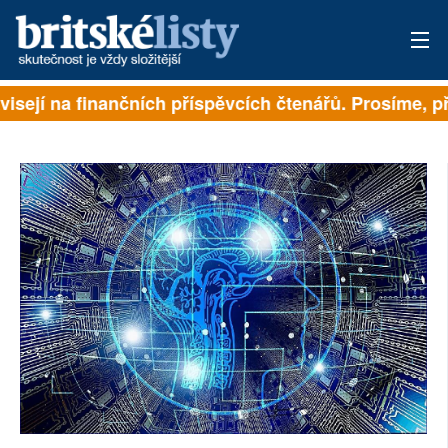
isejí na finančních příspěvcích čtenářů. Prosíme, přis
PŘIHLÁSIT
AKTUÁLNÍ VYDÁNÍ
ARCHIV
ROZHOVORY
TÉMATA
NEJČTENĚJŠÍ ZA 7 DNÍ
AUTOŘI
PŘÍSPĚVKY NA PROVOZ