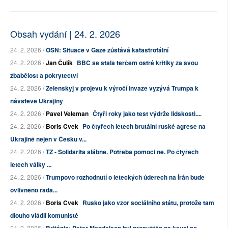
Obsah vydání | 24. 2. 2026
24. 2. 2026 /
OSN: Situace v Gaze zůstává katastrofální
24. 2. 2026 /
Jan Čulík
BBC se stala terčem ostré kritiky za svou
zbabělost a pokrytectví
24. 2. 2026 /
Zelenskyj v projevu k výročí invaze vyzývá Trumpa k
návštěvě Ukrajiny
24. 2. 2026 /
Pavel Veleman
Čtyři roky jako test výdrže lidskosti....
24. 2. 2026 /
Boris Cvek
Po čtyřech letech brutální ruské agrese na
Ukrajině nejen v Česku v...
24. 2. 2026 /
TZ - Solidarita slábne. Potřeba pomoci ne. Po čtyřech
letech války ...
24. 2. 2026 /
Trumpovo rozhodnutí o leteckých úderech na Írán bude
ovlivněno rada...
24. 2. 2026 /
Boris Cvek
Rusko jako vzor sociálního státu, protože tam
dlouho vládli komunisté
24. 2. 2026 /
Británie: Peter Mandelson byl propuštěn na kauci po