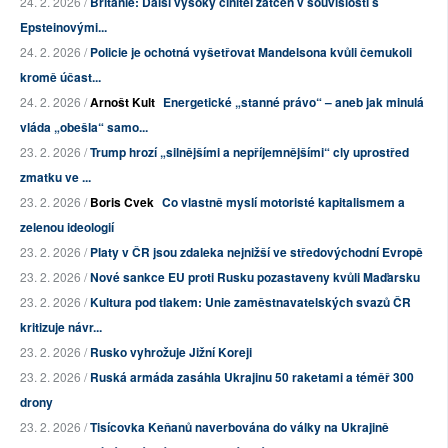
24. 2. 2026 /
Británie: Další vysoký činitel zatčen v souvislosti s
Epsteinovými...
24. 2. 2026 /
Policie je ochotná vyšetřovat Mandelsona kvůli čemukoli
kromě účast...
24. 2. 2026 /
Arnošt Kult
Energetické „stanné právo“ – aneb jak minulá
vláda „obešla“ samo...
23. 2. 2026 /
Trump hrozí „silnějšími a nepříjemnějšími“ cly uprostřed
zmatku ve ...
23. 2. 2026 /
Boris Cvek
Co vlastně myslí motoristé kapitalismem a
zelenou ideologií
23. 2. 2026 /
Platy v ČR jsou zdaleka nejnižší ve středovýchodní Evropě
23. 2. 2026 /
Nové sankce EU proti Rusku pozastaveny kvůli Maďarsku
23. 2. 2026 /
Kultura pod tlakem: Unie zaměstnavatelských svazů ČR
kritizuje návr...
23. 2. 2026 /
Rusko vyhrožuje Jižní Koreji
23. 2. 2026 /
Ruská armáda zasáhla Ukrajinu 50 raketami a téměř 300
drony
23. 2. 2026 /
Tisícovka Keňanů naverbována do války na Ukrajině