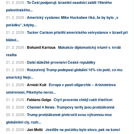
21. 2. 2026 /
To Češi podporují. Izraelští osadníci zabili 19letého
palestinského...
21. 2. 2026 /
Americký vyslanec Mike Huckabee říká, že by bylo „v
pořádku“, kdyby...
21. 2. 2026 /
Tucker Carlson přistihl amerického velvyslance v Izraeli při
blábol...
21. 2. 2026 /
Bohumil Kartous
Makakův diplomatický triumf v. tvrdá
realita
21. 2. 2026 /
Další důležité prvenství České republiky
21. 2. 2026 /
Rozzuřený Trump podepsal globální 10% clo poté, co mu
americký Nejv...
21. 2. 2026 /
Arnošt Kult
Evropa v pasti oligarchie – Aristotelova
uměřenost, Pikettyho nerov...
21. 2. 2026 /
Fabiano Golgo
Čtyři procenta chtějí rušit třiatřicet
20. 2. 2026 /
Channel 4 News: Trumpovy tarify jsou protizákonné
20. 2. 2026 /
Trump protizákonně překročil svou výkonnou moc
globálními cly, rozh...
20. 2. 2026 /
Jan Molič
Jestliže na počátku bylo slovo, pak na konci