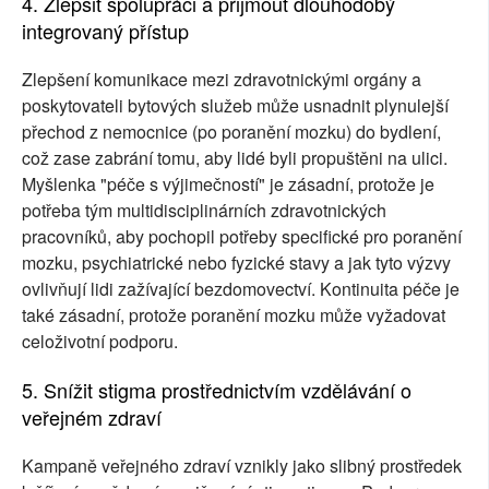
4. Zlepšit spolupráci a přijmout dlouhodobý
integrovaný přístup
Zlepšení komunikace mezi zdravotnickými orgány a
poskytovateli bytových služeb může usnadnit plynulejší
přechod z nemocnice (po poranění mozku) do bydlení,
což zase zabrání tomu, aby lidé byli propuštěni na ulici.
Myšlenka "péče s výjimečností" je zásadní, protože je
potřeba tým multidisciplinárních zdravotnických
pracovníků, aby pochopil potřeby specifické pro poranění
mozku, psychiatrické nebo fyzické stavy a jak tyto výzvy
ovlivňují lidi zažívající bezdomovectví. Kontinuita péče je
také zásadní, protože poranění mozku může vyžadovat
celoživotní podporu.
5. Snížit stigma prostřednictvím vzdělávání o
veřejném zdraví
Kampaně veřejného zdraví vznikly jako slibný prostředek