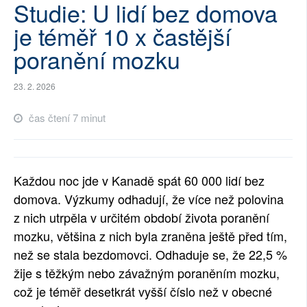
Studie: U lidí bez domova
SOCIÁLNÍ SÍTĚ
je téměř 10 x častější
RUBRIKY
poranění mozku
PLNÁ VERZE STRÁNEK
23. 2. 2026
čas čtení 7 minut
Každou noc jde v Kanadě spát 60 000 lidí bez
domova. Výzkumy odhadují, že více než polovina
z nich utrpěla v určitém období života poranění
mozku, většina z nich byla zraněna ještě před tím,
než se stala bezdomovci. Odhaduje se, že 22,5 %
žije s těžkým nebo závažným poraněním mozku,
což je téměř desetkrát vyšší číslo než v obecné