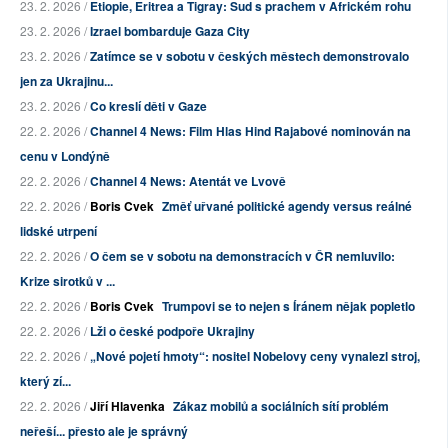
23. 2. 2026 /
Etiopie, Eritrea a Tigray: Sud s prachem v Africkém rohu
23. 2. 2026 /
Izrael bombarduje Gaza City
23. 2. 2026 /
Zatímce se v sobotu v českých městech demonstrovalo
jen za Ukrajinu...
23. 2. 2026 /
Co kreslí děti v Gaze
22. 2. 2026 /
Channel 4 News: Film Hlas Hind Rajabové nominován na
cenu v Londýně
22. 2. 2026 /
Channel 4 News: Atentát ve Lvově
22. 2. 2026 /
Boris Cvek
Změť uřvané politické agendy versus reálné
lidské utrpení
22. 2. 2026 /
O čem se v sobotu na demonstracích v ČR nemluvilo:
Krize sirotků v ...
22. 2. 2026 /
Boris Cvek
Trumpovi se to nejen s Íránem nějak popletlo
22. 2. 2026 /
Lži o české podpoře Ukrajiny
22. 2. 2026 /
„Nové pojetí hmoty“: nositel Nobelovy ceny vynalezl stroj,
který zí...
22. 2. 2026 /
Jiří Hlavenka
Zákaz mobilů a sociálních sítí problém
neřeší... přesto ale je správný