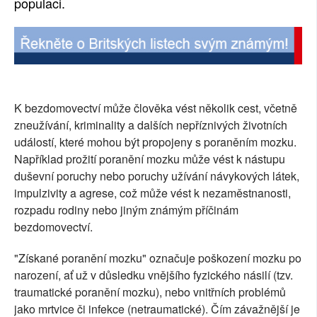
populaci.
K bezdomovectví může člověka vést několik cest, včetně
zneužívání, kriminality a dalších nepříznivých životních
událostí, které mohou být propojeny s poraněním mozku.
Například prožití poranění mozku může vést k nástupu
duševní poruchy nebo poruchy užívání návykových látek,
impulzivity a agrese, což může vést k nezaměstnanosti,
rozpadu rodiny nebo jiným známým příčinám
bezdomovectví.
"Získané poranění mozku" označuje poškození mozku po
narození, ať už v důsledku vnějšího fyzického násilí (tzv.
traumatické poranění mozku), nebo vnitřních problémů
jako mrtvice či infekce (netraumatické). Čím závažnější je