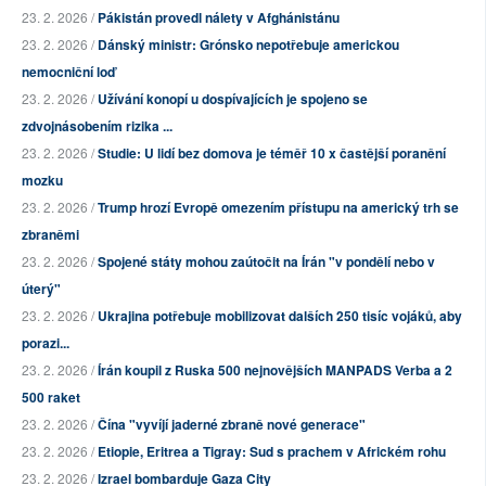
23. 2. 2026 /
Pákistán provedl nálety v Afghánistánu
23. 2. 2026 /
Dánský ministr: Grónsko nepotřebuje americkou
nemocniční loď
23. 2. 2026 /
Užívání konopí u dospívajících je spojeno se
zdvojnásobením rizika ...
23. 2. 2026 /
Studie: U lidí bez domova je téměř 10 x častější poranění
mozku
23. 2. 2026 /
Trump hrozí Evropě omezením přístupu na americký trh se
zbraněmi
23. 2. 2026 /
Spojené státy mohou zaútočit na Írán "v pondělí nebo v
úterý"
23. 2. 2026 /
Ukrajina potřebuje mobilizovat dalších 250 tisíc vojáků, aby
porazi...
23. 2. 2026 /
Írán koupil z Ruska 500 nejnovějších MANPADS Verba a 2
500 raket
23. 2. 2026 /
Čína "vyvíjí jaderné zbraně nové generace"
23. 2. 2026 /
Etiopie, Eritrea a Tigray: Sud s prachem v Africkém rohu
23. 2. 2026 /
Izrael bombarduje Gaza City