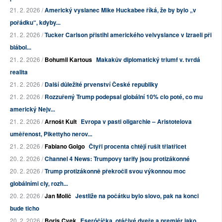
21. 2. 2026 /
Americký vyslanec Mike Huckabee říká, že by bylo „v
pořádku“, kdyby...
21. 2. 2026 /
Tucker Carlson přistihl amerického velvyslance v Izraeli při
blábol...
21. 2. 2026 /
Bohumil Kartous
Makakův diplomatický triumf v. tvrdá
realita
21. 2. 2026 /
Další důležité prvenství České republiky
21. 2. 2026 /
Rozzuřený Trump podepsal globální 10% clo poté, co mu
americký Nejv...
21. 2. 2026 /
Arnošt Kult
Evropa v pasti oligarchie – Aristotelova
uměřenost, Pikettyho nerov...
21. 2. 2026 /
Fabiano Golgo
Čtyři procenta chtějí rušit třiatřicet
20. 2. 2026 /
Channel 4 News: Trumpovy tarify jsou protizákonné
20. 2. 2026 /
Trump protizákonně překročil svou výkonnou moc
globálními cly, rozh...
20. 2. 2026 /
Jan Molič
Jestliže na počátku bylo slovo, pak na konci
bude ticho
20. 2. 2026 /
Boris Cvek
Eseróčíčka, otáčivé dveře a premiér jako