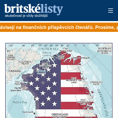
ávisejí na finančních příspěvcích čtenářů. Prosíme, př
PŘIHLÁSIT
AKTUÁLNÍ VYDÁNÍ
ARCHIV
ROZHOVORY
TÉMATA
NEJČTENĚJŠÍ ZA 7 DNÍ
AUTOŘI
PŘÍSPĚVKY NA PROVOZ