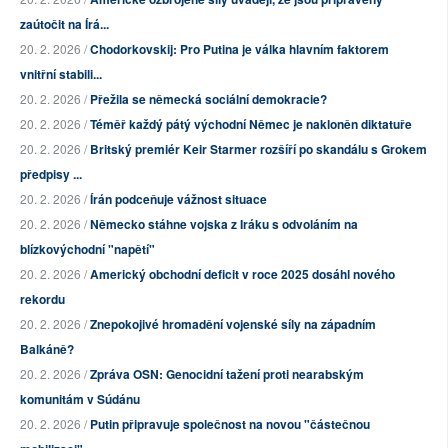
zaútočit na Írá...
20. 2. 2026 /
Chodorkovskij: Pro Putina je válka hlavním faktorem
vnitřní stabili...
20. 2. 2026 /
Přežila se německá sociální demokracie?
20. 2. 2026 /
Téměř každý pátý východní Němec je nakloněn diktatuře
20. 2. 2026 /
Britský premiér Keir Starmer rozšíří po skandálu s Grokem
předpisy ...
20. 2. 2026 /
Írán podceňuje vážnost situace
20. 2. 2026 /
Německo stáhne vojska z Iráku s odvoláním na
blízkovýchodní "napětí"
20. 2. 2026 /
Americký obchodní deficit v roce 2025 dosáhl nového
rekordu
20. 2. 2026 /
Znepokojivé hromadění vojenské síly na západním
Balkáně?
20. 2. 2026 /
Zpráva OSN: Genocidní tažení proti nearabským
komunitám v Súdánu
20. 2. 2026 /
Putin připravuje společnost na novou "částečnou