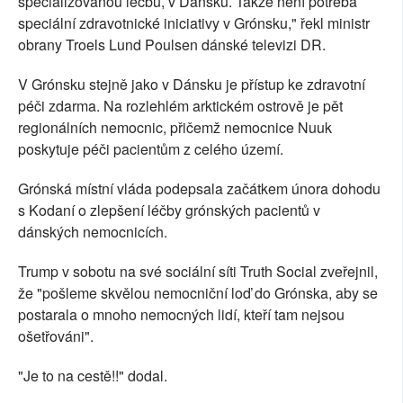
specializovanou léčbu, v Dánsku. Takže není potřeba
speciální zdravotnické iniciativy v Grónsku," řekl ministr
obrany Troels Lund Poulsen dánské televizi DR.
V Grónsku stejně jako v Dánsku je přístup ke zdravotní
péči zdarma. Na rozlehlém arktickém ostrově je pět
regionálních nemocnic, přičemž nemocnice Nuuk
poskytuje péči pacientům z celého území.
Grónská místní vláda podepsala začátkem února dohodu
s Kodaní o zlepšení léčby grónských pacientů v
dánských nemocnicích.
Trump v sobotu na své sociální síti Truth Social zveřejnil,
že "pošleme skvělou nemocniční loď do Grónska, aby se
postarala o mnoho nemocných lidí, kteří tam nejsou
ošetřováni".
"Je to na cestě!!" dodal.