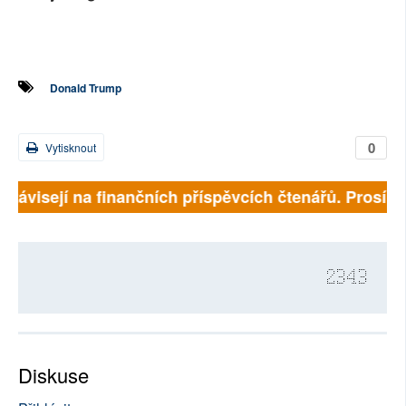
Donald Trump
0
Vytisknout
 závisejí na finančních příspěvcích čtenářů. Prosíme, 
2343
Diskuse