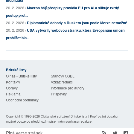
mobilizaci"
20. 2. 2026 /
Macron hájí předpisy pravidla EU pro AI a slibuje tvrdý
postup prot...
20. 2. 2026 /
Diplomatické dohody s Ruskem jsou podle Merze nemožné
20. 2. 2026 /
USA vytvořily webovou stránku, která Evropanům umožní
prohlížet blo...
Britské listy
O nás - Britské listy
Stanovy OSBL
Kontakty
Vzkaz redakci
Opravy
Informace pro autory
Reklama
Příspěvky
Obchodní podmínky
Copyright © 1996-2026
Občanské sdružení Britské listy
| Kopírování obsahu
možné pouze po předchozím písemném souhlasu redakce.
Plná verze stránek