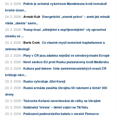
24. 2. 2026 /
Policie je ochotná vyšetřovat Mandelsona kvůli čemukoli
kromě účast...
24. 2. 2026 /
Arnošt Kult
Energetické „stanné právo“ – aneb jak minulá
vláda „obešla“ samo...
23. 2. 2026 /
Trump hrozí „silnějšími a nepříjemnějšími“ cly uprostřed
zmatku ve ...
23. 2. 2026 /
Boris Cvek
Co vlastně myslí motoristé kapitalismem a
zelenou ideologií
23. 2. 2026 /
Platy v ČR jsou zdaleka nejnižší ve středovýchodní Evropě
23. 2. 2026 /
Nové sankce EU proti Rusku pozastaveny kvůli Maďarsku
23. 2. 2026 /
Kultura pod tlakem: Unie zaměstnavatelských svazů ČR
kritizuje návr...
23. 2. 2026 /
Rusko vyhrožuje Jižní Koreji
23. 2. 2026 /
Ruská armáda zasáhla Ukrajinu 50 raketami a téměř 300
drony
23. 2. 2026 /
Tisícovka Keňanů naverbována do války na Ukrajině
23. 2. 2026 /
Súdánská 'lvíčata' – dětští vojáci na TikToku
23. 2. 2026 /
Poškození podmořského kabelu v norské Finmarce