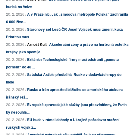
burlak na Volze
20. 2. 2026 /
A v Praze nic. Jak „smogová metropole Polska“ zachránila
6 000 živo...
20. 2. 2026 /
Staronový šéf Lesů ČR Josef Vojáček musí změnit kurz:
Prioritou mus...
20. 2. 2026 /
Arnošt Kult
Akcelerační zóny a právo na horizont: estetika
krajiny jako opomíje...
20. 2. 2026 /
Británie: Technologické firmy musí odstranit „pomstu
pornem“ do 48 ...
20. 2. 2026 /
Saúdská Arábie předběhla Rusko v dodávkách ropy do
Indie
20. 2. 2026 /
Rusko a Írán uprostřed blížícího se amerického útoku na
íránský rež...
20. 2. 2026 /
Evropské zpravodajské služby jsou přesvědčeny, že Putin
by nesouhla...
20. 2. 2026 /
EU bude v rámci dohody o Ukrajině požadovat stažení
ruských vojsk z...
20. 2. 2026 /
Americké ozbrojené síly uvádějí, že jsou připraveny