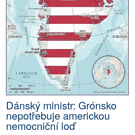
SOCIÁLNÍ SÍTĚ
RUBRIKY
PLNÁ VERZE STRÁNEK
Dánský ministr: Grónsko
nepotřebuje americkou
nemocniční loď