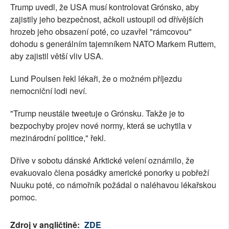
Trump uvedl, že USA musí kontrolovat Grónsko, aby
zajistily jeho bezpečnost, ačkoli ustoupil od dřívějších
hrozeb jeho obsazení poté, co uzavřel "rámcovou"
dohodu s generálním tajemníkem NATO Markem Ruttem,
aby zajistil větší vliv USA.
Lund Poulsen řekl lékaři, že o možném příjezdu
nemocniční lodi neví.
"Trump neustále tweetuje o Grónsku. Takže je to
bezpochyby projev nové normy, která se uchytila v
mezinárodní politice," řekl.
Dříve v sobotu dánské Arktické velení oznámilo, že
evakuovalo člena posádky americké ponorky u pobřeží
Nuuku poté, co námořník požádal o naléhavou lékařskou
pomoc.
Zdroj v angličtině:
ZDE