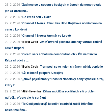
23. 2. 2026 /
Zatímce se v sobotu v českých městech demonstrovalo
jen za Ukrajinu...
23. 2. 2026 /
Co kreslí děti v Gaze
22. 2. 2026 /
Channel 4 News: Film Hlas Hind Rajabové nominován na
cenu v Londýně
22. 2. 2026 /
Channel 4 News: Atentát ve Lvově
22. 2. 2026 /
Boris Cvek
Změť uřvané politické agendy versus reálné
lidské utrpení
22. 2. 2026 /
O čem se v sobotu na demonstracích v ČR nemluvilo:
Krize sirotků v ...
22. 2. 2026 /
Boris Cvek
Trumpovi se to nejen s Íránem nějak popletlo
22. 2. 2026 /
Lži o české podpoře Ukrajiny
22. 2. 2026 /
„Nové pojetí hmoty“: nositel Nobelovy ceny vynalezl stroj,
který zí...
22. 2. 2026 /
Jiří Hlavenka
Zákaz mobilů a sociálních sítí problém
neřeší... přesto ale je správný
21. 2. 2026 /
To Češi podporují. Izraelští osadníci zabili 19letého
palestinského...