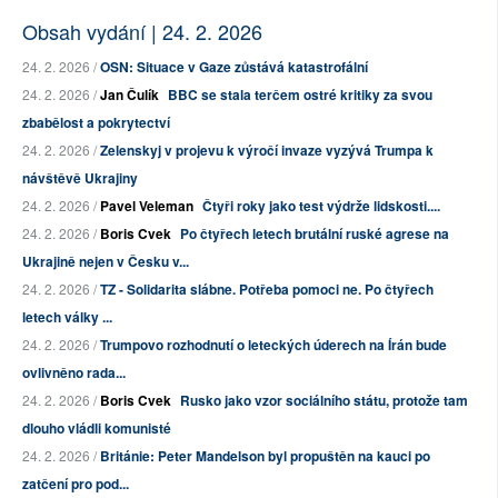
Obsah vydání | 24. 2. 2026
24. 2. 2026 /
OSN: Situace v Gaze zůstává katastrofální
24. 2. 2026 /
Jan Čulík
BBC se stala terčem ostré kritiky za svou
zbabělost a pokrytectví
24. 2. 2026 /
Zelenskyj v projevu k výročí invaze vyzývá Trumpa k
návštěvě Ukrajiny
24. 2. 2026 /
Pavel Veleman
Čtyři roky jako test výdrže lidskosti....
24. 2. 2026 /
Boris Cvek
Po čtyřech letech brutální ruské agrese na
Ukrajině nejen v Česku v...
24. 2. 2026 /
TZ - Solidarita slábne. Potřeba pomoci ne. Po čtyřech
letech války ...
24. 2. 2026 /
Trumpovo rozhodnutí o leteckých úderech na Írán bude
ovlivněno rada...
24. 2. 2026 /
Boris Cvek
Rusko jako vzor sociálního státu, protože tam
dlouho vládli komunisté
24. 2. 2026 /
Británie: Peter Mandelson byl propuštěn na kauci po
zatčení pro pod...