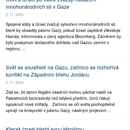
mnohonárodních sil v Gaze
2. 11. 2023
Spojené státy a Izrael zvažují vytvoření mnohonárodních sil,
které by obsadily pásmo Gazy, pokud Izrael úspěšně zlikviduje
Hamás, informovala v úterý agentura Bloomberg. Záměrem by
bylo poskytnutí dočasného dohledu nad Gazou zemím v
regionu, ...
Svět se soustředí na Gazu, zatímco se rozhořívá
konflikt na Západním břehu Jordánu
2. 11. 2023
Zdá se, že tamní ilegální osadníci mohou páchat násilí na
Palestincích beztrestněji než kdykoli předtím, čímž riskují
vypuknutí nové intifády. Zatímco se oči světa pochopitelně
upírají na krveprolití v pásmu Gazy, násilným projevům ...
Kterak Izrael hledá svou Hirošimu