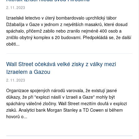
2. 11. 2023
Izraelské letectvo v úterý bombardovalo uprchlický tábor
Džabalíja v Gaze v jednom z největších masakrů, které dosud
spáchalo, přičemž zabilo nebo zranilo nejméně 400 osob a
zničilo obytný komplex s 20 budovami. Předpokládá se, že další
oběti...
Wall Street očekává velké zisky z války mezi
Izraelem a Gazou
2. 11. 2023
Organizace spojených národů varovala, že existují jasné
důkazy, že při "explozi násilí v Izraeli a Gaze" mohly být
spáchány válečné zločiny. Wall Street mezitím doufá v explozi
zisků. Analytici bank Morgan Stanley a TD Cowen si během
hovorů o...