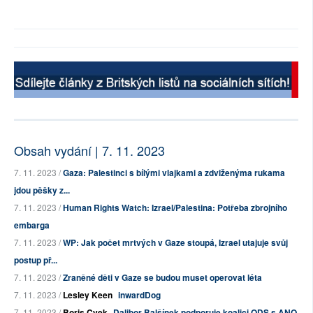
Obsah vydání | 7. 11. 2023
7. 11. 2023 /
Gaza: Palestinci s bílými vlajkami a zdviženýma rukama
jdou pěšky z...
7. 11. 2023 /
Human Rights Watch: Izrael/Palestina: Potřeba zbrojního
embarga
7. 11. 2023 /
WP: Jak počet mrtvých v Gaze stoupá, Izrael utajuje svůj
postup př...
7. 11. 2023 /
Zraněné děti v Gaze se budou muset operovat léta
7. 11. 2023 /
Lesley Keen
inwardDog
7. 11. 2023 /
Boris Cvek
Dalibor Balšínek podporuje koalici ODS s ANO