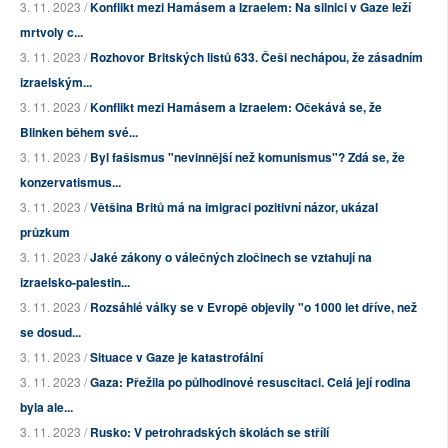
3. 11. 2023 /
Konflikt mezi Hamásem a Izraelem: Na silnici v Gaze leží
mrtvoly c...
3. 11. 2023 /
Rozhovor Britských listů 633. Češi nechápou, že zásadním
izraelským...
3. 11. 2023 /
Konflikt mezi Hamásem a Izraelem: Očekává se, že
Blinken během své...
3. 11. 2023 /
Byl fašismus "nevinnější než komunismus"? Zdá se, že
konzervatismus...
3. 11. 2023 /
Většina Britů má na imigraci pozitivní názor, ukázal
průzkum
3. 11. 2023 /
Jaké zákony o válečných zločinech se vztahují na
izraelsko-palestin...
3. 11. 2023 /
Rozsáhlé války se v Evropě objevily "o 1000 let dříve, než
se dosud...
3. 11. 2023 /
Situace v Gaze je katastrofální
3. 11. 2023 /
Gaza: Přežila po půlhodinové resuscitaci. Celá její rodina
byla ale...
3. 11. 2023 /
Rusko: V petrohradských školách se střílí