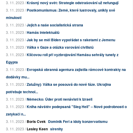
3. 11. 2023 /
Krásný nový svět: Strategie odstrašování už nefungují
3. 11. 2023 /
Postkomunismus: Země, které lustrovaly, unikly své
minulosti
3. 11. 2023 /
Jejich a naše socialistická strana
3. 11. 2023 /
Hamás intelektuálů
3. 11. 2023 /
Jak by se měl Biden vypořádat s raketami z Jemenu
3. 11. 2023 /
Válka v Gaze a otázka varování civilistů
3. 11. 2023 /
Klíčovou roli při vyzbrojování Hamásu sehrály tunely z
Egypta
3. 11. 2023 /
Evropská obranná agentura zajistila rámcové kontrakty na
dodávky mu...
3. 11. 2023 /
Zalužnyj: Válka se posouvá do nové fáze. Ukrajina
potřebuje technol...
3. 11. 2023 /
Německo: Úder proti nenávisti k Izraeli
3. 11. 2023 /
Kniha návštěv podepsaná "Sieg Heil" – Nové podrobnosti o
zatykači n...
3. 11. 2023 /
Boris Cvek
Dominik Feri a idoly konzervatismu
3. 11. 2023 /
Lesley Keen
sirenity