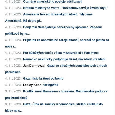
4. 11. 2023 /
O změně amerického postoje vůči Izraeli
4. 11. 2023 /
Britská ministryně vnitra: "Bezdomovectví je životní styl!"
4. 11. 2023 /
Američané terčem izraelských útoků. "My jsme
Američané. Má dcera př...
4. 11. 2023 /
Benjamin Netanjahu je nebezpečný spojenec. Západní
politikové by te...
4. 11. 2023 /
Příplatek za obnovitelné zdroje skončí, nahradí ho platba za
nové r...
4. 11. 2023 /
Pět důležitých věcí o válce mezi Izraelci a Palestinci
4. 11. 2023 /
Německo nekriticky podporuje Izrael, navzdory vraždění
4. 11. 2023 /
Jan Darmovzal
Gaza ve stručných souvislostech a třech
paralelách
4. 11. 2023 /
Gaza: tisíc kráterů od bomb
4. 11. 2023 /
Lesley Keen
faringWell
3. 11. 2023 /
Konflikt mezi Hamásem a Izraelem: Mezinárodně podpora
pro Izrael klesá
3. 11. 2023 /
Gaza: Útok na sanitky u nemocnice, střílení civilistů do
hlavy na s...