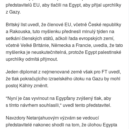
představitelů EU, aby tlačili na Egypt, aby přijal uprchlíky
z Gazy.
Britský list uvedl, že členové EU, včetně České republiky
a Rakouska, tuto myšlenku přednesli minulý týden na
setkání členských států, ačkoli řada evropských zemí,
včetně Velké Británie, Německa a Francie, uvedla, že tato
myšlenka je neuskutečnitelná, protože Egypt palestinské
uprchlíky odmítá přijmout.
Jeden diplomat z nejmenované země však pro FT uvedl,
že tlak pokračujícího izraelského útoku na Gazu by mohl
postoj Káhiry změnit.
"Nyní je čas vyvinout na Egypťany zvýšený tlak, aby
s tímto návrhem souhlasili," uvedl tento představitel.
Navzdory Netanjahuovým výzvám se vedoucí
představitelé nakonec shodli na tom, že úlohou Egypta