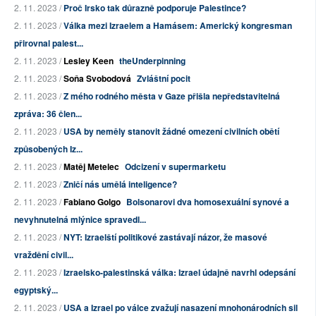
2. 11. 2023 /
Proč Irsko tak důrazně podporuje Palestince?
2. 11. 2023 /
Válka mezi Izraelem a Hamásem: Americký kongresman
přirovnal palest...
2. 11. 2023 /
Lesley Keen
theUnderpinning
2. 11. 2023 /
Soňa Svobodová
Zvláštní pocit
2. 11. 2023 /
Z mého rodného města v Gaze přišla nepředstavitelná
zpráva: 36 člen...
2. 11. 2023 /
USA by neměly stanovit žádné omezení civilních obětí
způsobených Iz...
2. 11. 2023 /
Matěj Metelec
Odcizení v supermarketu
2. 11. 2023 /
Zničí nás umělá inteligence?
2. 11. 2023 /
Fabiano Golgo
Bolsonarovi dva homosexuální synové a
nevyhnutelná mlýnice spravedl...
2. 11. 2023 /
NYT: Izraelští politikové zastávají názor, že masové
vraždění civil...
2. 11. 2023 /
Izraelsko-palestinská válka: Izrael údajně navrhl odepsání
egyptský...
2. 11. 2023 /
USA a Izrael po válce zvažují nasazení mnohonárodních sil