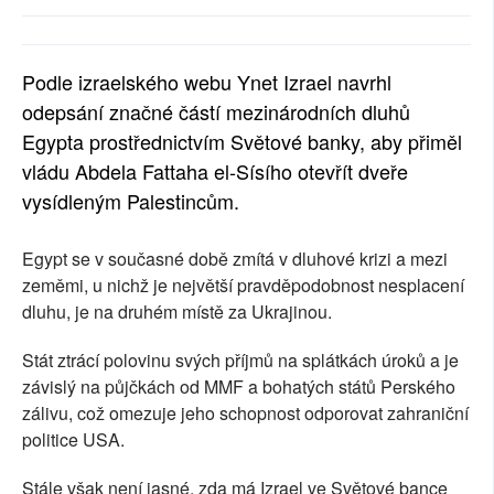
SOCIÁLNÍ SÍTĚ
RUBRIKY
Podle izraelského webu Ynet Izrael navrhl
odepsání značné částí mezinárodních dluhů
PLNÁ VERZE STRÁNEK
Egypta prostřednictvím Světové banky, aby přiměl
vládu Abdela Fattaha el-Sísího otevřít dveře
vysídleným Palestincům.
Egypt se v současné době zmítá v dluhové krizi a mezi
zeměmi, u nichž je největší pravděpodobnost nesplacení
dluhu, je na druhém místě za Ukrajinou.
Stát ztrácí polovinu svých příjmů na splátkách úroků a je
závislý na půjčkách od MMF a bohatých států Perského
zálivu, což omezuje jeho schopnost odporovat zahraniční
politice USA.
Stále však není jasné, zda má Izrael ve Světové bance