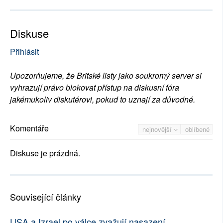
Diskuse
Přihlásit
Upozorňujeme, že Britské listy jako soukromý server si
vyhrazují právo blokovat přístup na diskusní fóra
jakémukoliv diskutérovi, pokud to uznají za důvodné.
Komentáře
nejnovější
oblíbené
Diskuse je prázdná.
Související články
USA a Izrael po válce zvažují nasazení