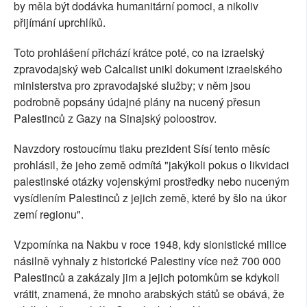
by měla být dodávka humanitární pomoci, a nikoliv
přijímání uprchlíků.
Toto prohlášení přichází krátce poté, co na izraelský
zpravodajský web Calcalist unikl dokument izraelského
ministerstva pro zpravodajské služby; v něm jsou
podrobně popsány údajné plány na nucený přesun
Palestinců z Gazy na Sinajský poloostrov.
Navzdory rostoucímu tlaku prezident Sísí tento měsíc
prohlásil, že jeho země odmítá "jakýkoli pokus o likvidaci
palestinské otázky vojenskými prostředky nebo nuceným
vysídlením Palestinců z jejich země, které by šlo na úkor
zemí regionu".
Vzpomínka na Nakbu v roce 1948, kdy sionistické milice
násilně vyhnaly z historické Palestiny více než 700 000
Palestinců a zakázaly jim a jejich potomkům se kdykoli
vrátit, znamená, že mnoho arabských států se obává, že