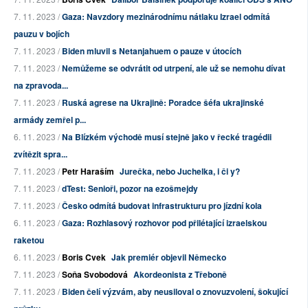
7. 11. 2023 /
Gaza: Navzdory mezinárodnímu nátlaku Izrael odmítá
pauzu v bojích
7. 11. 2023 /
Biden mluvil s Netanjahuem o pauze v útocích
7. 11. 2023 /
Nemůžeme se odvrátit od utrpení, ale už se nemohu dívat
na zpravoda...
7. 11. 2023 /
Ruská agrese na Ukrajině: Poradce šéfa ukrajinské
armády zemřel p...
6. 11. 2023 /
Na Blízkém východě musí stejně jako v řecké tragédii
zvítězit spra...
7. 11. 2023 /
Petr Haraším
Jurečka, nebo Juchelka, i či y?
7. 11. 2023 /
dTest: Senioři, pozor na ezošmejdy
7. 11. 2023 /
Česko odmítá budovat infrastrukturu pro jízdní kola
6. 11. 2023 /
Gaza: Rozhlasový rozhovor pod přilétající izraelskou
raketou
6. 11. 2023 /
Boris Cvek
Jak premiér objevil Německo
7. 11. 2023 /
Soňa Svobodová
Akordeonista z Třeboně
7. 11. 2023 /
Biden čelí výzvám, aby neusiloval o znovuzvolení, šokující