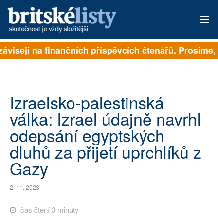
závisejí na finančních příspěvcích čtenářů. Prosíme, p
PŘIHLÁSIT
AKTUÁLNÍ VYDÁNÍ
ARCHIV
Izraelsko-palestinská
válka: Izrael údajně navrhl
ROZHOVORY
odepsání egyptských
TÉMATA
dluhů za přijetí uprchlíků z
Gazy
NEJČTENĚJŠÍ ZA 7 DNÍ
AUTOŘI
2. 11. 2023
PŘÍSPĚVKY NA PROVOZ
čas čtení 3 minuty