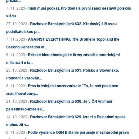
průzku...
7. 11. 2023 /
Tusk musí počkat, PiS dostala první šanci sestavit polskou
vládu
27. 10. 2023 /
Rozhovor Britských listů 632. Křetínský šíří svou
podnikatelskou pr...
7. 11. 2023 /
AGAINST EVERYTHING: The Brothers Topol and the
Second Generation of...
6. 11. 2023 /
Britské biotechnologické firmy závodí s americkými
miliardáři o ta...
23. 10. 2023 /
Rozhovor Britských listů 631. Polsko a Slovensko.
Poučení a varován...
6. 11. 2023 /
Étos britských konzervativců: "To, že náš poslanec
znásilňoval ženy...
21. 10. 2023 /
Rozhovor Britských listů 630. Je v ČR vnímání
palestinsko-izraelsk...
14. 10. 2023 /
Rozhovor Britských listů 629. Izrael a Palestinci spolu
mohou žít v...
6. 11. 2023 /
Podle vyslance OSN Británie porušuje mezinárodní právo