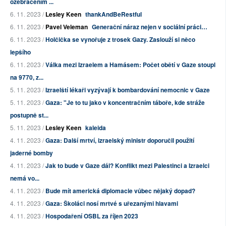
ožebračením ...
6. 11. 2023 /
Lesley Keen
thankAndBeRestful
6. 11. 2023 /
Pavel Veleman
Generační náraz nejen v sociální práci…
6. 11. 2023 /
Holčička se vynořuje z trosek Gazy. Zaslouží si něco
lepšího
6. 11. 2023 /
Válka mezi Izraelem a Hamásem: Počet obětí v Gaze stoupl
na 9770, z...
5. 11. 2023 /
Izraelští lékaři vyzývají k bombardování nemocnic v Gaze
5. 11. 2023 /
Gaza: "Je to tu jako v koncentračním táboře, kde stráže
postupně st...
5. 11. 2023 /
Lesley Keen
kaleida
4. 11. 2023 /
Gaza: Další mrtví, izraelský ministr doporučil použití
jaderné bomby
4. 11. 2023 /
Jak to bude v Gaze dál? Konflikt mezi Palestinci a Izraelci
nemá vo...
4. 11. 2023 /
Bude mít americká diplomacie vůbec nějaký dopad?
4. 11. 2023 /
Gaza: Školáci nosí mrtvé s uřezanými hlavami
4. 11. 2023 /
Hospodaření OSBL za říjen 2023