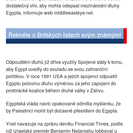
dostatečný vliv, aby mohla odepsat mezinárodní dluhy
Egypta, informuje web middleeasteye.net.
Odpouštění dluhů již dříve využily Spojené státy k tomu,
aby Egypt uvedly do souladu se svou zahraniční
politikou. V roce 1991 USA a jejich spojenci odpustili
Egyptu polovinu dluhu výměnou za jeho zapojení do
protiirácké koalice během druhé války v Zálivu.
Egyptská vláda navíc opakovaně odmítla myšlenku, že
by Palestinci mohli být dočasně přesídleni do Egypta.
Ynet navazuje na zprávu deníku Financial Times, podle
níž izraelský premiér Benjamin Netanjahu lobboval u