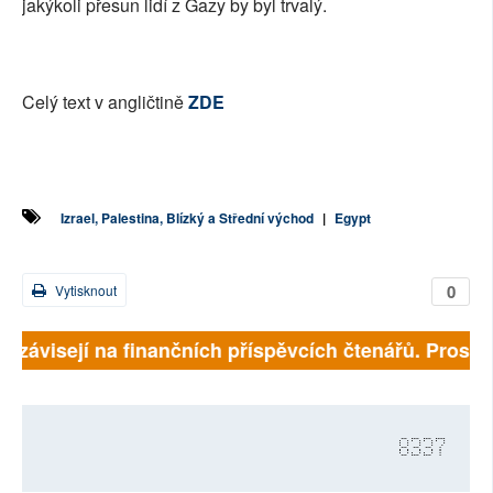
jakýkoli přesun lidí z Gazy by byl trvalý.
Celý text v angličtině
ZDE
Izrael, Palestina, Blízký a Střední východ
|
Egypt
0
Vytisknout
ě závisejí na finančních příspěvcích čtenářů. Prosíme,
8337