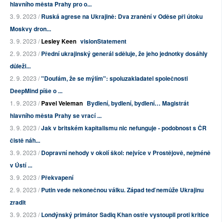
hlavního města Prahy pro o...
3. 9. 2023 /
Ruská agrese na Ukrajině: Dva zranění v Oděse při útoku
Moskvy dron...
3. 9. 2023 /
Lesley Keen
visionStatement
2. 9. 2023 /
Přední ukrajinský generál sděluje, že jeho jednotky dosáhly
důleži...
2. 9. 2023 /
"Doufám, že se mýlím": spoluzakladatel společnosti
DeepMind píše o ...
1. 9. 2023 /
Pavel Veleman
Bydlení, bydlení, bydlení… Magistrát
hlavního města Prahy se vrací ...
3. 9. 2023 /
Jak v britském kapitalismu nic nefunguje - podobnost s ČR
čistě náh...
3. 9. 2023 /
Dopravní nehody v okolí škol: nejvíce v Prostějově, nejméně
v Ústí ...
3. 9. 2023 /
Překvapení
2. 9. 2023 /
Putin vede nekonečnou válku. Západ teď nemůže Ukrajinu
zradit
3. 9. 2023 /
Londýnský primátor Sadiq Khan ostře vystoupil proti kritice