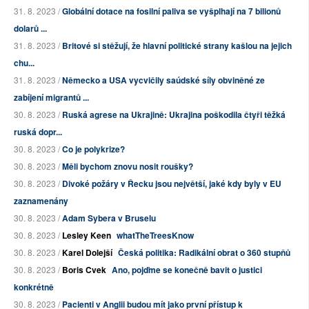
31. 8. 2023 /
Globální dotace na fosilní paliva se vyšplhají na 7 bilionů
dolarů ...
31. 8. 2023 /
Britové si stěžují, že hlavní politické strany kašlou na jejich
chu...
31. 8. 2023 /
Německo a USA vycvičily saúdské síly obviněné ze
zabíjení migrantů ...
30. 8. 2023 /
Ruská agrese na Ukrajině: Ukrajina poškodila čtyři těžká
ruská dopr...
30. 8. 2023 /
Co je polykrize?
30. 8. 2023 /
Měli bychom znovu nosit roušky?
30. 8. 2023 /
Divoké požáry v Řecku jsou největší, jaké kdy byly v EU
zaznamenány
30. 8. 2023 /
Adam Sybera v Bruselu
30. 8. 2023 /
Lesley Keen
whatTheTreesKnow
30. 8. 2023 /
Karel Dolejší
Česká politika: Radikální obrat o 360 stupňů
30. 8. 2023 /
Boris Cvek
Ano, pojďme se konečně bavit o justici
konkrétně
30. 8. 2023 /
Pacienti v Anglii budou mít jako první přístup k