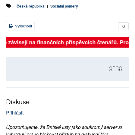
Česká republika
|
Sociální poměry
0
Vytisknout
lně závisejí na finančních příspěvcích čtenářů. Prosím
9330
Diskuse
Přihlásit
Upozorňujeme, že Britské listy jako soukromý server si
vyhrazují právo blokovat přístup na diskusní fóra