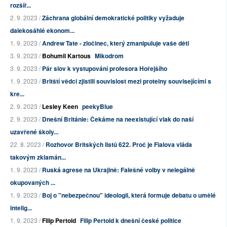
rozšíř...
2. 9. 2023 /
Záchrana globální demokratické politiky vyžaduje
dalekosáhlé ekonom...
1. 9. 2023 /
Andrew Tate - zločinec, který zmanipuluje vaše děti
3. 9. 2023 /
Bohumil Kartous
Mikodrom
3. 9. 2023 /
Pár slov k vystupování profesora Hořejšího
1. 9. 2023 /
Britští vědci zjistili souvislost mezi proteiny souvisejícími s
kre...
2. 9. 2023 /
Lesley Keen
peekyBlue
2. 9. 2023 /
Dnešní Británie: Čekáme na neexistující vlak do naší
uzavřené školy...
22. 8. 2023 /
Rozhovor Britských listů 622. Proč je Fialova vláda
takovým zklamán...
1. 9. 2023 /
Ruská agrese na Ukrajině: Falešné volby v nelegálně
okupovaných ...
1. 9. 2023 /
Boj o "nebezpečnou" ideologii, která formuje debatu o umělé
intelig...
1. 9. 2023 /
Filip Pertold
Filip Pertold k dnešní české politice