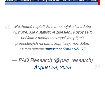
SOCIÁLNÍ SÍTĚ
RUBRIKY
„Rozhodně neplatí, že máme nejnižší chudobu
PLNÁ VERZE STRÁNEK
v Evropě. Jde o statistické zkreslení. Kdyby se to
počítalo z mediánu evropských příjmů
přepočtených na paritu kupní síly, moc dobře
na tom nejsme.“
https://t.co/ZarA15Z6DZ
— PAQ Research (@paq_research)
August 29, 2023