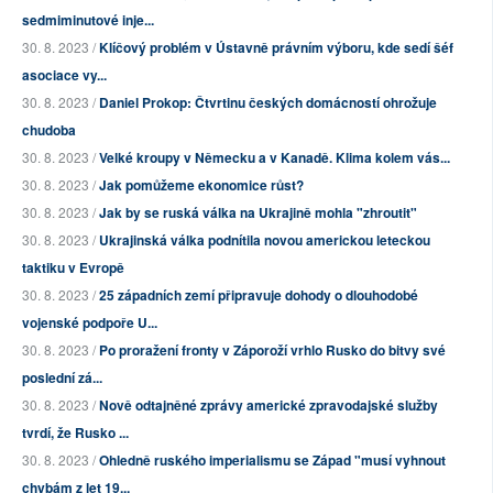
sedmiminutové inje...
30. 8. 2023 /
Klíčový problém v Ústavně právním výboru, kde sedí šéf
asociace vy...
30. 8. 2023 /
Daniel Prokop: Čtvrtinu českých domácností ohrožuje
chudoba
30. 8. 2023 /
Velké kroupy v Německu a v Kanadě. Klima kolem vás...
30. 8. 2023 /
Jak pomůžeme ekonomice růst?
30. 8. 2023 /
Jak by se ruská válka na Ukrajině mohla "zhroutit"
30. 8. 2023 /
Ukrajinská válka podnítila novou americkou leteckou
taktiku v Evropě
30. 8. 2023 /
25 západních zemí připravuje dohody o dlouhodobé
vojenské podpoře U...
30. 8. 2023 /
Po proražení fronty v Záporoží vrhlo Rusko do bitvy své
poslední zá...
30. 8. 2023 /
Nově odtajněné zprávy americké zpravodajské služby
tvrdí, že Rusko ...
30. 8. 2023 /
Ohledně ruského imperialismu se Západ "musí vyhnout
chybám z let 19...