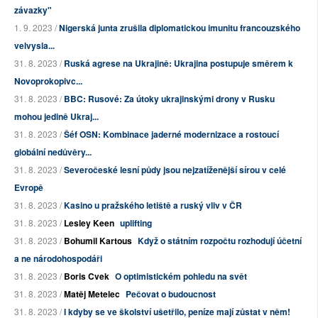
závazky"
1. 9. 2023 /
Nigerská junta zrušila diplomatickou imunitu francouzského
velvysla...
31. 8. 2023 /
Ruská agrese na Ukrajině: Ukrajina postupuje směrem k
Novoprokopivc...
31. 8. 2023 /
BBC: Rusové: Za útoky ukrajinskými drony v Rusku
mohou jedině Ukraj...
31. 8. 2023 /
Šéf OSN: Kombinace jaderné modernizace a rostoucí
globální nedůvěry...
31. 8. 2023 /
Severočeské lesní půdy jsou nejzatíženější sírou v celé
Evropě
31. 8. 2023 /
Kasino u pražského letiště a ruský vliv v ČR
31. 8. 2023 /
Lesley Keen
uplifting
31. 8. 2023 /
Bohumil Kartous
Když o státním rozpočtu rozhodují účetní
a ne národohospodáři
31. 8. 2023 /
Boris Cvek
O optimistickém pohledu na svět
31. 8. 2023 /
Matěj Metelec
Pečovat o budoucnost
31. 8. 2023 /
I kdyby se ve školství ušetřilo, peníze mají zůstat v něm!