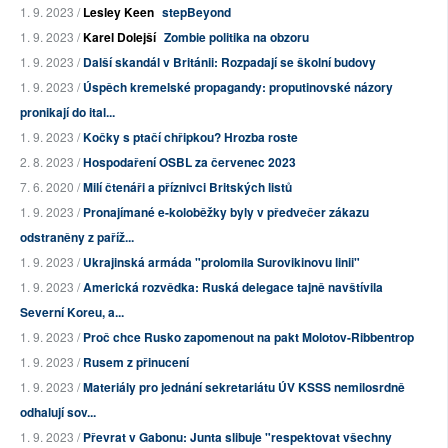
1. 9. 2023 /
Lesley Keen
stepBeyond
1. 9. 2023 /
Karel Dolejší
Zombie politika na obzoru
1. 9. 2023 /
Další skandál v Británii: Rozpadají se školní budovy
1. 9. 2023 /
Úspěch kremelské propagandy: proputinovské názory
pronikají do ital...
1. 9. 2023 /
Kočky s ptačí chřipkou? Hrozba roste
2. 8. 2023 /
Hospodaření OSBL za červenec 2023
7. 6. 2020 /
Milí čtenáři a příznivci Britských listů
1. 9. 2023 /
Pronajímané e-koloběžky byly v předvečer zákazu
odstraněny z paříž...
1. 9. 2023 /
Ukrajinská armáda "prolomila Surovikinovu linii"
1. 9. 2023 /
Americká rozvědka: Ruská delegace tajně navštívila
Severní Koreu, a...
1. 9. 2023 /
Proč chce Rusko zapomenout na pakt Molotov-Ribbentrop
1. 9. 2023 /
Rusem z přinucení
1. 9. 2023 /
Materiály pro jednání sekretariátu ÚV KSSS nemilosrdně
odhalují sov...
1. 9. 2023 /
Převrat v Gabonu: Junta slibuje "respektovat všechny