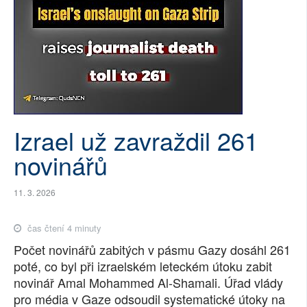
SOCIÁLNÍ SÍTĚ
RUBRIKY
PLNÁ VERZE STRÁNEK
Izrael už zavraždil 261
novinářů
11. 3. 2026
čas čtení 4 minuty
Počet novinářů zabitých v pásmu Gazy dosáhl 261
poté, co byl při izraelském leteckém útoku zabit
novinář Amal Mohammed Al-Shamali. Úřad vlády
pro média v Gaze odsoudil systematické útoky na