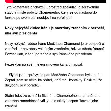
Tyto komentáře přicházejí uprostřed spekulací o zdravotním
stavu a místě pobytu Chameneího, který se od nástupu do
funkce po svém otci neobjevil na veřejnosti
Nový nejvyšší vůdce Íránu je navzdory zraněním v bezpečí,
říká syn prezidenta
Nový nejvyšší vůdce Íránu Modžtaba Chameneí je „v bezpečí a
v pořádku“ navzdory válečným zraněním, řekl ve středu Yousef
Pezeshkian, vládní poradce a syn íránského prezidenta.
Pezeškian na svém telegramovém kanálu napsal:
Slyšel jsem zprávy, že pan Modžtaba Chameneí byl zraněn.
Zeptal jsem se několika přátel, kteří měli kontakty. Řekli mi, že
díkybohu je v pořádku.
Státní televize označila 56letého Chameneího za „zraněného
veterána ramadánské války“, ale nikdy nespecifikovala jeho
zranění.