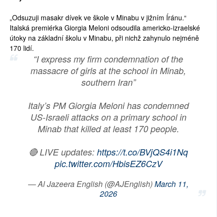
„Odsuzuji masakr dívek ve škole v Minabu v jižním Íránu.“
Italská premiérka Giorgia Meloni odsoudila americko-izraelské
útoky na základní školu v Minabu, při nichž zahynulo nejméně
170 lidí.
“I express my firm condemnation of the
massacre of girls at the school in Minab,
southern Iran”
Italy’s PM Giorgia Meloni has condemned
US-Israeli attacks on a primary school in
Minab that killed at least 170 people.
🔴 LIVE updates:
https://t.co/BVjQS4i1Nq
pic.twitter.com/HbisEZ6CzV
— Al Jazeera English (@AJEnglish)
March 11,
2026