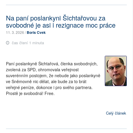
Na paní poslankyni Šichtařovou za
svobodné je asi i rezignace moc práce
11. 3. 2026 /
Boris Cvek
čas čtení 1 minuta
Paní poslankyně Šichtařová, členka svobodných,
zvolená za SPD, ohromovala veřejnost
suverénním postojem, že nebude jako poslankyně
ve Sněmovně nic dělat, ale bude za to brát
veřejné peníze, dokonce i pro svého partnera.
Prostě je svobodná! Free.
Celý článek