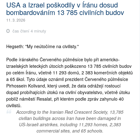
USA a Izrael poškodily v Íránu dosud
bombardováním 13 785 civilních budov
11. 3. 2026
čas čtení 4 minuty
Hegseth: "My neútočíme na civilisty."
Podle íránského Červeného půlměsíce bylo při americko-
izraelských leteckých útocích poškozeno 13 785 civilních budov
po celém Íránu, včetně 11 293 domů, 2 383 komerčních objektů
a 65 škol. Tyto údaje oznámil prezident Červeného půlměsíce
Pirhossein Kolivand, který uvedl, že data odrážejí rostoucí
dopad probíhajících útoků na civilní obyvatelstvo, včetně útoku
poblíž náměstí Resalat, při kterém podle zpráv zahynulo 40
civilistů.
According to the Iranian Red Crescent Society, 13,785
civilian buildings across Iran have been damaged in
US-Israeli airstrikes, including 11,293 homes, 2,383
commercial sites, and 65 schools.