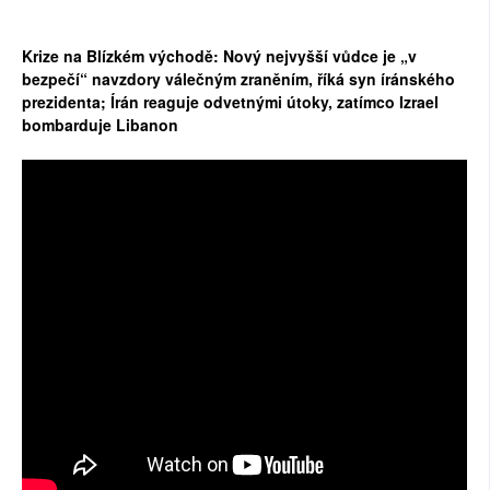
Krize na Blízkém východě: Nový nejvyšší vůdce je „v
bezpečí“ navzdory válečným zraněním, říká syn íránského
prezidenta; Írán reaguje odvetnými útoky, zatímco Izrael
bombarduje Libanon