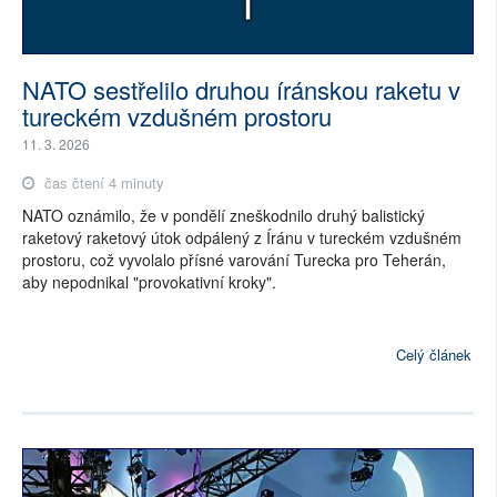
NATO sestřelilo druhou íránskou raketu v
tureckém vzdušném prostoru
11. 3. 2026
čas čtení 4 minuty
NATO oznámilo, že v pondělí zneškodnilo druhý balistický
raketový raketový útok odpálený z Íránu v tureckém vzdušném
prostoru, což vyvolalo přísné varování Turecka pro Teherán,
aby nepodnikal "provokativní kroky".
Celý článek