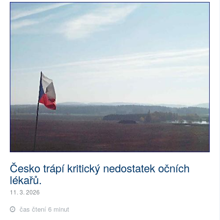
Česko trápí kritický nedostatek očních
lékařů.
11. 3. 2026
čas čtení 6 minut