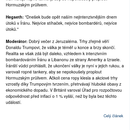
Hormuzským průlivem.
Hegseth:
"Dnešek bude opět naším nejintenzivnějším dnem
útoků v Íránu. Nejvíce stíhaček, nejvíce bombardérů, nejvíce
útoků."
Moderátor:
Dobrý večer z Jeruzaléma. Trhy zřejmě věří
Donaldu Trumpovi, že válka je téměř u konce a brzy skončí.
Realita se však zdá být daleko, vzhledem k intenzivním
bombardováním Íránu a Libanonu ze strany Ameriky a Izraele.
Íránští vůdci prohlásili, že ukončení války je nyní v jejich rukou, a
varovali ropné tankery, aby se nepokoušely proplout
Hormuzským průlivem. Ačkoli cena ropy klesla a akciové trhy
vzrostly díky Trumpovým tvrzením, přetrvávají hluboké obavy z
ekonomického dopadu. V Británii varoval Úřad pro rozpočtovou
odpovědnost před inflací o 1 % vyšší, než by byla bez těchto
událostí.
Celý článek