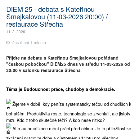
DiEM 25 - debata s Kateřinou
Smejkalovou (11-03-2026 20:00) /
restaurace Střecha
11. 3. 2026
čas čtení 1 minuta
Přijďte na debatu s Kateřinou Smejkalovou pořádané
"českou pobočkou" DiEM25 dnes ve středu 11-03-2026 od
20:00 v salonku restaurace Střecha
Téma je Budoucnost práce, chudoby a demokracie.
Žijeme v době, kdy peníze systematicky tečou od chudších k
bohatším. Produktivita roste, technologie se zrychlují, ale jistoty
mizí. Kdo z toho skutečně těží? A kdo nese riziko?
AI a automatizace mění práci před očima. Je to příležitost ke
zkrácení pracovní doby a důstojnému životu pro všechny –