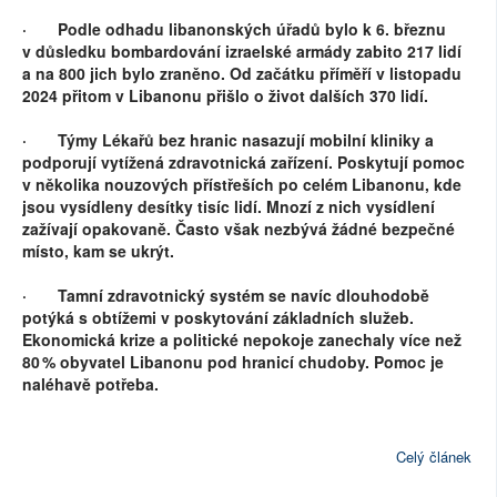
· Podle odhadu libanonských úřadů bylo k 6. březnu
v důsledku bombardování izraelské armády zabito 217 lidí
a na 800 jich bylo zraněno. Od začátku příměří v listopadu
2024 přitom v Libanonu přišlo o život dalších 370 lidí.
· Týmy Lékařů bez hranic nasazují mobilní kliniky a
podporují vytížená zdravotnická zařízení. Poskytují pomoc
v několika nouzových přístřeších po celém Libanonu, kde
jsou vysídleny desítky tisíc lidí. Mnozí z nich vysídlení
zažívají opakovaně. Často však nezbývá žádné bezpečné
místo, kam se ukrýt.
· Tamní zdravotnický systém se navíc dlouhodobě
potýká s obtížemi v poskytování základních služeb.
Ekonomická krize a politické nepokoje zanechaly více než
80 % obyvatel Libanonu pod hranicí chudoby. Pomoc je
naléhavě potřeba.
Celý článek