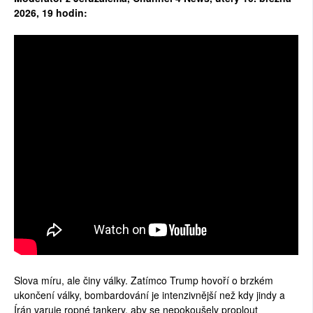
2026, 19 hodin:
Slova míru, ale činy války. Zatímco Trump hovoří o brzkém
ukončení války, bombardování je intenzivnější než kdy jindy a
Írán varuje ropné tankery, aby se nepokoušely proplout