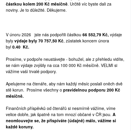
částkou kolem 200 Kč měsíčně
. Určitě víc byste dali za
noviny. Je to důležité. Děkujeme.
V únoru 2026 jste nás podpořili částkou
66 552,79
Kč
,
výdaje
byly
výdaje byly
70 757,50
K
č
, zůstatek koncem února
byl
0.40
Kč
.
Prosíme, v podpoře neustávejte - bohužel, ale z přehledu vidíte,
se nám výdaje zvýšily na cca 100 000 Kč měsíčně. VELMI si
vážíme vaší trvalé podpory.
Apelujeme na čtenáře, aby nám každý měsíc poslali oněch dvě
stě korun. Prosíme všechny o
pravidelnou podporu 200 Kč
měsíčně.
Finančních příspěvků od čtenářů si nesmírně vážíme, víme
velice dobře, jak špatně na tom mnozí občané v ČR jsou.
A
neomlouvejte se, že přispíváte (údajně) málo, vážíme si
každé koruny.