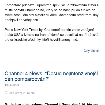
Komentáře přicházejí uprostřed spekulací o zdravotním stavu a
místě pobytu Chameneího, který se od nástupu do funkce po
svém zesnulém otci ajatolláhu Alím Chameneím před třemi dny
neobjevil na veřejnosti.
Podle New York Times byl Chameneí zraněn v den zahájení
útoků USA a Izraele na Írán, přičemž se odvolává na tři íránské
a dva izraelské úředníky, kteří hovořili anonymně.
Celý článek
Channel 4 News: "Dosud nejintenzivnější
den bombardování"
10. 3. 2026
čas čtení 22 minut
Moderátor z Jeruzaléma, Channel 4 News, úterý 10. března