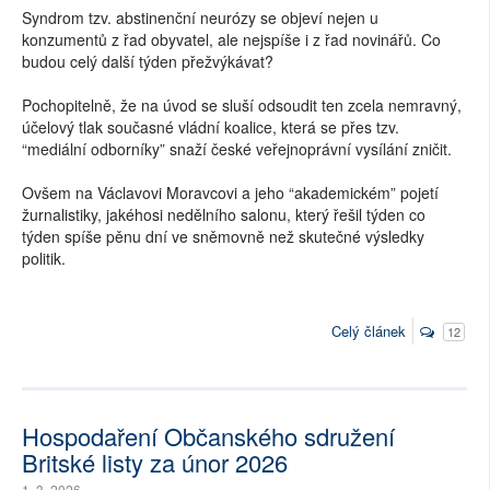
Syndrom tzv. abstinenční neurózy se objeví nejen u
konzumentů z řad obyvatel, ale nejspíše i z řad novinářů. Co
budou celý další týden přežvýkávat?
Pochopitelně, že na úvod se sluší odsoudit ten zcela nemravný,
účelový tlak současné vládní koalice, která se přes tzv.
“mediální odborníky” snaží české veřejnoprávní vysílání zničit.
Ovšem na Václavovi Moravcovi a jeho “akademickém” pojetí
žurnalistiky, jakéhosi nedělního salonu, který řešil týden co
týden spíše pěnu dní ve sněmovně než skutečné výsledky
politik.
Celý článek
12
Hospodaření Občanského sdružení
Britské listy za únor 2026
1. 3. 2026