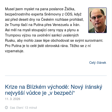
Musel jsem myslet na pana poslance Žáčka,
bezpečnostního experta Sněmovny z ODS, když
asi před deseti dny na Českém rozhlase prohlásil,
že Trump tlačí na Putina přes Venezuelu a Írán.
Asi měl na mysli stoupající ceny ropy a plynu a
Trumpovu výzvu na uvolnění sankcí uvalených
Rusku, aby mohlo zase lépe obchodovat se svými surovinami.
Pro Putina je to celé jistě obrovská rána. Těžko se z ní
vzpamatuje.
Celý článek
Krize na Blízkém východě: Nový íránský
nejvyšší vůdce je „v bezpečí“
11. 3. 2026
čas čtení 13 minut