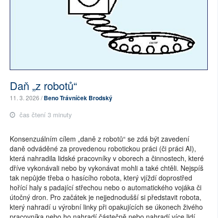
Daň „z robotů“
11. 3. 2026 /
Beno Trávníček Brodský
čas čtení 3 minuty
Konsenzuálním cílem „daně z robotů“ se zdá být zavedení
daně odváděné za provedenou robotickou práci (či práci AI),
která nahradila lidské pracovníky v oborech a činnostech, které
dříve vykonávali nebo by vykonávat mohli a také chtěli. Nejspíš
tak nepůjde třeba o hasícího robota, který vjíždí doprostřed
hořící haly s padající střechou nebo o automatického vojáka či
útočný dron. Pro začátek je nejjednodušší si představit robota,
který nahradí u výrobní linky při opakujících se úkonech živého
pracovníka nebo ho nahradí částečně nebo nahradí více lidí.