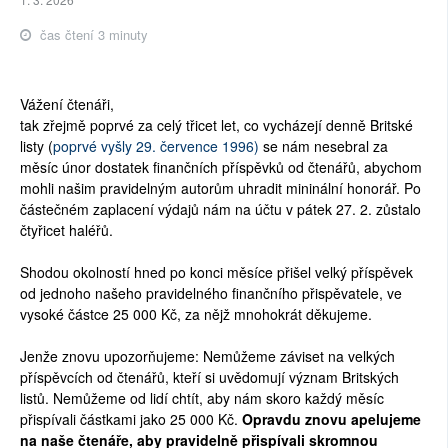
čas čtení 3 minuty
Vážení čtenáři,
tak zřejmě poprvé za celý třicet let, co vycházejí denně Britské
listy (
poprvé vyšly 29. července 1996)
se nám nesebral za
měsíc únor dostatek finančních příspěvků od čtenářů, abychom
mohli našim pravidelným autorům uhradit mininální honorář. Po
částečném zaplacení výdajů nám na účtu v pátek 27. 2. zůstalo
čtyřicet haléřů.
Shodou okolností hned po konci měsíce přišel velký příspěvek
od jednoho našeho pravidelného finančního přispěvatele, ve
vysoké částce 25 000 Kč, za nějž mnohokrát děkujeme.
Jenže znovu upozorňujeme: Nemůžeme záviset na velkých
příspěvcích od čtenářů, kteří si uvědomují význam Britských
listů. Nemůžeme od lidí chtít, aby nám skoro každý měsíc
přispívali částkami jako 25 000 Kč.
Opravdu znovu apelujeme
na naše čtenáře, aby pravidelně přispívali skromnou