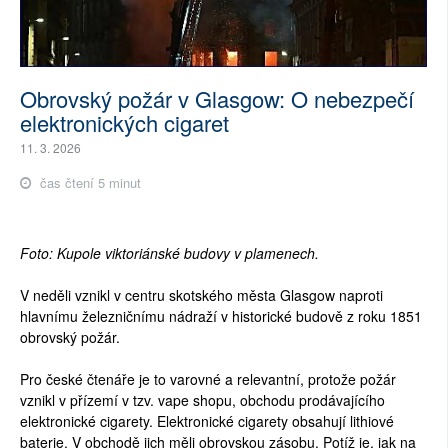
Obrovský požár v Glasgow: O nebezpečí
elektronických cigaret
11. 3. 2026
čas čtení 5 minut
Foto: Kupole viktoriánské budovy v plamenech.
V neděli vznikl v centru skotského města Glasgow naproti
hlavnímu železničnímu nádraží v historické budově z roku 1851
obrovský požár.
Pro české čtenáře je to varovné a relevantní, protože požár
vznikl v přízemí v tzv. vape shopu, obchodu prodávajícího
elektronické cigarety. Elektronické cigarety obsahují lithiové
baterie. V obchodě jich měli obrovskou zásobu. Potíž je, jak na