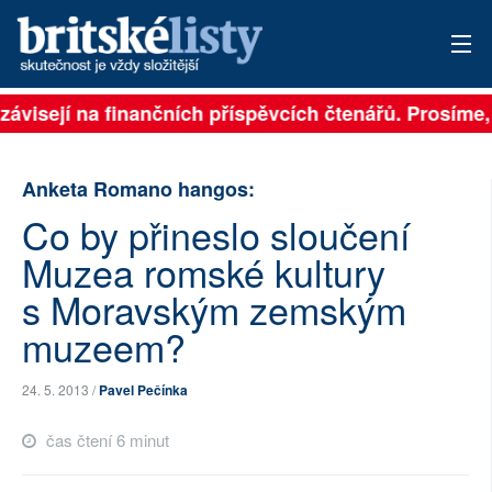
závisejí na finančních příspěvcích čtenářů. Prosíme, 
PŘIHLÁSIT
AKTUÁLNÍ VYDÁNÍ
Anketa Romano hangos:
ARCHIV
Co by přineslo sloučení
Muzea romské kultury
ROZHOVORY
s Moravským zemským
TÉMATA
muzeem?
NEJČTENĚJŠÍ ZA 7 DNÍ
24. 5. 2013 /
Pavel Pečínka
AUTOŘI
čas čtení 6 minut
PŘÍSPĚVKY NA PROVOZ