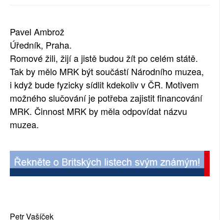
SOCIÁLNÍ SÍTĚ
Pavel Ambrož
RUBRIKY
Úředník, Praha.
Romové žili, žijí a jistě budou žít po celém státě.
PLNÁ VERZE STRÁNEK
Tak by mělo MRK být součástí Národního muzea,
i když bude fyzicky sídlit kdekoliv v ČR. Motivem
možného slučování je potřeba zajistit financování
MRK. Činnost MRK by měla odpovídat názvu
muzea.
Petr Vašíček