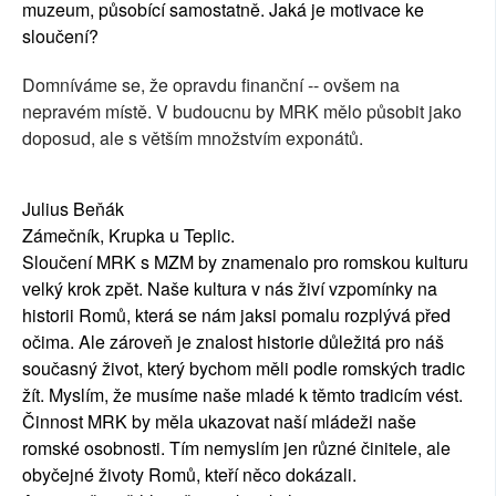
muzeum, působící samostatně. Jaká je motivace ke
sloučení?
Domníváme se, že opravdu finanční -- ovšem na
nepravém místě. V budoucnu by MRK mělo působit jako
doposud, ale s větším množstvím exponátů.
Julius Beňák
Zámečník, Krupka u Teplic.
Sloučení MRK s MZM by znamenalo pro romskou kulturu
velký krok zpět. Naše kultura v nás živí vzpomínky na
historii Romů, která se nám jaksi pomalu rozplývá před
očima. Ale zároveň je znalost historie důležitá pro náš
současný život, který bychom měli podle romských tradic
žít. Myslím, že musíme naše mladé k těmto tradicím vést.
Činnost MRK by měla ukazovat naší mládeži naše
romské osobnosti. Tím nemyslím jen různé činitele, ale
obyčejné životy Romů, kteří něco dokázali.