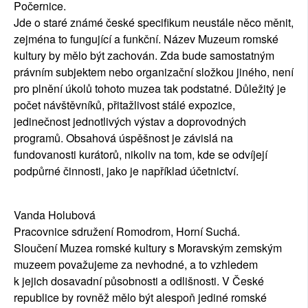
Počernice.
Jde o staré známé české specifikum neustále něco měnit,
zejména to fungující a funkční. Název Muzeum romské
kultury by mělo být zachován. Zda bude samostatným
právním subjektem nebo organizační složkou jiného, není
pro plnění úkolů tohoto muzea tak podstatné. Důležitý je
počet návštěvníků, přitažlivost stálé expozice,
jedinečnost jednotlivých výstav a doprovodných
programů. Obsahová úspěšnost je závislá na
fundovanosti kurátorů, nikoliv na tom, kde se odvíjejí
podpůrné činnosti, jako je například účetnictví.
Vanda Holubová
Pracovnice sdružení Romodrom, Horní Suchá.
Sloučení Muzea romské kultury s Moravským zemským
muzeem považujeme za nevhodné, a to vzhledem
k jejich dosavadní působnosti a odlišnosti. V České
republice by rovněž mělo být alespoň jediné romské