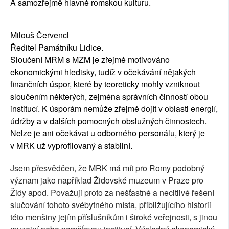
A samozřejmě hlavně romskou kulturu.
Milouš Červencl
Ředitel Památníku Lidice.
Sloučení MRM s MZM je zřejmě motivováno
ekonomickými hledisky, tudíž v očekávání nějakých
finančních úspor, které by teoreticky mohly vzniknout
sloučením některých, zejména správních činností obou
institucí. K úsporám nemůže zřejmě dojít v oblasti energií,
údržby a v dalších pomocných obslužných činnostech.
Nelze je ani očekávat u odborného personálu, který je
v MRK už vyprofilovaný a stabilní.
Jsem přesvědčen, že MRK má mít pro Romy podobný
význam jako například Židovské muzeum v Praze pro
Židy apod. Považuji proto za nešťastné a necitlivé řešení
slučování tohoto svébytného místa, přibližujícího historii
této menšiny jejím příslušníkům i široké veřejnosti, s jinou