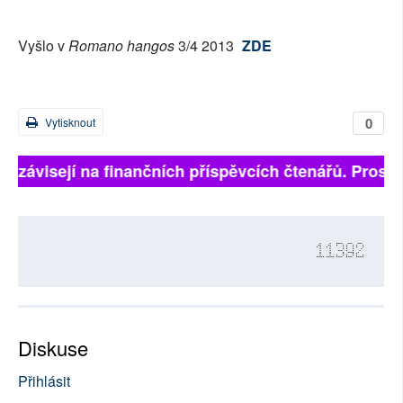
Vyšlo v
Romano hangos
3/4 2013
ZDE
0
Vytisknout
ně závisejí na finančních příspěvcích čtenářů. Prosíme
11392
Diskuse
Přihlásit