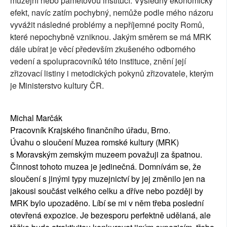
muzejní nebo paměťovou institucí. Výsledný ekonomický
efekt, navíc zatím pochybný, nemůže podle mého názoru
vyvážit následné problémy a nepříjemné pocity Romů,
které nepochybně vzniknou. Jakým směrem se má MRK
dále ubírat je věcí především zkušeného odborného
vedení a spolupracovníků této instituce, znění její
zřizovací listiny i metodických pokynů zřizovatele, kterým
je Ministerstvo kultury ČR.
Michal Marčák
Pracovník Krajského finančního úřadu, Brno.
Úvahu o sloučení Muzea romské kultury (MRK)
s Moravským zemským muzeem považuji za špatnou.
Činnost tohoto muzea je jedinečná. Domnívám se, že
sloučení s jinými typy muzejnictví by jej změnilo jen na
jakousi součást velkého celku a dříve nebo později by
MRK bylo upozaděno. Líbí se mi v něm třeba poslední
otevřená expozice. Je bezesporu perfektně udělaná, ale