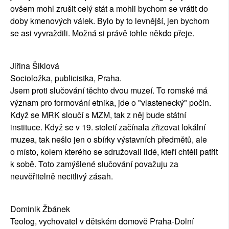
ovšem mohl zrušit celý stát a mohli bychom se vrátit do
doby kmenových válek. Bylo by to levnější, jen bychom
se asi vyvraždili. Možná si právě tohle někdo přeje.
Jiřina Šiklová
Socioložka, publicistka, Praha.
Jsem proti slučování těchto dvou muzeí. To romské má
význam pro formování etnika, jde o "vlastenecký" počin.
Když se MRK sloučí s MZM, tak z něj bude státní
instituce. Když se v 19. století začínala zřizovat lokální
muzea, tak nešlo jen o sbírky výstavních předmětů, ale
o místo, kolem kterého se sdružovali lidé, kteří chtěli patřit
k sobě. Toto zamýšlené slučování považuju za
neuvěřitelně necitlivý zásah.
Dominik Žbánek
Teolog, vychovatel v dětském domově Praha-Dolní