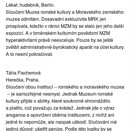
Lékař, hudebník, Berlín.
Sloučení Muzea romské kultury a Moravského zemského
muzea odmítám. Dosavadní exkluzivita MRK jen
prospívala, kdežto v rámci MZM by se stalo jen jeho další
expozicí. A v brněnském kulturním povědomí MZM
hyperaktivitami právě neexceluje. Pouze by se ještě
zvětšil administrativně-byrokratický aparát na účet kultury.
A to nesmí pokračovat.
Táňa Fischerová
Herečka, Praha.
Sloučení obou institucí -- romského a moravského muzea
-- je samozřejmě nesmysl. Jednak Muzeum romské
kultury přijde o sbírky, které soukromě shromáždilo
a platilo, což považuju za krádež. Jednak jde o výraz
arogance a opovržení oběma institucemi, z nichž ani
jedné to nepomůže, ale naopak uškodí. Slučování má
jediný důvod: ušetřit peníze. Podle této logiky by se