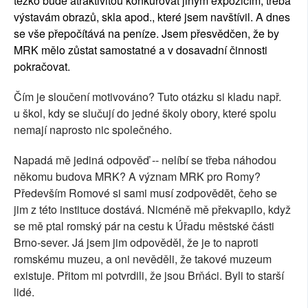
těžko bude atraktivitou konkurovat jiným expozicím, třeba
výstavám obrazů, skla apod., které jsem navštívil. A dnes
se vše přepočítává na peníze. Jsem přesvědčen, že by
MRK mělo zůstat samostatné a v dosavadní činnosti
pokračovat.
Čím je sloučení motivováno? Tuto otázku si kladu např.
u škol, kdy se slučují do jedné školy obory, které spolu
nemají naprosto nic společného.
Napadá mě jediná odpověď -- nelíbí se třeba náhodou
někomu budova MRK? A význam MRK pro Romy?
Především Romové si sami musí zodpovědět, čeho se
jim z této instituce dostává. Nicméně mě překvapilo, když
se mě ptal romský pár na cestu k Úřadu městské části
Brno-sever. Já jsem jim odpověděl, že je to naproti
romskému muzeu, a oni nevěděli, že takové muzeum
existuje. Přitom mi potvrdili, že jsou Brňáci. Byli to starší
lidé.