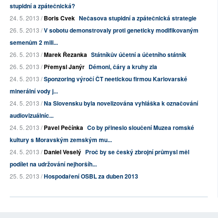
stupidní a zpátečnická?
24. 5. 2013 /
Boris Cvek
Nečasova stupidní a zpátečnická strategie
26. 5. 2013 /
V sobotu demonstrovaly proti geneticky modifikovaným
semenům 2 mili...
26. 5. 2013 /
Marek Řezanka
Státníkův účetní a účetního státník
26. 5. 2013 /
Přemysl Janýr
Démoni, čáry a kruhy zla
24. 5. 2013 /
Sponzoring výročí ČT neetickou firmou Karlovarské
minerální vody j...
24. 5. 2013 /
Na Slovensku byla novelizována vyhláška k označování
audiovizuálníc...
24. 5. 2013 /
Pavel Pečínka
Co by přineslo sloučení Muzea romské
kultury s Moravským zemským mu...
24. 5. 2013 /
Daniel Veselý
Proč by se český zbrojní průmysl měl
podílet na udržování nejhoršíh...
25. 5. 2013 /
Hospodaření OSBL za duben 2013