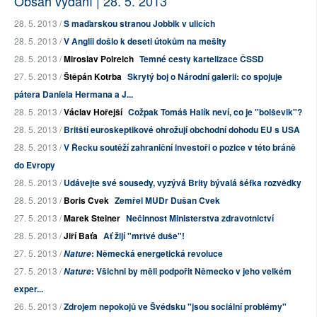
Obsah vydání | 28. 5. 2013
28. 5. 2013 /
S maďarskou stranou Jobbik v ulicích
28. 5. 2013 /
V Anglii došlo k deseti útokům na mešity
28. 5. 2013 /
Miroslav Polreich
Temné cesty kartelizace ČSSD
27. 5. 2013 /
Štěpán Kotrba
Skrytý boj o Národní galerii: co spojuje
pátera Daniela Hermana a J...
28. 5. 2013 /
Václav Hořejší
Cožpak Tomáš Halík neví, co je "bolševik"?
28. 5. 2013 /
Britští euroskeptikové ohrožují obchodní dohodu EU s USA
28. 5. 2013 /
V Řecku soutěží zahraniční investoři o pozice v této bráně
do Evropy
28. 5. 2013 /
Udávejte své sousedy, vyzývá Brity bývalá šéfka rozvědky
28. 5. 2013 /
Boris Cvek
Zemřel MUDr Dušan Cvek
27. 5. 2013 /
Marek Steiner
Nečinnost Ministerstva zdravotnictví
28. 5. 2013 /
Jiří Baťa
Ať žijí "mrtvé duše"!
27. 5. 2013 /
: Německá energetická revoluce
Nature
27. 5. 2013 /
: Všichni by měli podpořit Německo v jeho velkém
Nature
exper...
26. 5. 2013 /
Zdrojem nepokojů ve Švédsku "jsou sociální problémy"