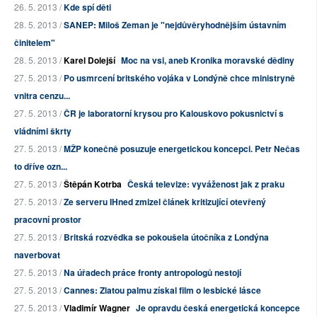
26. 5. 2013 /
Kde spí děti
28. 5. 2013 /
SANEP: Miloš Zeman je "nejdůvěryhodnějším ústavním
činitelem"
28. 5. 2013 /
Karel Dolejší
Moc na vsi, aneb Kronika moravské dědiny
27. 5. 2013 /
Po usmrcení britského vojáka v Londýně chce ministryně
vnitra cenzu...
27. 5. 2013 /
ČR je laboratorní krysou pro Kalouskovo pokusnictví s
vládními škrty
27. 5. 2013 /
MŽP konečně posuzuje energetickou koncepci. Petr Nečas
to dříve ozn...
27. 5. 2013 /
Štěpán Kotrba
Česká televize: vyváženost jak z praku
27. 5. 2013 /
Ze serveru IHned zmizel článek kritizující otevřený
pracovní prostor
27. 5. 2013 /
Britská rozvědka se pokoušela útočníka z Londýna
naverbovat
27. 5. 2013 /
Na úřadech práce fronty antropologů nestojí
27. 5. 2013 /
Cannes: Zlatou palmu získal film o lesbické lásce
27. 5. 2013 /
Vladimír Wagner
Je opravdu česká energetická koncepce