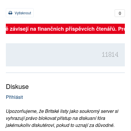
0
Vytisknout
plně závisejí na finančních příspěvcích čtenářů. Prosí
11814
Diskuse
Přihlásit
Upozorňujeme, že Britské listy jako soukromý server si
vyhrazují právo blokovat přístup na diskusní fóra
jakémukoliv diskutérovi, pokud to uznají za důvodné.