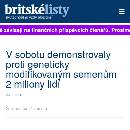
ně závisejí na finančních příspěvcích čtenářů. Prosíme
PŘIHLÁSIT
AKTUÁLNÍ VYDÁNÍ
V sobotu demonstrovaly
ARCHIV
proti geneticky
modifikovaným semenům
ROZHOVORY
2 miliony lidí
TÉMATA
26. 5. 2013
NEJČTENĚJŠÍ ZA 7 DNÍ
čas čtení 1 minuta
AUTOŘI
PŘÍSPĚVKY NA PROVOZ