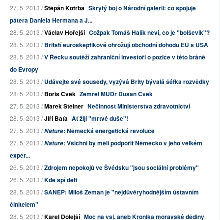
27. 5. 2013 /
Štěpán Kotrba
Skrytý boj o Národní galerii: co spojuje
pátera Daniela Hermana a J...
28. 5. 2013 /
Václav Hořejší
Cožpak Tomáš Halík neví, co je "bolševik"?
28. 5. 2013 /
Britští euroskeptikové ohrožují obchodní dohodu EU s USA
28. 5. 2013 /
V Řecku soutěží zahraniční investoři o pozice v této bráně
do Evropy
28. 5. 2013 /
Udávejte své sousedy, vyzývá Brity bývalá šéfka rozvědky
28. 5. 2013 /
Boris Cvek
Zemřel MUDr Dušan Cvek
27. 5. 2013 /
Marek Steiner
Nečinnost Ministerstva zdravotnictví
28. 5. 2013 /
Jiří Baťa
Ať žijí "mrtvé duše"!
27. 5. 2013 /
: Německá energetická revoluce
Nature
27. 5. 2013 /
: Všichni by měli podpořit Německo v jeho velkém
Nature
exper...
26. 5. 2013 /
Zdrojem nepokojů ve Švédsku "jsou sociální problémy"
26. 5. 2013 /
Kde spí děti
28. 5. 2013 /
SANEP: Miloš Zeman je "nejdůvěryhodnějším ústavním
činitelem"
28. 5. 2013 /
Karel Dolejší
Moc na vsi, aneb Kronika moravské dědiny