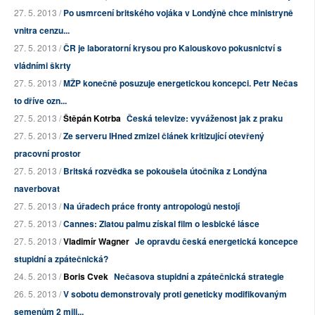
27. 5. 2013 /
Po usmrcení britského vojáka v Londýně chce ministryně
vnitra cenzu...
27. 5. 2013 /
ČR je laboratorní krysou pro Kalouskovo pokusnictví s
vládními škrty
27. 5. 2013 /
MŽP konečně posuzuje energetickou koncepci. Petr Nečas
to dříve ozn...
27. 5. 2013 /
Štěpán Kotrba
Česká televize: vyváženost jak z praku
27. 5. 2013 /
Ze serveru IHned zmizel článek kritizující otevřený
pracovní prostor
27. 5. 2013 /
Britská rozvědka se pokoušela útočníka z Londýna
naverbovat
27. 5. 2013 /
Na úřadech práce fronty antropologů nestojí
27. 5. 2013 /
Cannes: Zlatou palmu získal film o lesbické lásce
27. 5. 2013 /
Vladimír Wagner
Je opravdu česká energetická koncepce
stupidní a zpátečnická?
24. 5. 2013 /
Boris Cvek
Nečasova stupidní a zpátečnická strategie
26. 5. 2013 /
V sobotu demonstrovaly proti geneticky modifikovaným
semenům 2 mili...