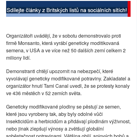
SOCIÁLNÍ SÍTĚ
RUBRIKY
Organizátoři uvádějí, že v sobotu demonstrovalo proti
PLNÁ VERZE STRÁNEK
firmě Monsanto, která vyrábí geneticky moditikovaná
semena, v USA a ve více než 50 dalších zemí celkem 2
miliony lidí.
Demonstranti chtějí upozornit na nebezpečí, které
vyvolávají geneticky modifikované potraviny. Zakladatel a
organizátor hnutí Tami Canal uvedl, že se protesty konaly
ve 436 městěch v 52 zemích světa.
Geneticky modifikované plodiny se pěstují ze semen,
které jsou vyrobeny tak, aby byly odolné vůči
insekticidům a herbicidům a přidávají plodinám výživnost,
nebo jinak zlepšují výnosy a zvětšují globální
soběstačnost potravinami. Většina obilí, sojových bobů a