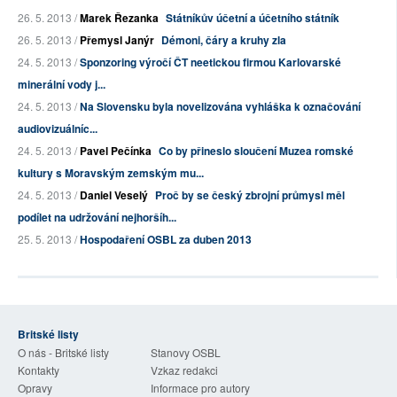
26. 5. 2013 /
Marek Řezanka
Státníkův účetní a účetního státník
26. 5. 2013 /
Přemysl Janýr
Démoni, čáry a kruhy zla
24. 5. 2013 /
Sponzoring výročí ČT neetickou firmou Karlovarské
minerální vody j...
24. 5. 2013 /
Na Slovensku byla novelizována vyhláška k označování
audiovizuálníc...
24. 5. 2013 /
Pavel Pečínka
Co by přineslo sloučení Muzea romské
kultury s Moravským zemským mu...
24. 5. 2013 /
Daniel Veselý
Proč by se český zbrojní průmysl měl
podílet na udržování nejhoršíh...
25. 5. 2013 /
Hospodaření OSBL za duben 2013
Britské listy
O nás - Britské listy
Stanovy OSBL
Kontakty
Vzkaz redakci
Opravy
Informace pro autory