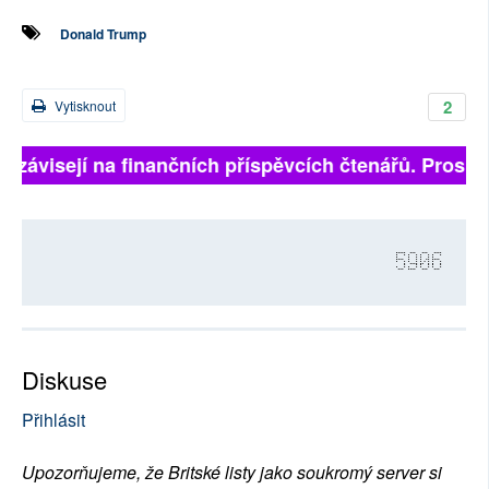
Donald Trump
2
Vytisknout
ě závisejí na finančních příspěvcích čtenářů. Prosíme
5906
Diskuse
Přihlásit
Upozorňujeme, že Britské listy jako soukromý server si