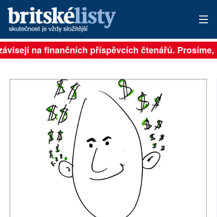
závisejí na finančních příspěvcích čtenářů. Prosíme, p
PŘIHLÁSIT
AKTUÁLNÍ VYDÁNÍ
ARCHIV
ROZHOVORY
TÉMATA
NEJČTENĚJŠÍ ZA 7 DNÍ
AUTOŘI
PŘÍSPĚVKY NA PROVOZ