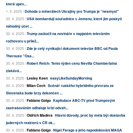
která upev...
1. 5. 2025 /
Dohoda o minerálech Ukrajiny pro Trumpa je "nesmysl"
30. 4. 2025 /
USA bombardují souřadnice v Jemenu, které jim poskytl
náhodný účet ...
30. 4. 2025 /
Trump zaútočil na novináře v napjatém televizním
rozhovoru u přílež...
30. 4. 2025 /
Zde je celý vynikající dokument televize BBC od Paula
Therouxe "Osa...
30. 4. 2025 /
Robert Reich: Tento týden cenu Nevilla Chamberlaina
získává...
30. 4. 2025 /
Lesley Keen
easyLikeSundayMorning
30. 4. 2025 /
Milan Čech
Scénář ruského hybridního převratu ze
Slovenska bude brzy dokončen ...
30. 4. 2025 /
Fabiano Golgo
Kapitulace ABC-TV před Trumpovým
zastrašováním odhaluje krizi odvah...
30. 4. 2025 /
Oldřich Maděra
Hlavní důvody, proč by měla být dostavba
jaderných reaktorů v ČR ok...
30. 4. 2025 /
Fabiano Golgo
Nigel Farage a jeho napodobování MAGA