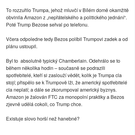
To rozzuřilo Trumpa, jehož mluvčí v Bílém domě okamžitě
obvinila Amazon z „nepřátelského a politického jednání“.
Poté Trump Bezose seřval po telefonu.
Včera odpoledne tedy Bezos políbil Trumpovi zadek a od
plánu ustoupil.
Byl to absolutně typický Chamberlain. Odehrálo se to
během několika hodin – současně se podrazili
spotřebitelé, kteří si zaslouží vědět, kolik je Trumpa cla
stojí; přispělo se k Trumpově lži, že americký spotřebitelé
cla neplatí; a dále se zkorumpoval americký byznys.
Amazon je žalován FTC za monopolní praktiky a Bezos
zjevně udělá cokoli, co Trump chce.
Existuje slovo horší než hanebné?