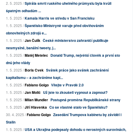
2. 5. 2025 /
Spirála smrti ruského uhelného průmyslu byla kvůli
špatným odhadům ...
1. 5. 2025 /
Kamala Harris ve středu v San Francisku
1. 5. 2025 /
Španělsko Ministryně varuje před obviňováním
obnovitelných zdrojů e...
1. 5. 2025 /
Jan Čulík
České ministerstvo zahraničí publikuje
nesmyslné, banální tweety, j...
1. 5. 2025 /
Matěj Metelec
Donald Trump, největší člověk a první sto
dnů jeho vlády
1. 5. 2025 /
Boris Cvek
Svátek práce jako svátek zachránění
kapitalismu – a zachráníme kapi...
1. 5. 2025 /
Fabiano Golgo
Vítejte v Pravdě 2.0
1. 5. 2025 /
Jan Molič
Už jste to zkoušeli vypnout a zapnout?
1. 5. 2025 /
Milan Mundier
Postupná proměna Republikánské strany
1. 5. 2025 /
Jiří Hlavenka
Co se vlastně stalo ve Španělsku?
30. 4. 2025 /
Fabiano Golgo
Zasedání Trumpova kabinetu by záviděl i
Stalin
1. 5. 2025 /
USA a Ukrajina podepsaly dohodu o nerostných surovinách,