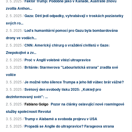
3. 5. 2025 /
Faktor Trump: Podobně jako v Kanadě, Austrálie znovu
zvolila Anthon...
2. 5. 2025 /
Gaza: Děti jedí odpadky, vyhrabávají v troskách pozůstatky
svých ro...
2. 5. 2025 /
Loď s humanitární pomocí pro Gazu byla bombardována
drony ve vodách...
2. 5. 2025 /
CNN: Americký chirurg o vraždění civilistů v Gaze:
Znepokojivé a zv...
2. 5. 2025 /
Proč v Anglii volebně vítězí ultrapravice
3. 5. 2025 /
Británie: Starmerova "Labouristická strana" zradila své
voliče
3. 5. 2025 /
Je možné toho šílence Trumpa a jeho lidi vůbec brát vážně?
3. 5. 2025 /
Světový den svobody tisku 2025: „Koktejl pro
dezinformovaný svět": ...
2. 5. 2025 /
Fabiano Golgo
Pozor na články oslavující nové roamingové
služby společnosti Revolut
3. 5. 2025 /
Trump v Alabamě a svoboda projevu v USA
2. 5. 2025 /
Propadá se Anglie do ultrapravice? Farageova strana