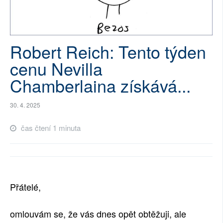
SOCIÁLNÍ SÍTĚ
RUBRIKY
Robert Reich: Tento týden
PLNÁ VERZE STRÁNEK
cenu Nevilla
Chamberlaina získává...
30. 4. 2025
čas čtení 1 minuta
Přátelé,
omlouvám se, že vás dnes opět obtěžuji, ale