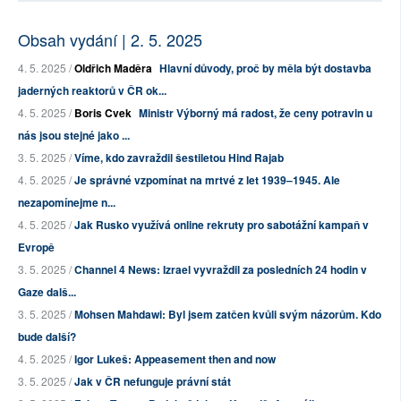
Obsah vydání | 2. 5. 2025
4. 5. 2025 /
Oldřich Maděra
Hlavní důvody, proč by měla být dostavba
jaderných reaktorů v ČR ok...
4. 5. 2025 /
Boris Cvek
Ministr Výborný má radost, že ceny potravin u
nás jsou stejné jako ...
3. 5. 2025 /
Víme, kdo zavraždil šestiletou Hind Rajab
4. 5. 2025 /
Je správné vzpomínat na mrtvé z let 1939–1945. Ale
nezapomínejme n...
4. 5. 2025 /
Jak Rusko využívá online rekruty pro sabotážní kampaň v
Evropě
3. 5. 2025 /
Channel 4 News: Izrael vyvraždil za posledních 24 hodin v
Gaze dalš...
3. 5. 2025 /
Mohsen Mahdawi: Byl jsem zatčen kvůli svým názorům. Kdo
bude další?
4. 5. 2025 /
Igor Lukeš: Appeasement then and now
3. 5. 2025 /
Jak v ČR nefunguje právní stát