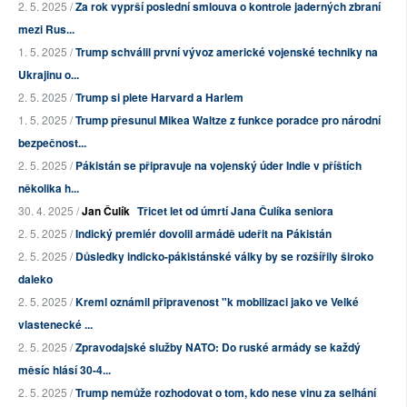
2. 5. 2025 /
Za rok vyprší poslední smlouva o kontrole jaderných zbraní
mezi Rus...
1. 5. 2025 /
Trump schválil první vývoz americké vojenské techniky na
Ukrajinu o...
2. 5. 2025 /
Trump si plete Harvard a Harlem
1. 5. 2025 /
Trump přesunul Mikea Waltze z funkce poradce pro národní
bezpečnost...
2. 5. 2025 /
Pákistán se připravuje na vojenský úder Indie v příštích
několika h...
30. 4. 2025 /
Jan Čulík
Třicet let od úmrtí Jana Čulíka seniora
2. 5. 2025 /
Indický premiér dovolil armádě udeřit na Pákistán
2. 5. 2025 /
Důsledky indicko-pákistánské války by se rozšířily široko
daleko
2. 5. 2025 /
Kreml oznámil připravenost "k mobilizaci jako ve Velké
vlastenecké ...
2. 5. 2025 /
Zpravodajské služby NATO: Do ruské armády se každý
měsíc hlásí 30-4...
2. 5. 2025 /
Trump nemůže rozhodovat o tom, kdo nese vinu za selhání