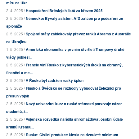
míru na Ukr...
2. 4. 2025 /
Hospodaření Britských listů za březen 2025
2. 5. 2025 /
Německo: Bývalý asistent AfD zatčen pro podezření ze
špionáže
2. 5. 2025 /
Spojené státy zablokovaly převoz tanků Abrams z Austrálie
na Ukrajinu
1. 5. 2025 /
Americká ekonomika v prvním čtvrtletí Trumpovy druhé
vlády poklesl...
2. 5. 2025 /
Francie viní Rusko z kybernetických útoků na obranný,
finanční a me...
2. 5. 2025 /
V Řecku byl zadržen ruský špion
2. 5. 2025 /
Finsko a Švédsko se rozhodly vybudovat železnici pro
přesun vojsk
2. 5. 2025 /
Nový univerzitní kurz o ruské státnosti potvrzuje názor
studentů, ž...
2. 5. 2025 /
Vojenská rozvědka nařídila shromažďovat osobní údaje
kritiků Kremlu...
2. 5. 2025 /
Rusko: Civilní produkce klesla na dvouleté minimum