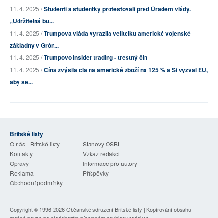
11. 4. 2025 /
Studenti a studentky protestovali před Úřadem vlády.
„Udržitelná bu...
11. 4. 2025 /
Trumpova vláda vyrazila velitelku americké vojenské
základny v Grón...
11. 4. 2025 /
Trumpovo insider trading - trestný čin
11. 4. 2025 /
Čína zvýšila cla na americké zboží na 125 % a Si vyzval EU,
aby se...
Britské listy
O nás - Britské listy
Stanovy OSBL
Kontakty
Vzkaz redakci
Opravy
Informace pro autory
Reklama
Příspěvky
Obchodní podmínky
Copyright © 1996-2026
Občanské sdružení Britské listy
| Kopírování obsahu
možné pouze po předchozím písemném souhlasu redakce.