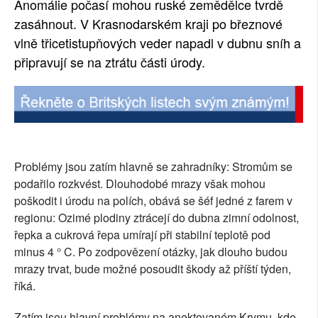
Anomálie počasí mohou ruské zemědělce tvrdě
SOCIÁLNÍ SÍTĚ
zasáhnout. V Krasnodarském kraji po březnové
vlně třicetistupňových veder napadl v dubnu sníh a
RUBRIKY
připravují se na ztrátu části úrody.
PLNÁ VERZE STRÁNEK
Problémy jsou zatím hlavně se zahradníky: Stromům se
podařilo rozkvést. Dlouhodobé mrazy však mohou
poškodit i úrodu na polích, obává se šéf jedné z farem v
regionu: Ozimé plodiny ztrácejí do dubna zimní odolnost,
řepka a cukrová řepa umírají při stabilní teplotě pod
minus 4 ° C. Po zodpovězení otázky, jak dlouho budou
mrazy trvat, bude možné posoudit škody až příští týden,
říká.
Zatím jsou hlavní problémy na anektovaném Krymu, kde