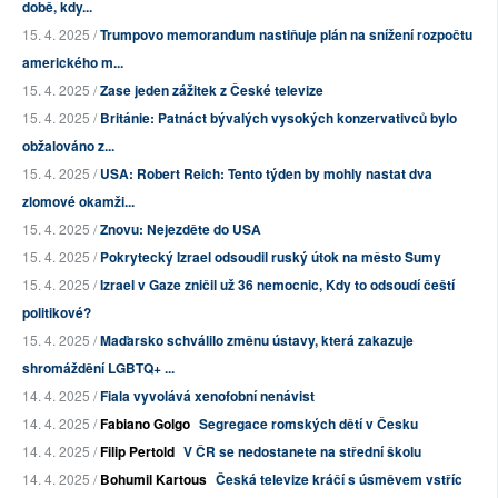
době, kdy...
15. 4. 2025 /
Trumpovo memorandum nastiňuje plán na snížení rozpočtu
amerického m...
15. 4. 2025 /
Zase jeden zážitek z České televize
15. 4. 2025 /
Británie: Patnáct bývalých vysokých konzervativců bylo
obžalováno z...
15. 4. 2025 /
USA: Robert Reich: Tento týden by mohly nastat dva
zlomové okamži...
15. 4. 2025 /
Znovu: Nejezděte do USA
15. 4. 2025 /
Pokrytecký Izrael odsoudil ruský útok na město Sumy
15. 4. 2025 /
Izrael v Gaze zničil už 36 nemocnic, Kdy to odsoudí čeští
politikové?
15. 4. 2025 /
Maďarsko schválilo změnu ústavy, která zakazuje
shromáždění LGBTQ+ ...
14. 4. 2025 /
Fiala vyvolává xenofobní nenávist
14. 4. 2025 /
Fabiano Golgo
Segregace romských dětí v Česku
14. 4. 2025 /
Filip Pertold
V ČR se nedostanete na střední školu
14. 4. 2025 /
Bohumil Kartous
Česká televize kráčí s úsměvem vstříc