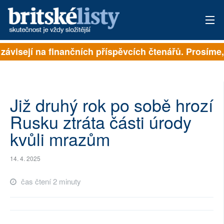
 závisejí na finančních příspěvcích čtenářů. Prosíme, 
PŘIHLÁSIT
AKTUÁLNÍ VYDÁNÍ
ARCHIV
Již druhý rok po sobě hrozí
Rusku ztráta části úrody
ROZHOVORY
kvůli mrazům
TÉMATA
14. 4. 2025
NEJČTENĚJŠÍ ZA 7 DNÍ
čas čtení 2 minuty
AUTOŘI
PŘÍSPĚVKY NA PROVOZ