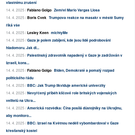
vlastnímu zrušení
14. 4. 2025 /
Fabiano Golgo
Zemřel Mario Vargas Llosa
14. 4. 2025 /
Boris Cvek
Trumpova reakce na masakr v městě Sumy
říká vše
14. 4. 2025 /
Lesley Keen
michtyMe
14. 4. 2025 /
Gaza je polem zabíjení, kde jsou lidé podrobováni
hladomoru. Jak dl...
14. 4. 2025 /
Palestinský zdravotník napadený v Gaze je zadržován v
Izraeli, kons...
14. 4. 2025 /
Fabiano Golgo
Biden, Demokraté a pomalý rozpad
politického řádu
14. 4. 2025 /
BBC: Jak Trump likviduje americké univerzity
14. 4. 2025 /
Nevyřčený příběh klíčové role britských vojenských
velitelů na Ukra...
14. 4. 2025 /
Americká rozvědka: Čína posílá důstojníky na Ukrajinu,
aby monitoro...
14. 4. 2025 /
BBC: Izrael na Květnou neděli vybombardoval v Gaze
křesťanský kostel