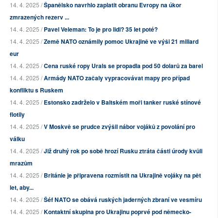
14. 4. 2025 /
Španělsko navrhlo zaplatit obranu Evropy na úkor
zmrazených rezerv ...
14. 4. 2025 /
Pavel Veleman: To je pro lidi? 35 let poté?
14. 4. 2025 /
Země NATO oznámily pomoc Ukrajině ve výši 21 miliard
eur
14. 4. 2025 /
Cena ruské ropy Urals se propadla pod 50 dolarů za barel
14. 4. 2025 /
Armády NATO začaly vypracovávat mapy pro případ
konfliktu s Ruskem
14. 4. 2025 /
Estonsko zadrželo v Baltském moři tanker ruské stínové
flotily
14. 4. 2025 /
V Moskvě se prudce zvýšil nábor vojáků z povolání pro
válku
14. 4. 2025 /
Již druhý rok po sobě hrozí Rusku ztráta části úrody kvůli
mrazům
14. 4. 2025 /
Británie je připravena rozmístit na Ukrajině vojáky na pět
let, aby...
14. 4. 2025 /
Šéf NATO se obává ruských jaderných zbraní ve vesmíru
14. 4. 2025 /
Kontaktní skupina pro Ukrajinu poprvé pod německo-