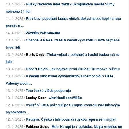
13. 4. 2025 /
Ruský raketový úder zabil v ukrajinském městě Sumy
nejméně 31 lidí
14. 4. 2025 /
Pravicoví populisté budou vítězit, dokud nepochopíme tuto
pravdu o ...
14. 4. 2025 /
Závidím Palestincům
13. 4. 2025 /
Channel 4 News: Izrael v neděli vyvraždil v Gaze nejméně
třicet lidí
13. 4. 2025 /
Boris Cvek
Třeba vojáci a policisté a hasiči budou mít na
jídlo
13. 4. 2025 /
Robert Reich: Jak bojovat proti krutosti Trumpova režimu
13. 4. 2025 /
V neděli ráno Izrael vybombardoval nemocnici v Gaze.
Válečný zločin...
13. 4. 2025 /
Toto česká vláda podporuje
13. 4. 2025 /
Lesley Keen
whatHasBeenWillBe
12. 4. 2025 /
Vydírání: USA požadují po Ukrajině kontrolu nad klíčovým
plynovodem...
12. 4. 2025 /
Reuters: Česko stále používá ruskou ropu a zemní plyn
12. 4. 2025 /
Fabiano Golgo
Mein Kampf je v pořádku, Maya Angelou ne