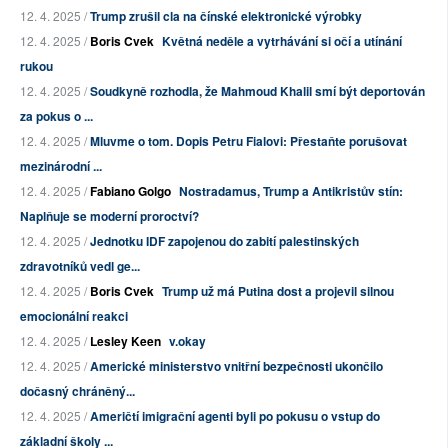
12. 4. 2025 /
Trump zrušil cla na čínské elektronické výrobky
12. 4. 2025 /
Boris Cvek
Květná neděle a vytrhávání si očí a utínání
rukou
12. 4. 2025 /
Soudkyně rozhodla, že Mahmoud Khalil smí být deportován
za pokus o ...
12. 4. 2025 /
Mluvme o tom. Dopis Petru Fialovi: Přestaňte porušovat
mezinárodní ...
12. 4. 2025 /
Fabiano Golgo
Nostradamus, Trump a Antikristův stín:
Naplňuje se moderní proroctví?
12. 4. 2025 /
Jednotku IDF zapojenou do zabití palestinských
zdravotníků vedl ge...
12. 4. 2025 /
Boris Cvek
Trump už má Putina dost a projevil silnou
emocionální reakci
12. 4. 2025 /
Lesley Keen
v.okay
12. 4. 2025 /
Americké ministerstvo vnitřní bezpečnosti ukončilo
dočasný chráněný...
12. 4. 2025 /
Američtí imigrační agenti byli po pokusu o vstup do
základní školy ...