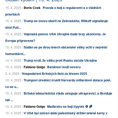
15. 4. 2025 /
Boris Cvek
Pravda o boji s regulacemi a o vládních
prioritách
15. 4. 2025 /
Trump se znovu obořil na Zelenského, Witkoff signalizuje
širší Puti...
15. 4. 2025 /
Vojenská pomoc USA Ukrajině bude brzy ukončena. Je
Evropa připravena?
15. 4. 2025 /
Súdán se po dvou letech občanské války ocitl v největší
humanitární...
14. 4. 2025 /
Trump tvrdí, že válku proti Rusku začala Ukrajina
15. 4. 2025 /
Fabiano Golgo
Banánoví muži severu
2. 4. 2025 /
Hospodaření Britských listů za březen 2025
15. 4. 2025 /
Trumpovi úředníci zrušili Harvardu miliardové dotace poté,
co se u...
15. 4. 2025 /
Britská labouristická vláda ustupuje ultrapravici, a likviduje
tak ...
15. 4. 2025 /
Fabiano Golgo
Maďarsko se bojí třpytek 🚫 🌈
15. 4. 2025 /
V USA byl zatčen další palestinský držitel zelené karty v