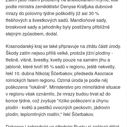
podle ministra zemědělství Denyse Kraťjuka dubnové
mrazy do poloviny týdne poškodily již asi 30 %
třešňových a švestkových sadů. Mandloňové sady,
broskvové sady a jahodníky byly postiženy přibližně
stejným způsobem, dodal.
Krasnodarský kraj se také připravuje na ztrátu části úrody.
Škody zatím nejsou příliš velké, protože jižní plodiny -
třešně, višně, švestky, kvetly pouze na samém jihu a
jabloně, které tvoří 95 % sadů v regionu, ještě nekvetly,
řekl 10. dubna Nikolaj Ščerbakov, předseda Asociace
rolnických farem regionu. Ozimá úroda je podle něj
poškozena "lokálně". Ministerstvo pro mimořádné situace
v regionu však oznámilo, že mrazy budou trvat až do
konce týdne, což zvyšuje "riziko poškození a úhynu
plodin - květů a pestíků ovocných peckovin, jádrovin
plodin, teplomilných rostlin," řekl Ščerbakov.
Dokonce i zahradníci ve středním Rusku si začínají dělat