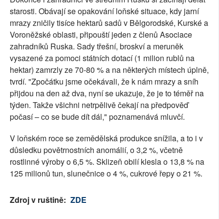
starosti. Obávají se opakování loňské situace, kdy jarní
mrazy zničily tisíce hektarů sadů v Bělgorodské, Kurské a
Voroněžské oblasti, připouští jeden z členů Asociace
zahradníků Ruska. Sady třešní, broskví a meruněk
vysazené za pomoci státních dotací (1 milion rublů na
hektar) zamrzly ze 70-80 % a na některých místech úplně,
tvrdí. "Zpočátku jsme očekávali, že k nám mrazy a sníh
přijdou na den až dva, nyní se ukazuje, že je to téměř na
týden. Takže všichni netrpělivě čekají na předpověď
počasí – co se bude dít dál," poznamenává mluvčí.
V loňském roce se zemědělská produkce snížila, a to i v
důsledku povětrnostních anomálií, o 3,2 %, včetně
rostlinné výroby o 6,5 %. Sklizeň obilí klesla o 13,8 % na
125 milionů tun, slunečnice o 4 %, cukrové řepy o 21 %.
Zdroj v ruštině:
ZDE