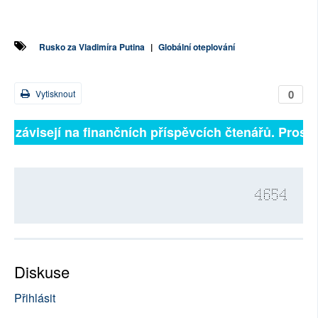
Rusko za Vladimíra Putina
|
Globální oteplování
0
Vytisknout
ně závisejí na finančních příspěvcích čtenářů. Prosíme
4654
Diskuse
Přihlásit