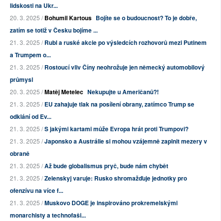
lidskosti na Ukr...
20. 3. 2025 /
Bohumil Kartous
Bojíte se o budoucnost? To je dobře,
zatím se totiž v Česku bojíme ...
21. 3. 2025 /
Rubl a ruské akcie po výsledcích rozhovorů mezi Putinem
a Trumpem o...
21. 3. 2025 /
Rostoucí vliv Číny neohrožuje jen německý automobilový
průmysl
20. 3. 2025 /
Matěj Metelec
Nekupujte u Američanů?!
21. 3. 2025 /
EU zahajuje tlak na posílení obrany, zatímco Trump se
odklání od Ev...
21. 3. 2025 /
S jakými kartami může Evropa hrát proti Trumpovi?
21. 3. 2025 /
Japonsko a Austrálie si mohou vzájemně zaplnit mezery v
obraně
21. 3. 2025 /
Až bude globalismus pryč, bude nám chybět
21. 3. 2025 /
Zelenskyj varuje: Rusko shromažďuje jednotky pro
ofenzívu na více f...
21. 3. 2025 /
Muskovo DOGE je inspirováno prokremelskými
monarchisty a technofaši...