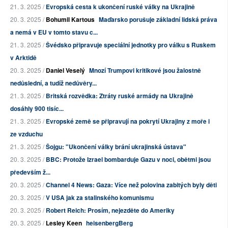
21. 3. 2025 /
Evropská cesta k ukončení ruské války na Ukrajině
20. 3. 2025 /
Bohumil Kartous
Maďarsko porušuje základní lidská práva
a nemá v EU v tomto stavu c...
21. 3. 2025 /
Švédsko připravuje speciální jednotky pro válku s Ruskem
v Arktidě
20. 3. 2025 /
Daniel Veselý
Mnozí Trumpovi kritikové jsou žalostně
nedůslední, a tudíž nedůvěry...
21. 3. 2025 /
Britská rozvědka: Ztráty ruské armády na Ukrajině
dosáhly 900 tisíc...
21. 3. 2025 /
Evropské země se připravují na pokrytí Ukrajiny z moře i
ze vzduchu
21. 3. 2025 /
Šojgu: "Ukončení války brání ukrajinská ústava"
20. 3. 2025 /
BBC: Protože Izrael bombarduje Gazu v noci, obětmi jsou
především ž...
20. 3. 2025 /
Channel 4 News: Gaza: Více než polovina zabitých byly děti
20. 3. 2025 /
V USA jak za stalinského komunismu
20. 3. 2025 /
Robert Reich: Prosím, nejezděte do Ameriky
20. 3. 2025 /
Lesley Keen
heisenbergBerg