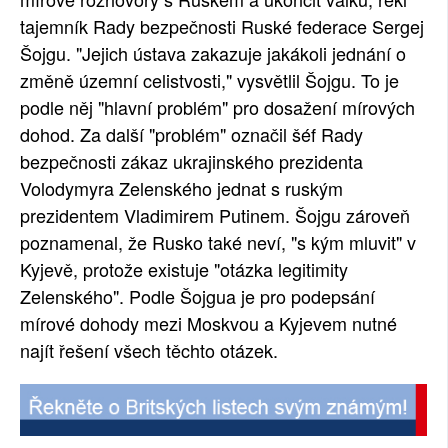
tajemník Rady bezpečnosti Ruské federace Sergej
SOCIÁLNÍ SÍTĚ
Šojgu. "Jejich ústava zakazuje jakákoli jednání o
RUBRIKY
změně územní celistvosti," vysvětlil Šojgu. To je
podle něj "hlavní problém" pro dosažení mírových
PLNÁ VERZE STRÁNEK
dohod. Za další "problém" označil šéf Rady
bezpečnosti zákaz ukrajinského prezidenta
Volodymyra Zelenského jednat s ruským
prezidentem Vladimirem Putinem. Šojgu zároveň
poznamenal, že Rusko také neví, "s kým mluvit" v
Kyjevě, protože existuje "otázka legitimity
Zelenského". Podle Šojgua je pro podepsání
mírové dohody mezi Moskvou a Kyjevem nutné
najít řešení všech těchto otázek.