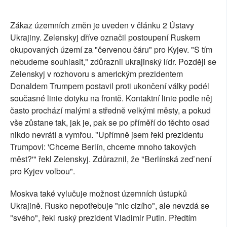
Zákaz územních změn je uveden v článku 2 Ústavy
Ukrajiny. Zelenskyj dříve označil postoupení Ruskem
okupovaných území za "červenou čáru" pro Kyjev. "S tím
nebudeme souhlasit," zdůraznil ukrajinský lídr. Později se
Zelenskyj v rozhovoru s americkým prezidentem
Donaldem Trumpem postavil proti ukončení války podél
současné linie dotyku na frontě. Kontaktní linie podle něj
často prochází malými a středně velkými městy, a pokud
vše zůstane tak, jak je, pak se po příměří do těchto osad
nikdo nevrátí a vymřou. "Upřímně jsem řekl prezidentu
Trumpovi: 'Chceme Berlín, chceme mnoho takových
měst?'" řekl Zelenskyj. Zdůraznil, že "Berlínská zeď není
pro Kyjev volbou".
Moskva také vylučuje možnost územních ústupků
Ukrajině. Rusko nepotřebuje "nic cizího", ale nevzdá se
"svého", řekl ruský prezident Vladimir Putin. Předtím