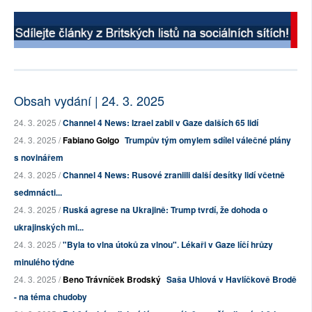
Obsah vydání | 24. 3. 2025
24. 3. 2025 /
Channel 4 News: Izrael zabil v Gaze dalších 65 lidí
24. 3. 2025 /
Fabiano Golgo
Trumpův tým omylem sdílel válečné plány
s novinářem
24. 3. 2025 /
Channel 4 News: Rusové zraniili další desítky lidí včetně
sedmnácti...
24. 3. 2025 /
Ruská agrese na Ukrajině: Trump tvrdí, že dohoda o
ukrajinských mi...
24. 3. 2025 /
"Byla to vlna útoků za vlnou". Lékaři v Gaze líčí hrůzy
minulého týdne
24. 3. 2025 /
Beno Trávníček Brodský
Saša Uhlová v Havlíčkově Brodě
- na téma chudoby