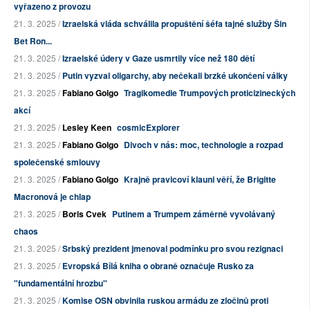
vyřazeno z provozu
21. 3. 2025 /
Izraelská vláda schválila propuštění šéfa tajné služby Šin
Bet Ron...
21. 3. 2025 /
Izraelské údery v Gaze usmrtily více než 180 dětí
21. 3. 2025 /
Putin vyzval oligarchy, aby nečekali brzké ukončení války
21. 3. 2025 /
Fabiano Golgo
Tragikomedie Trumpových proticizineckých
akcí
21. 3. 2025 /
Lesley Keen
cosmicExplorer
21. 3. 2025 /
Fabiano Golgo
Divoch v nás: moc, technologie a rozpad
společenské smlouvy
21. 3. 2025 /
Fabiano Golgo
Krajně pravicoví klauni věří, že Brigitte
Macronová je chlap
21. 3. 2025 /
Boris Cvek
Putinem a Trumpem záměrně vyvolávaný
chaos
21. 3. 2025 /
Srbský prezident jmenoval podmínku pro svou rezignaci
21. 3. 2025 /
Evropská Bílá kniha o obraně označuje Rusko za
"fundamentální hrozbu"
21. 3. 2025 /
Komise OSN obvinila ruskou armádu ze zločinů proti