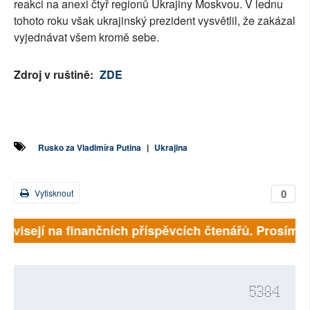
reakci na anexi čtyř regionů Ukrajiny Moskvou. V lednu
tohoto roku však ukrajinský prezident vysvětlil, že zakázal
vyjednávat všem kromě sebe.
Zdroj v ruštině:
ZDE
Rusko za Vladimíra Putina
|
Ukrajina
0
Vytisknout
závisejí na finančních příspěvcích čtenářů. Prosíme, 
5384