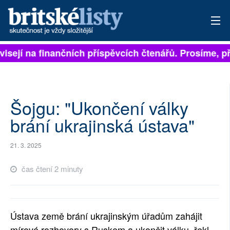
visejí na finančních příspěvcích čtenářů. Prosíme, při
PŘIHLÁSIT
AKTUÁLNÍ VYDÁNÍ
ARCHIV
Šojgu: "Ukončení války
brání ukrajinská ústava"
ROZHOVORY
21. 3. 2025
TÉMATA
čas čtení 2 minuty
NEJČTENĚJŠÍ ZA 7 DNÍ
AUTOŘI
Ústava země brání ukrajinským úřadům zahájit
PŘÍSPĚVKY NA PROVOZ
mírové rozhovory s Ruskem a ukončit válku, řekl