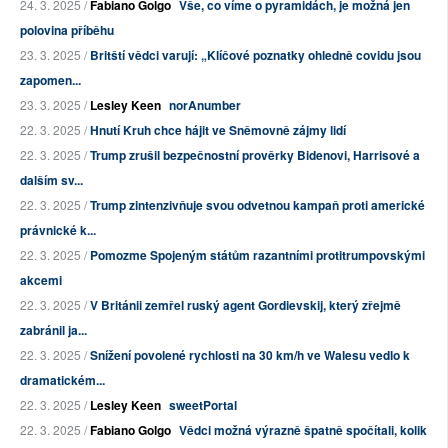
24. 3. 2025 /
Fabiano Golgo
Vše, co víme o pyramidách, je možná jen
polovina příběhu
23. 3. 2025 /
Britští vědci varují: „Klíčové poznatky ohledně covidu jsou
zapomen...
23. 3. 2025 /
Lesley Keen
norAnumber
22. 3. 2025 /
Hnutí Kruh chce hájit ve Sněmovně zájmy lidí
22. 3. 2025 /
Trump zrušil bezpečnostní prověrky Bidenovi, Harrisové a
dalším sv...
22. 3. 2025 /
Trump zintenzivňuje svou odvetnou kampaň proti americké
právnické k...
22. 3. 2025 /
Pomozme Spojeným státům razantními protitrumpovskými
akcemi
22. 3. 2025 /
V Británii zemřel ruský agent Gordievskij, který zřejmě
zabránil ja...
22. 3. 2025 /
Snížení povolené rychlosti na 30 km/h ve Walesu vedlo k
dramatickém...
22. 3. 2025 /
Lesley Keen
sweetPortal
22. 3. 2025 /
Fabiano Golgo
Vědci možná výrazně špatně spočítali, kolik