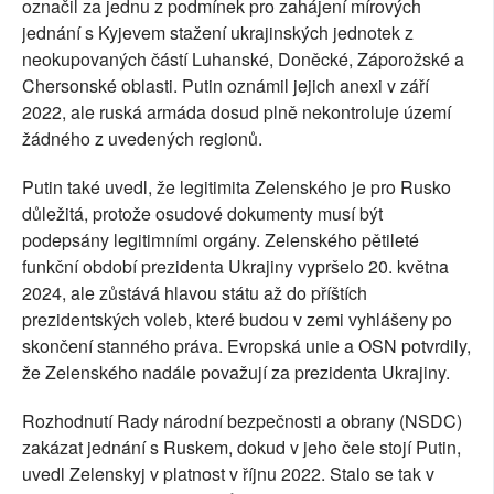
označil za jednu z podmínek pro zahájení mírových
jednání s Kyjevem stažení ukrajinských jednotek z
neokupovaných částí Luhanské, Doněcké, Záporožské a
Chersonské oblasti. Putin oznámil jejich anexi v září
2022, ale ruská armáda dosud plně nekontroluje území
žádného z uvedených regionů.
Putin také uvedl, že legitimita Zelenského je pro Rusko
důležitá, protože osudové dokumenty musí být
podepsány legitimními orgány. Zelenského pětileté
funkční období prezidenta Ukrajiny vypršelo 20. května
2024, ale zůstává hlavou státu až do příštích
prezidentských voleb, které budou v zemi vyhlášeny po
skončení stanného práva. Evropská unie a OSN potvrdily,
že Zelenského nadále považují za prezidenta Ukrajiny.
Rozhodnutí Rady národní bezpečnosti a obrany (NSDC)
zakázat jednání s Ruskem, dokud v jeho čele stojí Putin,
uvedl Zelenskyj v platnost v říjnu 2022. Stalo se tak v