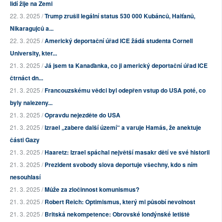
lidí žije na Zemi
22. 3. 2025 /
Trump zrušil legální status 530 000 Kubánců, Haiťanů,
Nikaragujců a...
22. 3. 2025 /
Americký deportační úřad ICE žádá studenta Cornell
University, kter...
21. 3. 2025 /
Já jsem ta Kanaďanka, co ji americký deportační úřad ICE
čtrnáct dn...
21. 3. 2025 /
Francouzskému vědci byl odepřen vstup do USA poté, co
byly nalezeny...
21. 3. 2025 /
Opravdu nejezděte do USA
21. 3. 2025 /
Izrael „zabere další území“ a varuje Hamás, že anektuje
části Gazy
21. 3. 2025 /
Haaretz: Izrael spáchal největší masakr dětí ve své historii
21. 3. 2025 /
Prezident svobody slova deportuje všechny, kdo s ním
nesouhlasí
21. 3. 2025 /
Může za zločinnost komunismus?
21. 3. 2025 /
Robert Reich: Optimismus, který mi působí nevolnost
21. 3. 2025 /
Britská nekompetence: Obrovské londýnské letiště