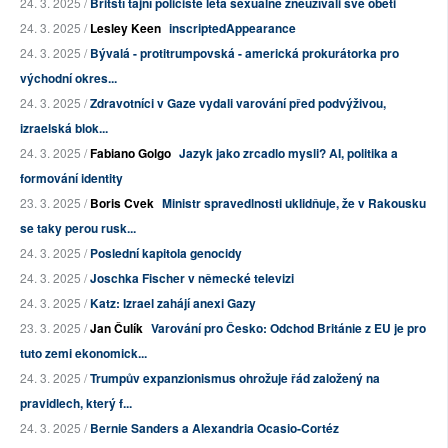
24. 3. 2025 /
Britští tajní policisté léta sexuálně zneužívali své oběti
24. 3. 2025 /
Lesley Keen
inscriptedAppearance
24. 3. 2025 /
Bývalá - protitrumpovská - americká prokurátorka pro
východní okres...
24. 3. 2025 /
Zdravotníci v Gaze vydali varování před podvýživou,
izraelská blok...
24. 3. 2025 /
Fabiano Golgo
Jazyk jako zrcadlo mysli? AI, politika a
formování identity
23. 3. 2025 /
Boris Cvek
Ministr spravedlnosti uklidňuje, že v Rakousku
se taky perou rusk...
24. 3. 2025 /
Poslední kapitola genocidy
24. 3. 2025 /
Joschka Fischer v německé televizi
24. 3. 2025 /
Katz: Izrael zahájí anexi Gazy
23. 3. 2025 /
Jan Čulík
Varování pro Česko: Odchod Británie z EU je pro
tuto zemi ekonomick...
24. 3. 2025 /
Trumpův expanzionismus ohrožuje řád založený na
pravidlech, který f...
24. 3. 2025 /
Bernie Sanders a Alexandria Ocasio-Cortéz