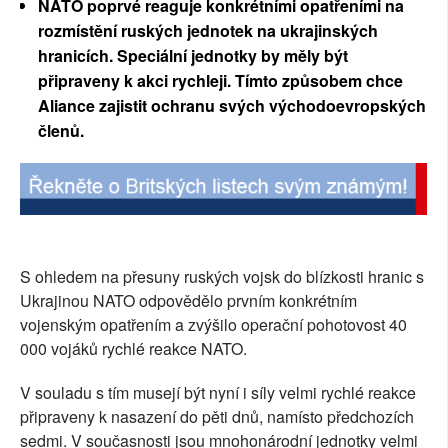
NATO poprvé reaguje konkrétními opatřeními na
SOCIÁLNÍ SÍTĚ
rozmístění ruských jednotek na ukrajinských
hranicích. Speciální jednotky by měly být
RUBRIKY
připraveny k akci rychleji. Tímto způsobem chce
Aliance zajistit ochranu svých východoevropských
PLNÁ VERZE STRÁNEK
členů.
S ohledem na přesuny ruských vojsk do blízkosti hranic s
Ukrajinou NATO odpovědělo prvním konkrétním
vojenským opatřením a zvýšilo operační pohotovost 40
000 vojáků rychlé reakce NATO.
V souladu s tím musejí být nyní i síly velmi rychlé reakce
připraveny k nasazení do pěti dnů, namísto předchozích
sedmi. V současnosti jsou mnohonárodní jednotky velmi