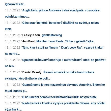
ignoroval kar...
13. 1. 2022 /
Anglického prince Andrewa čeká soud poté, co soudce
odmítl zamítnou...
13. 1. 2022 /
Čína staví největší bateriové úložiště na světě, a to bez
lithia
13. 1. 2022 /
Lesley Keen
gentleMorning
13. 1. 2022 /
Jan Paul
Monitor Jana Paula: Ticho v galerii Čejka
13. 1. 2022 /
Tým, který stojí za filmem " Don’t Look Up", vyzývá k akci
na ochra...
13. 1. 2022 /
Spojené království směřuje k autoritářství: stačí se podívat
na ten...
13. 1. 2022 /
Daniel Veselý
Řešení americko-ruské konfrontace
existuje, něco jiného je ale poli...
13. 1. 2022 /
Guantánamo je nesmazatelnou skvrnou Ameriky. Biden ho
musí jednou p...
13. 1. 2022 /
S nefunkční demokracií klimatickou krizi nevyřešíme
13. 1. 2022 /
Nadstranická koalice vyzývá prezidenta Bidena, aby odolal
výzvám k ...