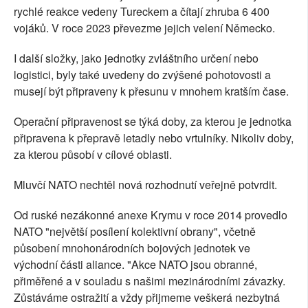
rychlé reakce vedeny Tureckem a čítají zhruba 6 400
vojáků. V roce 2023 převezme jejich velení Německo.
I další složky, jako jednotky zvláštního určení nebo
logistici, byly také uvedeny do zvýšené pohotovosti a
musejí být připraveny k přesunu v mnohem kratším čase.
Operační připravenost se týká doby, za kterou je jednotka
připravena k přepravě letadly nebo vrtulníky. Nikoliv doby,
za kterou působí v cílové oblasti.
Mluvčí NATO nechtěl nová rozhodnutí veřejně potvrdit.
Od ruské nezákonné anexe Krymu v roce 2014 provedlo
NATO "největší posílení kolektivní obrany", včetně
působení mnohonárodních bojových jednotek ve
východní části aliance. "Akce NATO jsou obranné,
přiměřené a v souladu s našimi mezinárodními závazky.
Zůstáváme ostražití a vždy přijmeme veškerá nezbytná