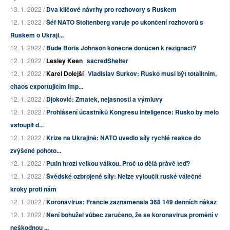
13. 1. 2022 /
Dva klíčové návrhy pro rozhovory s Ruskem
12. 1. 2022 /
Šéf NATO Stoltenberg varuje po ukončení rozhovorů s
Ruskem o Ukraji...
12. 1. 2022 /
Bude Boris Johnson konečně donucen k rezignaci?
12. 1. 2022 /
Lesley Keen
sacredShelter
12. 1. 2022 /
Karel Dolejší
Vladislav Surkov: Rusko musí být totalitním,
chaos exportujícím imp...
12. 1. 2022 /
Djoković: Zmatek, nejasnosti a výmluvy
12. 1. 2022 /
Prohlášení účastníků Kongresu inteligence: Rusko by mělo
vstoupit d...
12. 1. 2022 /
Krize na Ukrajině: NATO uvedlo síly rychlé reakce do
zvýšené pohoto...
12. 1. 2022 /
Putin hrozí velkou válkou. Proč to dělá právě teď?
12. 1. 2022 /
Švédské ozbrojené síly: Nelze vyloučit ruské válečné
kroky proti nám
12. 1. 2022 /
Koronavirus: Francie zaznamenala 368 149 denních nákaz
12. 1. 2022 /
Není bohužel vůbec zaručeno, že se koronavirus promění v
neškodnou ...