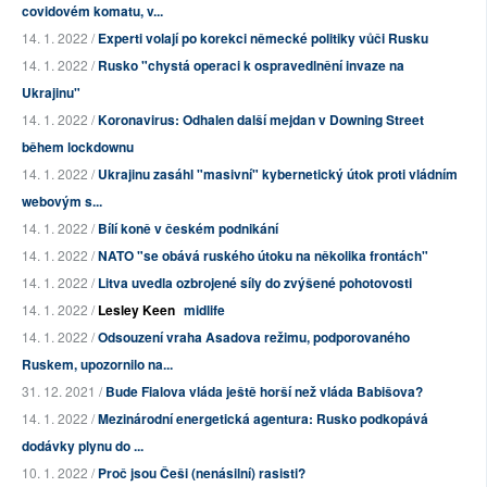
covidovém komatu, v...
14. 1. 2022 /
Experti volají po korekci německé politiky vůči Rusku
14. 1. 2022 /
Rusko "chystá operaci k ospravedlnění invaze na
Ukrajinu"
14. 1. 2022 /
Koronavirus: Odhalen další mejdan v Downing Street
během lockdownu
14. 1. 2022 /
Ukrajinu zasáhl "masivní" kybernetický útok proti vládním
webovým s...
14. 1. 2022 /
Bílí koně v českém podnikání
14. 1. 2022 /
NATO "se obává ruského útoku na několika frontách"
14. 1. 2022 /
Litva uvedla ozbrojené síly do zvýšené pohotovosti
14. 1. 2022 /
Lesley Keen
midlife
14. 1. 2022 /
Odsouzení vraha Asadova režimu, podporovaného
Ruskem, upozornilo na...
31. 12. 2021 /
Bude Fialova vláda ještě horší než vláda Babišova?
14. 1. 2022 /
Mezinárodní energetická agentura: Rusko podkopává
dodávky plynu do ...
10. 1. 2022 /
Proč jsou Češi (nenásilní) rasisti?