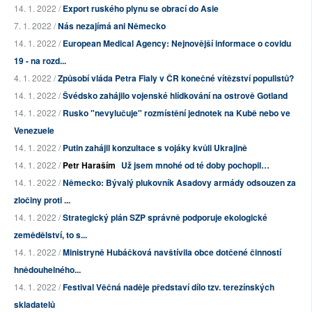
14. 1. 2022 /
Export ruského plynu se obrací do Asie
7. 1. 2022 /
Nás nezajímá ani Německo
14. 1. 2022 /
European Medical Agency: Nejnovější informace o covidu
19 - na rozd...
4. 1. 2022 /
Způsobí vláda Petra Fialy v ČR konečné vítězství populistů?
14. 1. 2022 /
Švédsko zahájilo vojenské hlídkování na ostrově Gotland
14. 1. 2022 /
Rusko "nevylučuje" rozmístění jednotek na Kubě nebo ve
Venezuele
14. 1. 2022 /
Putin zahájil konzultace s vojáky kvůli Ukrajině
14. 1. 2022 /
Petr Haraším
Už jsem mnohé od té doby pochopil…
14. 1. 2022 /
Německo: Bývalý plukovník Asadovy armády odsouzen za
zločiny proti ...
14. 1. 2022 /
Strategický plán SZP správně podporuje ekologické
zemědělství, to s...
14. 1. 2022 /
Ministryně Hubáčková navštívila obce dotčené činností
hnědouhelného...
14. 1. 2022 /
Festival Věčná naděje představí dílo tzv. terezínských
skladatelů