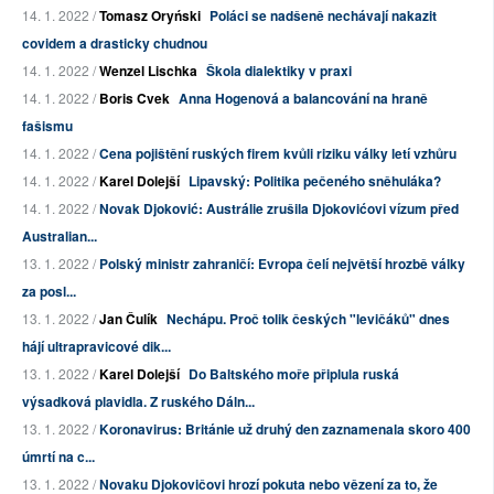
14. 1. 2022 /
Tomasz Oryński
Poláci se nadšeně nechávají nakazit
covidem a drasticky chudnou
14. 1. 2022 /
Wenzel Lischka
Škola dialektiky v praxi
14. 1. 2022 /
Boris Cvek
Anna Hogenová a balancování na hraně
fašismu
14. 1. 2022 /
Cena pojištění ruských firem kvůli riziku války letí vzhůru
14. 1. 2022 /
Karel Dolejší
Lipavský: Politika pečeného sněhuláka?
14. 1. 2022 /
Novak Djoković: Austrálie zrušila Djokovićovi vízum před
Australian...
13. 1. 2022 /
Polský ministr zahraničí: Evropa čelí největší hrozbě války
za posl...
13. 1. 2022 /
Jan Čulík
Nechápu. Proč tolik českých "levičáků" dnes
hájí ultrapravicové dik...
13. 1. 2022 /
Karel Dolejší
Do Baltského moře připlula ruská
výsadková plavidla. Z ruského Dáln...
13. 1. 2022 /
Koronavirus: Británie už druhý den zaznamenala skoro 400
úmrtí na c...
13. 1. 2022 /
Novaku Djokovičovi hrozí pokuta nebo vězení za to, že