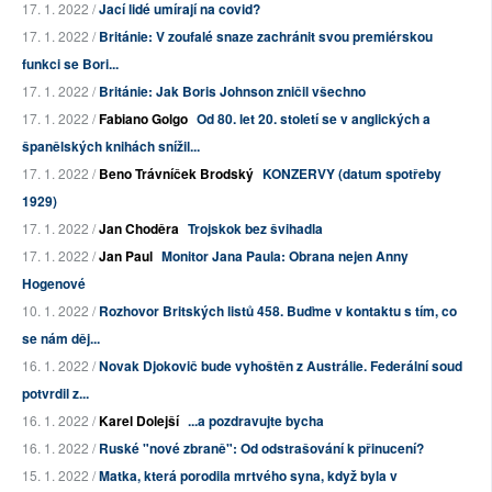
17. 1. 2022 /
Jací lidé umírají na covid?
17. 1. 2022 /
Británie: V zoufalé snaze zachránit svou premiérskou
funkci se Bori...
17. 1. 2022 /
Británie: Jak Boris Johnson zničil všechno
17. 1. 2022 /
Fabiano Golgo
Od 80. let 20. století se v anglických a
španělských knihách snížil...
17. 1. 2022 /
Beno Trávníček Brodský
KONZERVY (datum spotřeby
1929)
17. 1. 2022 /
Jan Choděra
Trojskok bez švihadla
17. 1. 2022 /
Jan Paul
Monitor Jana Paula: Obrana nejen Anny
Hogenové
10. 1. 2022 /
Rozhovor Britských listů 458. Buďme v kontaktu s tím, co
se nám děj...
16. 1. 2022 /
Novak Djokovič bude vyhoštěn z Austrálie. Federální soud
potvrdil z...
16. 1. 2022 /
Karel Dolejší
...a pozdravujte bycha
16. 1. 2022 /
Ruské "nové zbraně": Od odstrašování k přinucení?
15. 1. 2022 /
Matka, která porodila mrtvého syna, když byla v