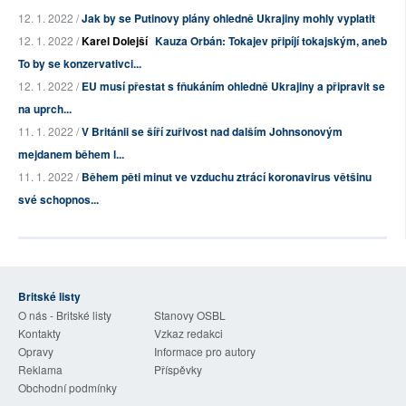
12. 1. 2022 /
Jak by se Putinovy plány ohledně Ukrajiny mohly vyplatit
12. 1. 2022 /
Karel Dolejší
Kauza Orbán: Tokajev připíjí tokajským, aneb
To by se konzervativci...
12. 1. 2022 /
EU musí přestat s fňukáním ohledně Ukrajiny a připravit se
na uprch...
11. 1. 2022 /
V Británii se šíří zuřivost nad dalším Johnsonovým
mejdanem během l...
11. 1. 2022 /
Během pěti minut ve vzduchu ztrácí koronavirus většinu
své schopnos...
Britské listy
O nás - Britské listy
Stanovy OSBL
Kontakty
Vzkaz redakci
Opravy
Informace pro autory
Reklama
Příspěvky
Obchodní podmínky