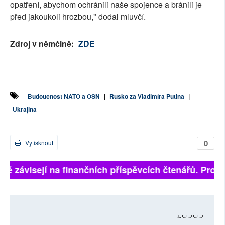
opatření, abychom ochránili naše spojence a bránili je
před jakoukoli hrozbou," dodal mluvčí.
Zdroj v němčině:
ZDE
Budoucnost NATO a OSN
|
Rusko za Vladimíra Putina
|
Ukrajina
0
Vytisknout
lně závisejí na finančních příspěvcích čtenářů. Prosím
10305