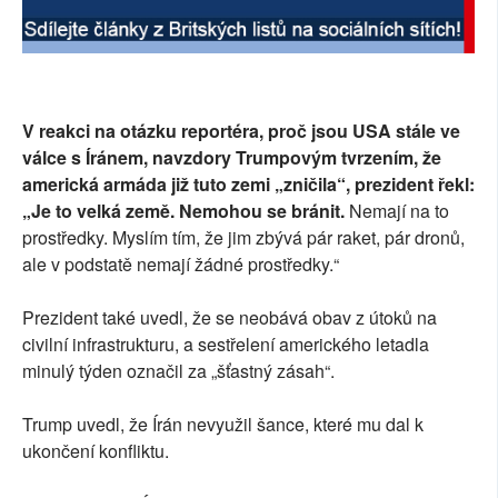
V reakci na otázku reportéra, proč jsou USA stále ve
válce s Íránem, navzdory Trumpovým tvrzením, že
americká armáda již tuto zemi „zničila“, prezident řekl:
„Je to velká země. Nemohou se bránit.
Nemají na to
prostředky. Myslím tím, že jim zbývá pár raket, pár dronů,
ale v podstatě nemají žádné prostředky.“
Prezident také uvedl, že se neobává obav z útoků na
civilní infrastrukturu, a sestřelení amerického letadla
minulý týden označil za „šťastný zásah“.
Trump uvedl, že Írán nevyužil šance, které mu dal k
ukončení konfliktu.