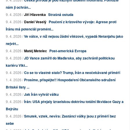
Česká příroda je pod vážným útokem motoristů. Pomozte
nám ji ochrán...
9. 4. 2026 /
Jiří Hlavenka
Strašná ostuda
9. 4. 2026 /
Daniel Veselý
Poučení z krizového vývoje: Agrese proti
Íránu má potenciál proměni...
9. 4. 2026 /
Ve válce, v níž nejsou žádní vítězové, vypadá Netanjahu jako
největ...
9. 4. 2026 /
Matěj Metelec
Post-americká Evropa
9. 4. 2026 /
JD Vance zamířil do Maďarska, aby zachránil politickou
kariéru Vikt...
9. 4. 2026 /
Co se to vlastně stalo? Trump, Írán a neočekávané příměří
1. 4. 2026 /
Prosíme, přispějte!! Hospodaření Občanského sdružení
Britské listy ...
9. 4. 2026 /
Jak Írán vyhrál válku
9. 4. 2026 /
Írán: USA přejaly izraelskou doktrínu totální likvidace Gazy a
Bejrútu
9. 4. 2026 /
Smutek, vztek, nevíra: Zastánci války jsou z příměří bez
sebe