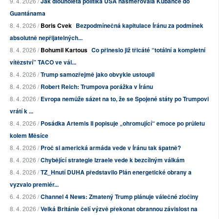
9. 4. 2026 /
Jak dlouholetá politika USA nasměrovala Kubánce do
Guantánama
8. 4. 2026 /
Boris Cvek
Bezpodmínečná kapitulace Íránu za podmínek
absolutně nepřijatelných...
8. 4. 2026 /
Bohumil Kartous
Co přineslo již třicáté “totální a kompletní
vítězství” TACO ve vál...
8. 4. 2026 /
Trump samozřejmě jako obvykle ustoupil
8. 4. 2026 /
Robert Reich: Trumpova porážka v Íránu
8. 4. 2026 /
Evropa nemůže sázet na to, že se Spojené státy po Trumpovi
vrátí k ...
8. 4. 2026 /
Posádka Artemis II popisuje „ohromující“ emoce po průletu
kolem Měsíce
8. 4. 2026 /
Proč si americká armáda vede v Íránu tak špatně?
8. 4. 2026 /
Chybějící strategie Izraele vede k bezcílným válkám
8. 4. 2026 /
TZ_Hnutí DUHA představilo Plán energetické obrany a
vyzvalo premiér...
6. 4. 2026 /
Channel 4 News: Zmatený Trump plánuje válečné zločiny
8. 4. 2026 /
Velká Británie čelí výzvě překonat obrannou závislost na