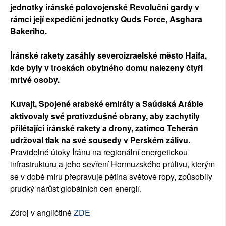
jednotky íránské polovojenské Revoluční gardy v
rámci její expediční jednotky Quds Force, Asghara
Bakeriho.
Íránské rakety zasáhly severoizraelské město Haifa,
kde byly v troskách obytného domu nalezeny čtyři
mrtvé osoby.
Kuvajt, Spojené arabské emiráty a Saúdská Arábie
aktivovaly své protivzdušné obrany, aby zachytily
přilétající íránské rakety a drony, zatímco Teherán
udržoval tlak na své sousedy v Perském zálivu.
Pravidelné útoky Íránu na regionální energetickou
infrastrukturu a jeho sevření Hormuzského průlivu, kterým
se v době míru přepravuje pětina světové ropy, způsobily
prudký nárůst globálních cen energií.
Zdroj v angličtině
ZDE