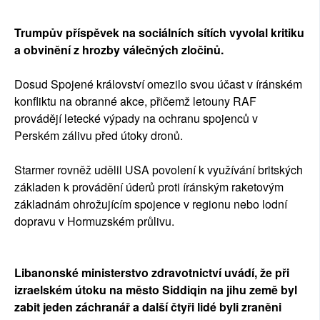
Trumpův příspěvek na sociálních sítích vyvolal kritiku
a obvinění z hrozby válečných zločinů.
Dosud Spojené království omezilo svou účast v íránském
konfliktu na obranné akce, přičemž letouny RAF
provádějí letecké výpady na ochranu spojenců v
Perském zálivu před útoky dronů.
Starmer rovněž udělil USA povolení k využívání britských
základen k provádění úderů proti íránským raketovým
základnám ohrožujícím spojence v regionu nebo lodní
dopravu v Hormuzském průlivu.
Libanonské ministerstvo zdravotnictví uvádí, že při
izraelském útoku na město Siddiqin na jihu země byl
zabit jeden záchranář a další čtyři lidé byli zraněni