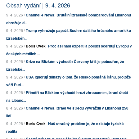
Obsah vydání | 9. 4. 2026
9. 4. 2026 /
Channel 4 News: Brutální izraelské bombardování Libanonu
ohrožuje d...
9. 4. 2026 /
Trump vyhrožuje papeži. Souhrn dalšího hrůzného americko-
izraelskéh...
9. 4. 2026 /
Boris Cvek
Proč asi naši experti a politici očerňují Evropu v
českých médiích ...
9. 4. 2026 /
Krize na Blízkém východě: Červený kříž je pobouřen, že
izraelské...
9. 4. 2026 /
USA ignorují důkazy o tom, že Rusko pomáhá Íránu, protože
věří Puti...
9. 4. 2026 /
Příměří na Blízkém východě hrozí zhroucením, Izrael útočí
na Libano...
8. 4. 2026 /
Channel 4 News: Izrael ve středu vyvraždil v Libanonu 250
lidí
9. 4. 2026 /
Boris Cvek
Náš strašný problém je, že existuje fyzická
realita
9. 4. 2026 /