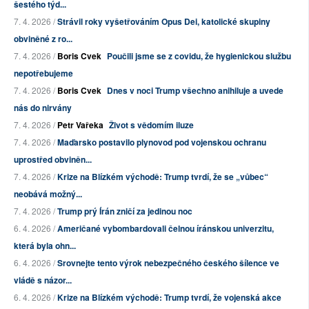
šestého týd...
7. 4. 2026 /
Strávil roky vyšetřováním Opus Dei, katolické skupiny
obviněné z ro...
7. 4. 2026 /
Boris Cvek
Poučili jsme se z covidu, že hygienickou službu
nepotřebujeme
7. 4. 2026 /
Boris Cvek
Dnes v noci Trump všechno anihiluje a uvede
nás do nirvány
7. 4. 2026 /
Petr Vařeka
Život s vědomím iluze
7. 4. 2026 /
Maďarsko postavilo plynovod pod vojenskou ochranu
uprostřed obviněn...
7. 4. 2026 /
Krize na Blízkém východě: Trump tvrdí, že se „vůbec“
neobává možný...
7. 4. 2026 /
Trump prý Írán zničí za jedinou noc
6. 4. 2026 /
Američané vybombardovali čelnou íránskou univerzitu,
která byla ohn...
6. 4. 2026 /
Srovnejte tento výrok nebezpečného českého šílence ve
vládě s názor...
6. 4. 2026 /
Krize na Blízkém východě: Trump tvrdí, že vojenská akce