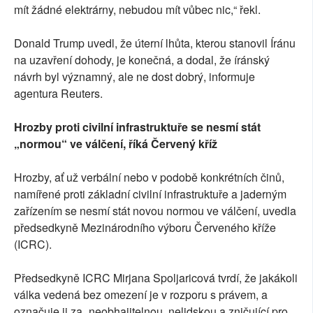
mít žádné elektrárny, nebudou mít vůbec nic,“ řekl.
Donald Trump uvedl, že úterní lhůta, kterou stanovil Íránu
na uzavření dohody, je konečná, a dodal, že íránský
návrh byl významný, ale ne dost dobrý, informuje
agentura Reuters.
Hrozby proti civilní infrastruktuře se nesmí stát
„normou“ ve válčení, říká Červený kříž
Hrozby, ať už verbální nebo v podobě konkrétních činů,
namířené proti základní civilní infrastruktuře a jaderným
zařízením se nesmí stát novou normou ve válčení, uvedla
předsedkyně Mezinárodního výboru Červeného kříže
(ICRC).
Předsedkyně ICRC Mirjana Spoljaricová tvrdí, že jakákoli
válka vedená bez omezení je v rozporu s právem, a
označuje ji za „neobhajitelnou, nelidskou a zničující pro