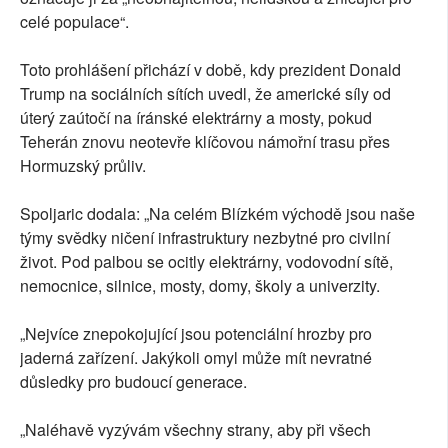
celé populace“.
Toto prohlášení přichází v době, kdy prezident Donald
Trump na sociálních sítích uvedl, že americké síly od
úterý zaútočí na íránské elektrárny a mosty, pokud
Teherán znovu neotevře klíčovou námořní trasu přes
Hormuzský průliv.
Spoljaric dodala: „Na celém Blízkém východě jsou naše
týmy svědky ničení infrastruktury nezbytné pro civilní
život. Pod palbou se ocitly elektrárny, vodovodní sítě,
nemocnice, silnice, mosty, domy, školy a univerzity.
„Nejvíce znepokojující jsou potenciální hrozby pro
jaderná zařízení. Jakýkoli omyl může mít nevratné
důsledky pro budoucí generace.
„Naléhavě vyzývám všechny strany, aby při všech