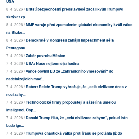
USA
8. 4. 2026 /
Britští bezpečnostní představitelé začali kvůli Trumpovi
skrývat zp...
8. 4. 2026 /
MMF varuje před zpomalením globální ekonomiky kvůli válce
na Blízké...
8. 4. 2026 /
Demokraté v Kongresu zahájili impeachment šéfa
Pentagonu
7. 4. 2026 /
Záběr povrchu Měsíce
7. 4. 2026 /
USA: Naše nejtemnější hodina
7. 4. 2026 /
Vance obvinil EU ze „zahraničního vměšování“ do
nadcházejících maď...
7. 4. 2026 /
Robert Reich: Trump vyhrožuje, že „celá civilizace dnes v
noci zahy...
7. 4. 2026 /
Technologické firmy propouštějí a sázejí na umělou
inteligenci. Úsp...
7. 4. 2026 /
Donald Trump říká, že „celá civilizace zahyne“, pokud Írán
bude ign...
7. 4. 2026 /
Trumpova chaotická válka proti Íránu se protáhla již do