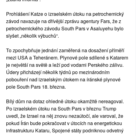
Prohlášení Katze o izraelském útoku na petrochemický
závod navazuje na dřívější zprávu agentury Fars, že z
petrochemického závodu South Pars v Asaluyehu bylo
slyšet „několik výbuchů“.
To zpochybňuje jednání zaměřená na dosažení příměří
mezi USA a Teheránem. Plynové pole sdílené s Katarem
je největší na světě a leží pod vodami Perského zálivu.
Údery přicházejí několik týdnů po mezinárodním
pobouření nad izraelským útokem na íránské plynové
pole South Pars 18. března.
Bílý dům na dotaz ohledně útoku okamžitě nereagoval.
Po izraelském útoku na South Pars v březnu Trump
uvedl, že Izrael na něj znovu nezaútočí, ale varoval, že
pokud Írán bude pokračovat v útocích na energetickou
infrastrukturu Kataru, Spojené státy podniknou odvetný