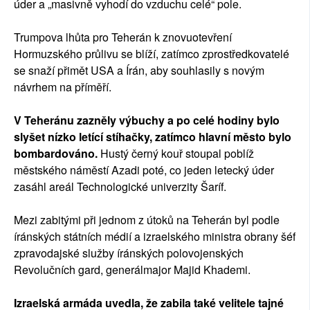
úder a „masivně vyhodí do vzduchu celé“ pole.
Trumpova lhůta pro Teherán k znovuotevření
Hormuzského průlivu se blíží, zatímco zprostředkovatelé
se snaží přimět USA a Írán, aby souhlasily s novým
návrhem na příměří.
V Teheránu zazněly výbuchy a po celé hodiny bylo
slyšet nízko letící stíhačky, zatímco hlavní město bylo
bombardováno.
Hustý černý kouř stoupal poblíž
městského náměstí Azadi poté, co jeden letecký úder
zasáhl areál Technologické univerzity Šaríf.
Mezi zabitými při jednom z útoků na Teherán byl podle
íránských státních médií a izraelského ministra obrany šéf
zpravodajské služby íránských polovojenských
Revolučních gard, generálmajor Majid Khademi.
Izraelská armáda uvedla, že zabila také velitele tajné