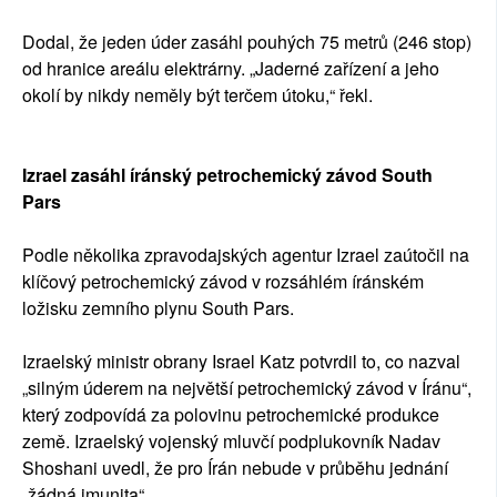
Dodal, že jeden úder zasáhl pouhých 75 metrů (246 stop)
od hranice areálu elektrárny. „Jaderné zařízení a jeho
okolí by nikdy neměly být terčem útoku,“ řekl.
Izrael zasáhl íránský petrochemický závod South
Pars
Podle několika zpravodajských agentur Izrael zaútočil na
klíčový petrochemický závod v rozsáhlém íránském
ložisku zemního plynu South Pars.
Izraelský ministr obrany Israel Katz potvrdil to, co nazval
„silným úderem na největší petrochemický závod v Íránu“,
který zodpovídá za polovinu petrochemické produkce
země. Izraelský vojenský mluvčí podplukovník Nadav
Shoshani uvedl, že pro Írán nebude v průběhu jednání
„žádná imunita“.