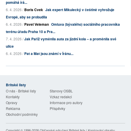
pomáhá írá...
6. 4. 2026 /
Boris Cvek
Jak expert Mikulecký v češtině vyhrožuje
Evropě, aby se probudila
6. 4. 2026 /
Pavel Veleman
Omluva (bývalého) sociálního pracovníka
terénu úřadu Praha 10 a Pra...
7. 4. 2026 /
Jak Paříž vyměnila auta za jízdní kola – a proměnila své
ulice
6. 4. 2026 /
Pat a Mat jsou známí v Íránu...
Britské listy
O nás - Britské listy
Stanovy OSBL
Kontakty
Vzkaz redakci
Opravy
Informace pro autory
Reklama
Příspěvky
Obchodní podmínky
Copyright © 1996-2026
Občanské sdružení Britské listy
| Kopírování obsahu