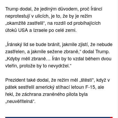
Trump dodal, že jediným důvodem, proč Íránci
neprotestují v ulicích, je to, že by je režim
„okamžitě zastřelil“, na rozdíl od probíhajících
útoků USA a Izraele po celé zemi.
„Íránský lid se bude bránit, jakmile zjistí, že nebude
zastřelen, a jakmile sežene zbraně,“ dodal Trump.
„Kdyby měli zbraně… Írán by to vzdal během dvou
vteřin, protože by to nevydržel.“
Prezident také dodal, že režim měl „štěstí“, když v
pátek sestřelil americký stíhací letoun F-15, ale
řekl, že záchrana zraněného pilota byla
„neuvěřitelná“.