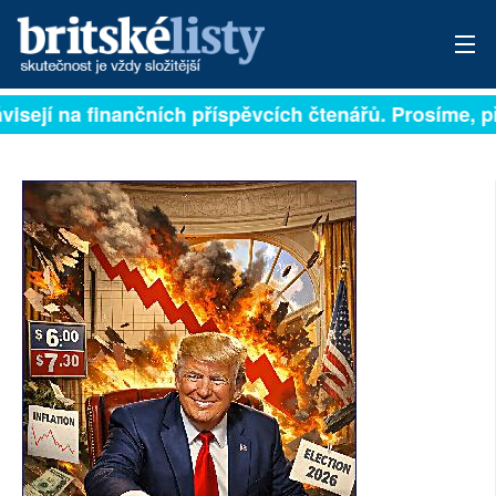
isejí na finančních příspěvcích čtenářů. Prosíme, přis
PŘIHLÁSIT
AKTUÁLNÍ VYDÁNÍ
ARCHIV
ROZHOVORY
TÉMATA
NEJČTENĚJŠÍ ZA 7 DNÍ
AUTOŘI
PŘÍSPĚVKY NA PROVOZ