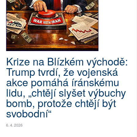
SOCIÁLNÍ SÍTĚ
RUBRIKY
PLNÁ VERZE STRÁNEK
Krize na Blízkém východě:
Trump tvrdí, že vojenská
akce pomáhá íránskému
lidu, „chtějí slyšet výbuchy
bomb, protože chtějí být
svobodní“
6. 4. 2026