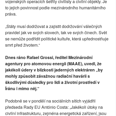
vojenských operacích šetřily civilisty a civilní objekty. Je
to jejich povinnost podle mezinárodního humanitárního
práva.
„Státy musí dodržovat a zajistit dodržování válečných
pravidel jak ve svých slovech, tak ve svých činech. Svět
se nemůže podřídit politické kultuře, která upřednostňuje
smrt před životem.“
Dnes ráno Rafael Grossi, ředitel Mezinárodní
agentury pro atomovou energii (MAAE), uvedl, že
jakékoli údery v blízkosti jaderných elektráren „by
mohly způsobit závažnou radiační havárii s
škodlivými důsledky pro lidi a životní prostředí v
Íránu i mimo něj.“
Podobně se v pondělí na sociálních sítích vyjádřil
předseda Rady EU António Costa: „Jakékoli útoky na
civilní infrastrukturu, zejména energetická zařízení, jsou