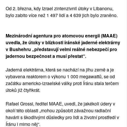
Od 2. března, kdy Izrael zintenzivnil útoky v Libanonu,
bylo zabito více než 1 497 lidí a 4 639 jich bylo zraněno.
Mezinárodní agentura pro atomovou energii (MAAE)
uvedla, že útoky v blízkosti íránské jaderné elektrárny
v Bushehru „představují velmi reálné nebezpečí pro
jadernou bezpečnost a musí přestat“.
Jaderná elektrárna, která se nachází na jihu země a je
vybavena reaktorem o výkonu 1 000 megawattů, se od
začátku americko-izraelské války proti Íránu stala terčem
útoků již čtyřikrát.
Rafael Grossi, ředitel MAAE, uvedl, že jakékoli údery v
okolí této oblasti „mohou způsobit závažnou radiační
havárii s škodlivými důsledky pro lidi a životní prostředí v
Íránu i mimo něj“.