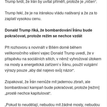
Trump tvrdí, že Írán by uvítal příměří, protože je „ničen“.
Trump řekl, že je na íránskou vládu naštvaný a že za to
zaplatí vysokou cenu.
Donald Trump říká, že bombardování Íránu bude
pokračovat, protože režim se nechce vzdát
Při rozhovoru s novináři v Bílém domě během
velikonočního válení vajec Donald Trump uvedl, že v
příspěvku na sociálních sítích, v němž vyhrožoval útokem
na mosty a energetická zařízení v Íránu, použil vulgární
výrazy pouze „aby dal najevo svůj názor“.
Zopakoval, že Írán nemůže mít jadernou zbraň, ale
bombardovací kampaň bude pokračovat, protože [režim]
„prostě nechce kapitulovat“.
„Pokud to neudělají, nebudou mít žádné mosty, nebudou