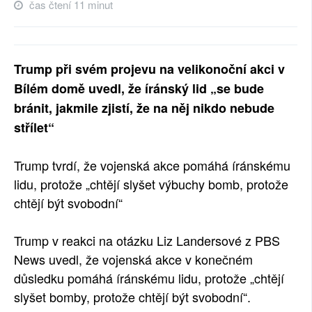
čas čtení 11 minut
Trump při svém projevu na velikonoční akci v
Bílém domě uvedl, že íránský lid „se bude
bránit, jakmile zjistí, že na něj nikdo nebude
střílet“
Trump tvrdí, že vojenská akce pomáhá íránskému
lidu, protože „chtějí slyšet výbuchy bomb, protože
chtějí být svobodní“
Trump v reakci na otázku Liz Landersové z PBS
News uvedl, že vojenská akce v konečném
důsledku pomáhá íránskému lidu, protože „chtějí
slyšet bomby, protože chtějí být svobodní“.