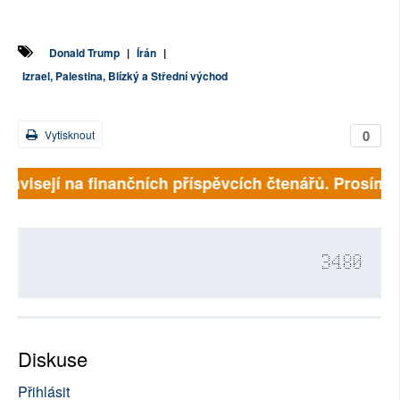
Donald Trump
|
Írán
|
Izrael, Palestina, Blízký a Střední východ
0
Vytisknout
ávisejí na finančních příspěvcích čtenářů. Prosíme, p
3480
Diskuse
Přihlásit