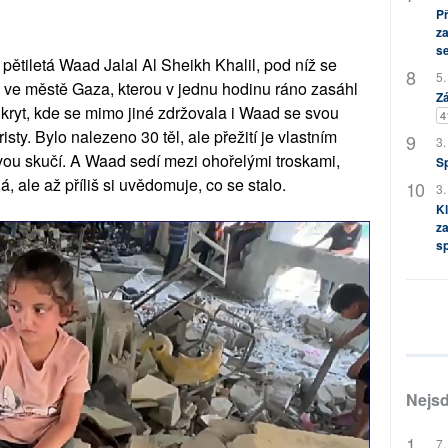
P
za
s
pětiletá Waad Jalal Al Sheikh Khalil, pod níž se
5.
ly ve městě Gaza, kterou v jednu hodinu ráno zasáhl
Zá
 úkryt, kde se mimo jiné zdržovala i Waad se svou
4
risty. Bylo nalezeno 30 těl, ale přežití je vlastním
3.
vou skučí. A Waad sedí mezi ohořelými troskami,
S
 ale až příliš si uvědomuje, co se stalo.
3.
Kl
za
s
Nejsd
7.