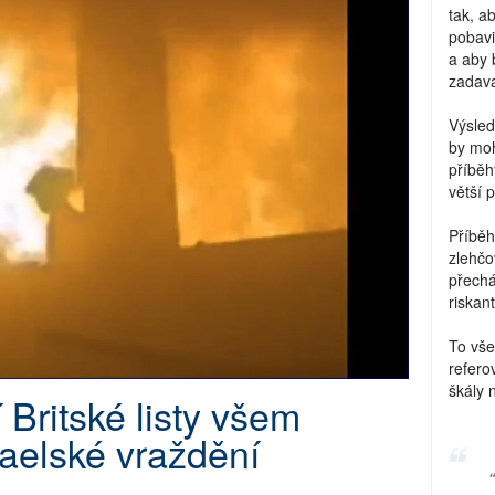
tak, a
pobavi
a aby 
zadava
Výsled
by moh
příběh
větší 
Příběh
zlehčo
přechá
riskant
To vše
refero
škály 
 Britské listy všem
raelské vraždění