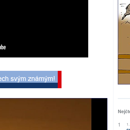
Nejčt
1.