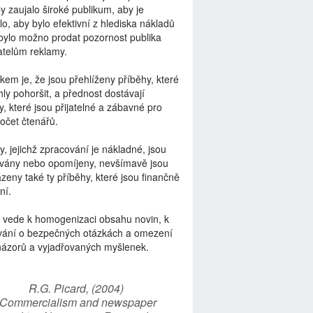
by zaujalo široké publikum, aby je
lo, aby bylo efektivní z hlediska nákladů
bylo možno prodat pozornost publika
telům reklamy.
kem je, že jsou přehlíženy příběhy, které
ly pohoršit, a přednost dostávají
y, které jsou přijatelné a zábavné pro
počet čtenářů.
y, jejichž zpracování je nákladné, jsou
vány nebo opomíjeny, nevšímavě jsou
zeny také ty příběhy, které jsou finančně
ní.
 vede k homogenizaci obsahu novin, k
vání o bezpečných otázkách a omezení
názorů a vyjadřovaných myšlenek.
R.G. Picard, (2004)
“Commercialism and newspaper