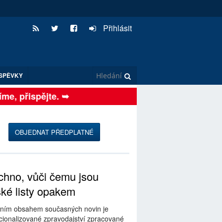
Přihlásit
SPĚVKY
 přispějte. ➥
OBJEDNAT PŘEDPLATNÉ
hno, vůči čemu jsou
ské listy opakem
ním obsahem současných novin je
ionalizované zpravodajství zpracované