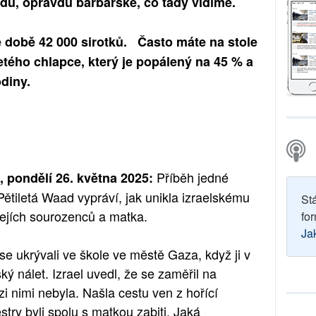
avdu, opravdu barbarské, co tady vidíme.
é době 42 000 sirotků. Často máte na stole
íletého chlapce, který je popálený na 45 % a
odiny.
Příběh jedné
 pondělí 26. května 2025:
 Pětiletá Waad vypráví, jak unikla izraelskému
St
 jejích sourozenců a matka.
for
Ja
se ukrývali ve škole ve městě Gaza, když ji v
ký nálet. Izrael uvedl, že se zaměřil na
zi nimi nebyla. Našla cestu ven z hořící
sestry byli spolu s matkou zabiti. Jaká