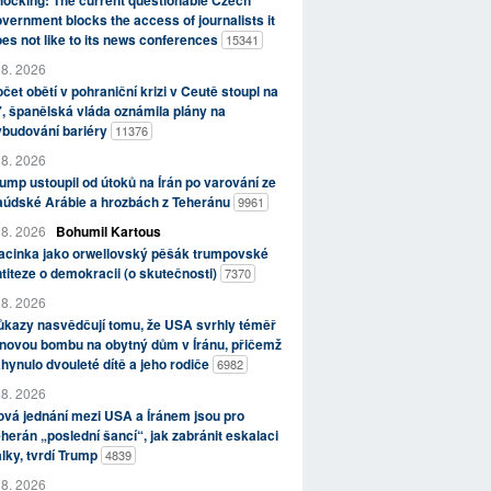
ocking: The current questionable Czech
vernment blocks the access of journalists it
es not like to its news conferences
15341
 8. 2026
čet obětí v pohraniční krizi v Ceutě stoupl na
, španělská vláda oznámila plány na
ybudování bariéry
11376
 8. 2026
ump ustoupil od útoků na Írán po varování ze
aúdské Arábie a hrozbách z Teheránu
9961
 8. 2026
Bohumil Kartous
acinka jako orwellovský pěšák trumpovské
titeze o demokracii (o skutečnosti)
7370
 8. 2026
kazy nasvědčují tomu, že USA svrhly téměř
novou bombu na obytný dům v Íránu, přičemž
hynulo dvouleté dítě a jeho rodiče
6982
 8. 2026
vá jednání mezi USA a Íránem jsou pro
herán „poslední šancí“, jak zabránit eskalaci
lky, tvrdí Trump
4839
 8. 2026