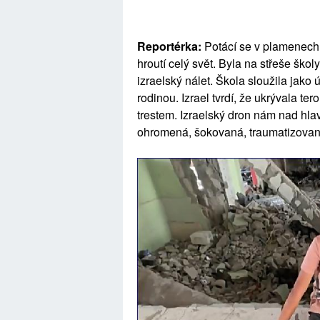
Reportérka:
Potácí se v plamenech 
hroutí celý svět. Byla na střeše ško
izraelský nálet. Škola sloužila jako
rodinou. Izrael tvrdí, že ukrývala tero
trestem. Izraelský dron nám nad hla
ohromená, šokovaná, traumatizovaná,