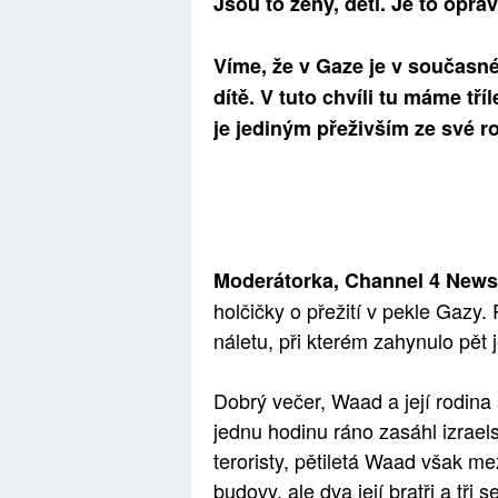
Jsou to ženy, děti. Je to opr
Víme, že v Gaze je v současn
dítě. V tuto chvíli tu máme tř
je jediným přeživším ze své r
Moderátorka, Channel 4 News,
holčičky o přežití v pekle Gazy.
náletu, při kterém zahynulo pět
Dobrý večer, Waad a její rodina 
jednu hodinu ráno zasáhl izraels
teroristy, pětiletá Waad však me
budovy, ale dva její bratři a tři 