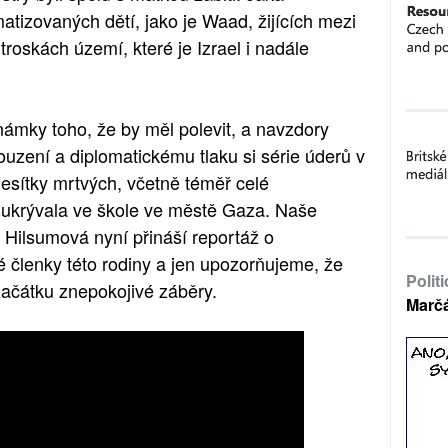
tizovaných dětí, jako je Waad, žijících mezi
troskách území, které je Izrael i nadále
námky toho, že by měl polevit, a navzdory
zení a diplomatickému tlaku si série úderů v
esítky mrtvých, včetně téměř celé
e ukrývala ve škole ve městě Gaza. Naše
 Hilsumová nyní přináší reportáž o
členky této rodiny a jen upozorňujeme, že
Polit
začátku znepokojivé záběry.
Marč