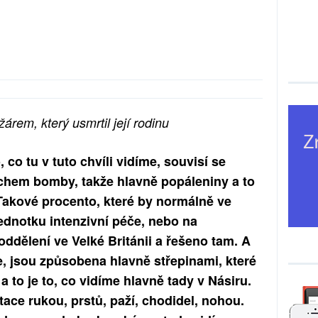
árem, který usmrtil její rodinu
co tu v tuto chvíli vidíme, souvisí se
hem bomby, takže hlavně popáleniny a to
akové procento, které by normálně ve
 jednotku intenzivní péče, nebo na
ddělení ve Velké Británii a řešeno tam. A
me, jsou způsobena hlavně střepinami, které
a to je to, co vidíme hlavně tady v Násiru.
ace rukou, prstů, paží, chodidel, nohou.