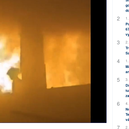
Sh
go
do
1.
Po
67
v
2.
Tr
S
1.
M
an
3.
Dů
tu
za
4.
No
Te
vá
2.