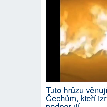
Tuto hrůzu věnují
Čechům, kteří iz
podporují