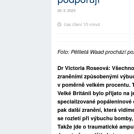
26. 5. 2025
čas čtení 10 minut
Foto: Pětiletá Waad prochází pož
Dr Victoria Roseová: Všechno, 
zraněními způsobenými výbuc
v poměrně velkém procentu. T
Velké Británii bylo přijato na
specializované popáleninové o
pak další zranění, která vidí
se rozletí při výbuchu bomby, 
Takže jde o traumatické amput