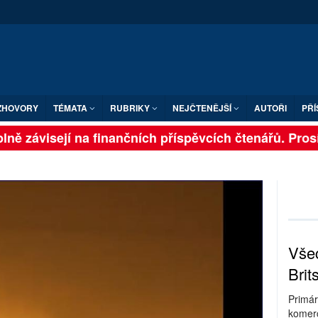
ZHOVORY
TÉMATA
RUBRIKY
NEJČTENĚJŠÍ
AUTOŘI
PŘÍ
ě závisejí na finančních příspěvcích čtenářů. Prosíme,
Všec
Brit
Primár
komerc