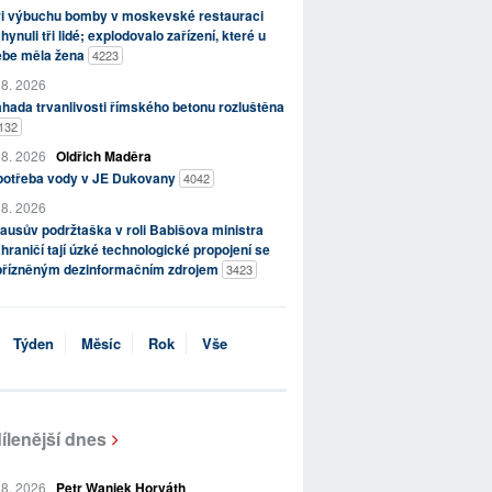
ři výbuchu bomby v moskevské restauraci
hynuli tři lidé; explodovalo zařízení, které u
ebe měla žena
4223
 8. 2026
hada trvanlivosti římského betonu rozluštěna
132
 8. 2026
Oldřich Maděra
potřeba vody v JE Dukovany
4042
 8. 2026
ausův podržtaška v roli Babišova ministra
hraničí tají úzké technologické propojení se
přízněným dezinformačním zdrojem
3423
Týden
Měsíc
Rok
Vše
ílenější dnes
 8. 2026
Petr Waniek Horváth