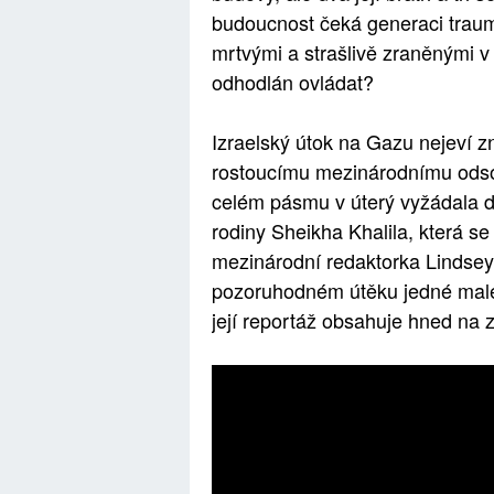
budoucnost čeká generaci trauma
mrtvými a strašlivě zraněnými v 
odhodlán ovládat?
Izraelský útok na Gazu nejeví z
rostoucímu mezinárodnímu odsou
celém pásmu v úterý vyžádala d
rodiny Sheikha Khalila, která s
mezinárodní redaktorka Lindsey
pozoruhodném útěku jedné malé 
její reportáž obsahuje hned na 