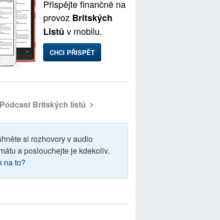
Přispějte finančně na
provoz
Britských
v mobilu.
Listů
CHCI PŘISPĚT
Podcast Britských listů
áhněte si rozhovory v audio
mátu a poslouchejte je kdekoliv.
k na to?