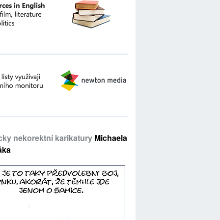
icky nekorektní karikatury
Michaela
áka