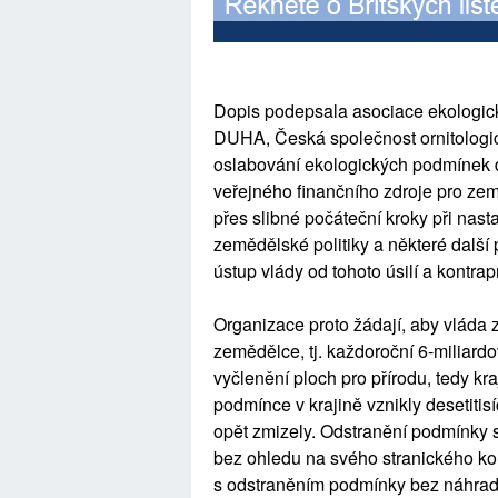
Dopis podepsala asociace ekologick
DUHA, Česká společnost ornitologic
oslabování ekologických podmínek d
veřejného finančního zdroje pro ze
přes slibné počáteční kroky při na
zemědělské politiky a některé další 
ústup vlády od tohoto úsilí a kontrap
Organizace proto žádají, aby vláda 
zemědělce, tj. každoroční 6-miliard
vyčlenění ploch pro přírodu, tedy k
podmínce v krajině vznikly desetitisí
opět zmizely. Odstranění podmínky 
bez ohledu na svého stranického kole
s odstraněním podmínky bez náhrady