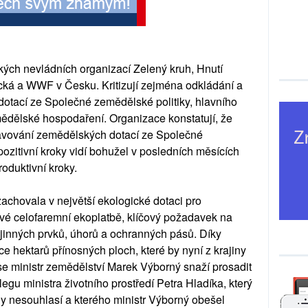
ých nevládních organizací Zelený kruh, Hnutí
ká a WWF v Česku. Kritizují zejména odkládání a
otací ze Společné zemědělské politiky, hlavního
mědělské hospodaření. Organizace konstatují, že
stavování zemědělských dotací ze Společné
pozitivní kroky vidí bohužel v posledních měsících
roduktivní kroky.
zachovala v největší ekologické dotaci pro
ové celofaremní ekoplatbě, klíčový požadavek na
rajinných prvků, úhorů a ochranných pásů. Díky
ce hektarů přínosných ploch, které by nyní z krajiny
se ministr zemědělství Marek Výborný snaží prosadit
gu ministra životního prostředí Petra Hladíka, který
 nesouhlasí a kterého ministr Výborný obešel