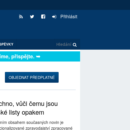
Přihlásit
SPĚVKY
, přispějte. ➥
OBJEDNAT PŘEDPLATNÉ
hno, vůči čemu jsou
ské listy opakem
ním obsahem současných novin je
ionalizované zpravodajství zpracované