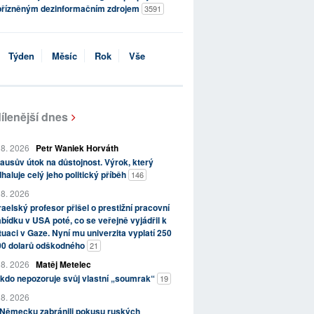
přízněným dezinformačním zdrojem
3591
Týden
Měsíc
Rok
Vše
ílenější dnes
 8. 2026
Petr Waniek Horváth
ausův útok na důstojnost. Výrok, který
haluje celý jeho politický příběh
146
 8. 2026
raelský profesor přišel o prestižní pracovní
bídku v USA poté, co se veřejně vyjádřil k
tuaci v Gaze. Nyní mu univerzita vyplatí 250
00 dolarů odškodného
21
 8. 2026
Matěj Metelec
kdo nepozoruje svůj vlastní „soumrak“
19
 8. 2026
 Německu zabránili pokusu ruských