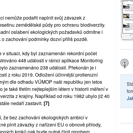
cí nemůže podařit naplnit svůj závazek z
esetinu zemědělské půdy pro ochranu biodiverzity.
adní oslabení ekologických požadavků odmítne i
 o zachování podmínky dozví příliš pozdě.
e v situaci, kdy byl zaznamenán rekordní počet
gistrováno 448 událostí v rámci aplikace Monitoring
 bylo zaznamenáno 238 událostí. Překonán je i
stí z roku 2019. Odložení účinnější protierozní
ným dle odhadu VÚMOP naši republiku jen letos
St
o je také třetím nejteplejším létem v historii měření v
for
erzita z krajiny. Například od roku 1982 ubylo již 40
Ja
stále nedaří zastavit.
[7]
í, že bez zachování ekologických ambicí v
 plnit závazky z nařízení EU o obnově přírody,
tupných kroků pak bude nutné činit mnohem