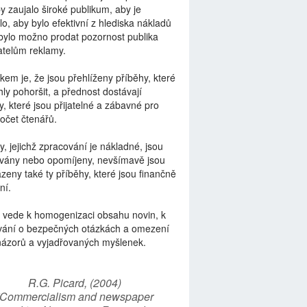
by zaujalo široké publikum, aby je
lo, aby bylo efektivní z hlediska nákladů
bylo možno prodat pozornost publika
telům reklamy.
kem je, že jsou přehlíženy příběhy, které
ly pohoršit, a přednost dostávají
y, které jsou přijatelné a zábavné pro
počet čtenářů.
y, jejichž zpracování je nákladné, jsou
vány nebo opomíjeny, nevšímavě jsou
zeny také ty příběhy, které jsou finančně
ní.
 vede k homogenizaci obsahu novin, k
vání o bezpečných otázkách a omezení
názorů a vyjadřovaných myšlenek.
R.G. Picard, (2004)
“Commercialism and newspaper