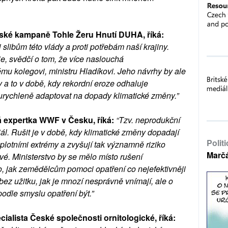
lské kampaně Tohle Žeru Hnutí DUHA, říká:
slibům této vlády a proti potřebám naší krajiny.
je, svědčí o tom, že více naslouchá
 kolegovi, ministru Hladíkovi. Jeho návrhy by ale
y a to v době, kdy rekordní eroze odhaluje
ji urychleně adaptovat na dopady klimatické změny.”
 expertka WWF v Česku, říká:
“Tzv. neprodukční
iál. Rušit je v době, kdy klimatické změny dopadají
Polit
plotními extrémy a zvyšují tak významně riziko
Marč
é. Ministerstvo by se mělo místo rušení
o, jak zemědělcům pomoci opatření co nejefektivněji
ez užitku, jak je mnozí nesprávně vnímají, ale o
podle smyslu opatření být.”
alista České společnosti ornitologické, říká: