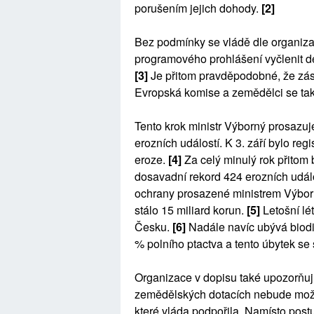
porušením jejich dohody.
[2]
Bez podmínky se vládě dle organiza
programového prohlášení vyčlenit d
[3]
Je přitom pravděpodobné, že zás
Evropská komise a zemědělci se tak
Tento krok ministr Výborný prosazuj
erozních událostí. K 3. září bylo re
eroze.
[4]
Za celý minulý rok přitom
dosavadní rekord 424 erozních událo
ochrany prosazené ministrem Výbor
stálo 15 miliard korun.
[5]
Letošní lét
Česku.
[6]
Nadále navíc ubývá biodiv
% polního ptactva a tento úbytek se 
Organizace v dopisu také upozorňuj
zemědělských dotacích nebude možné
které vláda podpořila. Namísto pos