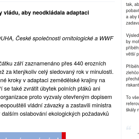
tak, a
pobavi
y vládu, aby neodkládala adaptaci
a aby 
zadava
Výsled
DUHA, České společnosti ornitologické a WWF
by moh
příběh
větší 
ačátku září zaznamenáno přes 440 erozních
Příběh
ež za kterýkoliv celý sledovaný rok v minulosti.
zlehčo
přechá
né kroky v adaptaci zemědělské krajiny na
riskant
 se také zvrátit úbytek polních ptáků ani
 organizace proto vyzvaly otevřeným dopisem
To vše
refero
eopouštěli vládní závazky a zastavili ministra
škály 
 dalším oslabování ekologických požadavků