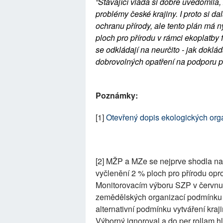
“Stávající vláda si dobře uvědomila,
problémy české krajiny. I proto si d
ochranu přírody, ale tento plán má ny
ploch pro přírodu v rámci ekoplatby 
se odkládají na neurčito - jak dokl
dobrovolných opatření na podporu p
Poznámky:
[1]
Otevřený dopis ekologických org
[2] MŽP a MZe se nejprve shodla n
vyčlenění 2 % ploch pro přírodu opr
Monitorovacím výboru SZP v červnu.
zemědělských organizací podmínku od
alternativní podmínku vytváření kraji
Výborný ignoroval a do per rollam h