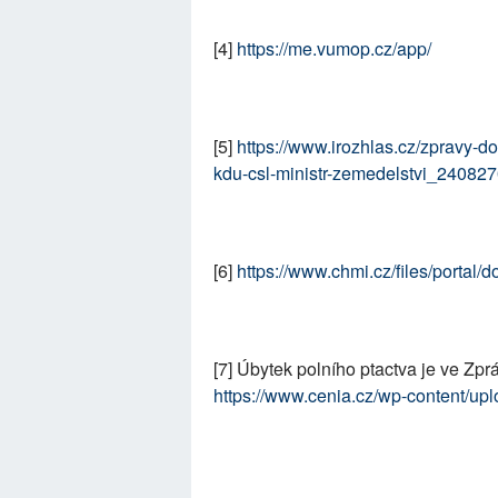
[4]
https://me.vumop.cz/app/
[5]
https://www.irozhlas.cz/zpravy-d
kdu-csl-ministr-zemedelstvi_240827
[6]
https://www.chmi.cz/files/portal
[7]
Úbytek polního ptactva je ve Zpr
https://www.cenia.cz/wp-content/