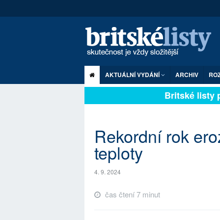
AKTUÁLNÍ VYDÁNÍ
ARCHIV
RO
Britské listy pl
Rekordní rok ero
teploty
4. 9. 2024
čas čtení 7 minut