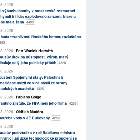
 8. 2026
ři výbuchu bomby v moskevské restauraci
hynuli tři lidé; explodovalo zařízení, které u
ebe měla žena
4400
 8. 2026
hada trvanlivosti římského betonu rozluštěna
363
 8. 2026
Petr Waniek Horváth
ausův útok na důstojnost. Výrok, který
haluje celý jeho politický příběh
4329
 8. 2026
uštěni Spojenými státy: Palestinští
eričané uvízli ve vlně násilí ze strany
zraelských osadníků
4325
 8. 2026
Fabiano Golgo
fantino zjišťuje, že FIFA není jeho firma
4268
 8. 2026
Oldřich Maděra
potřeba vody v JE Dukovany
4259
 8. 2026
ausův podržtaška v roli Babišova ministra
hraničí tají úzké technologické propojení se