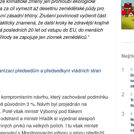
 že klimatické změny jen prohloubí ekologické
ala za cíl vymezit až desetinu zemědělské půdy pro
ní zásadní trhliny. Zrušení povinnosti vyčlenit část
fakticky znamená, že další kroky ke zdravější krajině
ádá posledních 20 let od vstupu do EU, do menších
řírody se zapojuje jen zlomek zemědělců.”
Nejčt
3.
anizací předsedům a předsedkyni vládních stran
Dů
tu
za
2.
a kompromisním návrhu, který zachovával podmínku
Tr
oti původním 3 %. Návrh byl projednán na
S
 Poté však ministr Výborný pod tlakem
4.
stranil a ministr Hladík si vyjednal alespoň
No
nných prvků na velkých polích. I tu však ministr
Te
vá
lasování v Monitorovacím výboru v srpnu předložil