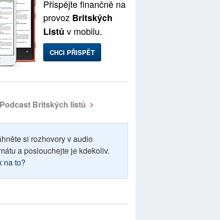
Přispějte finančně na
provoz
Britských
v mobilu.
Listů
CHCI PŘISPĚT
Podcast Britských listů
áhněte si rozhovory v audio
mátu a poslouchejte je kdekoliv.
k na to?