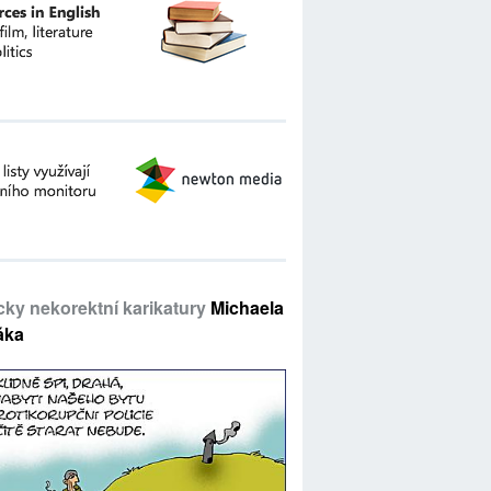
icky nekorektní karikatury
Michaela
áka