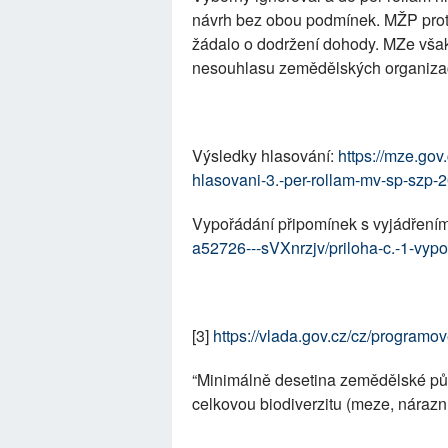
návrh bez obou podmínek. MŽP proto 
žádalo o dodržení dohody. MZe však
nesouhlasu zemědělských organizac
Výsledky hlasování:
https://mze.gov
hlasovani-3.-per-rollam-mv-sp-szp-
Vypořádání připomínek s vyjádřen
a52726---sVXnrzjv/priloha-c.-1-vy
[3]
https://vlada.gov.cz/cz/programo
“Minimálně desetina zemědělské půd
celkovou biodiverzitu (meze, nárazní