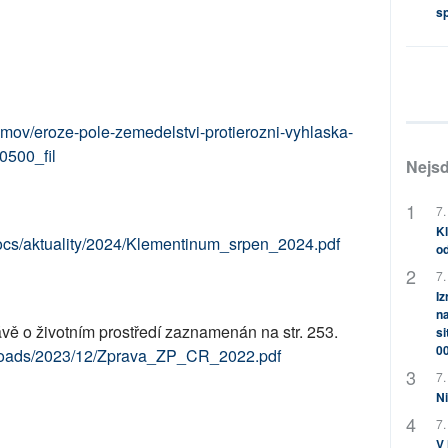
s
omov/eroze-pole-zemedelstvi-protierozni-vyhlaska-
0500_fil
Nejsd
7.
Kl
/docs/aktuality/2024/Klementinum_srpen_2024.pdf
od
7.
Iz
na
ávě o životním prostředí zaznamenán na str. 253.
si
0
uploads/2023/12/Zprava_ZP_CR_2022.pdf
7.
Ni
7.
V