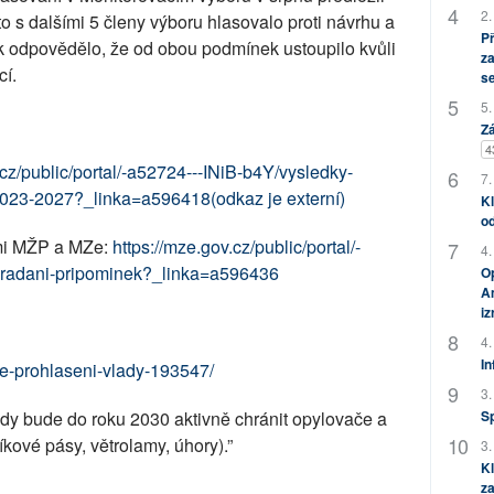
2.
s dalšími 5 členy výboru hlasovalo proti návrhu a
P
 odpovědělo, že od obou podmínek ustoupilo kvůli
za
í.
s
5.
Zá
4
.cz/public/portal/-a52724---INiB-b4Y/vysledky-
7.
2023-2027?_linka=a596418(odkaz je externí)
Kl
od
ími MŽP a MZe:
https://mze.gov.cz/public/portal/-
4.
poradani-pripominek?_linka=a596436
Op
Am
i
4.
In
ve-prohlaseni-vlady-193547/
3.
y bude do roku 2030 aktivně chránit opylovače a
S
kové pásy, větrolamy, úhory).”
3.
Kl
za