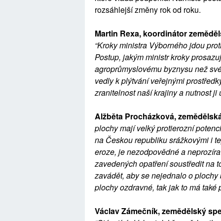
rozsáhlejší změny rok od roku.
Martin Rexa, koordinátor zemědě
“Kroky ministra Výborného jdou proti 
Postup, jakým ministr kroky prosazu
agroprůmyslovému byznysu než svému
vedly k plýtvání veřejnými prostředk
zranitelnost naší krajiny a nutnost 
Alžběta Procházková, zemědělská
plochy mají velký protierozní potenc
na Českou republiku srážkovými i te
eroze, je nezodpovědné a neprozírav
zavedených opatření soustředit na t
zavádět, aby se nejednalo o plochy b
plochy ozdravné, tak jak to má také 
Václav Zámečník, zemědělský speci