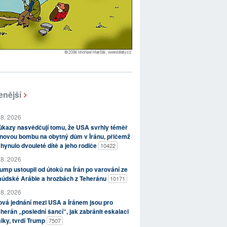
enější
 8. 2026
kazy nasvědčují tomu, že USA svrhly téměř
novou bombu na obytný dům v Íránu, přičemž
hynulo dvouleté dítě a jeho rodiče
10422
 8. 2026
ump ustoupil od útoků na Írán po varování ze
aúdské Arábie a hrozbách z Teheránu
10171
 8. 2026
vá jednání mezi USA a Íránem jsou pro
herán „poslední šancí“, jak zabránit eskalaci
lky, tvrdí Trump
7507