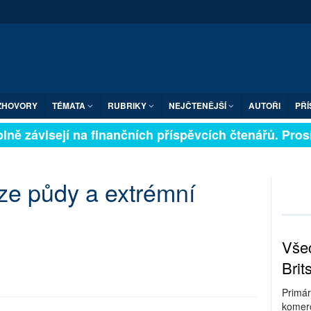
ZHOVORY
TÉMATA
RUBRIKY
NEJČTENĚJŠÍ
AUTOŘI
PŘÍ
ně závisejí na finančních příspěvcích čtenářů. Prosíme
ze půdy a extrémní
Všec
Brit
Primár
komerc