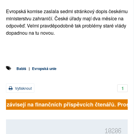
Evropská komise zaslala sedmi stránkový dopis českému
ministerstvu zahraničí. České úřady mají dva měsíce na
odpověď. Velmi pravděpodobně tak problémy staré vlády
dopadnou na tu novou.
Babiš
|
Evropská unie
1
Vytisknout
ně závisejí na finančních příspěvcích čtenářů. Prosíme
10206