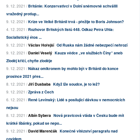
9. 12. 2021 /
Británie: Konzervativci v Dolní sněmovně schválili
vražedný protiup...
9. 12. 2021 /
Krize ve Velké Británii trvá - přežije to Boris Johnson?
4. 12. 2021 /
Rozhovor Britských listů 448. Odkaz Petra Uhla:
Socialistický étos ...
9. 12. 2021 /
Václav Hořejší
Od Ruska nám žádné nebezpečí nehrozí
9. 12. 2021 /
Daniel Veselý
Kauza vědce „ve službách Číny“ aneb
Zloděj křičí, chyťte zloděje
9. 12. 2021 /
Nákaz omikronem by mohlo být v Británii do konce
prosince 2021 přes...
8. 12. 2021 /
Jiří Dusbaba
Když lže soudce, je to lež?
9. 12. 2021 /
Zpráva z Čech
6. 12. 2021 /
René Levínský: Lidé s posilující dávkou v nemocnicích
nejsou
8. 12. 2021 /
Albín Sybera
Nová pravicová vláda v Česku bude mít
krátké líbánky, pokud se nepo...
9. 12. 2021 /
David Marenčák
Konečné vítězství paragrafu nad
covidem