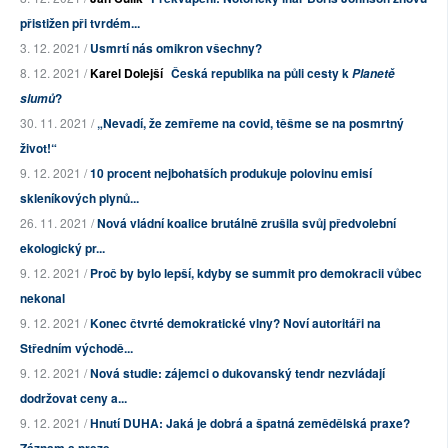
přistižen při tvrdém...
3. 12. 2021 /
Usmrtí nás omikron všechny?
8. 12. 2021 /
Karel Dolejší
Česká republika na půli cesty k
Planetě
?
slumů
30. 11. 2021 /
„Nevadí, že zemřeme na covid, těšme se na posmrtný
život!“
9. 12. 2021 /
10 procent nejbohatších produkuje polovinu emisí
skleníkových plynů...
26. 11. 2021 /
Nová vládní koalice brutálně zrušila svůj předvolební
ekologický pr...
9. 12. 2021 /
Proč by bylo lepší, kdyby se summit pro demokracii vůbec
nekonal
9. 12. 2021 /
Konec čtvrté demokratické vlny? Noví autoritáři na
Středním východě...
9. 12. 2021 /
Nová studie: zájemci o dukovanský tendr nezvládají
dodržovat ceny a...
9. 12. 2021 /
Hnutí DUHA: Jaká je dobrá a špatná zemědělská praxe?
Záznam a preze...