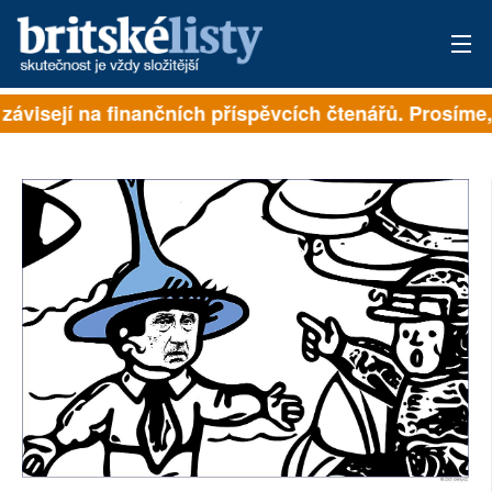
 závisejí na finančních příspěvcích čtenářů. Prosíme, 
PŘIHLÁSIT
AKTUÁLNÍ VYDÁNÍ
ARCHIV
ROZHOVORY
TÉMATA
NEJČTENĚJŠÍ ZA 7 DNÍ
AUTOŘI
PŘÍSPĚVKY NA PROVOZ