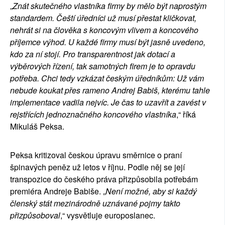
„
Znát skutečného vlastníka firmy by mělo být naprostým
standardem. Čeští úředníci už musí přestat kličkovat,
nehrát si na člověka s koncovým vlivem a koncového
příjemce výhod. U každé firmy musí být jasně uvedeno,
kdo za ní stojí. Pro transparentnost jak dotací a
výběrových řízení, tak samotných firem je to opravdu
potřeba. Chci tedy vzkázat českým úředníkům: Už vám
nebude koukat přes rameno Andrej Babiš, kterému tahle
implementace vadila nejvíc. Je čas to uzavřít a zavést v
rejstřících jednoznačného koncového vlastníka
,“ říká
Mikuláš Peksa.
Peksa kritizoval českou úpravu směrnice o praní
špinavých peněz už letos v říjnu. Podle něj se její
transpozice do českého práva přizpůsobila potřebám
premiéra Andreje Babiše. „
Není možné, aby si každý
členský stát mezinárodně uznávané pojmy takto
přizpůsoboval
,“ vysvětluje europoslanec.