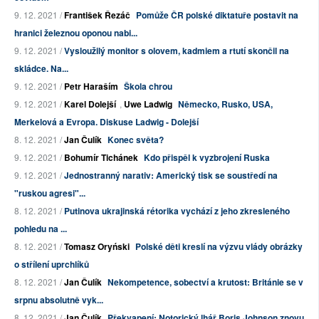
9. 12. 2021 /
František Řezáč
Pomůže ČR polské diktatuře postavit na
hranici železnou oponou nabi...
9. 12. 2021 /
Vysloužilý monitor s olovem, kadmiem a rtutí skončil na
skládce. Na...
9. 12. 2021 /
Petr Haraším
Škola chrou
9. 12. 2021 /
Karel Dolejší
,
Uwe Ladwig
Německo, Rusko, USA,
Merkelová a Evropa. Diskuse Ladwig - Dolejší
8. 12. 2021 /
Jan Čulík
Konec světa?
9. 12. 2021 /
Bohumír Tichánek
Kdo přispěl k vyzbrojení Ruska
9. 12. 2021 /
Jednostranný narativ: Americký tisk se soustředí na
"ruskou agresi"...
8. 12. 2021 /
Putinova ukrajinská rétorika vychází z jeho zkresleného
pohledu na ...
8. 12. 2021 /
Tomasz Oryński
Polské děti kreslí na výzvu vlády obrázky
o střílení uprchlíků
8. 12. 2021 /
Jan Čulík
Nekompetence, sobectví a krutost: Británie se v
srpnu absolutně vyk...
8. 12. 2021 /
Jan Čulík
Překvapení: Notorický lhář Boris Johnson znovu