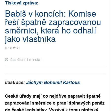
Tisková zpráva:
SOCIÁLNÍ SÍTĚ
Babiš v koncích: Komise
RUBRIKY
řeší špatně zapracovanou
směrnici, která ho odhalí
PLNÁ VERZE STRÁNEK
jako vlastníka
8. 12. 2021
čas čtení 1 minuta
Ilustrace:
Jáchym Bohumil Kartous
České úřady mají co nejdříve napravit špatné
zapracování směrnice o praní špinavých peněz
do české legislativy. Vyzývá k tomu pirátský