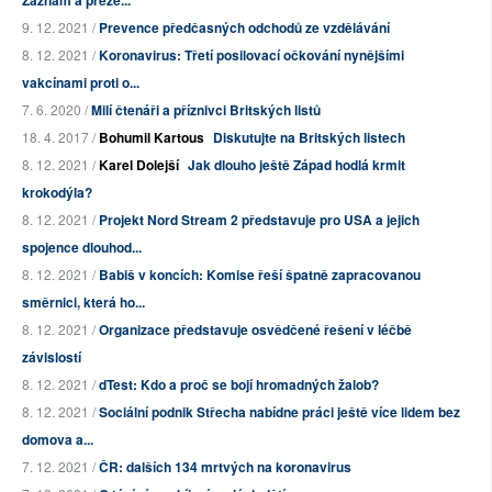
9. 12. 2021 /
Prevence předčasných odchodů ze vzdělávání
8. 12. 2021 /
Koronavirus: Třetí posilovací očkování nynějšími
vakcínami proti o...
7. 6. 2020 /
Milí čtenáři a příznivci Britských listů
18. 4. 2017 /
Bohumil Kartous
Diskutujte na Britských listech
8. 12. 2021 /
Karel Dolejší
Jak dlouho ještě Západ hodlá krmit
krokodýla?
8. 12. 2021 /
Projekt Nord Stream 2 představuje pro USA a jejich
spojence dlouhod...
8. 12. 2021 /
Babiš v koncích: Komise řeší špatně zapracovanou
směrnici, která ho...
8. 12. 2021 /
Organizace představuje osvědčené řešení v léčbě
závislostí
8. 12. 2021 /
dTest: Kdo a proč se bojí hromadných žalob?
8. 12. 2021 /
Sociální podnik Střecha nabídne práci ještě více lidem bez
domova a...
7. 12. 2021 /
ČR: dalších 134 mrtvých na koronavirus