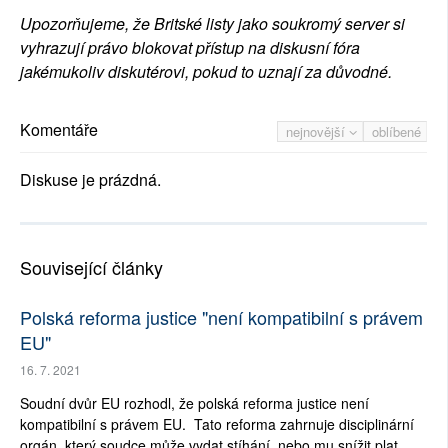
Upozorňujeme, že Britské listy jako soukromý server si
vyhrazují právo blokovat přístup na diskusní fóra
jakémukoliv diskutérovi, pokud to uznají za důvodné.
Komentáře
nejnovější
oblíbené
Diskuse je prázdná.
Související články
Polská reforma justice "není kompatibilní s právem
EU"
16. 7. 2021
Soudní dvůr EU rozhodl, že polská reforma justice není
kompatibilní s právem EU. Tato reforma zahrnuje disciplinární
orgán, který soudce může vydat stíhání, nebo mu snížit plat.