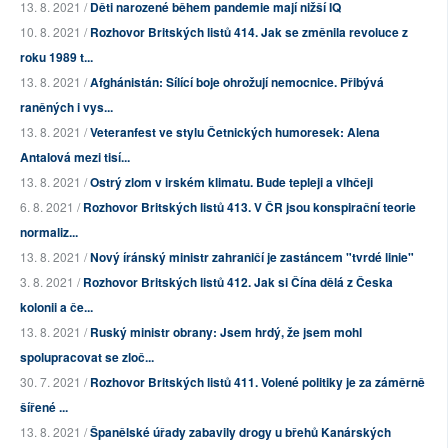
13. 8. 2021 /
Děti narozené během pandemie mají nižší IQ
10. 8. 2021 /
Rozhovor Britských listů 414. Jak se změnila revoluce z
roku 1989 t...
13. 8. 2021 /
Afghánistán: Sílící boje ohrožují nemocnice. Přibývá
raněných i vys...
13. 8. 2021 /
Veteranfest ve stylu Četnických humoresek: Alena
Antalová mezi tisí...
13. 8. 2021 /
Ostrý zlom v irském klimatu. Bude tepleji a vlhčeji
6. 8. 2021 /
Rozhovor Britských listů 413. V ČR jsou konspirační teorie
normaliz...
13. 8. 2021 /
Nový íránský ministr zahraničí je zastáncem "tvrdé linie"
3. 8. 2021 /
Rozhovor Britských listů 412. Jak si Čína dělá z Česka
kolonii a če...
13. 8. 2021 /
Ruský ministr obrany: Jsem hrdý, že jsem mohl
spolupracovat se zloč...
30. 7. 2021 /
Rozhovor Britských listů 411. Volené politiky je za záměrně
šířené ...
13. 8. 2021 /
Španělské úřady zabavily drogy u břehů Kanárských