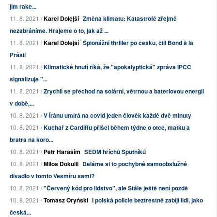
jim rake...
11. 8. 2021 /
Karel Dolejší
Změna klimatu: Katastrofě zřejmě
nezabráníme. Hrajeme o to, jak až ...
11. 8. 2021 /
Karel Dolejší
Špionážní thriller po česku, čili Bond à la
Prášil
11. 8. 2021 /
Klimatické hnutí říká, že "apokalyptická" zpráva IPCC
signalizuje "...
11. 8. 2021 /
Zrychlí se přechod na solární, větrnou a bateriovou energii
v době,...
10. 8. 2021 /
V Íránu umírá na covid jeden člověk každé dvě minuty
10. 8. 2021 /
Kuchař z Cardiffu přišel během týdne o otce, matku a
bratra na koro...
10. 8. 2021 /
Petr Haraším
SEDM hříchů Sputníků
10. 8. 2021 /
Miloš Dokulil
Děláme si to pochybné samoobslužné
divadlo v tomto Vesmíru sami?
10. 8. 2021 /
"Červený kód pro lidstvo", ale Stále ještě není pozdě
10. 8. 2021 /
Tomasz Oryński
I polská policie beztrestně zabíjí lidi, jako
česká...