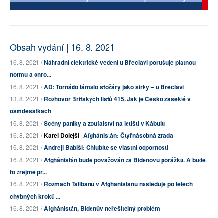
Obsah vydání | 16. 8. 2021
16. 8. 2021 /
Náhradní elektrické vedení u Břeclavi porušuje platnou
normu a ohro...
16. 8. 2021 /
AD: Tornádo lámalo stožáry jako sirky – u Břeclavi
13. 8. 2021 /
Rozhovor Britských listů 415. Jak je Česko zaseklé v
osmdesátkách
16. 8. 2021 /
Scény paniky a zoufalství na letišti v Kábulu
16. 8. 2021 /
Karel Dolejší
Afghánistán: Čtyřnásobná zrada
16. 8. 2021 /
Andreji Babiši: Chlubíte se vlastní odporností
16. 8. 2021 /
Afghánistán bude považován za Bidenovu porážku. A bude
to zřejmě pr...
16. 8. 2021 /
Rozmach Tálibánu v Afghánistánu následuje po letech
chybných kroků ...
16. 8. 2021 /
Afghánistán, Bidenův neřešitelný problém