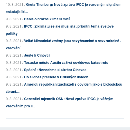
10. 8. 2021 /
Greta Thunberg: Nová zpráva IPCC je varovným signálem
eskalující kl...
9. 8. 2021 /
Babiš o hrozbě klimatu mlčí
9. 8. 2021 /
IPCC: Z klimatu se ale musí stát prioritní téma světové
politiky
9. 8. 2021 /
Velké klimatické změny jsou nevyhnutelné a nezvratitelné -
varování...
9. 8. 2021 /
Ještě k Cínovci
9. 8. 2021 /
Texaské město Austin zažívá covidovou katastrofu
9. 8. 2021 /
Spěchá: Nenechme si ukrást Cínovec
9. 8. 2021 /
Co si dnes přečtete v Britských listech
9. 8. 2021 /
Američtí republikáni zacházeli s covidem jako s biologickou
zbraní....
9. 8. 2021 /
Generální tajemník OSN: Nová zpráva IPCC je vážným
varováním pro li...