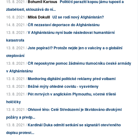
15. 8. 2021 /
Bohumil Kartous
Političtí paraziti kopou jámu tuposti a
zbabělosti, sklouzává do ní...
16. 8. 2021 /
Miloš Dokulil
Už se rodí nový Afghánistán?
14. 8. 2021 /
ČR nezastaví deportace do Afghánistánu
13. 8. 2021 /
V Afghánistánu nyní bude následovat humanitární
katastrofa
13. 8. 2021 /
Jste popírači? Protože nejde jen o vakcíny a o globální
oteplování
13. 8. 2021 /
ČR neposkytne pomoc žádnému tlumočníku české armády
v Afghánistánu
13. 8. 2021 /
Monitoring digitální politické reklamy před volbami
13. 8. 2021 /
Běžné mýty ohledně covidu - vysvětleny
13. 8. 2021 /
Pět mrtvých v anglickém Plymouthu, včetně tříleté
holčičky
13. 8. 2021 /
Ohňové léto: Celé Středozemí je likvidováno divokými
požáry a předp...
13. 8. 2021 /
Kardinál Duka odmítl setkání se signatáři otevřeného
dopisu protest...