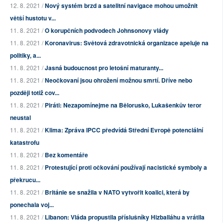
12. 8. 2021 /
Nový systém brzd a satelitní navigace mohou umožnit
větší hustotu v...
11. 8. 2021 /
O korupčních podvodech Johnsonovy vlády
11. 8. 2021 /
Koronavirus: Světová zdravotnická organizace apeluje na
politiky, a...
11. 8. 2021 /
Jasná budoucnost pro letošní maturanty...
11. 8. 2021 /
Neočkovaní jsou ohrožení možnou smrtí. Dříve nebo
později totiž cov...
11. 8. 2021 /
Piráti: Nezapomínejme na Bělorusko, Lukašenkův teror
neustal
11. 8. 2021 /
Klima: Zpráva IPCC předvídá Střední Evropě potenciální
katastrofu
11. 8. 2021 /
Bez komentáře
11. 8. 2021 /
Protestující proti očkování používají nacistické symboly a
překrucu...
11. 8. 2021 /
Británie se snažila v NATO vytvořit koalici, která by
ponechala voj...
11. 8. 2021 /
Libanon: Vláda propustila příslušníky Hizballáhu a vrátila