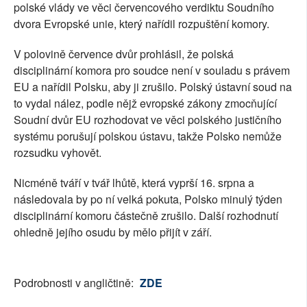
polské vlády ve věci červencového verdiktu Soudního
dvora Evropské unie, který nařídil rozpuštění komory.
V polovině července dvůr prohlásil, že polská
disciplinární komora pro soudce není v souladu s právem
EU a nařídil Polsku, aby ji zrušilo. Polský ústavní soud na
to vydal nález, podle nějž evropské zákony zmocňující
Soudní dvůr EU rozhodovat ve věci polského justičního
systému porušují polskou ústavu, takže Polsko nemůže
rozsudku vyhovět.
Nicméně tváří v tvář lhůtě, která vyprší 16. srpna a
následovala by po ní velká pokuta, Polsko minulý týden
disciplinární komoru částečně zrušilo. Další rozhodnutí
ohledně jejího osudu by mělo přijít v září.
Podrobnosti v angličtině:
ZDE