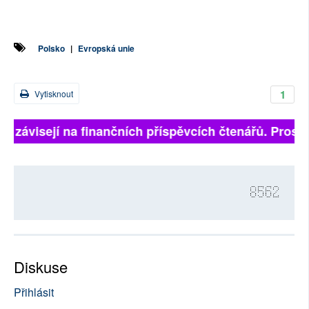
Polsko
|
Evropská unie
1
Vytisknout
ně závisejí na finančních příspěvcích čtenářů. Prosíme
8562
Diskuse
Přihlásit