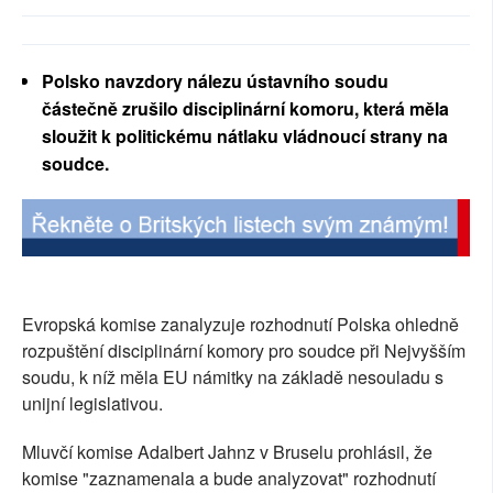
SOCIÁLNÍ SÍTĚ
RUBRIKY
Polsko navzdory nálezu ústavního soudu
částečně zrušilo disciplinární komoru, která měla
PLNÁ VERZE STRÁNEK
sloužit k politickému nátlaku vládnoucí strany na
soudce.
Evropská komise zanalyzuje rozhodnutí Polska ohledně
rozpuštění disciplinární komory pro soudce při Nejvyšším
soudu, k níž měla EU námitky na základě nesouladu s
unijní legislativou.
Mluvčí komise Adalbert Jahnz v Bruselu prohlásil, že
komise "zaznamenala a bude analyzovat" rozhodnutí