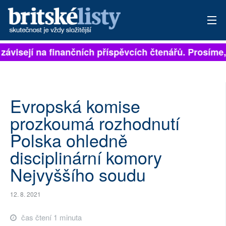
 závisejí na finančních příspěvcích čtenářů. Prosíme, 
PŘIHLÁSIT
AKTUÁLNÍ VYDÁNÍ
ARCHIV
Evropská komise
prozkoumá rozhodnutí
ROZHOVORY
Polska ohledně
TÉMATA
disciplinární komory
Nejvyššího soudu
NEJČTENĚJŠÍ ZA 7 DNÍ
AUTOŘI
12. 8. 2021
PŘÍSPĚVKY NA PROVOZ
čas čtení 1 minuta