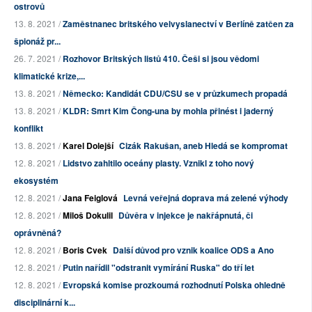
ostrovů
13. 8. 2021 /
Zaměstnanec britského velvyslanectví v Berlíně zatčen za
špionáž pr...
26. 7. 2021 /
Rozhovor Britských listů 410. Češi si jsou vědomi
klimatické krize,...
13. 8. 2021 /
Německo: Kandidát CDU/CSU se v průzkumech propadá
13. 8. 2021 /
KLDR: Smrt Kim Čong-una by mohla přinést i jaderný
konflikt
13. 8. 2021 /
Karel Dolejší
Cizák Rakušan, aneb Hledá se kompromat
12. 8. 2021 /
Lidstvo zahltilo oceány plasty. Vznikl z toho nový
ekosystém
12. 8. 2021 /
Jana Feiglová
Levná veřejná doprava má zelené výhody
12. 8. 2021 /
Miloš Dokulil
Důvěra v injekce je nakřápnutá, či
oprávněná?
12. 8. 2021 /
Boris Cvek
Další důvod pro vznik koalice ODS a Ano
12. 8. 2021 /
Putin nařídil "odstranit vymírání Ruska" do tří let
12. 8. 2021 /
Evropská komise prozkoumá rozhodnutí Polska ohledně
disciplinární k...