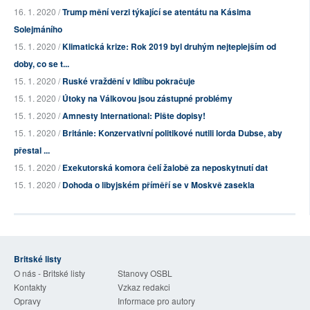
16. 1. 2020 /
Trump mění verzi týkající se atentátu na Kásima
Solejmáního
15. 1. 2020 /
Klimatická krize: Rok 2019 byl druhým nejteplejším od
doby, co se t...
15. 1. 2020 /
Ruské vraždění v Idlíbu pokračuje
15. 1. 2020 /
Útoky na Válkovou jsou zástupné problémy
15. 1. 2020 /
Amnesty International: Pište dopisy!
15. 1. 2020 /
Británie: Konzervativní politikové nutili lorda Dubse, aby
přestal ...
15. 1. 2020 /
Exekutorská komora čelí žalobě za neposkytnutí dat
15. 1. 2020 /
Dohoda o libyjském příměří se v Moskvě zasekla
Britské listy
O nás - Britské listy
Stanovy OSBL
Kontakty
Vzkaz redakci
Opravy
Informace pro autory