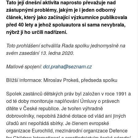
Tato její dnešní aktivita naprosto převažuje nad
zástupnými problémy, jakým je i jeden odborný
článek, který jako začínající výzkumnice publikovala
před 40 lety a jehož spoluautora si sama nevybrala,
nýbrž jí ho určili nadřízení.
Toto prohlášení schválila Rada spolku jednomyslně na
svém zasedání 13. ledna 2020.
Mailové spojení:
dci.praha@seznam.cz
Bližší informace: Miroslav Prokeš, předseda spolku
Spolek zastánců dětských práv byl založen v roce 1991 a
od té doby monitoruje naplňování Úmluvy o právech
dítěte v České republice. Je tvořen výhradně
dobrovolníky, nepobírá žádné dotace od vlád ani jiných
úřadů ani nepořádá sbírky. Je členem evropské
organizace Eurochild, mezinárodní organizace Defence
for Children International a prostřednictvím české národní