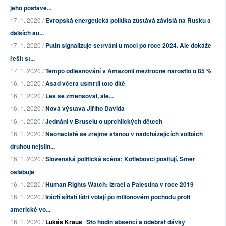
jeho postave...
17. 1. 2020 /
Evropská energetická politika zůstává závislá na Rusku a
dalších au...
17. 1. 2020 /
Putin signalizuje setrvání u moci po roce 2024. Ale dokáže
řešit st...
17. 1. 2020 /
Tempo odlesňování v Amazonii meziročně narostlo o 85 %
16. 1. 2020 /
Asad včera usmrtil toto dítě
16. 1. 2020 /
Les se zmenšoval, ale...
16. 1. 2020 /
Nová výstava Jiřího Davida
16. 1. 2020 /
Jednání v Bruselu o uprchlických dětech
16. 1. 2020 /
Neonacisté se zřejmě stanou v nadcházejících volbách
druhou nejsiln...
16. 1. 2020 /
Slovenská politická scéna: Kotlebovci posilují, Smer
oslabuje
16. 1. 2020 /
Human Rights Watch: Izrael a Palestina v roce 2019
16. 1. 2020 /
Iráčtí šíitští lídři volají po milionovém pochodu proti
americké vo...
16. 1. 2020 /
Lukáš Kraus
Sto hodin absencí a odebrat dávky