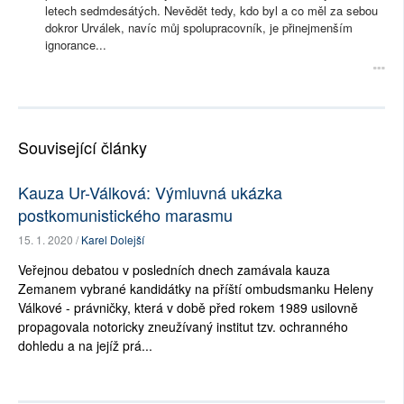
letech sedmdesátých. Nevědět tedy, kdo byl a co měl za sebou
dokror Urválek, navíc můj spolupracovník, je přinejmenším
ignorance...
Související články
Kauza Ur-Válková: Výmluvná ukázka
postkomunistického marasmu
15. 1. 2020 /
Karel Dolejší
Veřejnou debatou v posledních dnech zamávala kauza
Zemanem vybrané kandidátky na příští ombudsmanku Heleny
Válkové - právničky, která v době před rokem 1989 usilovně
propagovala notoricky zneužívaný institut tzv. ochranného
dohledu a na jejíž prá...