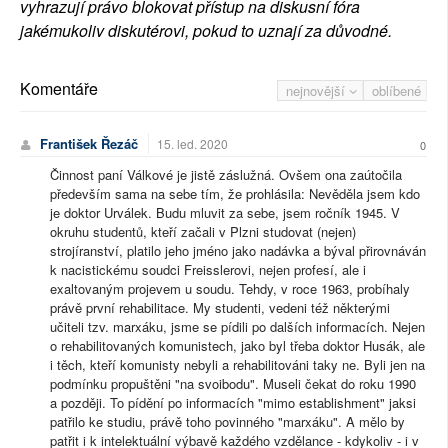
vyhrazují právo blokovat přístup na diskusní fóra
jakémukoliv diskutérovi, pokud to uznají za důvodné.
Komentáře
nejnovější
oblíbené
František Řezáč
15. led. 2020
0
Činnost paní Válkové je jistě záslužná. Ovšem ona zaútočila
především sama na sebe tím, že prohlásila: Nevěděla jsem kdo
je doktor Urválek. Budu mluvit za sebe, jsem ročník 1945. V
okruhu studentů, kteří začali v Plzni studovat (nejen)
strojíranství, platilo jeho jméno jako nadávka a býval přirovnáván
k nacistickému soudci Freisslerovi, nejen profesí, ale i
exaltovaným projevem u soudu. Tehdy, v roce 1963, probíhaly
právě první rehabilitace. My studenti, vedeni též některými
učiteli tzv. marxáku, jsme se pídili po dalších informacích. Nejen
o rehabilitovaných komunistech, jako byl třeba doktor Husák, ale
i těch, kteří komunisty nebyli a rehabilitováni taky ne. Byli jen na
podmínku propuštěni "na svoibodu". Museli čekat do roku 1990
a později. To pídění po informacích "mimo establishment" jaksi
patřilo ke studiu, právě toho povinného "marxáku". A mělo by
patřit i k intelektuální výbavě každého vzdělance - kdykoliv - i v