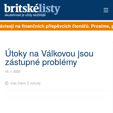
ávisejí na finančních příspěvcích čtenářů. Prosíme, př
PŘIHLÁSIT
AKTUÁLNÍ VYDÁNÍ
ARCHIV
Útoky na Válkovou jsou
zástupné problémy
ROZHOVORY
15. 1. 2020
TÉMATA
čas čtení 2 minuty
NEJČTENĚJŠÍ ZA 7 DNÍ
AUTOŘI
PŘÍSPĚVKY NA PROVOZ