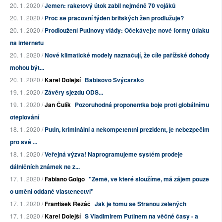
20. 1. 2020 /
Jemen: raketový útok zabil nejméně 70 vojáků
20. 1. 2020 /
Proč se pracovní týden britských žen prodlužuje?
20. 1. 2020 /
Prodloužení Putinovy vlády: Očekávejte nové formy útlaku
na internetu
20. 1. 2020 /
Nové klimatické modely naznačují, že cíle pařížské dohody
mohou být...
20. 1. 2020 /
Karel Dolejší
Babišovo Švýcarsko
19. 1. 2020 /
Závěry sjezdu ODS...
19. 1. 2020 /
Jan Čulík
Pozoruhodná proponentka boje proti globálnímu
oteplování
18. 1. 2020 /
Putin, kriminální a nekompetentní prezident, je nebezpečím
pro své ...
18. 1. 2020 /
Veřejná výzva! Naprogramujeme systém prodeje
dálničních známek ne z...
17. 1. 2020 /
Fabiano Golgo
"Země, ve které sloužíme, má zájem pouze
o umění oddané vlastenectví"
17. 1. 2020 /
František Řezáč
Jak je tomu se Stranou zelených
17. 1. 2020 /
Karel Dolejší
S Vladimirem Putinem na věčné časy - a