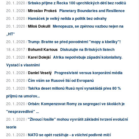
20. 1. 2020 /
Srbsko přijme z Řecka 100 uprchlických dětí bez rodičů
20. 1. 2020 /
Miroslav Prokeš
Planetary Boundaries and Resilience
20. 1. 2020 /
Hamáček je velký nelida a politik bez odvahy
20. 1. 2020 /
Miloš Dokulil
Menopauza, se zpětnou vazbou nejen na
„HT“
20. 1. 2020 /
Trump: Braňte se před povodněmi "mopy a kbelíky"!
18. 4. 2017 /
Bohumil Kartous
Diskutujte na Britských listech
20. 1. 2020 /
Karel Dolejší
Afrika nepotřebuje západní kolonialisty.
Vystačí s vlastními
20. 1. 2020 /
Daniel Veselý
Progresivisté versus korporátní média
20. 1. 2020 /
Čím vším se Rusové liší od Evropanů
20. 1. 2020 /
Takřka deset milionů Rusů nyní vynakládá přes 80 %
příjmů na umořov...
20. 1. 2020 /
Orbán: Kompenzovat Romy za segregaci ve školách je
"nespravedlivé" ...
20. 1. 2020 /
"Živoucí fosílie" mohou vyvrátit základní tvrzení evoluční
teorie
20. 1. 2020 /
NATO se opět rozšiřuje - a všichni podivně mlčí