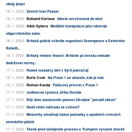
nikdy jinak!
18. 1. 2020 /
Zemřel Ivan Passer
16. 1. 2020 /
Bohumil Kartous
Idiocie servírovaná do škol
16. 1. 2020 /
Albín Sybera
Mediální manipulace jako nástroje
oligarchického státu
18. 1. 2020 /
Britská policie včlenila organizaci Greenpeace a Extinction
Rebelli...
18. 1. 2020 /
Britský ministr financí: Británie po brexitu nebude
dodržovat normy...
17. 1. 2020 /
Ruské masakry dětí v Sýrii pokračují
16. 1. 2020 /
Boris Cvek
Na Praze 1 se ukázalo, kdo je kdo
16. 1. 2020 /
Roman Kanda
Palácový převrat v Praze 1
17. 1. 2020 /
Jedinečná výstava Jiřího Davida
17. 1. 2020 /
Bílý dům zastavením pomoci Ukrajině "porušil zákon"
17. 1. 2020 /
Našli vědci náhradu za cvičení?
17. 1. 2020 /
Meteority umožňují získat poznatky o spodních vrstvách
zemského pláště
17. 1. 2020 /
Těsně před zahájením procesu s Trumpem výrazně zhoršil