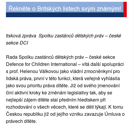
SOCIÁLNÍ SÍTĚ
RUBRIKY
PLNÁ VERZE STRÁNEK
tisková zpráva Spolku zastánců dětských práv – české
sekce DCI
Rada Spolku zastánců dětských práv – české sekce
Defence for Children International – vítá další spolupráci
s prof. Helenou Válkovou jako vládní zmocněnkyní pro
lidská práva, první v této funkci, která veřejně vyhlásila
jako svou prioritu práva dítěte. Již od svého jmenování
činí aktivní kroky ke změnám legislativy tak, aby se
nejlepší zájem dítěte stal předním hlediskem při
rozhodování o všech věcech, které se dětí týkají. K tomu
Českou republiku již od jejího vzniku zavazuje Úmluva o
právech dítěte.