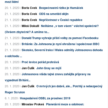
mezi lidmi
20. 1. 2020 /
Boris Cvek
Bezpečnostní riziko je Hamáček
21. 1. 2020 /
Boris Cvek
ODS na smetišti dějin
21. 1. 2020 /
Boris Cvek
Nepříčetnost v České republice
21. 1. 2020 /
Miloš Dokulil
Nelítáme „v tom všem“ všichni společně?
(Ovšem zbytečně? A umíme to...
21. 1. 2020 /
Donald Trump vyhraje příští volby za pomoci Facebooku
21. 1. 2020 /
Británie: Za Johnsona je nyní ohrožena i společnost BBC
21. 1. 2020 /
Skotsko, Severní Irsko i Wales odmítly Johnsonovu dohodu
o odchodu ...
20. 1. 2020 /
Proč levice pořád prohrává
20. 1. 2020 /
Jan Čulík
John Gray se mýlí
20. 1. 2020 /
Johnsonova vláda tajně znovu zahájila přípravy na
vypadnutí Británi...
20. 1. 2020 /
Jan Čulík
O mrtvých jen dobré, ale... Potrhlý a nebezpečný
Roger Scruton
6. 1. 2020 /
Hospodaření OSBL za prosinec 2019
20. 1. 2020 /
Miroslav Prokeš
Planetární meze a odolnost: