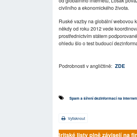
od globálního internetu, Lošak pova
civilního a ekonomického života.
Ruské vazby na globální webovou ku
někdy od roku 2012 vede koordinov
prostřednictvím státem podporované
ohledu šlo o test budoucí dezinfor
Podrobnosti v angličtině:
ZDE
Spam a šíření dezinformací na internet
Vytisknout
Britské listy plně závisejí na f