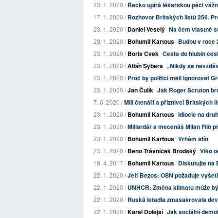
23. 1. 2020 /
Řecko upírá lékařskou péči vážn
17. 1. 2020 /
Rozhovor Britských listů 256. Pr
23. 1. 2020 /
Daniel Veselý
Na čem vlastně st
23. 1. 2020 /
Bohumil Kartous
Budou v roce 
23. 1. 2020 /
Boris Cvek
Cesta do hlubin čes
23. 1. 2020 /
Albín Sybera
„Nikdy se nevzdáv
23. 1. 2020 /
Proč by politici měli ignorovat G
23. 1. 2020 /
Jan Čulík
Jak Roger Scruton broj
7. 6. 2020 /
Milí čtenáři a příznivci Britských l
23. 1. 2020 /
Bohumil Kartous
Idiocie na dru
23. 1. 2020 /
Miliardář a mecenáš Milan Fiľo p
23. 1. 2020 /
Bohumil Kartous
Vrhám stín
23. 1. 2020 /
Beno Trávníček Brodský
Víko o
18. 4. 2017 /
Bohumil Kartous
Diskutujte na 
22. 1. 2020 /
Jeff Bezos: OSN požaduje vyše
22. 1. 2020 /
UNHCR: Změna klimatu může být
22. 1. 2020 /
Ruská letadla zmasakrovala devě
22. 1. 2020 /
Karel Dolejší
Jak sociální demok