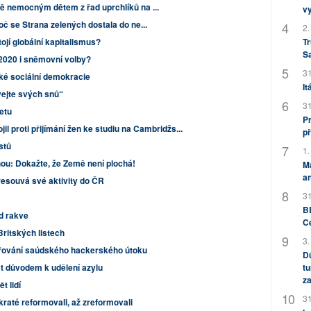
ě nemocným dětem z řad uprchlíků na ...
v
oč se Strana zelených dostala do ne...
2.
ojí globální kapitalismus?
Tr
S
2020 i sněmovní volby?
31
ké sociální demokracie
It
ejte svých snů“
31
retu
Pr
il proti přijímání žen ke studiu na Cambridžs...
př
istů
1.
hou: Dokažte, že Země není plochá!
M
an
řesouvá své aktivity do ČR
31
BB
d rakve
C
Britských listech
3.
třování saúdského hackerského útoku
Dů
 důvodem k udělení azylu
tu
za
t lidí
31
raté reformovali, až zreformovali