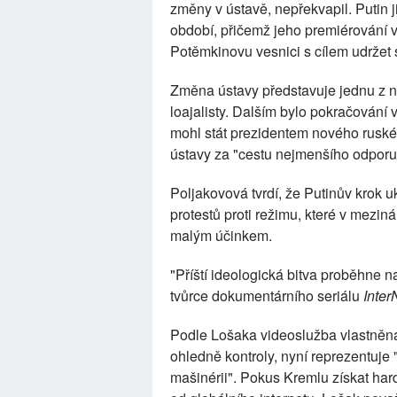
změny v ústavě, nepřekvapil. Putin j
období, přičemž jeho premiérování 
Potěmkinovu vesnici s cílem udržet 
Změna ústavy představuje jednu z 
loajalisty. Dalším bylo pokračování
mohl stát prezidentem nového rusk
ústavy za "cestu nejmenšího odporu
Poljakovová tvrdí, že Putinův krok 
protestů proti režimu, které v mezin
malým účinkem.
"Příští ideologická bitva proběhne n
tvůrce dokumentárního seriálu
Inte
Podle Lošaka videoslužba vlastněná
ohledně kontroly, nyní reprezentuje 
mašinérii". Pokus Kremlu získat har