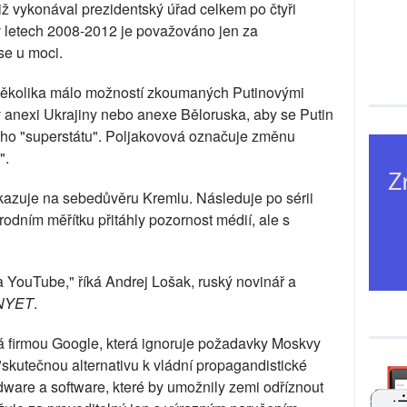
iž vykonával prezidentský úřad celkem po čtyři
v letech 2008-2012 je považováno jen za
se u moci.
několika málo možností zkoumaných Putinovými
 v anexi Ukrajiny nebo anexe Běloruska, aby se Putin
ého "superstátu". Poljakovová označuje změnu
".
ukazuje na sebedůvěru Kremlu. Následuje po sérii
árodním měřítku přitáhly pozornost médií, ale s
a YouTube," říká Andrej Lošak, ruský novinář a
rNYET
.
 firmou Google, která ignoruje požadavky Moskvy
"skutečnou alternativu k vládní propagandistické
dware a software, které by umožnily zemi odříznout