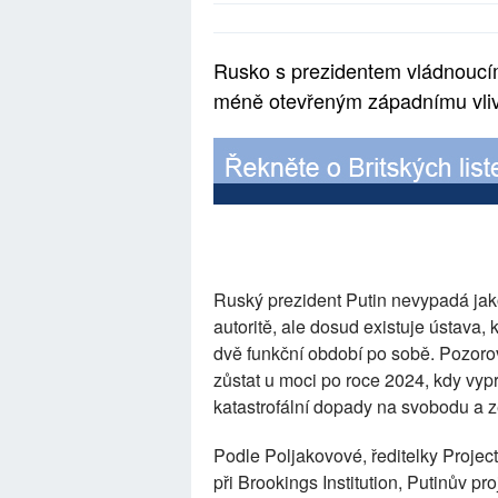
Rusko s prezidentem vládnoucím
méně otevřeným západnímu vli
Ruský prezident Putin nevypadá jak
autoritě, ale dosud existuje ústava,
dvě funkční období po sobě. Pozorov
zůstat u moci po roce 2024, kdy vyp
katastrofální dopady na svobodu a 
Podle Poljakovové, ředitelky Proj
při Brookings Institution, Putinův p