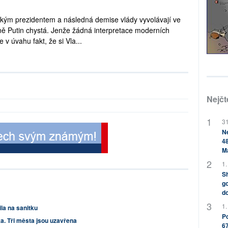
kým prezidentem a následná demise vlády vyvolávají ve
ně Putin chystá. Jenže žádná interpretace moderních
v úvahu fakt, že si Vla...
Nejčt
31
Ne
48
M
1.
Sh
go
do
1.
ila na sanitku
Po
ka. Tři města jsou uzavřena
67