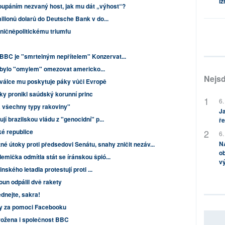
Iz
loupáním nezvaný host, jak mu dát „výhost“?
ilionů dolarů do Deutsche Bank v do...
ničněpolitickému triumfu
BC je "smrtelným nepřítelem" Konzervat...
 by bylo "omylem" omezovat americko...
Nejsd
 válce mu poskytuje páky vůči Evropě
y pronikl saúdský korunní princ
6.
a všechny typy rakoviny"
Ja
í brazilskou vládu z "genocidní" p...
ře
é republice
6.
NA
né útoky proti předsedovi Senátu, snahy zničit nezáv...
ob
mička odmítla stát se íránskou špió...
v
nského letadla protestují proti ...
toun odpálil dvě rakety
dnejte, sakra!
by za pomoci Facebooku
hrožena i společnost BBC