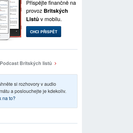
Přispějte finančně na
provoz
Britských
v mobilu.
Listů
CHCI PŘISPĚT
Podcast Britských listů
áhněte si rozhovory v audio
mátu a poslouchejte je kdekoliv.
k na to?