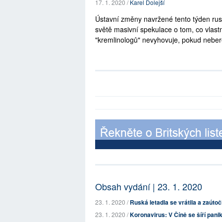
17. 1. 2020 /
Karel Dolejší
Ústavní změny navržené tento týden rus
světě masivní spekulace o tom, co vlast
"kremlinologů" nevyhovuje, pokud nebere 
Obsah vydání | 23. 1. 2020
23. 1. 2020 /
Ruská letadla se vrátila a zaútoč
23. 1. 2020 /
Koronavirus: V Číně se šíří pani