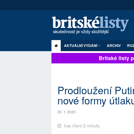
AKTUÁLNÍ VYDÁNÍ
ARCHIV
RO
Britské listy pl
Prodloužení Puti
nové formy útlaku
20. 1. 2020
čas čtení 2 minuty