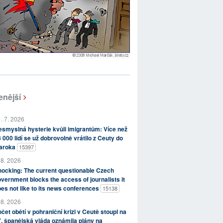
enější
. 7. 2026
smyslná hysterie kvůli imigrantům: Více než
 000 lidí se už dobrovolně vrátilo z Ceuty do
aroka
15397
 8. 2026
ocking: The current questionable Czech
vernment blocks the access of journalists it
es not like to its news conferences
15138
 8. 2026
čet obětí v pohraniční krizi v Ceutě stoupl na
, španělská vláda oznámila plány na