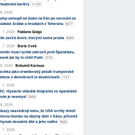
ybudování bariéry
11100
 8. 2026
ump ustoupil od útoků na Írán po varování ze
aúdské Arábie a hrozbách z Teheránu
9677
. 7. 2026
Fabiano Golgo
álie zavírá dveře, kterými sama prošla
8289
. 7. 2026
Boris Cvek
emiér musí rychle zakročit proti Španělsku,
esně jak by to chtěl Putin
7278
 8. 2026
Bohumil Kartous
acinka jako orwellovský pěšák trumpovské
titeze o demokracii (o skutečnosti)
7107
. 7. 2026
C: Hysterie ohledně imigrantů ve španělské
eutě je nesmysl
5909
 8. 2026
kazy nasvědčují tomu, že USA svrhly téměř
novou bombu na obytný dům v Íránu, přičemž
hynulo dvouleté dítě a jeho rodiče
5626
. 7. 2026