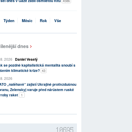
rael dnes v Gaze zabil osmiletou Ritu
4586
Týden
Měsíc
Rok
Vše
ílenější dnes
 8. 2026
Daniel Veselý
k se pozdně kapitalistická mentalita snoubí s
šením klimatické krize?
43
 8. 2026
TO „naléhavě“ zajistí Ukrajině protivzdušnou
ranu, Zelenskyj varuje před nárůstem ruské
ýroby raket
1
10695