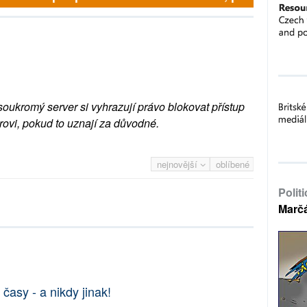
soukromý server si vyhrazují právo blokovat přístup
rovi, pokud to uznají za důvodné.
nejnovější
oblíbené
Polit
Marč
asy - a nikdy jinak!