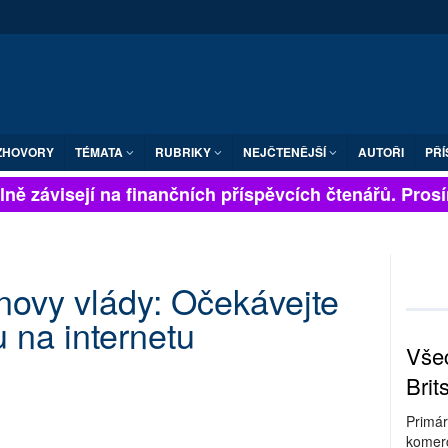
ZHOVORY
TÉMATA
RUBRIKY
NEJČTENĚJŠÍ
AUTOŘI
PŘÍ
ně závisejí na finančních příspěvcích čtenářů. Prosíme
novy vlády: Očekávejte
 na internetu
Všec
Brit
Primár
komerc