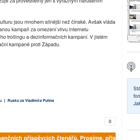
žuje za proveditelný jen s výrazným narušením
lturu jsou mnohem silnější než čínské. Avšak vláda
anou kampaň za omezení vlivu internetu
ho trollingu a dezinformačních kampaní. V jistém
mační kampaně proti Západu.
St
for
u
|
Rusko za Vladimíra Putina
Ja
0
inančních příspěvcích čtenářů. Prosíme, přispějte. ➥