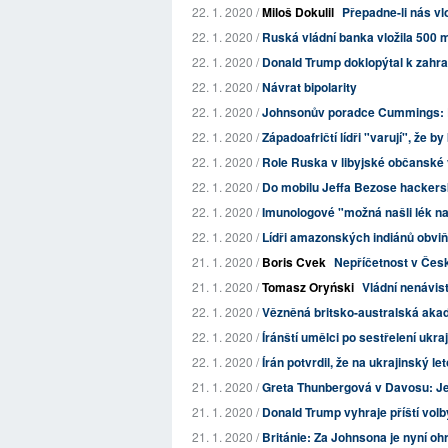
22. 1. 2020 /
Miloš Dokulil
Přepadne-li nás v
22. 1. 2020 /
Ruská vládní banka vložila 500 m
22. 1. 2020 /
Donald Trump doklopýtal k zahra
22. 1. 2020 /
Návrat bipolarity
22. 1. 2020 /
Johnsonův poradce Cummings: B
22. 1. 2020 /
Západoafričtí lídři "varují", že
22. 1. 2020 /
Role Ruska v libyjské občanské
22. 1. 2020 /
Do mobilu Jeffa Bezose hackersk
22. 1. 2020 /
Imunologové "možná našli lék n
22. 1. 2020 /
Lídři amazonských indiánů obviňuj
21. 1. 2020 /
Boris Cvek
Nepříčetnost v Česk
21. 1. 2020 /
Tomasz Oryński
Vládní nenávist
22. 1. 2020 /
Vězněná britsko-australská akade
22. 1. 2020 /
Íránští umělci po sestřelení ukraji
22. 1. 2020 /
Írán potvrdil, že na ukrajinský le
21. 1. 2020 /
Greta Thunbergová v Davosu: Je
21. 1. 2020 /
Donald Trump vyhraje příští vol
21. 1. 2020 /
Británie: Za Johnsona je nyní o