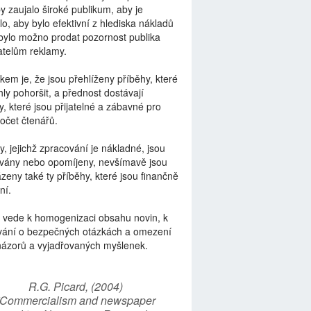
by zaujalo široké publikum, aby je
lo, aby bylo efektivní z hlediska nákladů
bylo možno prodat pozornost publika
telům reklamy.
kem je, že jsou přehlíženy příběhy, které
ly pohoršit, a přednost dostávají
y, které jsou přijatelné a zábavné pro
počet čtenářů.
y, jejichž zpracování je nákladné, jsou
vány nebo opomíjeny, nevšímavě jsou
zeny také ty příběhy, které jsou finančně
ní.
 vede k homogenizaci obsahu novin, k
vání o bezpečných otázkách a omezení
názorů a vyjadřovaných myšlenek.
R.G. Picard, (2004)
“Commercialism and newspaper