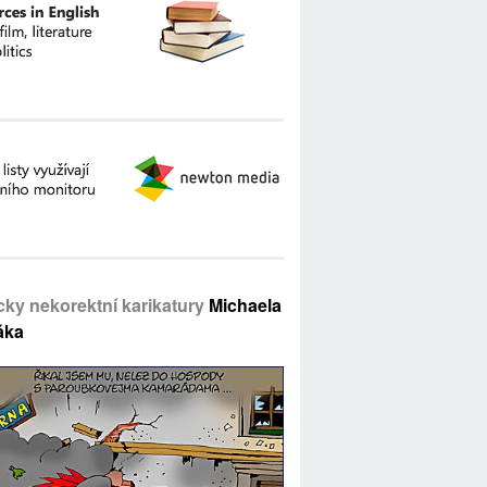
icky nekorektní karikatury
Michaela
áka