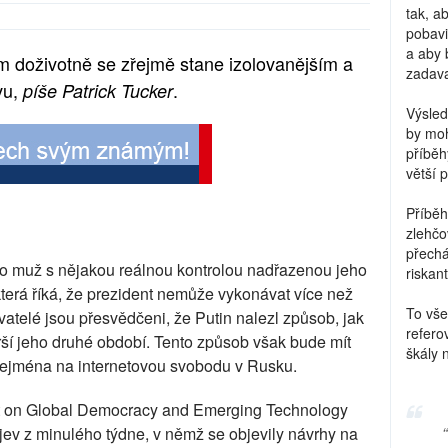
tak, a
pobavi
a aby 
 doživotně se zřejmě stane izolovanějším a
zadava
vu,
.
píše Patrick Tucker
Výsled
by moh
příběh
větší 
Příběh
zlehčo
přechá
o muž s nějakou reálnou kontrolou nadřazenou jeho
riskant
 která říká, že prezident nemůže vykonávat více než
To vše
atelé jsou přesvědčeni, že Putin nalezl způsob, jak
refero
rší jeho druhé období. Tento způsob však bude mít
škály 
zejména na internetovou svobodu v Rusku.
ect on Global Democracy and Emerging Technology
rojev z minulého týdne, v němž se objevily návrhy na