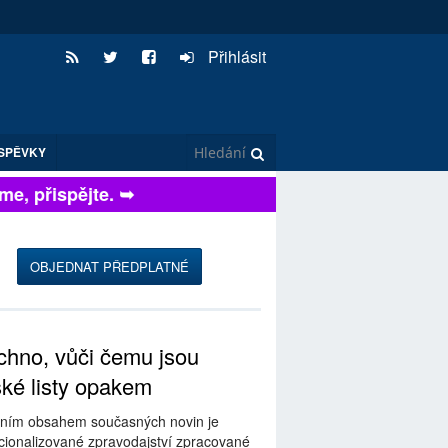
Přihlásit
SPĚVKY
, přispějte. ➥
OBJEDNAT PŘEDPLATNÉ
hno, vůči čemu jsou
ské listy opakem
ním obsahem současných novin je
ionalizované zpravodajství zpracované